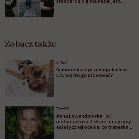
standardu piękna nadal jest
czymś wyzwalającym”
Zobacz także
CIAŁO
Samoopalacz przed opalaniem.
Czy warto go stosować?
TWARZ
Anna Lewandowska i jej
metamorfoza. Lekarz medycyny
estetycznej ocenia, co trenerka
zmieniła w swoim wyglądzie