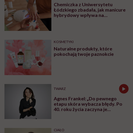
Chemiczka z Uniwersytetu
Łódzkiego zbadała, jak manicure
hybrydowy wpływa na
paznokcie. „Pod tą piękną
warstwą zachodzą procesy
chemiczne”
KOSMETYKI
Naturalne produkty, które
pokochają twoje paznokcie
TWARZ
Agnes Frankel: „Do pewnego
etapu skóra wybacza błędy. Po
40. roku życia zaczyna je
zapamiętywać”
CIAŁO