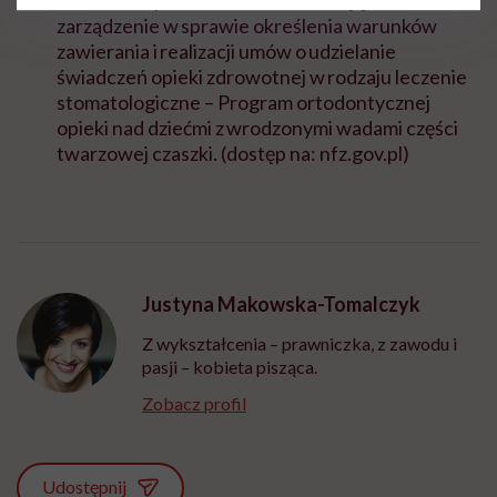
zarządzenie w sprawie określenia warunków
zawierania i realizacji umów o udzielanie
świadczeń opieki zdrowotnej w rodzaju leczenie
stomatologiczne – Program ortodontycznej
opieki nad dziećmi z wrodzonymi wadami części
twarzowej czaszki. (dostęp na: nfz.gov.pl)
Justyna Makowska-Tomalczyk
Z wykształcenia – prawniczka, z zawodu i
pasji – kobieta pisząca.
Zobacz profil
Udostępnij