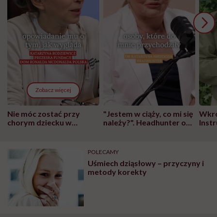
Zobacz więcej
Nie móc zostać przy
"Jestem w ciąży, co mi się
Wkró
chorym dziecku w
należy?". Headhunter o
Inst
szpitalu to tortura.
zmianie pokoleniowej u
atak
"Przeszkadzać w tym
kobiet w ciąży na rynku
wars
może chyba tylko
pracy
eksp
POLECAMY
głupota i brak
Uśmiech dziąsłowy – przyczyny i
wyobraźni"
metody korekty