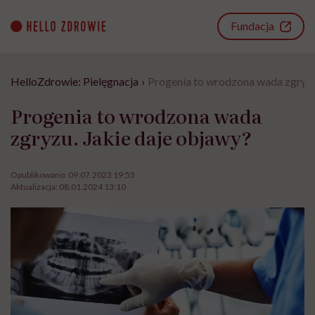
Go
to
Fundacja
content
HelloZdrowie: Pielęgnacja
›
Progenia to wrodzona wada zgryzu
Progenia to wrodzona wada
zgryzu. Jakie daje objawy?
Opublikowano:
09.07.2023 19:55
Aktualizacja:
08.01.2024 13:10