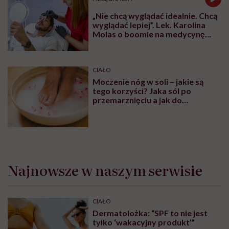
„Nie chcą wyglądać idealnie. Chcą
wyglądać lepiej”. Lek. Karolina
Molas o boomie na medycynę
estetyczną dla mężczyzn
CIAŁO
Moczenie nóg w soli – jakie są
tego korzyści? Jaka sól po
przemarznięciu a jak do
oczyszczania?
Najnowsze w naszym serwisie
CIAŁO
Dermatolożka: “SPF to nie jest
tylko ‘wakacyjny produkt’”