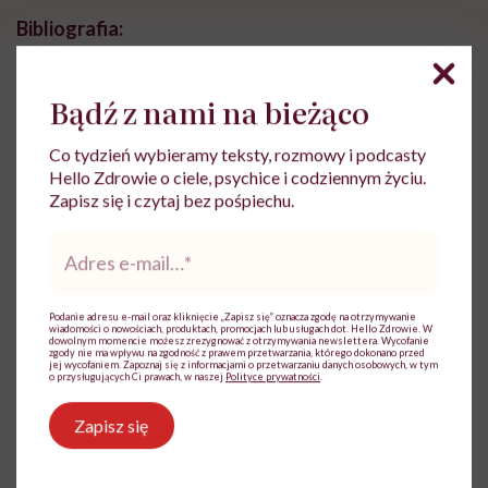
Bibliografia:
Bądź z nami na bieżąco
Gutkowska M., Wady zgryzu a powstanie wad
Co tydzień wybieramy teksty, rozmowy i podcasty
wymowy,
https://ppp-
Hello Zdrowie o ciele, psychice i codziennym życiu.
koluszki.pl/strona/neurologopeda
[dostęp
Zapisz się i czytaj bez pośpiechu.
02.06.2023]
Adres
Karłowska I., Zarys współczesnej ortodoncji.
e-
mail
*
Podręcznik dla studentów i lekarzy dentystów,
Wydawnictwo Lekarskie PZWL, Warszawa
Podanie adresu e-mail oraz kliknięcie „Zapisz się” oznacza zgodę na otrzymywanie
2008.
wiadomości o nowościach, produktach, promocjach lub usługach dot. Hello Zdrowie. W
dowolnym momencie możesz zrezygnować z otrzymywania newslettera. Wycofanie
zgody nie ma wpływu na zgodność z prawem przetwarzania, którego dokonano przed
jej wycofaniem. Zapoznaj się z informacjami o przetwarzaniu danych osobowych, w tym
Lisiecka P., Piątkowska D., Wpływ wad zgryzu na
o przysługujących Ci prawach, w naszej
Polityce prywatności
.
zaburzenia artykulacji, Poznańskie Studia
Polonistyczne. Seria Językoznawcza, vol. 22, nr 2.
Zapisz się
Zarządzenie Prezesa NFZ nr 61/2008/DSOZ z
dnia 28 sierpnia 2008 roku zmieniające