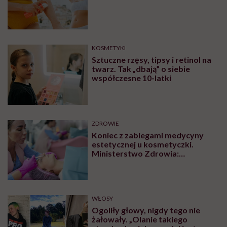
KOSMETYKI
Sztuczne rzęsy, tipsy i retinol na
twarz. Tak „dbają” o siebie
współczesne 10-latki
ZDROWIE
Koniec z zabiegami medycyny
estetycznej u kosmetyczki.
Ministerstwo Zdrowia:
„Uprawnienia takie posiadają
wyłącznie lekarze”
WŁOSY
Ogoliły głowy, nigdy tego nie
żałowały. „Olanie takiego