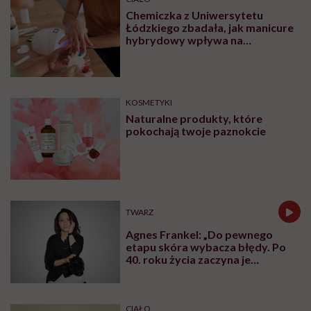
Chemiczka z Uniwersytetu
Łódzkiego zbadała, jak manicure
hybrydowy wpływa na
paznokcie. „Pod tą piękną
warstwą zachodzą procesy
chemiczne”
KOSMETYKI
Naturalne produkty, które
pokochają twoje paznokcie
TWARZ
Agnes Frankel: „Do pewnego
etapu skóra wybacza błędy. Po
40. roku życia zaczyna je
zapamiętywać”
CIAŁO