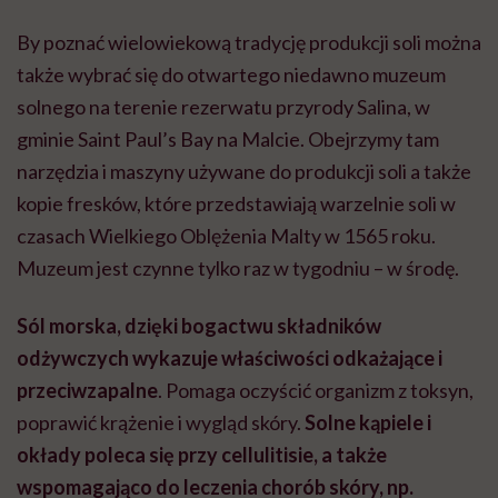
By poznać wielowiekową tradycję produkcji soli można
także wybrać się do otwartego niedawno muzeum
solnego na terenie rezerwatu przyrody Salina, w
gminie Saint Paul’s Bay na Malcie. Obejrzymy tam
narzędzia i maszyny używane do produkcji soli a także
kopie fresków, które przedstawiają warzelnie soli w
czasach Wielkiego Oblężenia Malty w 1565 roku.
Muzeum jest czynne tylko raz w tygodniu – w środę.
Sól morska, dzięki bogactwu składników
odżywczych wykazuje właściwości odkażające i
przeciwzapalne
. Pomaga oczyścić organizm z toksyn,
poprawić krążenie i wygląd skóry.
Solne kąpiele i
okłady poleca się przy cellulitisie, a także
wspomagająco do leczenia chorób skóry, np.