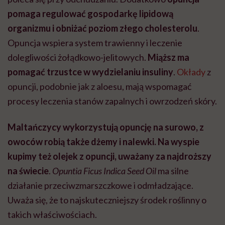
pomaga regulować gospodarkę lipidową
organizmu i obniżać poziom złego cholesterolu
.
Opuncja wspiera system trawienny i leczenie
dolegliwości żołądkowo-jelitowych.
Miąższ ma
pomagać trzustce w wydzielaniu insuliny
.
Okłady
z
opuncji, podobnie jak z aloesu, mają wspomagać
procesy leczenia stanów zapalnych i owrzodzeń skóry.
Maltańczycy wykorzystują opuncję na surowo, z
owoców robią także dżemy i nalewki. Na wyspie
kupimy też olejek z opuncji, uważany za najdroższy
na świecie
.
Opuntia Ficus Indica Seed Oil
ma silne
działanie przeciwzmarszczkowe i odmładzające.
Uważa się, że to najskuteczniejszy środek roślinny o
takich właściwościach.