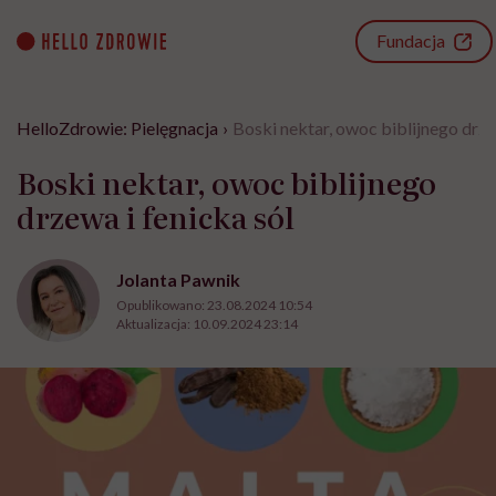
Go
to
Fundacja
content
HelloZdrowie: Pielęgnacja
›
Boski nektar, owoc biblijnego drze
Boski nektar, owoc biblijnego
drzewa i fenicka sól
Jolanta Pawnik
Opublikowano:
23.08.2024 10:54
Aktualizacja:
10.09.2024 23:14