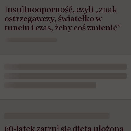
Insulinooporność, czyli „znak
ostrzegawczy, światełko w
tunelu i czas, żeby coś zmienić”
60-latek zatruł się dietą ułożoną