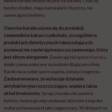
owoce karobu można też jeść na surowo. Choć są
bardzo słodkie, mają mało kalorii i tłuszczu, nie
zawierają też kofeiny.
Owoców karobu używa się do produkcji
zamienników kakao i czekolady, szczególnie w
produktach dietetycznych i nieuczulających,
ponieważ nie zawierają kwasu szczawiowego, który
jest silnym alergenem
. Zawierają też sporo
błonnika
,
dzięki czemu polecane są osobom dbającym o linię.
Karob ma w sobie sporo wapnia, potasu i magnezu.
Zaobserwowano, że wykazuje działanie
antybakteryjne i oczyszczające, wspiera także
układ krwionośny
. Syrop z karobu nie zawiera
kofeiny, można go więc podawać dzieciom a mączka
wykorzystywana jest jako zagęszczacz. W sklepach na