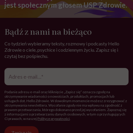
jest społecznym głosem USP Zdrowie.
Bądź z nami na bieżąco
Co tydzień wybieramy teksty, rozmowy i podcasty Hello
Zdrowie o ciele, psychice i codziennym życiu. Zapisz się i
czytaj bez pośpiechu.
Adres
e-
mail
*
Podanie adresu e-mail oraz kliknięcie „Zapisz się” oznacza zgodę na
otrzymywanie wiadomości o nowościach, produktach, promocjach lub
usługach dot. Hello Zdrowie. W dowolnym momencie możesz zrezygnować z
otrzymywania newslettera. Wycofanie zgody nie ma wpływu na zgodność z
prawem przetwarzania, którego dokonano przed jej wycofaniem. Zapoznaj się
z informacjami o przetwarzaniu danych osobowych, w tym o przysługujących
Ci prawach, w naszej
Polityce prywatności
.
Zapisz się