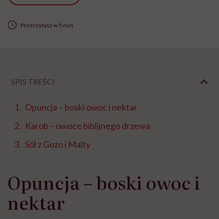
Przeczytasz w 5 min
SPIS TREŚCI
Opuncja – boski owoc i nektar
Karob – owoce biblijnego drzewa
Sól z Gozo i Malty
Opuncja – boski owoc i
nektar