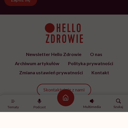
Newsletter Hello Zdrowie
O nas
Archiwum artykułów
Polityka prywatności
Zmiana ustawień prywatności
Kontakt
Skontaktuj się z nami
Strona główna
Multimedia
Szukaj
Tematy
Podcast
Fundacja Hello Zdrowie
ul. Poleczki 35
02-822 Warszawa
NIP 9512613236