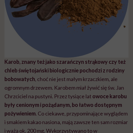
Karob, znany też jako szarańczyn strąkowy czy też
chleb świętojański biologicznie pochodzi z rodziny
bobowatych
, choć nie jest małym krzaczkiem, ale
ogromnym drzewem. Karobem miał żywić się św. Jan
Chrzciciel na pustyni. Przez tysiące lat
owoce karobu
były cenionym i pożądanym, bo łatwo dostępnym
pożywieniem
. Co ciekawe, przypominające wyglądem
i smakiem kakao nasiona, mają zawsze ten sam rozmiar
i ważą ok. 200 mg. Wykorzystywano to w