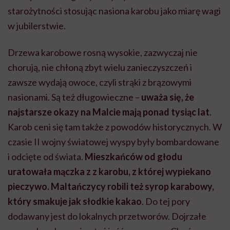
starożytności stosując nasiona karobu jako miarę wagi
w jubilerstwie.
Drzewa karobowe rosną wysokie, zazwyczaj nie
chorują, nie chłoną zbyt wielu zanieczyszczeń i
zawsze wydają owoce, czyli strąki z brązowymi
nasionami. Są też długowieczne –
uważa się, że
najstarsze okazy na Malcie mają ponad tysiąc lat
.
Karob ceni się tam także z powodów historycznych. W
czasie II wojny światowej wyspy były bombardowane
i odcięte od świata.
Mieszkańców od głodu
uratowała mączka z z karobu, z której wypiekano
pieczywo. Maltańczycy robili też syrop karabowy,
który smakuje jak słodkie kakao
. Do tej pory
dodawany jest do lokalnych przetworów. Dojrzałe