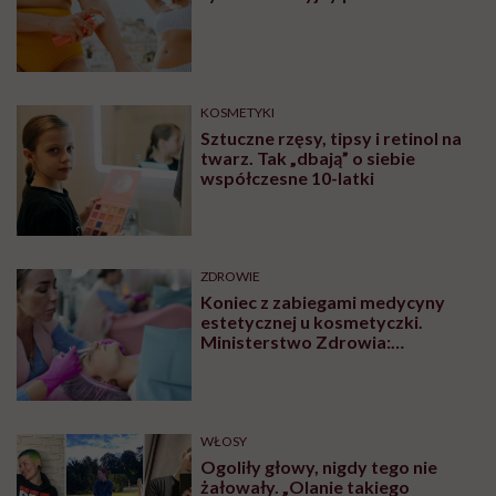
KOSMETYKI
Sztuczne rzęsy, tipsy i retinol na
twarz. Tak „dbają” o siebie
współczesne 10-latki
ZDROWIE
Koniec z zabiegami medycyny
estetycznej u kosmetyczki.
Ministerstwo Zdrowia:
„Uprawnienia takie posiadają
wyłącznie lekarze”
WŁOSY
Ogoliły głowy, nigdy tego nie
żałowały. „Olanie takiego