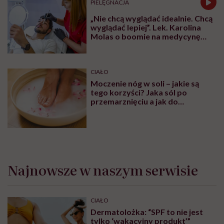
PIELĘGNACJA
„Nie chcą wyglądać idealnie. Chcą
wyglądać lepiej”. Lek. Karolina
Molas o boomie na medycynę
estetyczną dla mężczyzn
CIAŁO
Moczenie nóg w soli – jakie są
tego korzyści? Jaka sól po
przemarznięciu a jak do
oczyszczania?
Najnowsze w naszym serwisie
CIAŁO
Dermatolożka: “SPF to nie jest
tylko ‘wakacyjny produkt’”