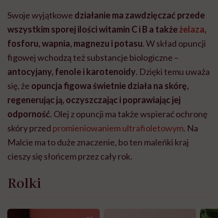
Swoje wyjątkowe
działanie ma zawdzięczać przede
wszystkim sporej ilości witamin C i B a także
żelaza
,
fosforu, wapnia, magnezu i potasu
. W skład opuncji
figowej wchodzą też substancje biologiczne –
antocyjany, fenole i karotenoidy
. Dzięki temu uważa
się, że
opuncja figowa świetnie działa na skórę,
regenerując ją, oczyszczając i poprawiając jej
odporność
. Olej z opuncji ma także wspierać ochronę
skóry przed
promieniowaniem ultrafioletowym
. Na
Malcie ma to duże znaczenie, bo ten maleńki kraj
cieszy się słońcem przez cały rok.
Rolki