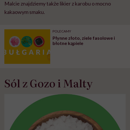
Malcie znajdziemy także likier z karobu o mocno
kakaowym smaku.
POLECAMY
Płynne złoto, ziele fasolowe i
błotne kąpiele
Sól z Gozo i Malty