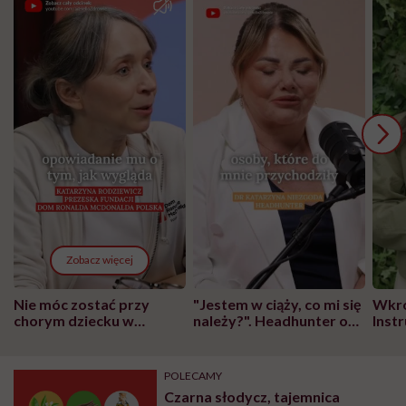
Zobacz więcej
Nie móc zostać przy
"Jestem w ciąży, co mi się
Wkró
chorym dziecku w
należy?". Headhunter o
Inst
szpitalu to tortura.
zmianie pokoleniowej u
atak
"Przeszkadzać w tym
kobiet w ciąży na rynku
wars
może chyba tylko
pracy
eksp
POLECAMY
głupota i brak
Czarna słodycz, tajemnica
wyobraźni"