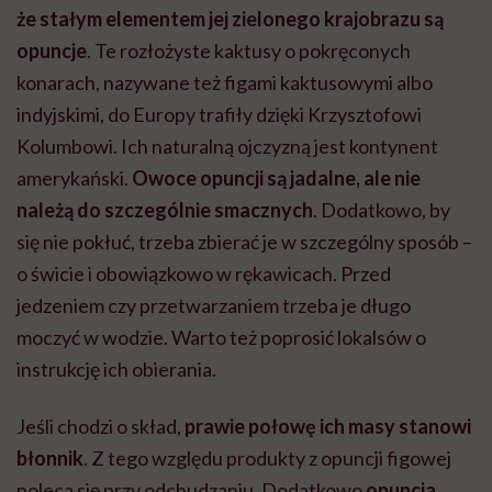
że stałym elementem jej zielonego krajobrazu są
opuncje
. Te rozłożyste kaktusy o pokręconych
konarach, nazywane też figami kaktusowymi albo
indyjskimi, do Europy trafiły dzięki Krzysztofowi
Kolumbowi. Ich naturalną ojczyzną jest kontynent
amerykański.
Owoce opuncji są jadalne, ale nie
należą do szczególnie smacznych
. Dodatkowo, by
się nie pokłuć, trzeba zbierać je w szczególny sposób –
o świcie i obowiązkowo w rękawicach. Przed
jedzeniem czy przetwarzaniem trzeba je długo
moczyć w wodzie. Warto też poprosić lokalsów o
instrukcję ich obierania.
Jeśli chodzi o skład,
prawie połowę ich masy stanowi
błonnik
. Z tego względu produkty z opuncji figowej
poleca się przy odchudzaniu. Dodatkowo
opuncja