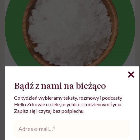
Bądź z nami na bieżąco
Tradycja pozyskiwania soli z morskiej wody jest
Co tydzień wybieramy teksty, rozmowy i podcasty
Hello Zdrowie o ciele, psychice i codziennym życiu.
kultywowana na Malcie i Gozo od czasów fenickich
Zapisz się i czytaj bez pośpiechu.
i rzymskich
. Do tej pory na Gozo można oglądać
Adres
panwie solne, czyli skalne baseny do odparowywania
e-
soli wydrążone w tych czasach i używane do dziś.
mail
*