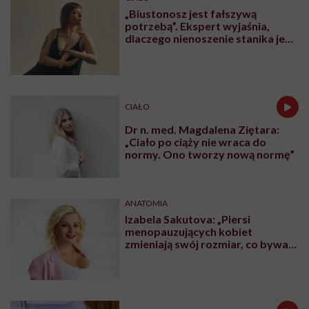
„Biustonosz jest fałszywą
potrzebą”. Ekspert wyjaśnia,
dlaczego nienoszenie stanika jest
zdrowsze dla piersi
CIAŁO
Dr n. med. Magdalena Ziętara:
„Ciało po ciąży nie wraca do
normy. Ono tworzy nową normę”
ANATOMIA
Izabela Sakutova: „Piersi
menopauzujących kobiet
zmieniają swój rozmiar, co bywa
dla wielu pań zaskoczeniem”