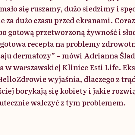
 mało się ruszamy, dużo siedzimy i sp
 za dużo czasu przed ekranami. Coraz 
po gotową przetworzoną żywność i sło
o gotowa recepta na problemy zdrowot
zaju dermatozy” – mówi Adrianna Śla
 w warszawskiej Klinice Esti Life. Ek
elloZdrowie wyjaśnia, dlaczego z trą
ciej borykają się kobiety i jakie rozwi
kutecznie walczyć z tym problemem.