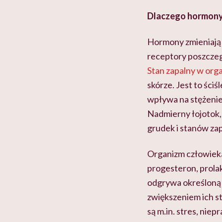
Dlaczego hormony 
Hormony zmieniają f
receptory poszczeg
Stan zapalny w org
skórze. Jest to ści
wpływa na stężenie
Nadmierny łojotok
grudek i stanów zap
Organizm człowieka
progesteron, prolak
odgrywa określoną 
zwiększeniem ich st
są m.in. stres, nie