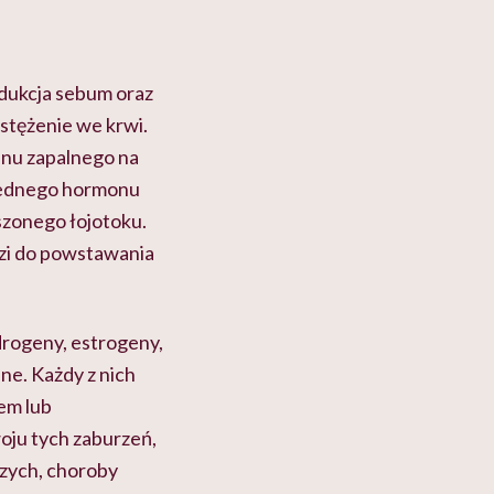
odukcja sebum oraz
stężenie we krwi.
anu zapalnego na
e jednego hormonu
szonego łojotoku.
zi do powstawania
drogeny, estrogeny,
ane. Każdy z nich
em lub
woju tych zaburzeń,
czych, choroby