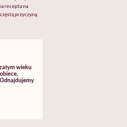
wa recepta na
 częstą przyczyną
rzałym wieku
kobiece,
. Odnajdujemy