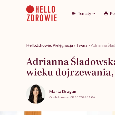
Go
to
content
Tematy
Po
HelloZdrowie: Pielęgnacja
›
Twarz
›
Adrianna Ślad
Adrianna Śladowska:
wieku dojrzewania, 
Marta Dragan
Opublikowano:
08.10.2024 11:06