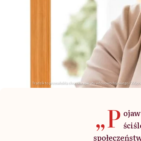
Trądzik to przewlekła choroba aparatu włosowo-łojowego / Zdję
„P
ojaw
ściś
społeczeńst