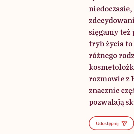
niedoczasie,
zdecydowanie
sięgamy też 
tryb życia t
różnego rod
kosmetolożka
rozmowie z H
znacznie częś
pozwalają s
Udostępnij