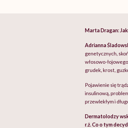
Marta Dragan: Jak
Adrianna Śladows
genetycznych, skoń
włosowo-łojowego.
grudek, krost, guzk
Pojawienie się trą
insulinową, proble
przewlekłym i dłu
Dermatolodzy wskaz
r.ż. Co o tym decy