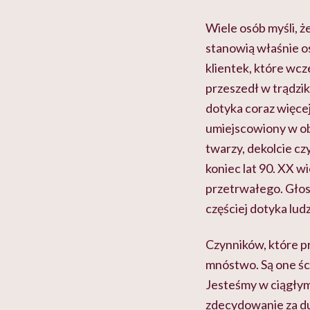
Wiele osób myśli, ż
stanowią właśnie os
klientek, które wcz
przeszedł w trądzik
dotyka coraz więcej
umiejscowiony w obr
twarzy, dekolcie cz
koniec lat 90. XX w
przetrwałego. Głosi
częściej dotyka lud
Czynników, które pr
mnóstwo. Są one ści
Jesteśmy w ciągłym 
zdecydowanie za du