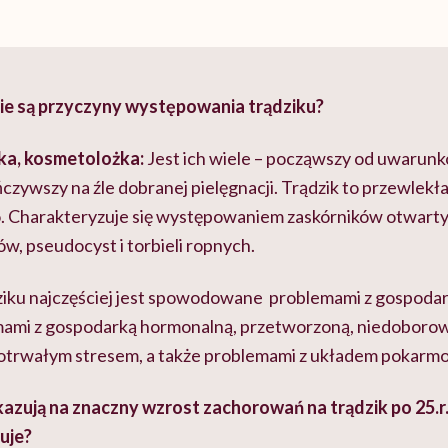
ie są przyczyny występowania trądziku?
ka, kosmetolożka:
Jest ich wiele – począwszy od uwarun
czywszy na źle dobranej pielęgnacji. Trądzik to przewlekł
 Charakteryzuje się występowaniem zaskórników otwartyc
ów, pseudocyst i torbieli ropnych.
dziku najczęściej jest spowodowane problemami z gospoda
mami z gospodarką hormonalną, przetworzoną, niedoborow
gotrwałym stresem, a także problemami z układem pokar
ują na znaczny wzrost zachorowań na trądzik po 25.r.ż
duje?