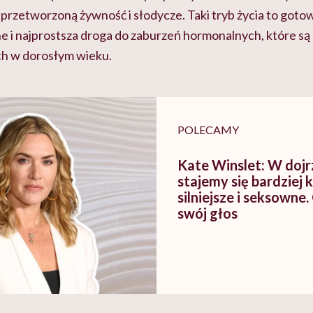
przetworzoną żywność i słodycze. Taki tryb życia to goto
 i najprostsza droga do zaburzeń hormonalnych, które są
h w dorosłym wieku.
POLECAMY
Kate Winslet: W doj
stajemy się bardziej 
silniejsze i seksowne
swój głos