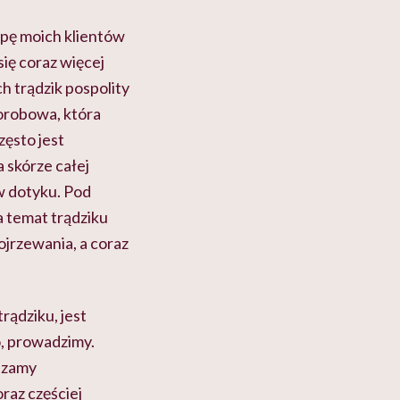
upę moich klientów
się coraz więcej
ch trądzik pospolity
horobowa, która
zęsto jest
 skórze całej
 w dotyku. Pod
a temat trądziku
ojrzewania, a coraz
rądziku, jest
o, prowadzimy.
ędzamy
raz częściej