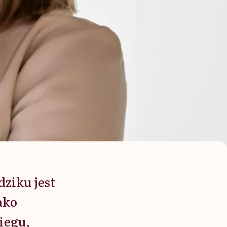
dziku jest
ako
iegu,