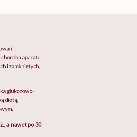
kowań
a choroba aparatu
h i zamkniętych,
rką glukozowo-
ą dietą,
mowym.
., a nawet po 30.