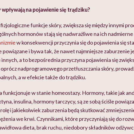
wpływają na pojawienie się trądziku?
izjologiczne funkcje skóry, zwiększa się między innymi pr
ólnych hormonów stają się nadwrażliwe na ich nadmierne 
anizmie
w konsekwencji przyczynia się do pojawienia się st
śle powiązane i bywa tak, że nawet najmniejsze zaburzeni
 innych, a to bezpośrednia przyczyna pojawienia się zwięk
, oprócz nadprogramowego przetłuszczania skóry, prowad
alnych, a w efekcie także do trądziku.
 funkcjonuje w stanie homeostazy. Hormony, takie jak an
tyna, insulina, hormony tarczycy, są ze sobą ściśle powiąz
rolę i jakiekolwiek zaburzenia będą skutkować zmniejszeni
ężenia we krwi. Czynnikami, które przyczyniają się do roz
prawidłowa dieta, brak ruchu, niedobory składników odżyw