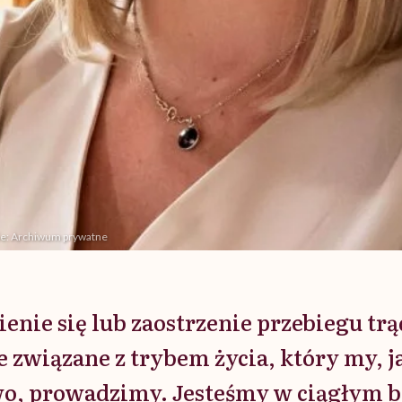
cie: Archiwum prywatne
ienie się lub zaostrzenie przebiegu trą
le związane z trybem życia, który my, j
wo, prowadzimy. Jesteśmy w ciągłym b