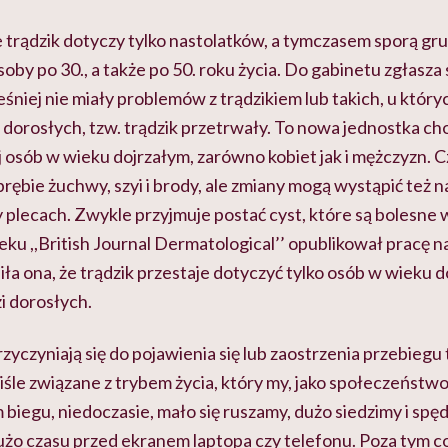
e trądzik dotyczy tylko nastolatków, a tymczasem sporą gr
oby po 30., a także po 50. roku życia. Do gabinetu zgłasza 
eśniej nie miały problemów z trądzikiem lub takich, u który
 dorosłych, tzw. trądzik przetrwały. To nowa jednostka c
 osób w wieku dojrzałym, zarówno kobiet jak i mężczyzn. C
ębie żuchwy, szyi i brody, ale zmiany mogą wystąpić też na
y plecach. Zwykle przyjmuje postać cyst, które są bolesne
ieku ,,British Journal Dermatological’’ opublikował pracę n
ła ona, że trądzik przestaje dotyczyć tylko osób w wieku d
zi dorosłych.
zyczyniają się do pojawienia się lub zaostrzenia przebiegu t
śle związane z trybem życia, który my, jako społeczeństw
biegu, niedoczasie, mało się ruszamy, dużo siedzimy i sp
żo czasu przed ekranem laptopa czy telefonu. Poza tym co