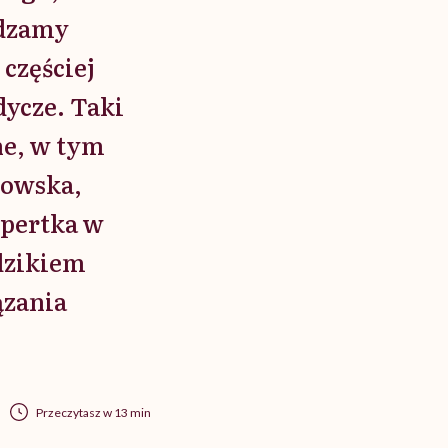
ędzamy
częściej
dycze. Taki
ne, w tym
dowska,
spertka w
dzikiem
ązania
Przeczytasz w 13 min