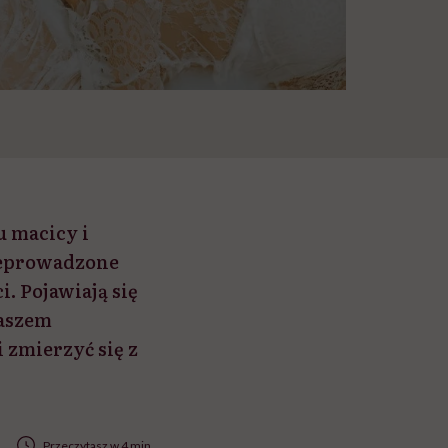
u macicy i
zeprowadzone
. Pojawiają się
kaszem
 zmierzyć się z
Przeczytasz w 4 min