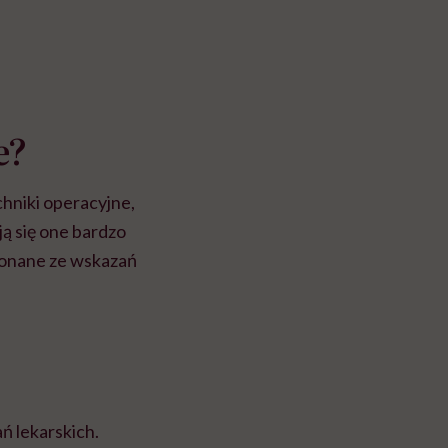
e?
chniki operacyjne,
ją się one bardzo
konane ze wskazań
ń lekarskich.