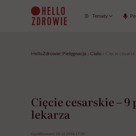
Go
to
content
Tematy
Po
HelloZdrowie: Pielęgnacja
›
Ciało
›
Cięcie cesarsk
Cięcie cesarskie – 9
lekarza
Opublikowano:
20.12.2018 17:00