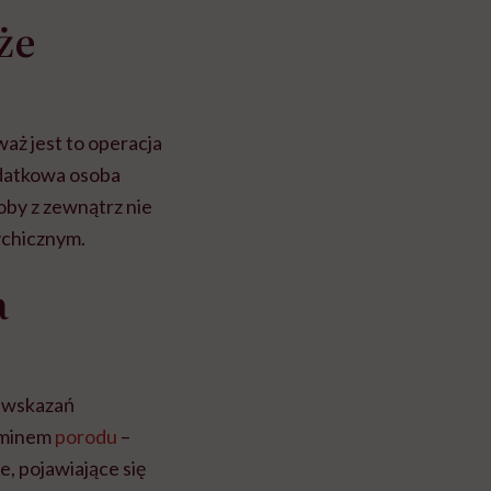
że
waż jest to operacja
odatkowa osoba
oby z zewnątrz nie
ychicznym.
a
e wskazań
erminem
porodu
–
, pojawiające się