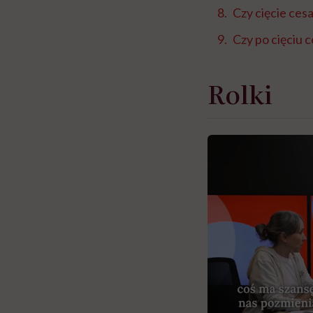
Czy cięcie cesa
Czy po cięciu 
Rolki