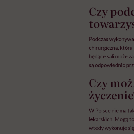
Czy podc
towarzy
Podczas wykonywani
chirurgiczna, która
będące sali może z
są odpowiednio prz
Czy możn
życzenie
W Polsce nie ma tak
lekarskich. Mogą to
wtedy wykonuje się 