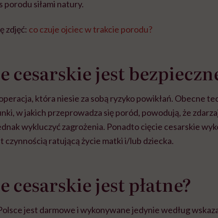
 porodu siłami natury.
ę zdjęć:
co czuje ojciec w trakcie porodu?
ie cesarskie jest bezpieczn
 operacja, która niesie za sobą ryzyko powikłań. Obecne te
nki, w jakich przeprowadza się poród, powodują, że zdarza
jednak wykluczyć zagrożenia. Ponadto cięcie cesarskie wy
t czynnością ratującą życie matki i/lub dziecka.
e cesarskie jest płatne?
 Polsce jest darmowe i wykonywane jedynie według wskaza