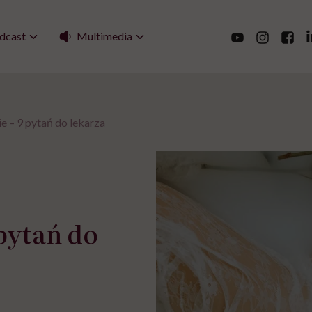
Multimedia
dcast
ie – 9 pytań do lekarza
 pytań do