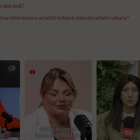
rskie boli?
cesarskim można urodzić kolejne dziecko siłami natury?