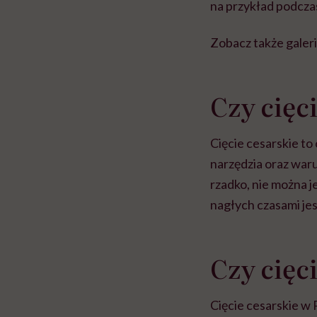
na przykład podczas
Zobacz także galeri
Czy cięc
Cięcie cesarskie to
narzędzia oraz waru
rzadko, nie można 
nagłych czasami jes
Czy cięci
Cięcie cesarskie w