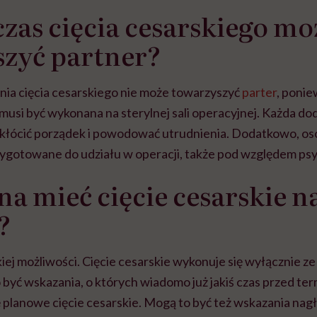
zas cięcia cesarskiego mo
szyć partner?
a cięcia cesarskiego nie może towarzyszyć
parter
, ponie
 musi być wykonana na sterylnej sali operacyjnej. Każda d
akłócić porządek i powodować utrudnienia. Dodatkowo, os
ygotowane do udziału w operacji, także pod względem ps
a mieć cięcie cesarskie n
?
iej możliwości. Cięcie cesarskie wykonuje się wyłącznie z
 być wskazania, o których wiadomo już jakiś czas przed t
planowe cięcie cesarskie. Mogą to być też wskazania nagłe