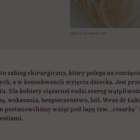
zdjęcie: unsplash.com
 to zabieg chirurgiczny, który polega na rozcięci
ch, a w konsekwencji wyjęciu dziecka. Jest pr
u. Dla kobiety ciężarnej rodzi szereg wątpliwości
zę, wskazania, bezpieczeństwo, ból. Wraz dr Łu
 postanowiliśmy wziąć pod lupę tzw. „cesarkę” i
estiami.