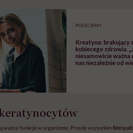
tylko
kobiet w ciąży na rynku
warsztat pacjen
braźni"
pracy
ekspercki
POLECAMY
Kreatyna: brakujący 
kobiecego zdrowia. „
niesamowicie ważna d
nas niezależnie od wi
 keratynocytów
ą ważne funkcje w organizmie. Przede wszystkim
biorą ud