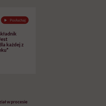
cko-
dlaczego to błędne
swój organizm"
myślenie
Posłuchaj
składnik
Jest
la każdej z
eku”
ział w procesie