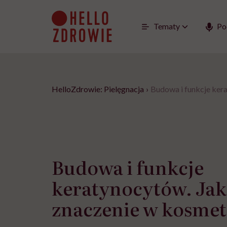
Go
to
content
Tematy
Po
HelloZdrowie: Pielęgnacja
›
Budowa i funkcje kera
Budowa i funkcje
keratynocytów. Jaki
znaczenie w kosmet