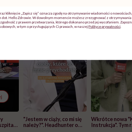
raz kliknięcie „Zapisz się” oznacza zgodę na otrzymywanie wiadomości o nowościach
ch dot. Hello Zdrowie. W dowolnym momencie możesz zrezygnować z otrzymywania 
zgodność z prawem przetwarzania, którego dokonano przed jej wycofaniem. Zapoznaj
sobowych, w tym o przysługujących Ci prawach, w naszej
Polityce prywatności
.
j
zy
"Jestem w ciąży, co mi się
Wkrótce nowa "
szpitalu
należy?". Headhunter o
Instrukcja". Tym 
szkadzać
zmianie pokoleniowej u
atakach paniki. Z