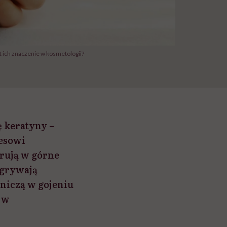
t ich znaczenie w kosmetologii?
 keratyny –
cesowi
grują w górne
dgrywają
niczą w gojeniu
e w