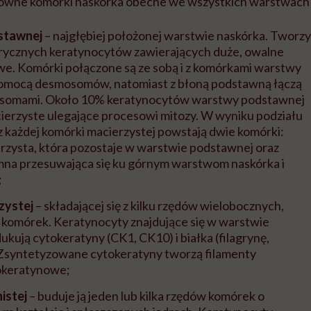
ówne komórki naskórka obecne we wszystkich warstwach 
stawnej
– najgłębiej położonej warstwie naskórka. Tworzy
ndrycznych keratynocytów zawierających duże, owalne
e. Komórki połączone są ze sobą i z komórkami warstwy
 pomocą desmosomów, natomiast z błoną podstawną łączą
somami. Około 10% keratynocytów warstwy podstawnej
ierzyste ulegające procesowi mitozy. W wyniku podziału
 każdej komórki macierzystej powstają dwie komórki:
zysta, która pozostaje w warstwie podstawnej oraz
na przesuwająca się ku górnym warstwom naskórka i
;
zystej
–
składającej się z kilku rzędów wielobocznych,
 komórek. Keratynocyty znajdujące się w warstwie
ukują cytokeratyny (CK1, CK10) i białka (filagrynę,
 Zsyntetyzowane cytokeratyny tworzą filamenty
okeratynowe;
nistej
–
buduje ją jeden lub kilka rzędów komórek o