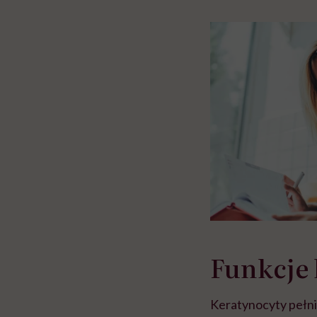
w tym może chyba 
głupota i brak wyo
Funkcje
Keratynocyty pełni