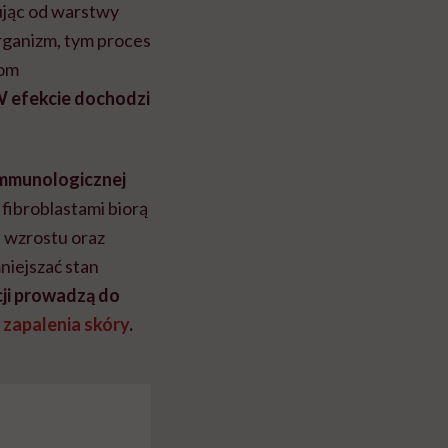
ując od warstwy
rganizm, tym proces
nom
 efekcie dochodzi
immunologicznej
 fibroblastami biorą
i wzrostu oraz
niejszać stan
cji prowadzą do
zapalenia skóry
.