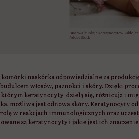
Budowa i funkcje keratynocytów. Jakie jes
Adobe Stock
 komórki naskórka odpowiedzialne za produkcję
 budulcem włosów, paznokci i skóry. Dzięki pro
 którym keratynocyty dzielą się, różnicują i mi
a, możliwa jest odnowa skóry. Keratynocyty o
 rolę w reakcjach immunologicznych oraz uczest
dowane są keratynocyty i jakie jest ich znaczeni