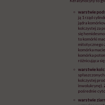
Keratynocyty to gł
warstwie pod
ją 1 rząd cyli
jądra komórkow
kolczystej za
się hemidesmo
to komórki mac
mitotycznego z
komórka macier
komórka potom
różnicująca się
warstwie kolc
spłaszczonych
kolczystej prod
inwolukrynę).
pośrednie cyt
warstwie ziar