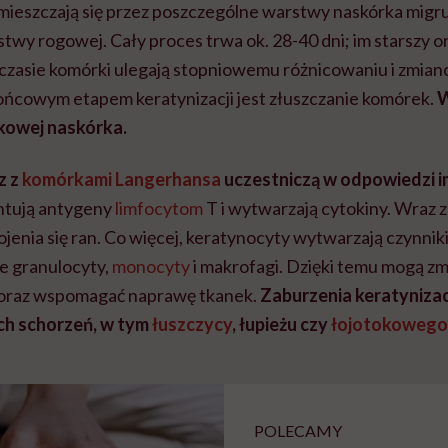
emieszczają się przez poszczególne warstwy naskórka migr
twy rogowej. Cały proces trwa ok. 28-40 dni; im starszy o
 czasie komórki ulegają stopniowemu różnicowaniu i zmia
ńcowym etapem keratynizacji jest złuszczanie komórek.
W
owej naskórka.
z z
komórkami Langerhansa
uczestniczą w odpowiedzi 
ntują antygeny
limfocytom
T i wytwarzają cytokiny. Wraz z
ojenia się ran. Co więcej, keratynocyty wytwarzają czynnik
ce granulocyty,
monocyty
i makrofagi. Dzięki temu mogą zm
 oraz wspomagać naprawę tkanek.
Zaburzenia keratyniza
ch schorzeń, w tym
łuszczycy
, łupieżu czy
łojotokowego 
POLECAMY