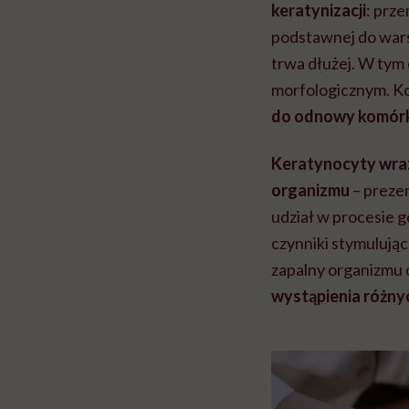
keratynizacji
: prz
podstawnej do wars
trwa dłużej. W tym
morfologicznym. Ko
do odnowy komórk
Keratynocyty wra
organizmu
– preze
udział w procesie g
czynniki stymulują
zapalny organizmu
wystąpienia różny