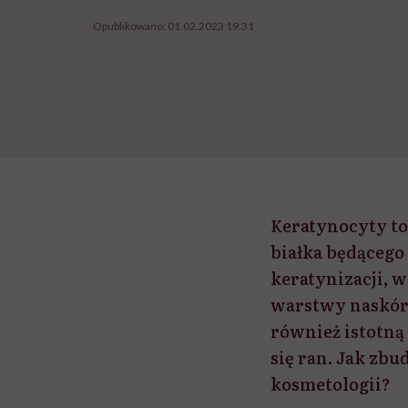
Opublikowano:
01.02.2023 19:31
Keratynocyty to
białka będącego
keratynizacji, w
warstwy naskórk
również istotną
się ran. Jak zbu
kosmetologii?