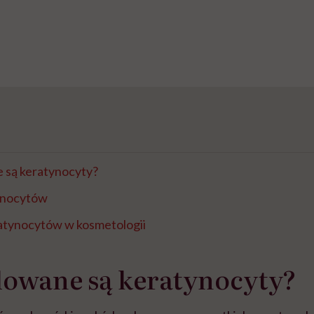
 są keratynocyty?
ynocytów
atynocytów w kosmetologii
dowane są keratynocyty?