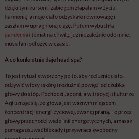
dzięki tym kursom i zabiegom złapałam w życiu
harmonię, a moje ciało odzyskało równowagę i
zaszłam w upragnioną ciążę. Potem wybuchła
pandemia
i temat na chwilę, już niezależnie ode mnie,
musiałam odłożyć w czasie.
A co konkretnie daje head spa?
To jest rytuał stworzony po to, aby rozluźnić ciało,
odżywić włosy i skórę i rozluźnić powięzi od czubka
głowy do stóp. Pochodzi Japonii, a w tradycji i kulturze
Azji uznaje się, że głowa jest ważnym miejscem
koncentracji energii życiowej, zwanej praną. To przez
głowę przechodzi wiele linii energetycznych, a masaż
pomaga usuwać blokady i przywraca swobodny
przepływ energii.