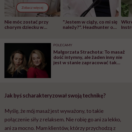
Zobacz więcej
Nie móc zostać przy
"Jestem w ciąży, co mi się
Wkró
chorym dziecku w
należy?". Headhunter o
Inst
szpitalu to tortura.
zmianie pokoleniowej u
atak
"Przeszkadzać w tym
kobiet w ciąży na rynku
wars
może chyba tylko
pracy
eksp
POLECAMY
głupota i brak
Małgorzata Strachota: To masaż
wyobraźni"
dość intymny, ale żaden inny nie
jest w stanie zapracować tak
głęboko z tkankami i mięśniami
Jak byś scharakteryzował swoją technikę?
Myślę, że mój masaż jest wyważony, to takie
połączenie siły z relaksem. Nie robię go ani za lekko,
ani za mocno. Mam klientów, którzy przychodzą z