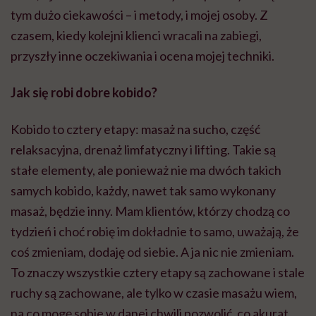
tym dużo ciekawości – i metody, i mojej osoby. Z
czasem, kiedy kolejni klienci wracali na zabiegi,
przyszły inne oczekiwania i ocena mojej techniki.
Jak się robi dobre kobido?
Kobido to cztery etapy: masaż na sucho, część
relaksacyjna, drenaż limfatyczny i lifting. Takie są
stałe elementy, ale ponieważ nie ma dwóch takich
samych kobido, każdy, nawet tak samo wykonany
masaż, będzie inny. Mam klientów, którzy chodzą co
tydzień i choć robię im dokładnie to samo, uważają, że
coś zmieniam, dodaję od siebie. A ja nic nie zmieniam.
To znaczy wszystkie cztery etapy są zachowane i stale
ruchy są zachowane, ale tylko w czasie masażu wiem,
na co mogę sobie w danej chwili pozwolić, co akurat