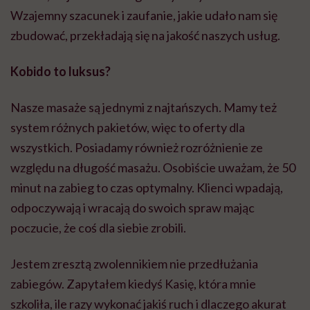
Wzajemny szacunek i zaufanie, jakie udało nam się
zbudować, przekładają się na jakość naszych usług.
Kobido to luksus?
Nasze masaże są jednymi z najtańszych. Mamy też
system różnych pakietów, więc to oferty dla
wszystkich. Posiadamy również rozróżnienie ze
względu na długość masażu. Osobiście uważam, że 50
minut na zabieg to czas optymalny. Klienci wpadają,
odpoczywają i wracają do swoich spraw mając
poczucie, że coś dla siebie zrobili.
Jestem zresztą zwolennikiem nie przedłużania
zabiegów. Zapytałem kiedyś Kasię, która mnie
szkoliła, ile razy wykonać jakiś ruch i dlaczego akurat