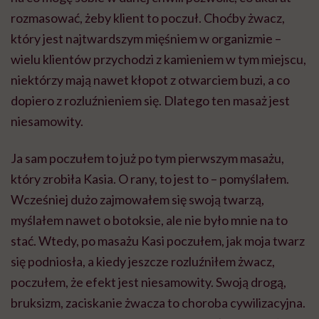
rozmasować, żeby klient to poczuł. Choćby żwacz,
który jest najtwardszym mięśniem w organizmie –
wielu klientów przychodzi z kamieniem w tym miejscu,
niektórzy mają nawet kłopot z otwarciem buzi, a co
dopiero z rozluźnieniem się. Dlatego ten masaż jest
niesamowity.
Ja sam poczułem to już po tym pierwszym masażu,
który zrobiła Kasia. O rany, to jest to – pomyślałem.
Wcześniej dużo zajmowałem się swoją twarzą,
myślałem nawet o botoksie, ale nie było mnie na to
stać. Wtedy, po masażu Kasi poczułem, jak moja twarz
się podniosła, a kiedy jeszcze rozluźniłem żwacz,
poczułem, że efekt jest niesamowity. Swoją drogą,
bruksizm, zaciskanie żwacza to choroba cywilizacyjna.