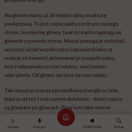
Na głowie mamy aż 26 mięśni i silną strukturę
powięziową. To jest często jakby centrum naszego
stresu, bo mięśnie głowy, twarzy i karku napinają się
głównie z powodu stresu. Masaż pomaga je rozluźnić,
wyciszyć układ współczulny (odpowiedzialny za
reakcje stresowe) i aktywować przywspółczulny,
który odpowiada za stan relaksu, wyciszenia i
odprężenia. Od głowy zaczyna się nasz relaks.
Taki masaż przywraca prawidłową energię w ciele,
kojarzy się też z matczynym dotykiem – dzieci często
są głaskane po głowach. Poza tym takie mocne
wymasowanie wyostrza jakość widzenia. Wspomaga
Strona główna
walkę z
migreną
, egzemą. Na taki dotyk i głęboki
Multimedia
Szukaj
Tematy
Podcast