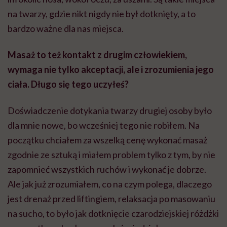
na twarzy, gdzie nikt nigdy nie był dotknięty, a to
bardzo ważne dla nas miejsca.
Masaż to też kontakt z drugim człowiekiem,
wymaga nie tylko akceptacji, ale i zrozumienia jego
ciała. Długo się tego uczyłeś?
Doświadczenie dotykania twarzy drugiej osoby było
dla mnie nowe, bo wcześniej tego nie robiłem. Na
początku chciałem za wszelką cenę wykonać masaż
zgodnie ze sztuką i miałem problem tylko z tym, by nie
zapomnieć wszystkich ruchów i wykonać je dobrze.
Ale jak już zrozumiałem, co na czym polega, dlaczego
jest drenaż przed liftingiem, relaksacja po masowaniu
na sucho, to było jak dotknięcie czarodziejskiej różdżki