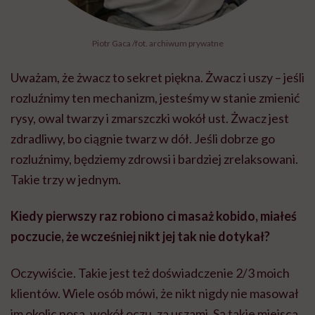
Piotr Gaca /fot. archiwum prywatne
Uważam, że żwacz to sekret piękna. Żwacz i uszy – jeśli
rozluźnimy ten mechanizm, jesteśmy w stanie zmienić
rysy, owal twarzy i zmarszczki wokół ust. Żwacz jest
zdradliwy, bo ciągnie twarz w dół. Jeśli dobrze go
rozluźnimy, będziemy zdrowsi i bardziej zrelaksowani.
Takie trzy w jednym.
Kiedy pierwszy raz robiono ci masaż kobido, miałeś
poczucie, że wcześniej nikt jej tak nie dotykał?
Oczywiście. Takie jest też doświadczenie 2/3 moich
klientów. Wiele osób mówi, że nikt nigdy nie masował
im okolic nosa, wokół oczu, za uszami. Są takie miejsca