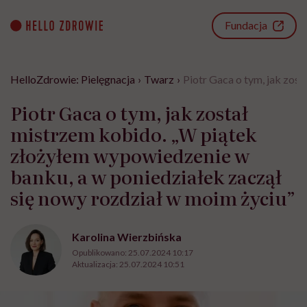
Go
to
Fundacja
content
HelloZdrowie: Pielęgnacja
›
Twarz
›
Piotr Gaca o tym, jak zos
Piotr Gaca o tym, jak został
mistrzem kobido. „W piątek
złożyłem wypowiedzenie w
banku, a w poniedziałek zaczął
się nowy rozdział w moim życiu”
Karolina Wierzbińska
Opublikowano:
25.07.2024 10:17
Aktualizacja:
25.07.2024 10:51