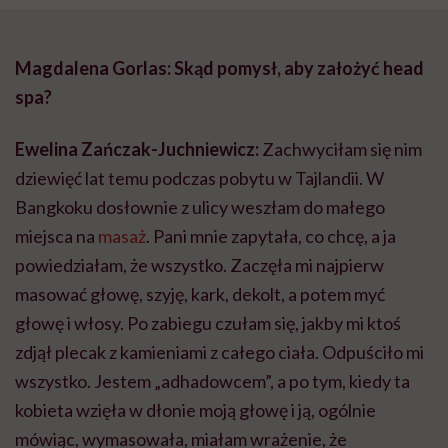
Magdalena Gorlas: Skąd pomysł, aby założyć head
spa?
Ewelina Zańczak-Juchniewicz
:
Zachwyciłam się nim
dziewięć lat temu podczas pobytu w Tajlandii. W
Bangkoku dosłownie z ulicy weszłam do małego
miejsca na
masaż
. Pani mnie zapytała, co chcę, a ja
powiedziałam, że wszystko. Zaczęła mi najpierw
masować głowę, szyję, kark, dekolt, a potem myć
głowę i włosy. Po zabiegu czułam się, jakby mi ktoś
zdjął plecak z kamieniami z całego ciała. Odpuściło mi
wszystko. Jestem „adhadowcem”, a po tym, kiedy ta
kobieta wzięła w dłonie moją głowę i ją, ogólnie
mówiąc, wymasowała, miałam wrażenie, że