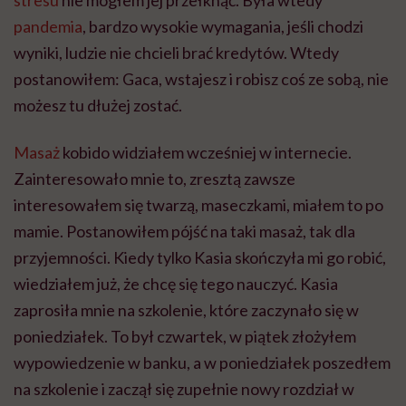
stresu
nie mogłem jej przełknąć. Była wtedy
pandemia
, bardzo wysokie wymagania, jeśli chodzi
wyniki, ludzie nie chcieli brać kredytów. Wtedy
postanowiłem: Gaca, wstajesz i robisz coś ze sobą, nie
możesz tu dłużej zostać.
Masaż
kobido widziałem wcześniej w internecie.
Zainteresowało mnie to, zresztą zawsze
interesowałem się twarzą, maseczkami, miałem to po
mamie. Postanowiłem pójść na taki masaż, tak dla
przyjemności. Kiedy tylko Kasia skończyła mi go robić,
wiedziałem już, że chcę się tego nauczyć. Kasia
zaprosiła mnie na szkolenie, które zaczynało się w
poniedziałek. To był czwartek, w piątek złożyłem
wypowiedzenie w banku, a w poniedziałek poszedłem
na szkolenie i zaczął się zupełnie nowy rozdział w