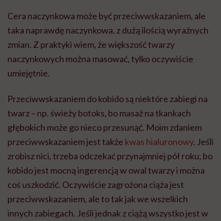
Cera naczynkowa może być przeciwwskazaniem, ale
taka naprawdę naczynkowa, z dużą ilością wyraźnych
zmian. Z praktyki wiem, że większość twarzy
naczynkowych można masować, tylko oczywiście
umiejętnie.
Przeciwwskazaniem do kobido są niektóre zabiegi na
twarz – np. świeży botoks, bo masaż na tkankach
głębokich może go nieco przesunąć. Moim zdaniem
przeciwwskazaniem jest także
kwas hialuronowy
. Jeśli
zrobisz nici, trzeba odczekać przynajmniej pół roku, bo
kobido jest mocną ingerencją w owal twarzy i można
coś uszkodzić. Oczywiście zagrożona ciąża jest
przeciwwskazaniem, ale to tak jak we wszelkich
innych zabiegach. Jeśli jednak z ciążą wszystko jest w