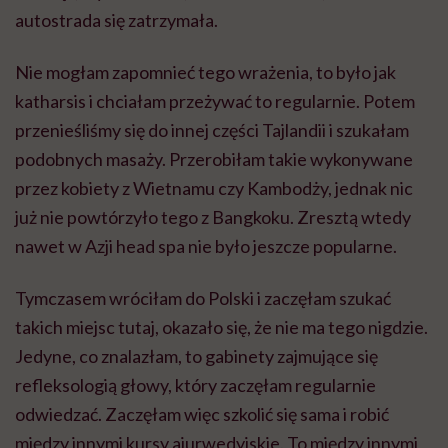
autostrada się zatrzymała.
Nie mogłam zapomnieć tego wrażenia, to było jak
katharsis i chciałam przeżywać to regularnie. Potem
przenieśliśmy się do innej części Tajlandii i szukałam
podobnych masaży. Przerobiłam takie wykonywane
przez kobiety z Wietnamu czy Kambodży, jednak nic
już nie powtórzyło tego z Bangkoku. Zresztą wtedy
nawet w Azji head spa nie było jeszcze popularne.
Tymczasem wróciłam do Polski i zaczęłam szukać
takich miejsc tutaj, okazało się, że nie ma tego nigdzie.
Jedyne, co znalazłam, to gabinety zajmujące się
refleksologią głowy, który zaczęłam regularnie
odwiedzać. Zaczęłam więc szkolić się sama i robić
między innymi kursy ajurwedyjskie. To między innymi