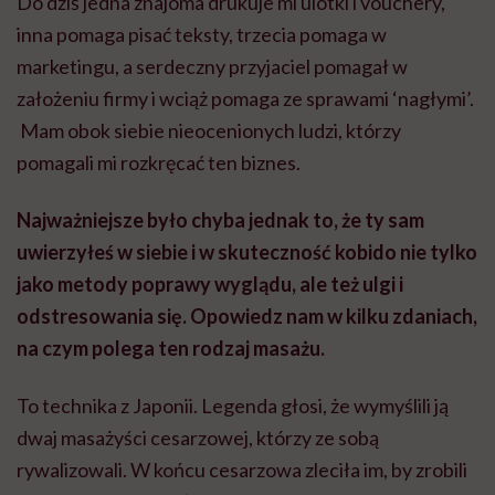
Do dziś jedna znajoma drukuje mi ulotki i vouchery,
inna pomaga pisać teksty, trzecia pomaga w
marketingu, a serdeczny przyjaciel pomagał w
założeniu firmy i wciąż pomaga ze sprawami ‘nagłymi’.
Mam obok siebie nieocenionych ludzi, którzy
pomagali mi rozkręcać ten biznes.
Najważniejsze było chyba jednak to, że ty sam
uwierzyłeś w siebie i w skuteczność kobido nie tylko
jako metody poprawy wyglądu, ale też ulgi i
odstresowania się. Opowiedz nam w kilku zdaniach,
na czym polega ten rodzaj masażu.
To technika z Japonii. Legenda głosi, że wymyślili ją
dwaj masażyści cesarzowej, którzy ze sobą
rywalizowali. W końcu cesarzowa zleciła im, by zrobili