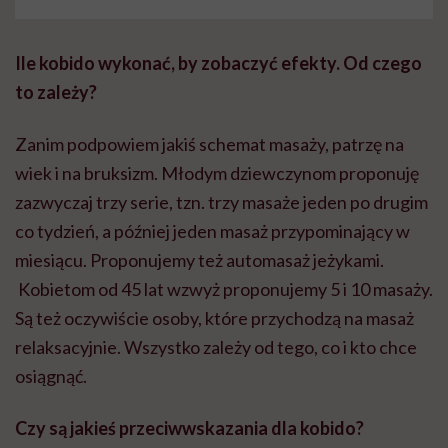
Ile kobido wykonać, by zobaczyć efekty. Od czego
to zależy?
Zanim podpowiem jakiś schemat masaży, patrzę na
wiek i na bruksizm. Młodym dziewczynom proponuję
zazwyczaj trzy serie, tzn. trzy masaże jeden po drugim
co tydzień, a później jeden masaż przypominający w
miesiącu. Proponujemy też automasaż jeżykami.
Kobietom od 45 lat wzwyż proponujemy 5 i 10 masaży.
Są też oczywiście osoby, które przychodzą na masaż
relaksacyjnie. Wszystko zależy od tego, co i kto chce
osiągnąć.
Czy są jakieś przeciwwskazania dla kobido?