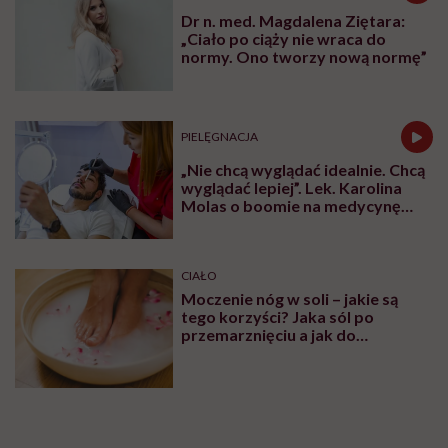
Dr n. med. Magdalena Ziętara:
„Ciało po ciąży nie wraca do
normy. Ono tworzy nową normę”
PIELĘGNACJA
„Nie chcą wyglądać idealnie. Chcą
wyglądać lepiej”. Lek. Karolina
Molas o boomie na medycynę
estetyczną dla mężczyzn
CIAŁO
Moczenie nóg w soli – jakie są
tego korzyści? Jaka sól po
przemarznięciu a jak do
oczyszczania?