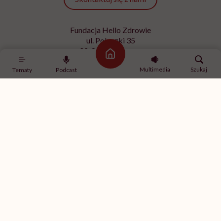
Fundacja Hello Zdrowie
ul. Poleczki 35
02-822 Warszawa
Strona główna
NIP 9512613236
Multimedia
Szukaj
Tematy
Podcast
Kontakt z redakcją
redakcja@hellozdrowie.pl
Dołącz do naszej społeczności
Właścicielem serwisu
HelloZdrowie
jest Fundacja należąca
do
USP Zdrowie sp. z o.o.
, które jest częścią
USP Group
.
Treści zawarte w serwisie HelloZdrowie mają charakter
informacyjno-edukacyjny. Jeśli potrzebujesz porady
odnośnie swojego stanu zdrowia, skonsultuj się z lekarzem
lub farmaceutą.