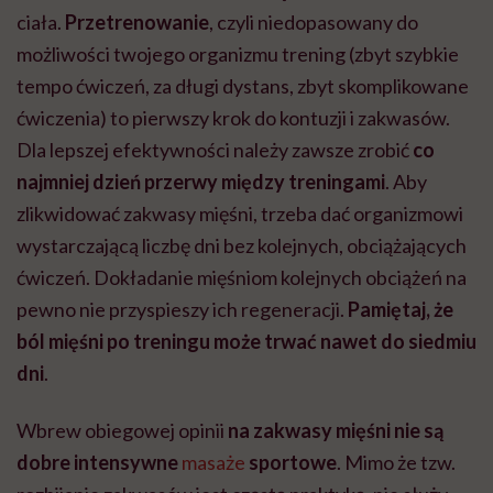
ciała.
Przetrenowanie
, czyli niedopasowany do
możliwości twojego organizmu trening (zbyt szybkie
tempo ćwiczeń, za długi dystans, zbyt skomplikowane
ćwiczenia) to pierwszy krok do kontuzji i zakwasów.
Dla lepszej efektywności należy zawsze zrobić
co
najmniej dzień przerwy
między treningami
. Aby
zlikwidować zakwasy mięśni, trzeba dać organizmowi
wystarczającą liczbę dni bez kolejnych, obciążających
ćwiczeń. Dokładanie mięśniom kolejnych obciążeń na
pewno nie przyspieszy ich regeneracji.
Pamiętaj, że
ból mięśni po treningu może trwać nawet do siedmiu
dni
.
Wbrew obiegowej opinii
na zakwasy mięśni
nie są
dobre intensywne
masaże
sportowe
. Mimo że tzw.