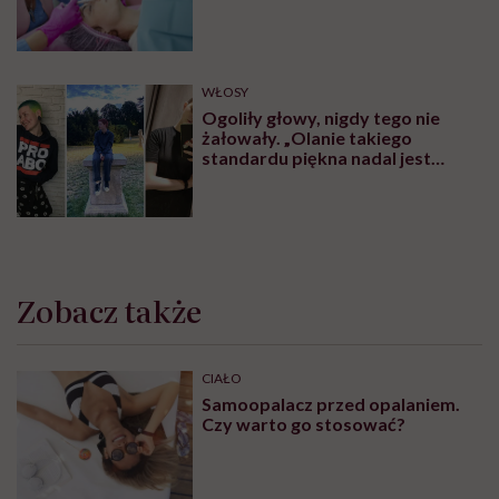
„Uprawnienia takie posiadają
wyłącznie lekarze”
WŁOSY
Ogoliły głowy, nigdy tego nie
żałowały. „Olanie takiego
standardu piękna nadal jest
czymś wyzwalającym”
Zobacz także
CIAŁO
Samoopalacz przed opalaniem.
Czy warto go stosować?