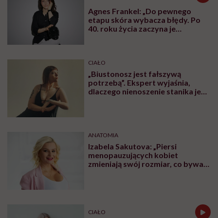
Agnes Frankel: „Do pewnego
etapu skóra wybacza błędy. Po
40. roku życia zaczyna je
zapamiętywać”
CIAŁO
„Biustonosz jest fałszywą
potrzebą”. Ekspert wyjaśnia,
dlaczego nienoszenie stanika jest
zdrowsze dla piersi
ANATOMIA
Izabela Sakutova: „Piersi
menopauzujących kobiet
zmieniają swój rozmiar, co bywa
dla wielu pań zaskoczeniem”
CIAŁO