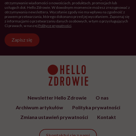
otrzymywanie wiadomości o nowościach, produktach, promocjach lub
usługach dot. Hello Zdrowie. W dowolnym momencie możesz zrezygnować z
otrzymywania newslettera. Wycofanie zgody nie ma wpływu na zgodność z
prawem przetwarzania, którego dokonano przed jej wycofaniem. Zapoznaj się
z informacjami o przetwarzaniu danych osobowych, w tym o przysługujących
Ci prawach, w naszej
Polityce prywatności
.
Zapisz się
Newsletter Hello Zdrowie
O nas
Archiwum artykułów
Polityka prywatności
Zmiana ustawień prywatności
Kontakt
Skontaktuj się z nami