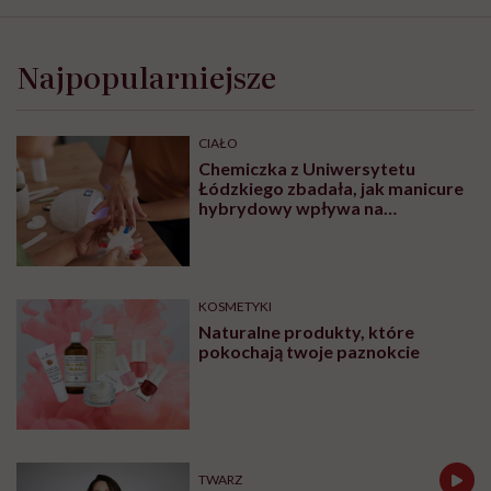
Najpopularniejsze
CIAŁO
Chemiczka z Uniwersytetu
Łódzkiego zbadała, jak manicure
hybrydowy wpływa na
paznokcie. „Pod tą piękną
warstwą zachodzą procesy
chemiczne”
KOSMETYKI
Naturalne produkty, które
pokochają twoje paznokcie
TWARZ