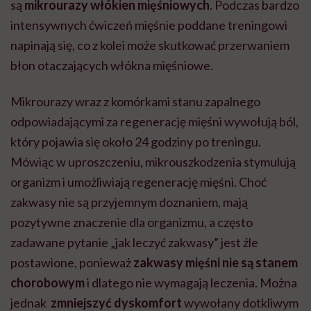
są
mikrourazy włókien mięśniowych
. Podczas bardzo
intensywnych ćwiczeń mięśnie poddane treningowi
napinają się, co z kolei może skutkować przerwaniem
błon otaczających włókna mięśniowe.
Mikrourazy wraz z komórkami stanu zapalnego
odpowiadającymi za regenerację mięśni wywołują ból,
który pojawia się około 24 godziny po treningu.
Mówiąc w uproszczeniu, mikrouszkodzenia stymulują
organizm i umożliwiają regenerację mięśni. Choć
zakwasy nie są przyjemnym doznaniem, mają
pozytywne znaczenie dla organizmu, a często
zadawane pytanie „jak leczyć zakwasy” jest źle
postawione, ponieważ
zakwasy mięśni nie są stanem
chorobowym
i dlatego nie wymagają leczenia. Można
jednak
zmniejszyć dyskomfort
wywołany dotkliwym