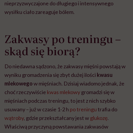
nieprzyzwyczajone do długiego i intensywnego
wysiłku ciało zareaguje bólem.
Zakwasy po treningu –
skąd się biorą?
Do niedawna sądzono, że zakwasy mięśni powstają w
wyniku gromadzenia się zbyt dużej ilości
kwasu
mlekowego
w mięśniach. Dzisiaj wiadomo jednak, że
choć rzeczywiście
kwas mlekowy
gromadzi się w
mięśniach podczas treningu, to jest z nich szybko
usuwany – już w czasie 1-2 h
po treningu
trafia do
wątroby
, gdzie przekształcany jest w
glukozę
.
Właściwą przyczyną powstawania zakwasów