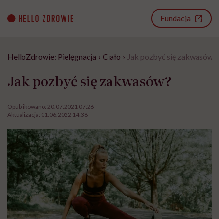
Go
to
Fundacja
content
HelloZdrowie: Pielęgnacja
›
Ciało
›
Jak pozbyć się zakwasów?
Jak pozbyć się zakwasów?
Opublikowano:
20.07.2021 07:26
Aktualizacja:
01.06.2022 14:38