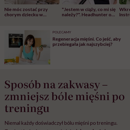
Nie móc zostać przy
"Jestem w ciąży, co mi się
Wkró
chorym dziecku w
należy?". Headhunter o
Inst
szpitalu to tortura.
zmianie pokoleniowej u
atak
"Przeszkadzać w tym
kobiet w ciąży na rynku
wars
może chyba tylko
pracy
eksp
POLECAMY
głupota i brak
Regeneracja mięśni. Co jeść, aby
wyobraźni"
przebiegała jak najszybciej?
Sposób na zakwasy –
zmniejsz bóle mięśni po
treningu
Niemal każdy doświadczył bólu mięśni po treningu.