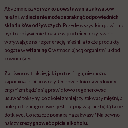
Aby
zmniejszyć ryzyko powstawania zakwasów
mięśni, w diecie nie może zabraknąć odpowiednich
składników odżywczych
. Przede wszystkim powinno
być to pożywienie bogate w
proteiny
pozytywnie
wpływające na regenerację mięśni, a także produkty
bogate w
witaminę C
wzmacniającą organizm i układ
krwionośny.
Zarówno w trakcie, jak i po treningu, nie można
zapominać o piciu wody. Odpowiednio nawodniony
organizm będzie się prawidłowo regenerować i
usuwać toksyny, co z kolei zmniejszy zakwasy mięśni, a
bóle po treningu nawet jeśli się pojawią, nie będą takie
dotkliwe. Co jeszcze pomaga na zakwasy? Na pewno
należy
zrezygnować z picia alkoholu
.