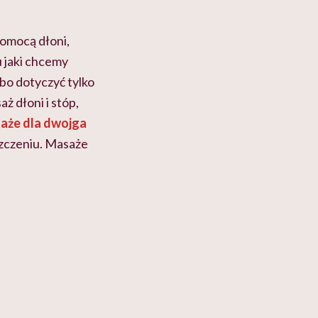
pomocą dłoni,
u jaki chcemy
albo dotyczyć tylko
ż dłoni i stóp,
aże dla dwojga
zczeniu. Masaże