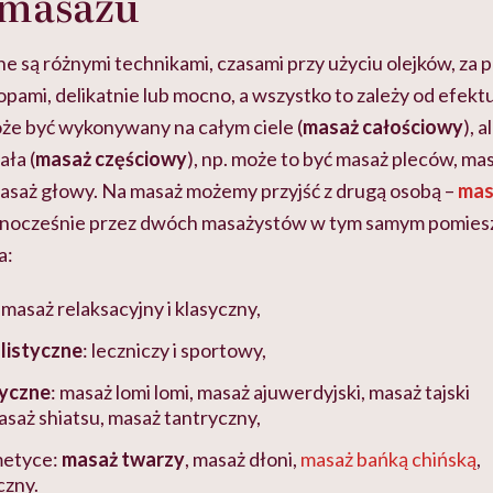
 masażu
są różnymi technikami, czasami przy użyciu olejków, za 
pami, delikatnie lub mocno, a wszystko to zależy od efekt
że być wykonywany na całym ciele (
masaż całościowy
), 
ała (
masaż częściowy
), np. może to być masaż pleców, masa
asaż głowy. Na masaż możemy przyjść z drugą osobą –
mas
nocześnie przez dwóch masażystów w tym samym pomies
a:
: masaż relaksacyjny i klasyczny,
listyczne
: leczniczy i sportowy,
yczne
: masaż lomi lomi, masaż ajuwerdyjski, masaż tajski
asaż shiatsu, masaż tantryczny,
metyce:
masaż twarzy
, masaż dłoni,
masaż bańką chińską
,
czny.