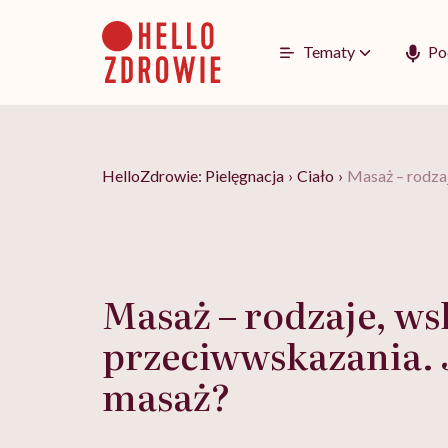
Go
to
content
Tematy
Po
HelloZdrowie: Pielęgnacja
›
Ciało
›
Masaż – rodzaj
Masaż – rodzaje, ws
przeciwwskazania. 
masaż?