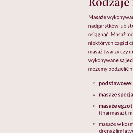
Rodzaje
Masaże wykonywane 
nadgarstków lub sto
osiągnąć. Masaż mo
niektórych części ci
masaż twarzy czy m
wykonywane są jed
możemy podzielić n
podstawowe
masaże specja
masaże egzot
(thai masaż), m
masaże w kos
drenaż limfaty