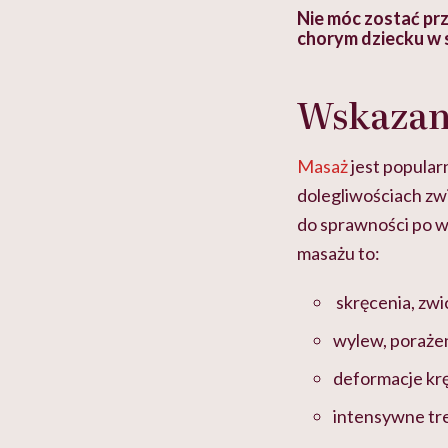
 i miał
Najlepsza dieta wydaje się
Nie móc zostać pr
 lekko
banalna, a może
chorym dziecku w 
ie”
zapobiegać nowotworom
to tortura. "Prze
w tym może chyba 
głupota i brak wyo
Wskazan
Masaż
jest popula
dolegliwościach zw
do sprawności po w
masażu to:
skręcenia, zwi
wylew, porażen
deformacje kr
intensywne tre