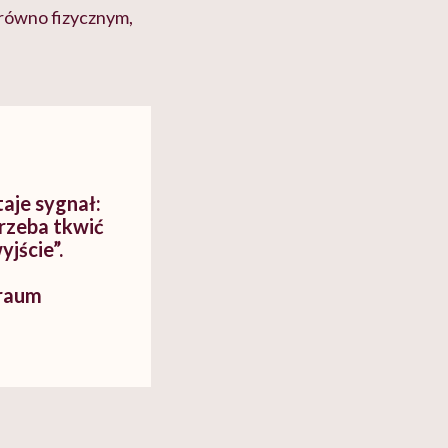
arówno fizycznym,
aje sygnał:
trzeba tkwić
yjście”.
raum