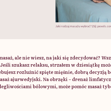
Jaki rodzaj masażu wybrać? Zdj: pexels.c
asaż, ale nie wiesz, na jaki się zdecydować? Ws
Jeśli szukasz relaksu, strzałem w dziesiątkę moż
zebujesz rozluźnić spięte mięśnie, dobrą decyzją 
saż ajurwedyjski. Na obrzęki – drenaż limfatyczn
olegliwościami bólowymi, może pomóc masaż tyb