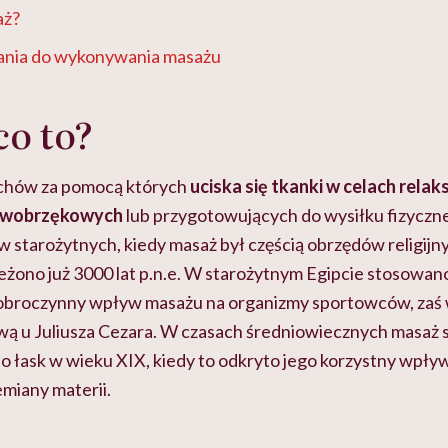
aż?
nia do wykonywania masażu
co to?
uchów za pomocą których
uciska się tkanki w celach relak
ciwobrzękowych
lub przygotowujących do wysiłku fizyczne
 starożytnych, kiedy masaż był częścią obrzędów religijny
eżono już 3000 lat p.n.e. W starożytnym Egipcie stosowano
dobroczynny wpływ masażu na organizmy sportowców, za
wą u Juliusza Cezara. W czasach średniowiecznych masaż st
o łask w wieku XIX, kiedy to odkryto jego korzystny wpływ
miany materii.