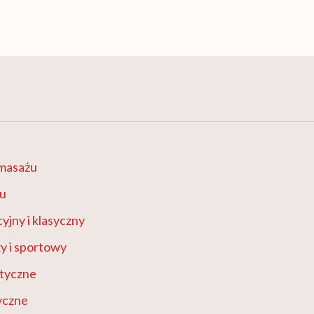
masażu
żu
yjny i klasyczny
y i sportowy
tyczne
yczne