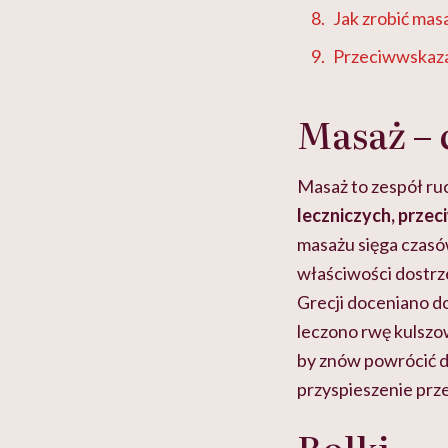
Jak zrobić mas
Przeciwwskaza
Masaż – 
Masaż to zespół r
leczniczych, prze
masażu sięga czasów
właściwości dostrz
Grecji doceniano 
leczono rwę kulszo
by znów powrócić d
przyspieszenie prze
Rolki