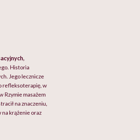
sacyjnych,
go. Historia
ch. Jego lecznicze
 refleksoterapię, w
ś w Rzymie masażem
racił na znaczeniu,
 na krążenie oraz