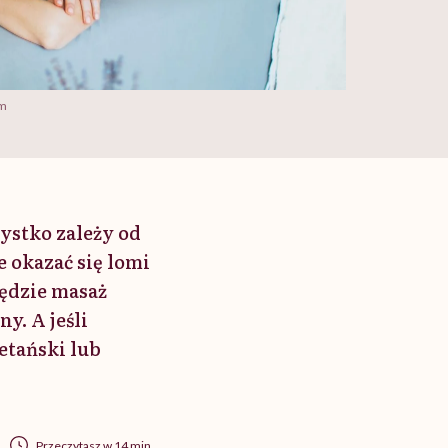
om
zystko zależy od
e okazać się lomi
będzie masaż
y. A jeśli
etański lub
Przeczytasz w 14 min