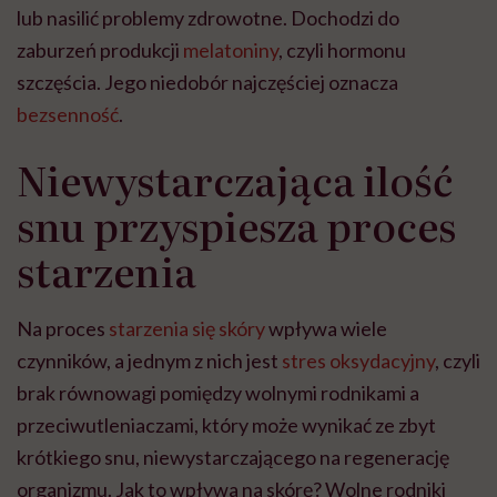
lub nasilić problemy zdrowotne. Dochodzi do
zaburzeń produkcji
melatoniny
, czyli hormonu
szczęścia. Jego niedobór najczęściej oznacza
bezsenność
.
Niewystarczająca ilość
snu przyspiesza proces
starzenia
Na proces
starzenia się skóry
wpływa wiele
czynników, a jednym z nich jest
stres oksydacyjny
, czyli
brak równowagi pomiędzy wolnymi rodnikami a
przeciwutleniaczami, który może wynikać ze zbyt
krótkiego snu, niewystarczającego na regenerację
organizmu. Jak to wpływa na skórę? Wolne rodniki