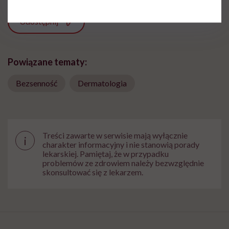
Udostępnij
Powiązane tematy:
Bezsenność
Dermatologia
Treści zawarte w serwisie mają wyłącznie
i
charakter informacyjny i nie stanowią porady
lekarskiej. Pamiętaj, że w przypadku
problemów ze zdrowiem należy bezwzględnie
skonsultować się z lekarzem.