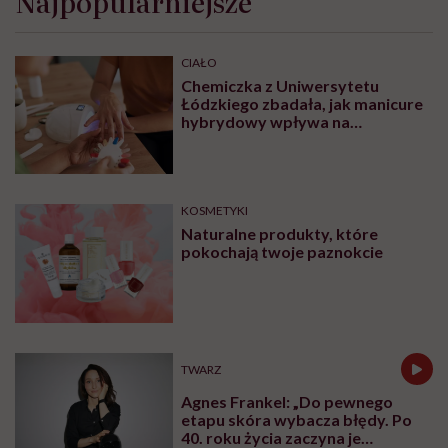
Najpopularniejsze
CIAŁO
Chemiczka z Uniwersytetu
Łódzkiego zbadała, jak manicure
hybrydowy wpływa na
paznokcie. „Pod tą piękną
warstwą zachodzą procesy
chemiczne”
KOSMETYKI
Naturalne produkty, które
pokochają twoje paznokcie
TWARZ
Agnes Frankel: „Do pewnego
etapu skóra wybacza błędy. Po
40. roku życia zaczyna je