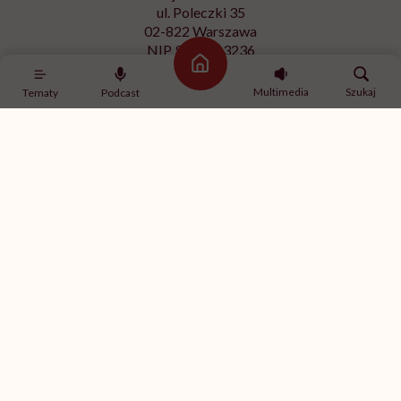
ul. Poleczki 35
02-822 Warszawa
NIP 9512613236
Strona główna
Kontakt z redakcją
Multimedia
Szukaj
Tematy
Podcast
redakcja@hellozdrowie.pl
Dołącz do naszej społeczności
Właścicielem serwisu
HelloZdrowie
jest Fundacja należąca
do
USP Zdrowie sp. z o.o.
, które jest częścią
USP Group
.
Treści zawarte w serwisie HelloZdrowie mają charakter
informacyjno-edukacyjny. Jeśli potrzebujesz porady
odnośnie swojego stanu zdrowia, skonsultuj się z lekarzem
lub farmaceutą.
© 2012-2026 | HelloZdrowie
Realizacja:
GeekRoom.pl