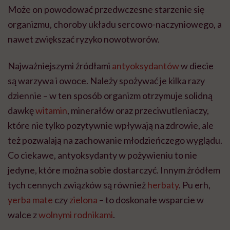
Może on powodować przedwczesne starzenie się
organizmu, choroby układu sercowo-naczyniowego, a
nawet zwiększać ryzyko nowotworów.
Najważniejszymi źródłami
antyoksydantów
w diecie
są warzywa i owoce. Należy spożywać je kilka razy
dziennie – w ten sposób organizm otrzymuje solidną
dawkę
witamin
, minerałów oraz przeciwutleniaczy,
które nie tylko pozytywnie wpływają na zdrowie, ale
też pozwalają na zachowanie młodzieńczego wyglądu.
Co ciekawe, antyoksydanty w pożywieniu to nie
jedyne, które można sobie dostarczyć. Innym źródłem
tych cennych związków są również
herbaty
. Pu erh,
yerba mate
czy
zielona
– to doskonałe wsparcie w
walce z
wolnymi rodnikami
.