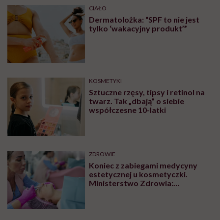
CIAŁO
Dermatolożka: “SPF to nie jest
tylko ‘wakacyjny produkt’”
KOSMETYKI
Sztuczne rzęsy, tipsy i retinol na
twarz. Tak „dbają” o siebie
współczesne 10-latki
ZDROWIE
Koniec z zabiegami medycyny
estetycznej u kosmetyczki.
Ministerstwo Zdrowia:
„Uprawnienia takie posiadają
wyłącznie lekarze”