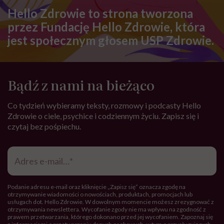
Hello Zdrowie to strona tworzona
przez Fundację Hello Zdrowie, która
jest społecznym głosem USP Zdrowie.
Bądź z nami na bieżąco
Co tydzień wybieramy teksty, rozmowy i podcasty Hello
Zdrowie o ciele, psychice i codziennym życiu. Zapisz się i
czytaj bez pośpiechu.
Adres
e-
mail
*
Podanie adresu e-mail oraz kliknięcie „Zapisz się” oznacza zgodę na
otrzymywanie wiadomości o nowościach, produktach, promocjach lub
usługach dot. Hello Zdrowie. W dowolnym momencie możesz zrezygnować z
otrzymywania newslettera. Wycofanie zgody nie ma wpływu na zgodność z
prawem przetwarzania, którego dokonano przed jej wycofaniem. Zapoznaj się