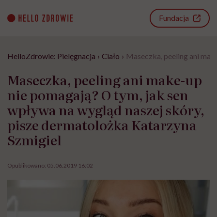
Go
to
Fundacja
content
HelloZdrowie: Pielęgnacja
›
Ciało
›
Maseczka, peeling ani make
Maseczka, peeling ani make-up
nie pomagają? O tym, jak sen
wpływa na wygląd naszej skóry,
pisze dermatolożka Katarzyna
Szmigiel
Opublikowano:
05.06.2019 16:02