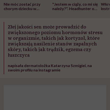
Nie móc zostać przy
"Jestem w ciąży, co mi się
Wkró
chorym dziecku w
należy?". Headhunter o
Inst
szpitalu to tortura.
zmianie pokoleniowej u
atak
"Przeszkadzać w tym
kobiet w ciąży na rynku
wars
może chyba tylko
pracy
eksp
Złej jakości sen może prowadzić do
głupota i brak
wyobraźni"
zwiększonego poziomu hormonów stresu
w organizmie, takich jak kortyzol, które
zwiększają nasilenie stanów zapalnych
skóry, takich jak trądzik, egzema czy
łuszczyca
napisała dermatolożka Katarzyna Szmigiel, na
swoim profilu na Instagramie