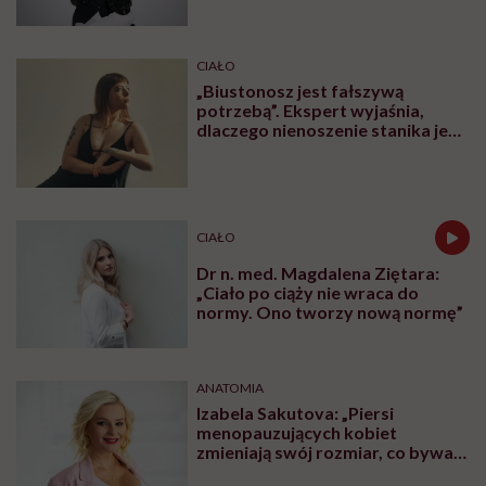
zapamiętywać”
CIAŁO
„Biustonosz jest fałszywą
potrzebą”. Ekspert wyjaśnia,
dlaczego nienoszenie stanika jest
zdrowsze dla piersi
CIAŁO
Dr n. med. Magdalena Ziętara:
„Ciało po ciąży nie wraca do
normy. Ono tworzy nową normę”
ANATOMIA
Izabela Sakutova: „Piersi
menopauzujących kobiet
zmieniają swój rozmiar, co bywa
dla wielu pań zaskoczeniem”