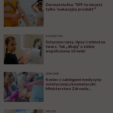
Dermatolożka: “SPF to nie jest
tylko ‘wakacyjny produkt’”
KOSMETYKI
Sztuczne rzęsy, tipsy i retinol na
twarz. Tak „dbają” o siebie
współczesne 10-latki
ZDROWIE
Koniec z zabiegami medycyny
estetycznej u kosmetyczki.
Ministerstwo Zdrowia:
„Uprawnienia takie posiadają
wyłącznie lekarze”
WŁOSY