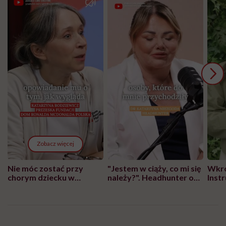
Zobacz więcej
Nie móc zostać przy
"Jestem w ciąży, co mi się
Wkró
chorym dziecku w
należy?". Headhunter o
Inst
szpitalu to tortura.
zmianie pokoleniowej u
atak
"Przeszkadzać w tym
kobiet w ciąży na rynku
wars
może chyba tylko
pracy
eksp
głupota i brak
wyobraźni"