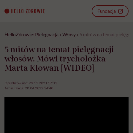
Go
to
Fundacja
content
HelloZdrowie: Pielęgnacja
›
Włosy
›
5 mitów na temat pielęgn
5 mitów na temat pielęgnacji
włosów. Mówi trycholożka
Marta Klowan [WIDEO]
Opublikowano:
29.11.2021 17:31
Aktualizacja:
28.04.2022 14:40