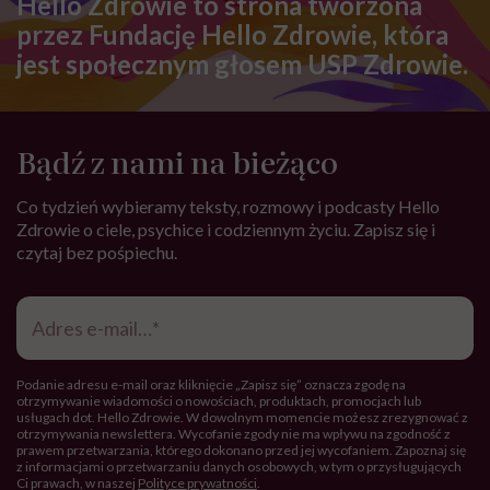
Hello Zdrowie to strona tworzona
przez Fundację Hello Zdrowie, która
jest społecznym głosem USP Zdrowie.
Bądź z nami na bieżąco
Co tydzień wybieramy teksty, rozmowy i podcasty Hello
Zdrowie o ciele, psychice i codziennym życiu. Zapisz się i
czytaj bez pośpiechu.
Adres
e-
mail
*
Podanie adresu e-mail oraz kliknięcie „Zapisz się” oznacza zgodę na
otrzymywanie wiadomości o nowościach, produktach, promocjach lub
usługach dot. Hello Zdrowie. W dowolnym momencie możesz zrezygnować z
otrzymywania newslettera. Wycofanie zgody nie ma wpływu na zgodność z
prawem przetwarzania, którego dokonano przed jej wycofaniem. Zapoznaj się
z informacjami o przetwarzaniu danych osobowych, w tym o przysługujących
Ci prawach, w naszej
Polityce prywatności
.