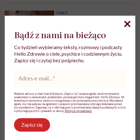
CIAŁO
Chemiczka z Uniwersytetu
Łódzkiego zbadała, jak manicure
hybrydowy wpływa na
Bądź z nami na bieżąco
paznokcie. „Pod tą piękną
warstwą zachodzą procesy
Co tydzień wybieramy teksty, rozmowy i podcasty
chemiczne”
Hello Zdrowie o ciele, psychice i codziennym życiu.
KOSMETYKI
Zapisz się i czytaj bez pośpiechu.
Naturalne produkty, które
Adres
pokochają twoje paznokcie
e-
mail
*
Podanie adresu e-mail oraz kliknięcie „Zapisz się” oznacza zgodę na otrzymywanie
wiadomości o nowościach, produktach, promocjach lub usługach dot. Hello Zdrowie. W
dowolnym momencie możesz zrezygnować z otrzymywania newslettera. Wycofanie
zgody nie ma wpływu na zgodność z prawem przetwarzania, którego dokonano przed
jej wycofaniem. Zapoznaj się z informacjami o przetwarzaniu danych osobowych, w tym
TWARZ
o przysługujących Ci prawach, w naszej
Polityce prywatności
.
Agnes Frankel: „Do pewnego
etapu skóra wybacza błędy. Po
Zapisz się
40. roku życia zaczyna je
zapamiętywać”