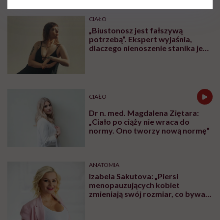
CIAŁO
„Biustonosz jest fałszywą
potrzebą”. Ekspert wyjaśnia,
dlaczego nienoszenie stanika jest
zdrowsze dla piersi
CIAŁO
Dr n. med. Magdalena Ziętara:
„Ciało po ciąży nie wraca do
normy. Ono tworzy nową normę”
ANATOMIA
Izabela Sakutova: „Piersi
menopauzujących kobiet
zmieniają swój rozmiar, co bywa
dla wielu pań zaskoczeniem”