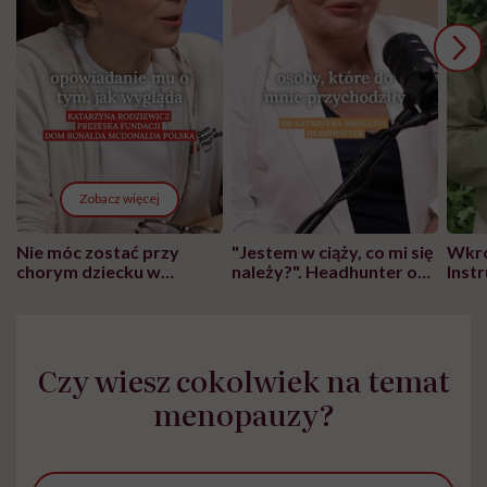
Zobacz więcej
Nie móc zostać przy
"Jestem w ciąży, co mi się
Wkró
chorym dziecku w
należy?". Headhunter o
Inst
szpitalu to tortura.
zmianie pokoleniowej u
atak
"Przeszkadzać w tym
kobiet w ciąży na rynku
wars
może chyba tylko
pracy
eksp
głupota i brak
Czy wiesz cokolwiek na temat
wyobraźni"
menopauzy?