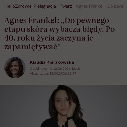
HelloZdrowie: Pielęgnacja
›
Twarz
›
Agnes Frankel: „Do pewneg
Agnes Frankel: „Do pewnego
etapu skóra wybacza błędy. Po
40. roku życia zaczyna je
zapamiętywać”
Klaudia Kierzkowska
Opublikowano:
12.06.2026 12:18
Aktualizacja:
12.06.2026 12:57