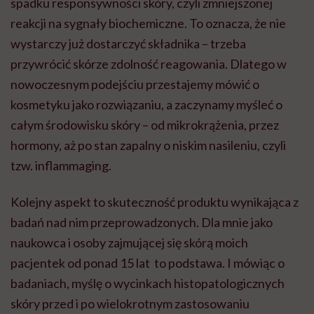
spadku responsywności skóry, czyli zmniejszonej
reakcji na sygnały biochemiczne. To oznacza, że nie
wystarczy już dostarczyć składnika – trzeba
przywrócić skórze zdolność reagowania. Dlatego w
nowoczesnym podejściu przestajemy mówić o
kosmetyku jako rozwiązaniu, a zaczynamy myśleć o
całym środowisku skóry – od mikrokrążenia, przez
hormony, aż po stan zapalny o niskim nasileniu, czyli
tzw. inflammaging.
Kolejny aspekt to skuteczność produktu wynikająca z
badań nad nim przeprowadzonych. Dla mnie jako
naukowca i osoby zajmującej się skórą moich
pacjentek od ponad 15 lat to podstawa. I mówiąc o
badaniach, myślę o wycinkach histopatologicznych
skóry przed i po wielokrotnym zastosowaniu