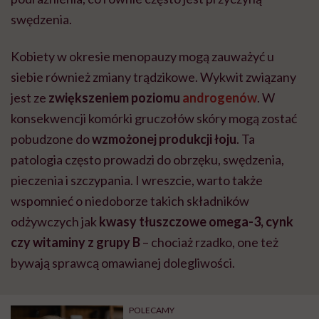
swędzenia.
Kobiety w okresie menopauzy mogą zauważyć u
siebie również zmiany trądzikowe. Wykwit związany
jest ze
zwiększeniem poziomu
androgenów
. W
konsekwencji komórki gruczołów skóry mogą zostać
pobudzone do
wzmożonej produkcji łoju
. Ta
patologia często prowadzi do obrzęku, swędzenia,
pieczenia i szczypania. I wreszcie, warto także
wspomnieć o niedoborze takich składników
odżywczych jak
kwasy tłuszczowe omega-3, cynk
czy witaminy z grupy B
– chociaż rzadko, one też
bywają sprawcą omawianej dolegliwości.
POLECAMY