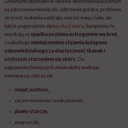
Głównymi objawami w okresie okołomenopauzalnym
są zaburzenia miesiączki, uderzenia gorąca, problemy
ze snem, wahania nastroju, wzrost masy ciała, ale
także pogorszenie się
kondycji skóry
. Symptomy te
wynikają ze
spadku poziomu estrogenów we krwi
,
co skutkuje
zmniejszeniem stężenia kolagenu
odpowiedzialnego za elastyczność tkanek
i
szybszym starzeniem się skóry
. Do
najpowszechniejszych zmian skóry podczas
menopauzy zalicza się:
świąd, suchość,
zaczerwienienie i podrażnienie,
plamy starcze
,
zmarszczki,