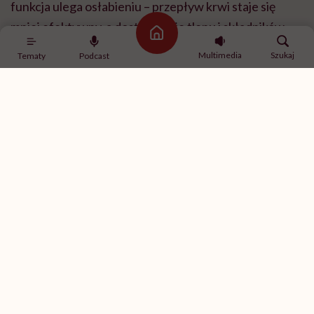
funkcja ulega osłabieniu – przepływ krwi staje się
mniej efektywny, a dostarczanie tlenu i składników
Strona główna
odżywczych spada. Skóra zaczyna wyglądać na
Multimedia
Szukaj
Tematy
Podcast
bardziej zmęczoną, mniej promienną. Zaburzenie
mikrokrążenia jest jednym z najwcześniejszych, a
jednocześnie najbardziej niedocenianych elementów
procesu starzenia.
Zastanawiam się, czy wolniejsza regeneracja skóry
to główny powód utraty blasku i jędrności?
To jeden z kluczowych elementów, ale nie jedyny.
Regeneracja skóry po 40. roku życia ulega wyraźnemu
spowolnieniu, co oznacza, że uszkodzenia kumulują się
szybciej, niż organizm jest w stanie je naprawić. Cykl
odnowy komórkowej wydłuża się, a jakość nowych