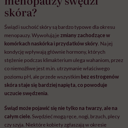
menopauzy swędzi
skóra?
Świąd i suchość skóry są bardzo typowe dla okresu
menopauzy. Wywołują je
zmiany zachodzące w
komórkach naskórka i przydatków skóry
. Na jej
kondycję wpływają głównie hormony, których
stężenie podczas klimakterium ulega wahaniom, przez
co niemożliwe jest m.in. utrzymanie właściwego
poziomu pH, ale przede wszystkim
bez estrogenów
skóra staje się bardziej napięta, co powoduje
uczucie swędzenia
.
Świąd może pojawić się nie tylko na twarzy, ale na
całym ciele.
Swędzieć mogą ręce, nogi, brzuch, plecy
czy szyja. Niektóre kobiety zgłaszają w okresie