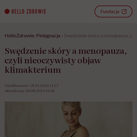
Go
to
Fundacja
content
HelloZdrowie: Pielęgnacja
›
Swędzenie skóry a menopauza, czy
Swędzenie skóry a menopauza,
czyli nieoczywisty objaw
klimakterium
Opublikowano:
18.01.2024 11:57
Aktualizacja:
06.08.2024 10:42