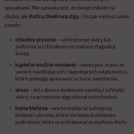
sposobami. Nie sprawią one, że świąd zniknie na
dłużej, ale
dadzą chwilową ulgę
. Oto jak możesz sobie
pomóc:
chłodny prysznic
– schłodzenie skóry lub
zwilżenie jej chłodnym ręcznikiem złagodzą
świąd,
kąpiel w wodzie owsianej
– owies jest znany ze
swoich nawilżających i łagodzących właściwości,
które pomogą opanować uczucie swędzenia,
aloes
– żel z aloesu doskonale nawilży i schłodzi
skórę, co przyniesie ulgę niemal natychmiast,
luźna bielizna
– warto wybierać luźniejszą
bieliznę i ubrania, które nie będą dodatkowo
podrażniać skóry oraz blokować przepływu limfy.