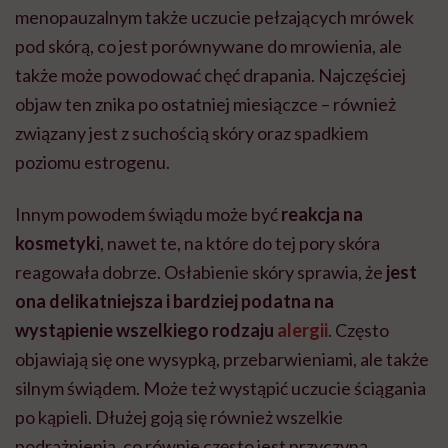
menopauzalnym także uczucie pełzających mrówek
pod skórą, co jest porównywane do mrowienia, ale
także może powodować chęć drapania. Najczęściej
objaw ten znika po ostatniej miesiączce – również
związany jest z suchością skóry oraz spadkiem
poziomu estrogenu.
Innym powodem świądu może być
reakcja na
kosmetyki
, nawet te, na które do tej pory skóra
reagowała dobrze. Osłabienie skóry sprawia, że
jest
ona delikatniejsza i bardziej podatna na
wystąpienie wszelkiego rodzaju
alergii
. Często
objawiają się one wysypką, przebarwieniami, ale także
silnym świądem. Może też wystąpić uczucie ściągania
po kąpieli. Dłużej goją się również wszelkie
podrażnienia, co równie często jest przyczyną