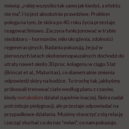
mówią: „robię wszystko tak samo jak kiedyś, a efektu
nie ma”. I to jest absolutnie prawdziwe. Problem
polega na tym, że skóra po 40. roku życia przestaje
reagować liniowo. Zaczyna funkcjonować w trybie
niedoboru – hormonów, mikrokrążenia, zdolności
regeneracyjnych. Badania pokazują, że już w
pierwszych latach okołomenopauzalnych dochodzi do
utraty nawet około 30 proc. kolagenu w ciągu 5 lat
(Brincat et al., Maturitas), co diametralnie zmienia
odpowiedź skóry na bodźce. To trochę tak, jakbyśmy
próbowali trenować ciało według planu z czasów,
kiedy
metabolizm
działał zupełnie inaczej. Skóra nadal
potrzebuje pielęgnacji, ale przestaje odpowiadać na
przypadkowe działania. Musimy stworzyć z nią relację
i zacząć słuchać co do nas “mówi”, co nam pokazuje.