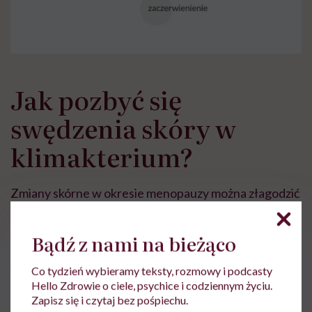
Jak pozbyć się
swędzenia skóry w
klimakterium?
Zmiany skórne w okresie menopauzy można złagodzić
kosmetykami dla cery dojrzałej
. W tym celu należy
wybierać kremy i sera, które mają za zadanie
Bądź z nami na bieżąco
przywrócić odpowiednie nawilżenie i jędrność tkanek.
Co tydzień wybieramy teksty, rozmowy i podcasty
Ważne jest też, by sięgać po produkty do pielęgnacji
Hello Zdrowie o ciele, psychice i codziennym życiu.
przywracające skórze
prawidłowe pH
.
Zapisz się i czytaj bez pośpiechu.