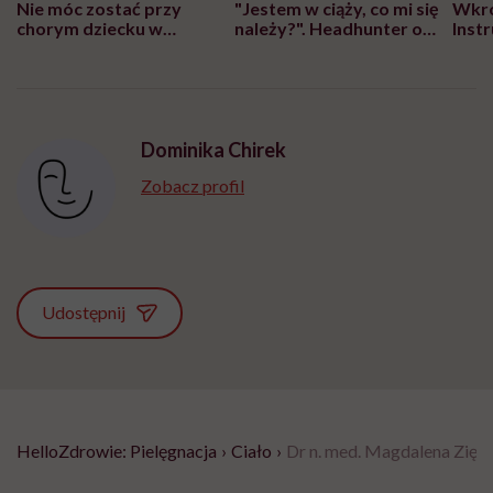
Nie móc zostać przy
"Jestem w ciąży, co mi się
Wkró
chorym dziecku w
należy?". Headhunter o
Inst
szpitalu to tortura.
zmianie pokoleniowej u
atak
"Przeszkadzać w tym
kobiet w ciąży na rynku
wars
może chyba tylko
pracy
eksp
głupota i brak
wyobraźni"
Dominika Chirek
Zobacz profil
Udostępnij
HelloZdrowie: Pielęgnacja
›
Ciało
›
Dr n. med. Magdalena Zięta