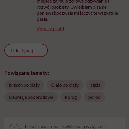
miejsce zajmuje zdrowe odżywianie i
rozwój osobisty. Uwielbiam pisanie,
ponieważ pozwala mi łączyć te wszystkie
pasje.
Zobacz profil
Udostępnij
Powiązane tematy:
brzuch po ciąży
Ciało po ciąży
ciąża
Depresja poporodowa
Połóg
poród
Treści zawarte w serwisie mają wyłącznie