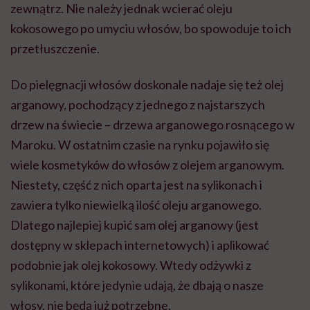
zewnątrz. Nie należy jednak wcierać oleju
kokosowego po umyciu włosów, bo spowoduje to ich
przetłuszczenie.
Do pielęgnacji włosów doskonale nadaje się też olej
arganowy, pochodzący z jednego z najstarszych
drzew na świecie – drzewa arganowego rosnącego w
Maroku. W ostatnim czasie na rynku pojawiło się
wiele kosmetyków do włosów z olejem arganowym.
Niestety, część z nich oparta jest na sylikonach i
zawiera tylko niewielką ilość oleju arganowego.
Dlatego najlepiej kupić sam olej arganowy (jest
dostępny w sklepach internetowych) i aplikować
podobnie jak olej kokosowy. Wtedy odżywki z
sylikonami, które jedynie udają, że dbają o nasze
włosy, nie będą już potrzebne.