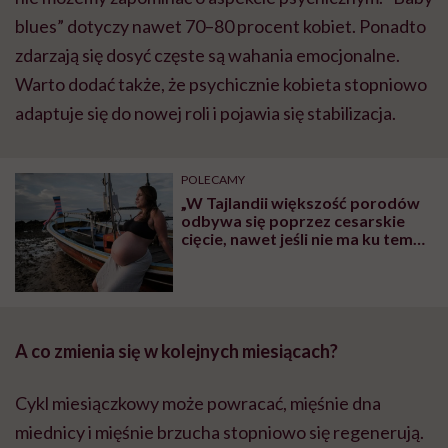
blues” dotyczy nawet 70–80 procent kobiet. Ponadto
zdarzają się dosyć częste są wahania emocjonalne.
Warto dodać także, że psychicznie kobieta stopniowo
adaptuje się do nowej roli i pojawia się stabilizacja.
POLECAMY
„W Tajlandii większość porodów
odbywa się poprzez cesarskie
cięcie, nawet jeśli nie ma ku temu
wskazań. Ja nie chciałam tak
urodzić”
A co zmienia się w kolejnych miesiącach?
Cykl miesiączkowy może powracać, mięśnie dna
miednicy i mięśnie brzucha stopniowo się regenerują.