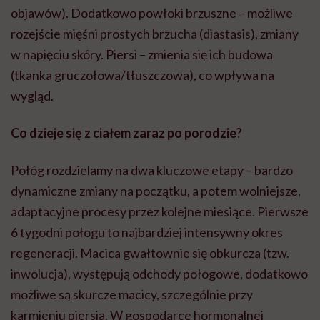
objawów). Dodatkowo powłoki brzuszne – możliwe
rozejście mięśni prostych brzucha (diastasis), zmiany
w napięciu skóry. Piersi – zmienia się ich budowa
(tkanka gruczołowa/tłuszczowa), co wpływa na
wygląd.
Co dzieje się z ciałem zaraz po porodzie?
Połóg rozdzielamy na dwa kluczowe etapy – bardzo
dynamiczne zmiany na początku, a potem wolniejsze,
adaptacyjne procesy przez kolejne miesiące. Pierwsze
6 tygodni połogu to najbardziej intensywny okres
regeneracji. Macica gwałtownie się obkurcza (tzw.
inwolucja), występują odchody połogowe, dodatkowo
możliwe są skurcze macicy, szczególnie przy
karmieniu piersią. W gospodarce hormonalnej