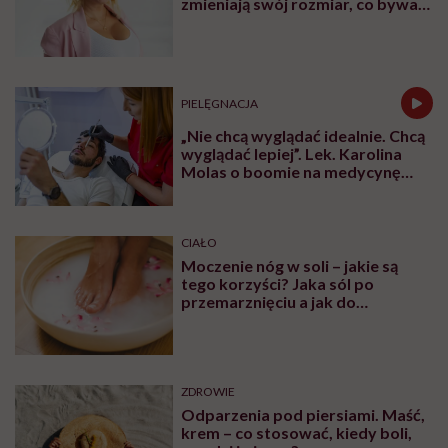
zmieniają swój rozmiar, co bywa
dla wielu pań zaskoczeniem”
PIELĘGNACJA
„Nie chcą wyglądać idealnie. Chcą
wyglądać lepiej”. Lek. Karolina
Molas o boomie na medycynę
estetyczną dla mężczyzn
CIAŁO
Moczenie nóg w soli – jakie są
tego korzyści? Jaka sól po
przemarznięciu a jak do
oczyszczania?
ZDROWIE
Odparzenia pod piersiami. Maść,
krem – co stosować, kiedy boli,