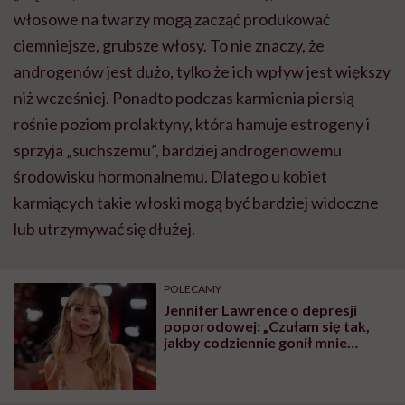
włosowe na twarzy mogą zacząć produkować
ciemniejsze, grubsze włosy. To nie znaczy, że
androgenów jest dużo, tylko że ich wpływ jest większy
niż wcześniej. Ponadto podczas karmienia piersią
rośnie poziom prolaktyny, która hamuje estrogeny i
sprzyja „suchszemu”, bardziej androgenowemu
środowisku hormonalnemu. Dlatego u kobiet
karmiących takie włoski mogą być bardziej widoczne
lub utrzymywać się dłużej.
POLECAMY
Jennifer Lawrence o depresji
poporodowej: „Czułam się tak,
jakby codziennie gonił mnie
tygrys”