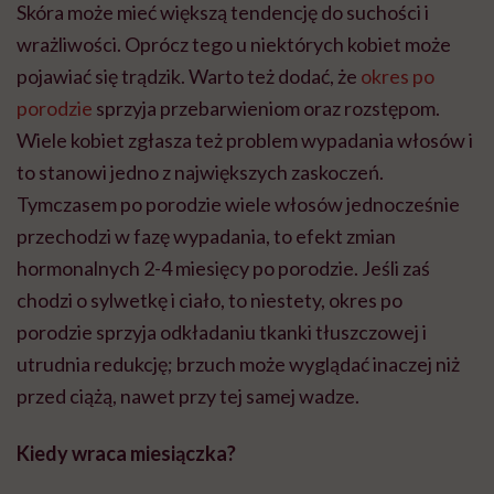
Skóra może mieć większą tendencję do suchości i
wrażliwości. Oprócz tego u niektórych kobiet może
pojawiać się trądzik. Warto też dodać, że
okres po
porodzie
sprzyja przebarwieniom oraz rozstępom.
Wiele kobiet zgłasza też problem wypadania włosów i
to stanowi jedno z największych zaskoczeń.
Tymczasem po porodzie wiele włosów jednocześnie
przechodzi w fazę wypadania, to efekt zmian
hormonalnych 2-4 miesięcy po porodzie. Jeśli zaś
chodzi o sylwetkę i ciało, to niestety, okres po
porodzie sprzyja odkładaniu tkanki tłuszczowej i
utrudnia redukcję; brzuch może wyglądać inaczej niż
przed ciążą, nawet przy tej samej wadze.
Kiedy wraca miesiączka?