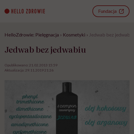
Go
to
Fundacja
content
HelloZdrowie: Pielęgnacja
›
Kosmetyki
›
Jedwab bez jedwabiu
Jedwab bez jedwabiu
Opublikowano:
21.02.2013 15:59
Aktualizacja:
29.11.2019 21:26