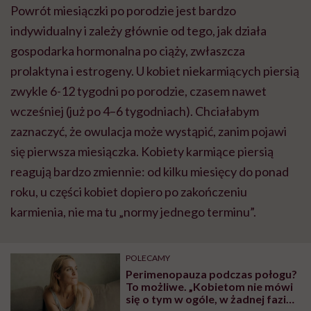
Powrót miesiączki po porodzie jest bardzo
indywidualny i zależy głównie od tego, jak działa
gospodarka hormonalna po ciąży, zwłaszcza
prolaktyna i estrogeny. U kobiet niekarmiących piersią
zwykle 6-12 tygodni po porodzie, czasem nawet
wcześniej (już po 4–6 tygodniach). Chciałabym
zaznaczyć, że owulacja może wystąpić, zanim pojawi
się pierwsza miesiączka. Kobiety karmiące piersią
reagują bardzo zmiennie: od kilku miesięcy do ponad
roku, u części kobiet dopiero po zakończeniu
karmienia, nie ma tu „normy jednego terminu”.
POLECAMY
Perimenopauza podczas połogu?
To możliwe. „Kobietom nie mówi
się o tym w ogóle, w żadnej fazie