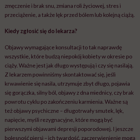
zmęczenie i brak snu, zmiana roli życiowej, stres i
przeciążenie, a także lęk przed bólem lub kolejną ciążą.
Kiedy zgłosić się do lekarza?
Objawy wymagające konsultacji to tak naprawdę
wszystkie, które budzą niepokój kobiety w okresie po
ciąży. Ważne jest jak długo występują i czy się nasilają.
Z lekarzem powinniśmy skontaktować się, jeśli
krwawienie się nasila, utrzymuje zbyt długo, pojawia
się gorączka, silny ból, objawy z dna miednicy, czy brak
powrotu cyklu po zakończeniu karmienia. Ważne są
też objawy psychiczne – długotrwały smutek, lęk,
napięcie, myśli rezygnacyjne, które mogą być
pierwszymi objawami depresji poporodowej. I jeszcze
bolesność piersi – ich twardość, zaczerwienienie mogą