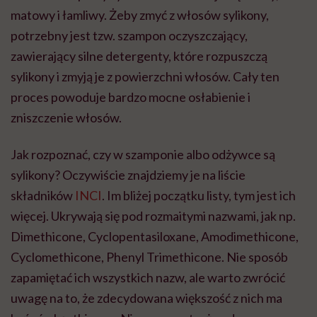
matowy i łamliwy. Żeby zmyć z włosów sylikony,
potrzebny jest tzw. szampon oczyszczający,
zawierający silne detergenty, które rozpuszczą
sylikony i zmyją je z powierzchni włosów. Cały ten
proces powoduje bardzo mocne osłabienie i
zniszczenie włosów.
Jak rozpoznać, czy w szamponie albo odżywce są
sylikony? Oczywiście znajdziemy je na liście
składników
INCI
. Im bliżej początku listy, tym jest ich
więcej. Ukrywają się pod rozmaitymi nazwami, jak np.
Dimethicone, Cyclopentasiloxane, Amodimethicone,
Cyclomethicone, Phenyl Trimethicone. Nie sposób
zapamiętać ich wszystkich nazw, ale warto zwrócić
uwagę na to, że zdecydowana większość z nich ma