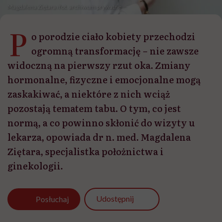
Magdalena Ziętara /fot. archiwum prywatne
P
o porodzie ciało kobiety przechodzi
ogromną transformację – nie zawsze
widoczną na pierwszy rzut oka. Zmiany
hormonalne, fizyczne i emocjonalne mogą
zaskakiwać, a niektóre z nich wciąż
pozostają tematem tabu. O tym, co jest
normą, a co powinno skłonić do wizyty u
lekarza, opowiada dr n. med. Magdalena
Ziętara, specjalistka położnictwa i
ginekologii.
Udostępnij
Posłuchaj