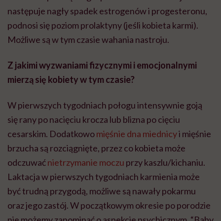
następuje nagły spadek estrogenów i progesteronu,
podnosi się poziom prolaktyny (jeśli kobieta karmi).
Możliwe są w tym czasie wahania nastroju.
Z jakimi wyzwaniami fizycznymi i emocjonalnymi
mierzą się kobiety w tym czasie?
W pierwszych tygodniach połogu intensywnie goją
się rany po nacięciu krocza lub blizna po cięciu
cesarskim. Dodatkowo
mięśnie dna miednicy
i mięśnie
brzucha są rozciągnięte, przez co kobieta może
odczuwać
nietrzymanie moczu
przy kaszlu/kichaniu.
Laktacja w pierwszych tygodniach karmienia może
być trudną przygodą, możliwe są nawały pokarmu
oraz jego zastój. W początkowym okresie po porodzie
nie możemy zapominać o aspekcie psychicznym. “Baby