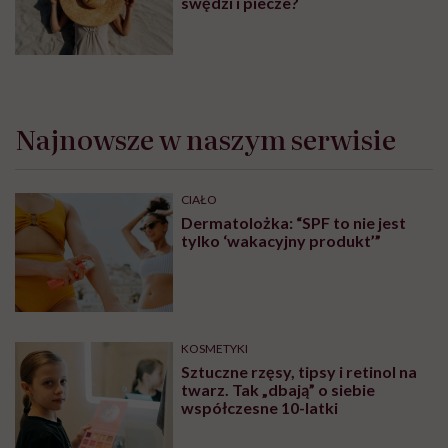
swędzi i piecze?
Najnowsze w naszym serwisie
CIAŁO
Dermatolożka: “SPF to nie jest
tylko ‘wakacyjny produkt’”
KOSMETYKI
Sztuczne rzęsy, tipsy i retinol na
twarz. Tak „dbają” o siebie
współczesne 10-latki