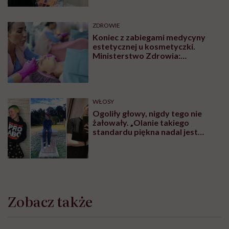
ZDROWIE
Koniec z zabiegami medycyny
estetycznej u kosmetyczki.
Ministerstwo Zdrowia:
„Uprawnienia takie posiadają
wyłącznie lekarze”
WŁOSY
Ogoliły głowy, nigdy tego nie
żałowały. „Olanie takiego
standardu piękna nadal jest
czymś wyzwalającym”
Zobacz także