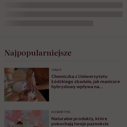
Najpopularniejsze
CIAŁO
Chemiczka z Uniwersytetu
Łódzkiego zbadała, jak manicure
hybrydowy wpływa na
paznokcie. „Pod tą piękną
warstwą zachodzą procesy
chemiczne”
KOSMETYKI
Naturalne produkty, które
pokochają twoje paznokcie