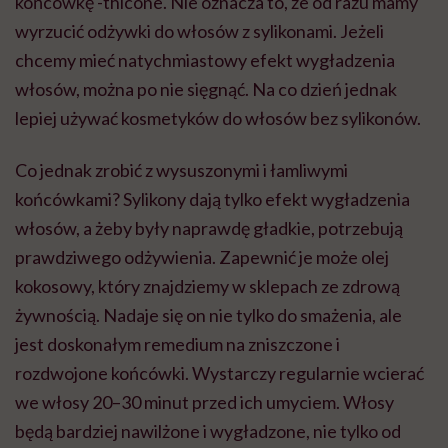
końcówkę -thicone. Nie oznacza to, że od razu mamy
wyrzucić odżywki do włosów z sylikonami. Jeżeli
chcemy mieć natychmiastowy efekt wygładzenia
włosów, można po nie sięgnąć. Na co dzień jednak
lepiej używać kosmetyków do włosów bez sylikonów.
Co jednak zrobić z wysuszonymi i łamliwymi
końcówkami? Sylikony dają tylko efekt wygładzenia
włosów, a żeby były naprawdę gładkie, potrzebują
prawdziwego odżywienia. Zapewnić je może olej
kokosowy, który znajdziemy w sklepach ze zdrową
żywnością. Nadaje się on nie tylko do smażenia, ale
jest doskonałym remedium na zniszczone i
rozdwojone końcówki. Wystarczy regularnie wcierać
we włosy 20–30 minut przed ich umyciem. Włosy
będą bardziej nawilżone i wygładzone, nie tylko od