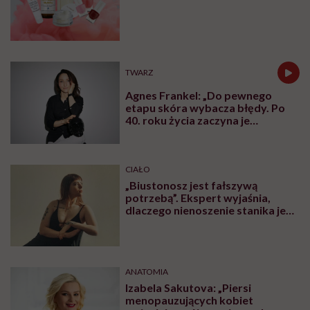
TWARZ
Agnes Frankel: „Do pewnego
etapu skóra wybacza błędy. Po
40. roku życia zaczyna je
zapamiętywać”
CIAŁO
„Biustonosz jest fałszywą
potrzebą”. Ekspert wyjaśnia,
dlaczego nienoszenie stanika jest
zdrowsze dla piersi
ANATOMIA
Izabela Sakutova: „Piersi
menopauzujących kobiet