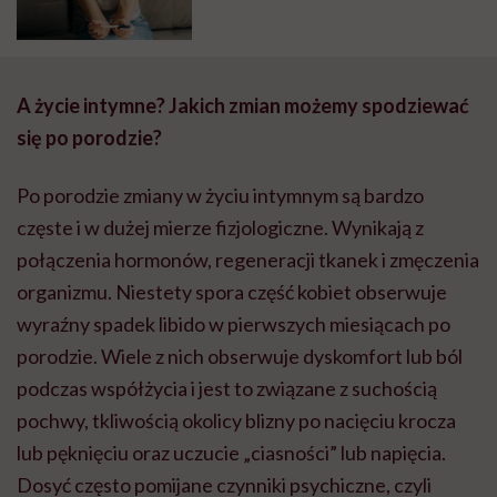
ich życia”
A życie intymne? Jakich zmian możemy spodziewać
się po porodzie?
Po porodzie zmiany w życiu intymnym są bardzo
częste i w dużej mierze fizjologiczne. Wynikają z
połączenia hormonów, regeneracji tkanek i zmęczenia
organizmu. Niestety spora część kobiet obserwuje
wyraźny spadek libido w pierwszych miesiącach po
porodzie. Wiele z nich obserwuje dyskomfort lub ból
podczas współżycia i jest to związane z suchością
pochwy, tkliwością okolicy blizny po nacięciu krocza
lub pęknięciu oraz uczucie „ciasności” lub napięcia.
Dosyć często pomijane czynniki psychiczne, czyli