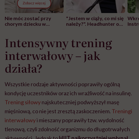
Zobacz więcej
Nie móc zostać przy
"Jestem w ciąży, co mi się
Wkró
chorym dziecku w
należy?". Headhunter o
Inst
szpitalu to tortura.
zmianie pokoleniowej u
atak
"Przeszkadzać w tym
kobiet w ciąży na rynku
wars
Intensywny trening
może chyba tylko
pracy
eksp
głupota i brak
interwałowy – jak
wyobraźni"
działa?
Wszystkie rodzaje aktywności poprawiły ogólną
kondycję uczestników oraz ich wrażliwość na insulinę.
Trening siłowy
najskuteczniej podwyższył masę
mięśniową, co nie jest zresztą zaskoczeniem.
Treningi
interwałowy
i mieszany poprawiły tzw. wydolność
tlenową, czyli zdolność organizmu do długotrwałych
aktywności. Jednak to
HIIT najkorzystniej wpłynął