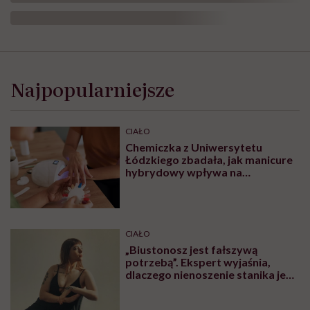
Najpopularniejsze
CIAŁO
Chemiczka z Uniwersytetu
Łódzkiego zbadała, jak manicure
hybrydowy wpływa na
paznokcie. „Pod tą piękną
warstwą zachodzą procesy
chemiczne”
CIAŁO
„Biustonosz jest fałszywą
potrzebą”. Ekspert wyjaśnia,
dlaczego nienoszenie stanika jest
zdrowsze dla piersi