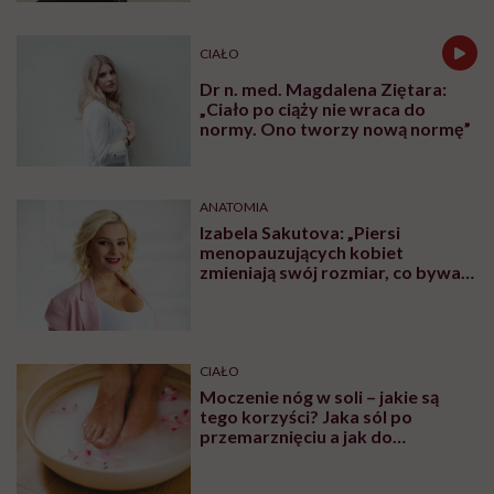
CIAŁO
Dr n. med. Magdalena Ziętara:
„Ciało po ciąży nie wraca do
normy. Ono tworzy nową normę”
ANATOMIA
Izabela Sakutova: „Piersi
menopauzujących kobiet
zmieniają swój rozmiar, co bywa
dla wielu pań zaskoczeniem”
CIAŁO
Moczenie nóg w soli – jakie są
tego korzyści? Jaka sól po
przemarznięciu a jak do
oczyszczania?