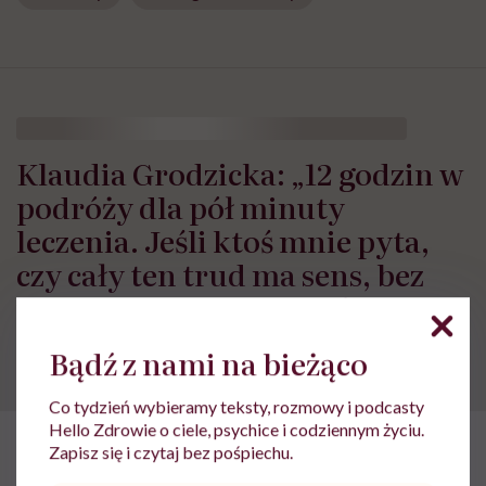
Klaudia Grodzicka: „12 godzin w
podróży dla pół minuty
leczenia. Jeśli ktoś mnie pyta,
czy cały ten trud ma sens, bez
wahania odpowiadam: 'tak’”
Bądź z nami na bieżąco
Co tydzień wybieramy teksty, rozmowy i podcasty
Hello Zdrowie o ciele, psychice i codziennym życiu.
Zapisz się i czytaj bez pośpiechu.