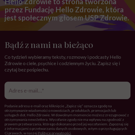
Hello Zdrowie to strona tworzona
przez Fundację Hello Zdrowie, która
jest społecznym głosem USP Zdrowie.
Bądź z nami na bieżąco
Co tydzień wybieramy teksty, rozmowy i podcasty Hello
Zdrowie o ciele, psychice i codziennym życiu. Zapisz się i
czytaj bez pośpiechu.
Adres
e-
mail
*
Podanie adresu e-mail oraz kliknięcie „Zapisz się” oznacza zgodę na
otrzymywanie wiadomości o nowościach, produktach, promocjach lub
usługach dot. Hello Zdrowie. W dowolnym momencie możesz zrezygnować z
otrzymywania newslettera. Wycofanie zgody nie ma wpływu na zgodność z
prawem przetwarzania, którego dokonano przed jej wycofaniem. Zapoznaj się
z informacjami o przetwarzaniu danych osobowych, w tym o przysługujących
Ci prawach, w naszej
Polityce prywatności
.