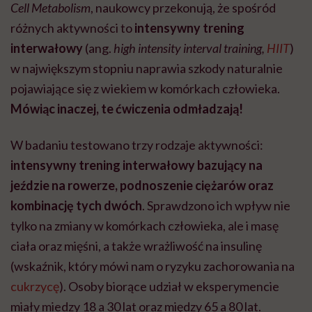
Cell Metabolism
, naukowcy przekonują, że spośród
różnych aktywności to
intensywny trening
interwałowy
(ang.
high intensity interval training,
HIIT
)
w największym stopniu naprawia szkody naturalnie
pojawiające się z wiekiem w komórkach człowieka.
Mówiąc inaczej, te ćwiczenia odmładzają!
W badaniu testowano trzy rodzaje aktywności:
intensywny trening interwałowy bazujący na
jeździe na rowerze, podnoszenie ciężarów oraz
kombinację tych dwóch
. Sprawdzono ich wpływ nie
tylko na zmiany w komórkach człowieka, ale i masę
ciała oraz mięśni, a także wrażliwość na insulinę
(wskaźnik, który mówi nam o ryzyku zachorowania na
cukrzycę
). Osoby biorące udział w eksperymencie
miały miedzy 18 a 30 lat oraz między 65 a 80 lat.