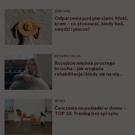
ZDROWIE
Odparzenia pod piersiami. Maść,
krem – co stosować, kiedy boli,
swędzi i piecze?
REHABILITACJA
Rozejście mięśnia prostego
brzucha – jak wygląda
rehabilitacja i kiedy się na nią
udać? Tłumaczy Pani Fizjotrener
SPORT
Ćwiczenia na pośladki w domu –
TOP 10. Trening bez sprzętu