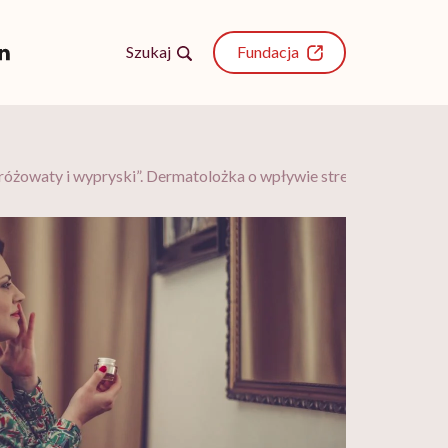
Szukaj
Fundacja
 różowaty i wypryski”. Dermatolożka o wpływie stresu na skórę