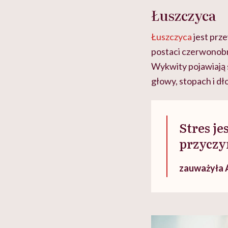
Łuszczyca
Łuszczyca
jest prz
postaci czerwonobr
Wykwity pojawiają s
głowy, stopach i dł
Stres je
przyczyn
zauważyła 