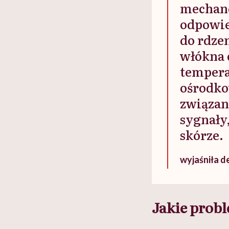
mechano
odpowie
do rdze
włókna 
tempera
ośrodko
związan
sygnały,
skórze.
wyjaśniła 
Jakie probl