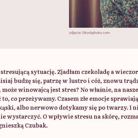
zdjęcie: iStockphoto.com
stresującą sytuację. Zjadłam czekoladę a wiecz
siaj budzę się, patrzę w lustro i cóż, znowu trąd
 może winowajcą jest stres? No właśnie, na nasze
 to, co przeżywamy. Czasem złe emocje sprawiają
ąski, albo nerwowo dotykamy się po twarzy. I ni
ie wystarczyć. O wpływie stresu na skórę, roz
gnieszką Czubak.