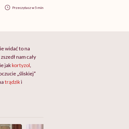
Przeczytasz w 5 min
ie widać to na
y zszedł nam cały
ie jak
kortyzol
,
czucie „śliskiej”
 na
trądzik
i