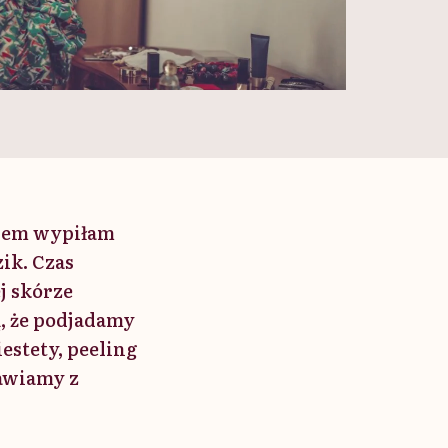
orem wypiłam
zik. Czas
j skórze
, że podjadamy
estety, peeling
mawiamy z