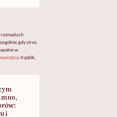
 rozmaitych
zególnie gdy stres
zapalne w
łuszczyca
, trądzik,
ącym
zimno,
torów:
u i