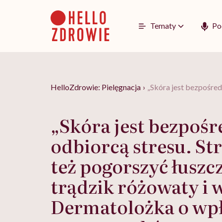
Go
to
content
Tematy
Po
HelloZdrowie: Pielęgnacja
›
„Skóra jest bezpośred
„Skóra jest bezpoś
odbiorcą stresu. St
też pogorszyć łuszc
trądzik różowaty i 
Dermatolożka o wp