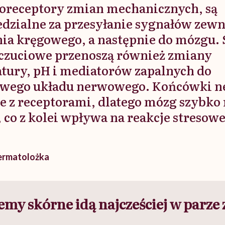
receptory zmian mechanicznych, są
dzialne za przesyłanie sygnałów zew
nia kręgowego, a następnie do mózgu.
czuciowe przenoszą również zmiany
tury, pH i mediatorów zapalnych do
wego układu nerwowego. Końcówki n
e z receptorami, dlatego mózg szybko 
 co z kolei wpływa na reakcje stresow
dermatolożka
emy skórne idą najcześciej w parze 