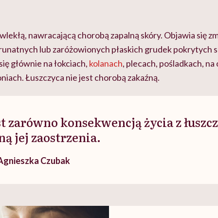
ewlekłą, nawracającą chorobą zapalną skóry. Objawia się z
unatnych lub zaróżowionych płaskich grudek pokrytych sr
ię głównie na łokciach,
kolanach
, plecach, pośladkach, na
oniach. Łuszczyca nie jest chorobą zakaźną.
st zarówno konsekwencją życia z łuszczy
ą jej zaostrzenia.
Agnieszka Czubak