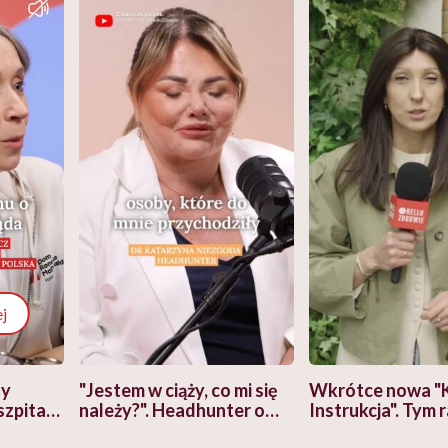
j
zy
"Jestem w ciąży, co mi się
Wkrótce nowa "
szpitalu
należy?". Headhunter o
Instrukcja". Tym 
szkadzać
zmianie pokoleniowej u
atakach paniki. Z