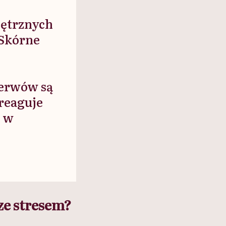
nętrznych
 Skórne
erwów są
reaguje
e w
ze stresem?