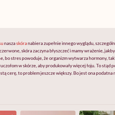
su
nasza
skóra
nabiera zupełnie innego wyglądu, szczególn
ę czerwone, skóra zaczyna błyszczeć i mamy wrażenie, jakb
lne, bo stres powoduje, że organizm wytwarza hormony, tak
ruczołom w skórze, aby produkowały więcej łoju. To stąd po
łustą cerę, to problem jeszcze większy. Bo jest ona podatna