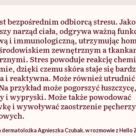
tylko
kobiet w ciąży na rynku
warsztat pacjen
braźni"
pracy
ekspercki
est bezpośrednim odbiorcą stresu. Jako
szy narząd ciała, odgrywa ważną funk
wą i immunologiczną, utrzymując hom
środowiskiem zewnętrznym a tkanka
znymi. Stres powoduje reakcję chem
ie, dzięki czemu skóra staje się bardz
a i reaktywna. Może również utrudnić
 Na przykład może pogorszyć łuszczycę,
y i wypryski. Może także powodować
kę i wywoływać zaostrzenie pęcherz
owych.
a dermatolożka Agnieszka Czubak, w rozmowie z Hello 