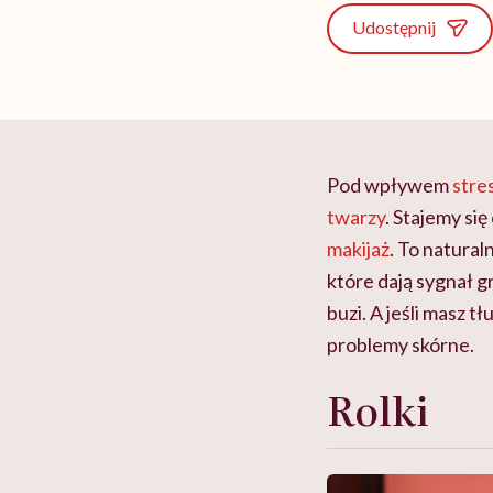
Udostępnij
Pod wpływem
stre
twarzy
. Stajemy si
makijaż
. To natura
które dają sygnał g
buzi. A jeśli masz t
problemy skórne.
Rolki