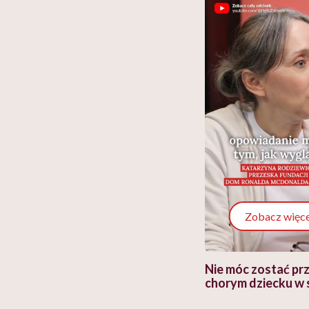
Zobacz więce
 i miał
Najlepsza dieta wydaje się
Nie móc zostać pr
 lekko
banalna, a może
chorym dziecku w 
ie”
zapobiegać nowotworom
to tortura. "Prze