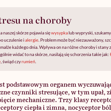
tresu na choroby
a naszej skórze pojawia się
wysypka
lub wypryski, szukamy
po uczulenie i
alergie
. Problem może być niezauważony, szc
malże każdego dnia. Wpływa on na różne choroby i stany 
ólnie widać to na skórze, nasilają się schorzenia takie jak:
e
, świąd czy
rumień
.
est podstawowym organem wyczuwaj
zne czynniki stresujące, w tym upał, 
apięcie mechaniczne. Trzy klasy recep
eptory ciepła i zimna, nocyceptor ból