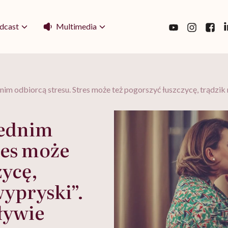
Multimedia
dcast
nim odbiorcą stresu. Stres może też pogorszyć łuszczycę, trądzik
rednim
res może
zycę,
wypryski”.
ływie