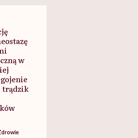
cko-
dlaczego to błędne
swój organizm"
myślenie
cję
eostazę
mi
iczną w
iej
 gojenie
 trądzik
yków
Zdrowie