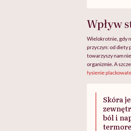
Wpływ s
Wielokrotnie, gdy n
przyczyn: od diety 
towarzyszy nam nie
organizmie. A szczeg
łysienie plackowat
Skóra j
zewnętr
ból i n
termorec