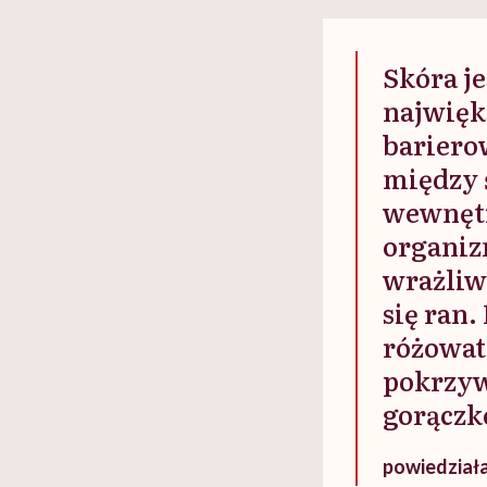
w tym może chyba 
głupota i brak wyo
Skóra j
najwięk
bariero
między 
wewnętr
organizm
wrażliw
się ran.
różowat
pokrzyw
gorączk
powiedział