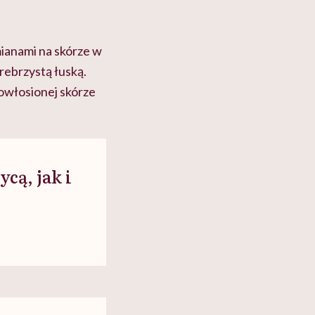
mianami na skórze w
ebrzystą łuską.
 owłosionej skórze
cą, jak i