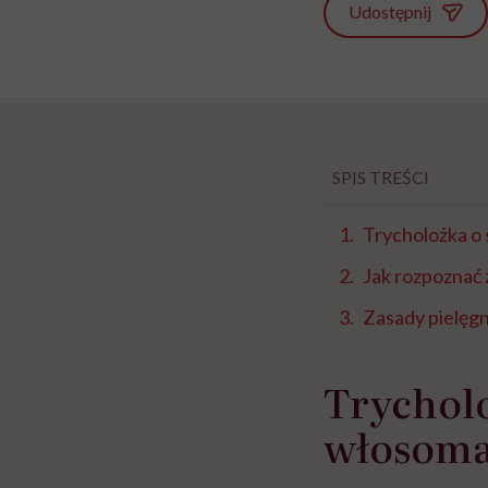
Udostępnij
SPIS TREŚCI
Trycholożka o
Jak rozpoznać
Zasady pielęg
Trychol
włosoma