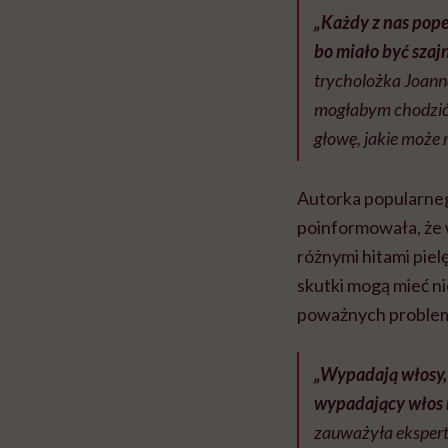
„Każdy z nas popeł
bo miało być szaj
trycholożka Joann
mogłabym chodzić p
głowę, jakie może 
Autorka popularneg
poinformowała, że 
różnymi hitami piel
skutki mogą mieć n
poważnych proble
„Wypadają włosy, 
wypadający włos 
zauważyła ekspertk