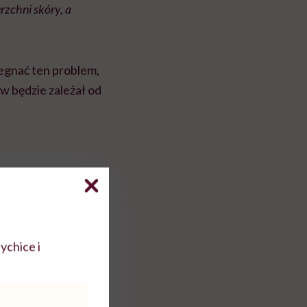
rzchni skóry, a
żegnać ten problem,
ów będzie zależał od
w
łoże infekcyjne. To
ychice i
do niego
jak możemy