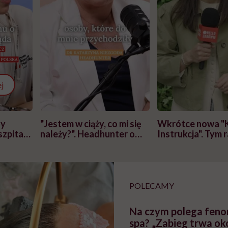
j
zy
"Jestem w ciąży, co mi się
Wkrótce nowa "
szpitalu
należy?". Headhunter o
Instrukcja". Tym 
szkadzać
zmianie pokoleniowej u
atakach paniki. Z
tylko
kobiet w ciąży na rynku
warsztat pacjen
braźni"
pracy
ekspercki
POLECAMY
Na czym polega fen
spa? „Zabieg trwa ok