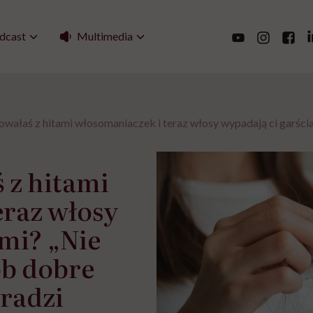
Multimedia
dcast
ałaś z hitami włosomaniaczek i teraz włosy wypadają ci garściami
 z hitami
eraz włosy
mi? „Nie
rób dobre
radzi