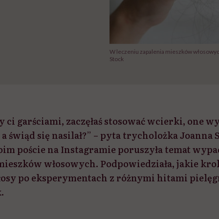
W leczeniu zapalenia mieszków włosowych 
Stock
 ci garściami, zaczęłaś stosować wcierki, one w
, a świąd się nasilał?” – pyta trycholożka Joanna
im poście na Instagramie poruszyła temat wyp
mieszków włosowych. Podpowiedziała, jakie krok
łosy po eksperymentach z różnymi hitami pielę
.