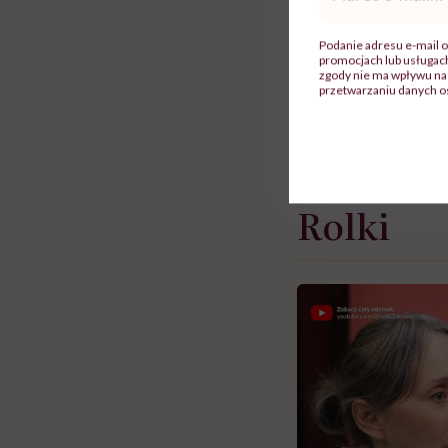
mail
*
„Podrap skórę głow
Podanie adresu e-mail o
promocjach lub usługa
paznokciami. Jeśli 
zgody nie ma wpływu na 
przetwarzaniu danych o
miejscach, gdzie sw
prawdopodobieństwo
jeśli wyczuwasz ta
Rolki