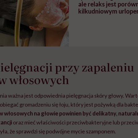
ale relaks jest porów
kilkudniowym urlope
ielęgnacji przy zapaleniu
w włosowych
nia ważna jest odpowiednia pielęgnacja skóry głowy. War
obiegać gromadzeniu się łoju, który jest pożywką dla bakter
ów włosowych
na głowie powinien być delikatny, natura
ancji
oraz mieć właściwości przeciwbakteryjne lub przeci
yła, że sprawdzi się podwójne mycie szamponem.