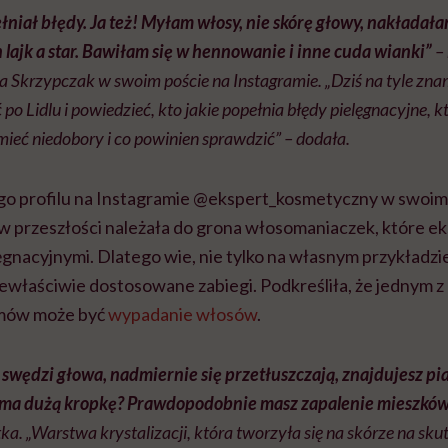
niał błędy. Ja też! Myłam włosy, nie skórę głowy, nakładałam
n lajk a star. Bawiłam się w hennowanie i inne cuda wianki”
– 
a Skrzypczak w swoim poście na Instagramie.
„Dziś na tyle zna
o Lidlu i powiedzieć, kto jakie popełnia błędy pielęgnacyjne, k
mieć niedobory i co powinien sprawdzić”
– dodała.
o profilu na Instagramie @ekspert_kosmetyczny w swoim
w przeszłości należała do grona włosomaniaczek, które 
ęgnacyjnymi. Dlatego wie, nie tylko na własnym przykładzi
iewłaściwie dostosowane zabiegi. Podkreśliła, że jednym 
mów może być
wypadanie włosów
.
swędzi głowa, nadmiernie się przetłuszczają, znajdujesz pia
ma dużą kropkę? Prawdopodobnie masz zapalenie mieszkó
a. „Warstwa krystalizacji, która tworzyła się na skórze na sk