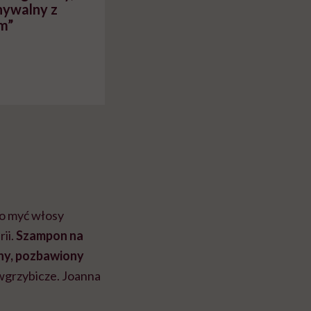
nywalny z
m”
to myć włosy
ii.
Szampon na
lny, pozbawiony
wgrzybicze. Joanna