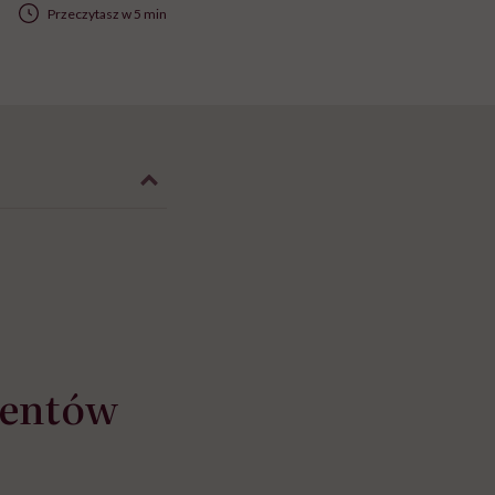
Przeczytasz w 5 min
mentów