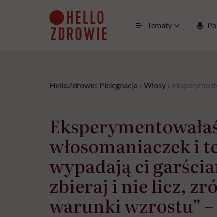
Go
to
content
Tematy
Po
HelloZdrowie: Pielęgnacja
›
Włosy
›
Eksperymentow
Eksperymentowałaś
włosomaniaczek i t
wypadają ci garścia
zbieraj i nie licz, z
warunki wzrostu” – 