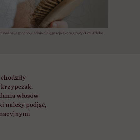
ważna jest odpowiednia pielęgnacja skóry głowy / Fot. Adobe
ychodziły
 Skrzypczak.
adania włosów
i należy podjąć,
gnacyjnymi