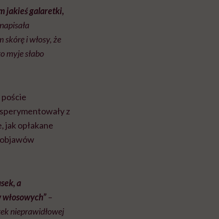
 jakieś galaretki,
napisała
m skórę i włosy, że
to myje słabo
 poście
eksperymentowały z
e, jak opłakane
z objawów
sek, a
w włosowych”
–
utek nieprawidłowej