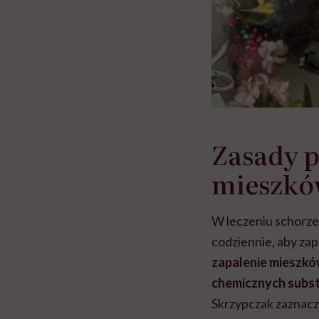
Zasady p
mieszkó
W leczeniu schorze
codziennie, aby zap
zapalenie mieszk
chemicznych subst
Skrzypczak zaznacz