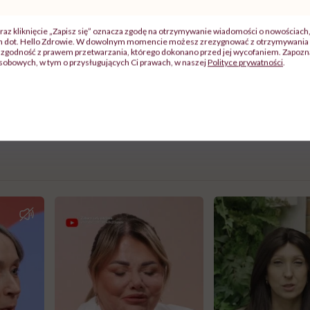
y paznokciem i zobacz, czy coś się osypuje. Zobacz, czy coś zo
raz kliknięcie „Zapisz się” oznacza zgodę na otrzymywanie wiadomości o nowościach
ch dot. Hello Zdrowie. W dowolnym momencie możesz zrezygnować z otrzymywania 
umyjesz głowę, dotknij skóry, potrzyj palcami w górę i dół, szcz
zgodność z prawem przetwarzania, którego dokonano przed jej wycofaniem. Zapoznaj
sobowych, w tym o przysługujących Ci prawach, w naszej
Polityce prywatności
.
ędzi najbardziej, jeśli jest lepka i ma brzydki zapach, to duże
, że tak [ten problem dotyczy też ciebie – przyp. red.]. Pogrz
ki jakby piasek, to również” – podpowiedziała trycholożka.