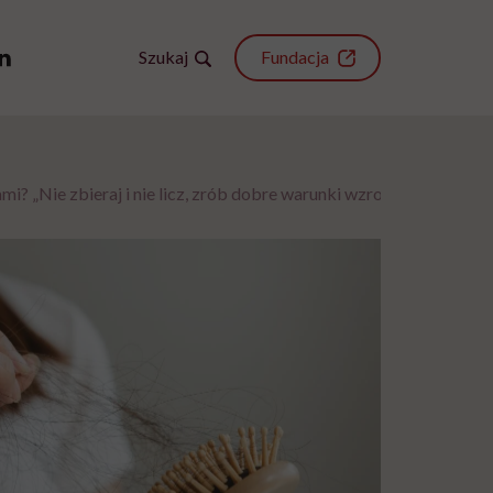
Szukaj
Fundacja
? „Nie zbieraj i nie licz, zrób dobre warunki wzrostu” – radzi tr