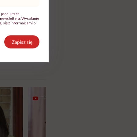
staje pod
, produktach,
newslettera. Wycofanie
ególnie w
 się z informacjami o
eb między włosami,
Zapisz się