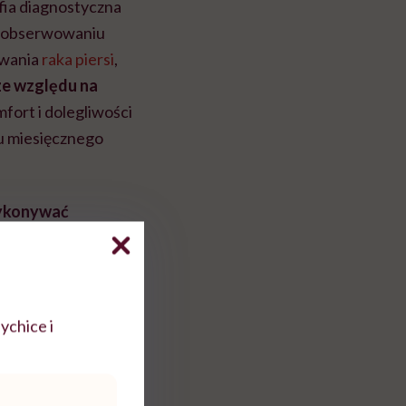
ia diagnostyczna
zaobserwowaniu
ywania
raka piersi
,
ze względu na
ort i dolegliwości
u miesięcznego
wykonywać
kobiet młodszych
ychice i