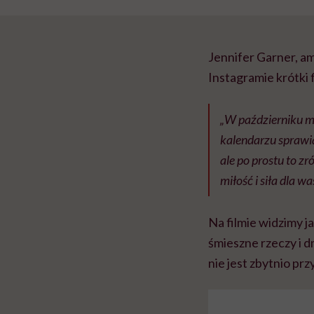
Jennifer Garner, a
Instagramie krótki 
„
W październiku m
kalendarzu sprawia,
ale po prostu to z
miłość i siła dla w
Na filmie widzimy j
śmieszne rzeczy i 
nie jest zbytnio prz