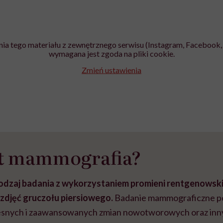
ia tego materiału z zewnętrznego serwisu (Instagram, Facebook, 
wymagana jest zgoda na pliki cookie.
Zmień ustawienia
est mammografia?
rodzaj badania z wykorzystaniem promieni rentgenowsk
 zdjęć gruczołu piersiowego.
Badanie mammograficzne p
snych i zaawansowanych zmian nowotworowych oraz innyc