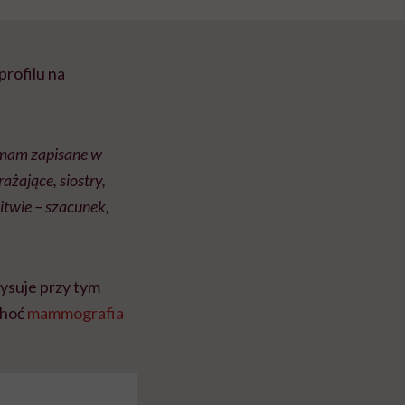
profilu na
 mam zapisane w
rażające, siostry,
bitwie – szacunek,
rysuje przy tym
choć
mammografia