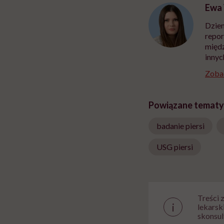
Ewa
Dzien
repor
międz
innyc
Zobac
Powiązane tematy
badanie piersi
USG piersi
Treści 
i
lekarsk
skonsul