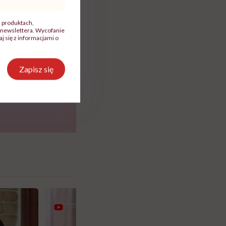
, produktach,
newslettera. Wycofanie
 się z informacjami o
Zapisz się