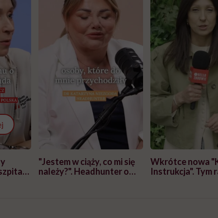
j
zy
"Jestem w ciąży, co mi się
Wkrótce nowa "
szpitalu
należy?". Headhunter o
Instrukcja". Tym 
szkadzać
zmianie pokoleniowej u
atakach paniki. Z
tylko
kobiet w ciąży na rynku
warsztat pacjen
braźni"
pracy
ekspercki