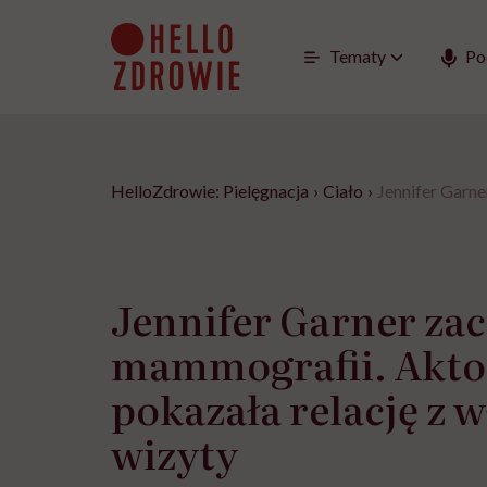
Go
to
content
Tematy
Po
HelloZdrowie: Pielęgnacja
›
Ciało
›
Jennifer Garne
Jennifer Garner za
mammografii. Akto
pokazała relację z w
wizyty