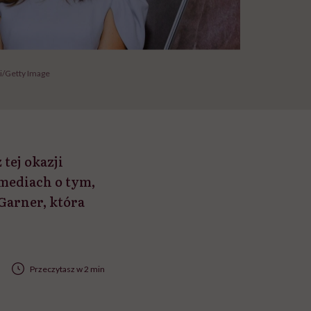
i/Getty Image
tej okazji
 mediach o tym,
Garner, która
Przeczytasz w 2 min