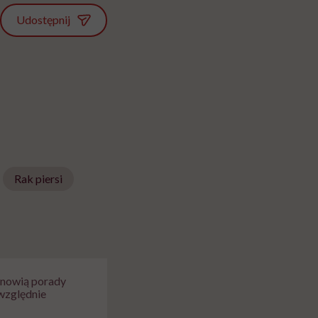
Udostępnij
Rak piersi
tanowią porady
względnie