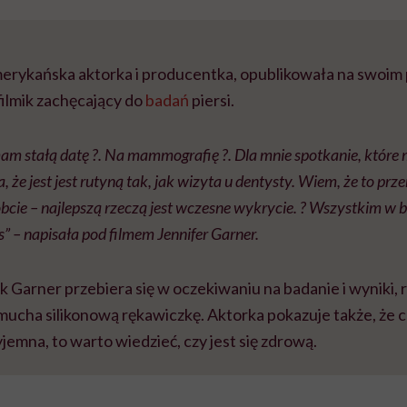
merykańska aktorka i producentka, opublikowała na swoim 
filmik zachęcający do
badań
piersi.
am stałą datę ?. Na mammografię ?. Dla mnie spotkanie, które
 że ​​jest jest rutyną tak, jak wizyta u dentysty. Wiem, że to prze
róbcie – najlepszą rzeczą jest wczesne wykrycie. ? Wszystkim w 
as” – napisała pod filmem Jennifer Garner.
ak Garner przebiera się w oczekiwaniu na badanie i wyniki, 
dmucha silikonową rękawiczkę. Aktorka pokazuje także, że 
yjemna, to warto wiedzieć, czy jest się zdrową.