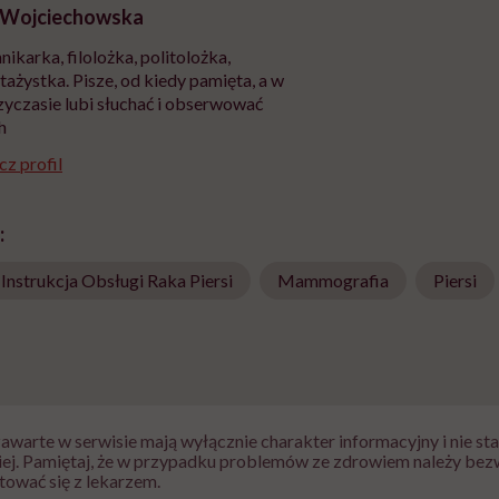
 Wojciechowska
nikarka, filolożka, politolożka,
tażystka. Pisze, od kiedy pamięta, a w
yczasie lubi słuchać i obserwować
h
z profil
:
Instrukcja Obsługi Raka Piersi
Mammografia
Piersi
zawarte w serwisie mają wyłącznie charakter informacyjny i nie s
iej. Pamiętaj, że w przypadku problemów ze zdrowiem należy bez
tować się z lekarzem.