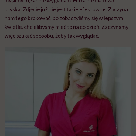
myślimy: o, ładnie wyglądam. Filtra nie ma i czar
pryska. Zdjęcie już nie jest takie efektowne. Zaczyna
nam tego brakować, bo zobaczyliśmy się w lepszym
świetle, chcielibyśmy mieć to na co dzień. Zaczynamy
więc szukać sposobu, żeby tak wyglądać.