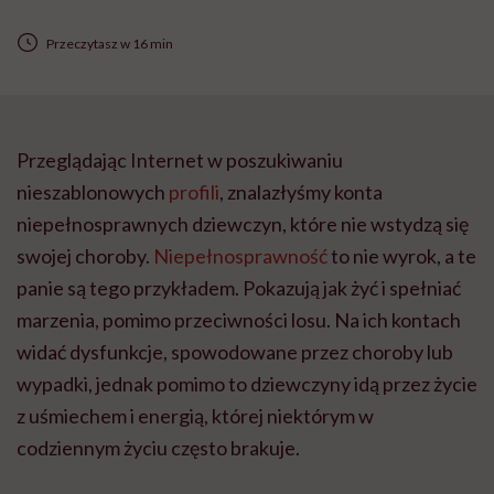
Przeczytasz w 16 min
Przeglądając Internet w poszukiwaniu
nieszablonowych
profili
, znalazłyśmy konta
niepełnosprawnych dziewczyn, które nie wstydzą się
swojej choroby.
Niepełnosprawność
to nie wyrok, a te
panie są tego przykładem. Pokazują jak żyć i spełniać
marzenia, pomimo przeciwności losu. Na ich kontach
widać dysfunkcje, spowodowane przez choroby lub
wypadki, jednak pomimo to dziewczyny idą przez życie
z uśmiechem i energią, której niektórym w
codziennym życiu często brakuje.