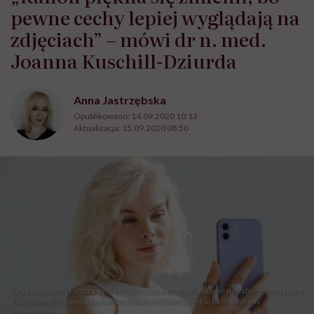
pewne cechy lepiej wyglądają na
zdjęciach” – mówi dr n. med.
Joanna Kuschill-Dziurda
Anna Jastrzębska
Opublikowano:
14.09.2020 10:13
Aktualizacja:
15.09.2020 08:50
Czy Instagram i kultura selfie zwiększają zapotrzebowanie na zabiegi medycyny
estetycznej? Opowiada Joanna Kuschill-Dziurda, lekarka medycyny
estetycznej