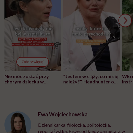
Zobacz więcej
Nie móc zostać przy
"Jestem w ciąży, co mi się
Wkró
chorym dziecku w
należy?". Headhunter o
Inst
szpitalu to tortura.
zmianie pokoleniowej u
atak
"Przeszkadzać w tym
kobiet w ciąży na rynku
wars
może chyba tylko
pracy
eksp
głupota i brak
wyobraźni"
Ewa Wojciechowska
Dziennikarka, filolożka, politolożka,
reportażystka. Pisze, od kiedy pamięta, a w