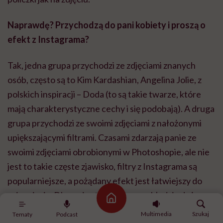
Naprawdę? Przychodzą do pani kobiety i proszą o
efekt z Instagrama?
Tak, jedna grupa przychodzi ze zdjęciami znanych
osób, często są to Kim Kardashian, Angelina Jolie, z
polskich inspiracji – Doda (to są takie twarze, które
mają charakterystyczne cechy i się podobają). A druga
grupa przychodzi ze swoimi zdjęciami z nałożonymi
upiększającymi filtrami. Czasami zdarzają panie ze
swoimi zdjęciami obrobionymi w Photoshopie, ale nie
jest to takie częste zjawisko, filtry z Instagrama są
popularniejsze, a pożądany efekt jest łatwiejszy do
osiągnięcia. Dla pacjentek, które przykładają dużą
Strona główna
wagę do swojego wyglądu, jest to często po prostu
Multimedia
Szukaj
Tematy
Podcast