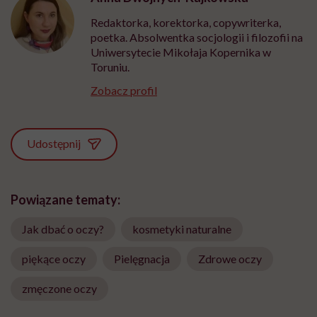
Redaktorka, korektorka, copywriterka,
poetka. Absolwentka socjologii i filozofii na
Uniwersytecie Mikołaja Kopernika w
Toruniu.
Zobacz profil
Udostępnij
Powiązane tematy:
Jak dbać o oczy?
kosmetyki naturalne
piękące oczy
Pielęgnacja
Zdrowe oczy
zmęczone oczy