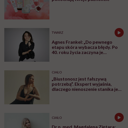
TWARZ
Agnes Frankel: „Do pewnego
etapu skóra wybacza błędy. Po
40. roku życia zaczyna je
zapamiętywać”
CIAŁO
„Biustonosz jest fałszywą
potrzebą”. Ekspert wyjaśnia,
dlaczego nienoszenie stanika jest
zdrowsze dla piersi
CIAŁO
Dr n. med. Magdalena Ziętara: