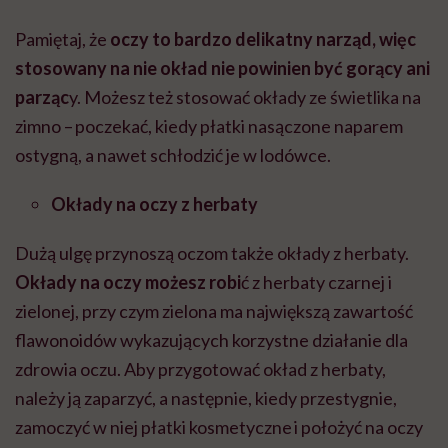
Pamiętaj, że
oczy to bardzo delikatny narząd, więc
stosowany na nie okład nie powinien być gorący ani
parząc
y. Możesz też stosować okłady ze świetlika na
zimno – poczekać, kiedy płatki nasączone naparem
ostygną, a nawet schłodzić je w lodówce.
Okłady na oczy z herbaty
Dużą ulgę przynoszą oczom także okłady z herbaty.
Okłady na oczy możesz robi
ć z herbaty czarnej
i
zielonej, przy czym zielona ma największą zawartość
flawonoidów wykazujących korzystne działanie dla
zdrowia oczu. Aby przygotować okład z herbaty,
należy ją zaparzyć, a następnie, kiedy przestygnie,
zamoczyć w niej płatki kosmetyczne i położyć na oczy