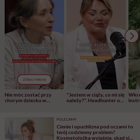
Zobacz więcej
Nie móc zostać przy
"Jestem w ciąży, co mi się
Wkró
chorym dziecku w
należy?". Headhunter o
Inst
szpitalu to tortura.
zmianie pokoleniowej u
atak
"Przeszkadzać w tym
kobiet w ciąży na rynku
wars
może chyba tylko
pracy
eksp
POLECAMY
głupota i brak
Cienie i opuchlizna pod oczami to
wyobraźni"
twój codzienny problem?
Kosmetolożka wyjaśnia, skąd się