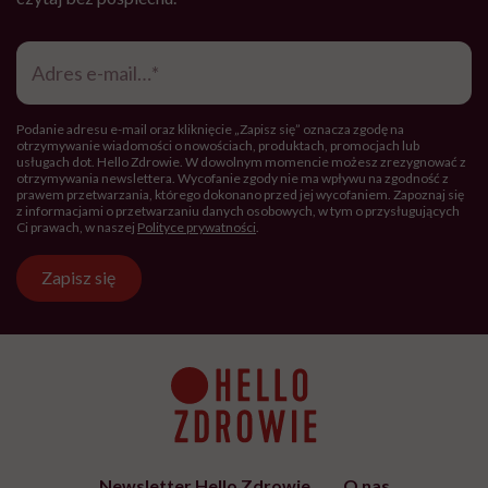
Adres
e-
mail
*
Podanie adresu e-mail oraz kliknięcie „Zapisz się” oznacza zgodę na
otrzymywanie wiadomości o nowościach, produktach, promocjach lub
usługach dot. Hello Zdrowie. W dowolnym momencie możesz zrezygnować z
otrzymywania newslettera. Wycofanie zgody nie ma wpływu na zgodność z
prawem przetwarzania, którego dokonano przed jej wycofaniem. Zapoznaj się
z informacjami o przetwarzaniu danych osobowych, w tym o przysługujących
Ci prawach, w naszej
Polityce prywatności
.
Zapisz się
Newsletter Hello Zdrowie
O nas