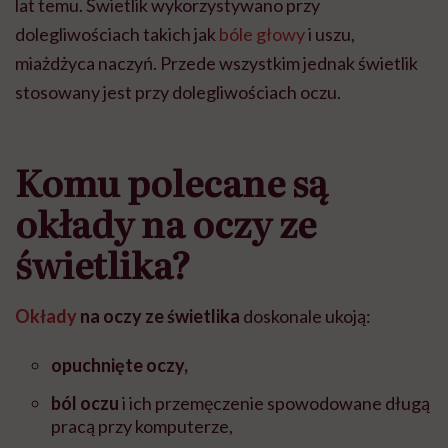
lat temu.
Świetlik
wykorzystywano przy
dolegliwościach takich jak
bóle głowy
i uszu,
miażdżyca naczyń. Przede wszystkim jednak
świetlik
stosowany jest przy
dolegliwościach oczu.
Komu polecane są
okłady na oczy ze
świetlika?
Okłady
na oczy ze świetlika
doskonale ukoją:
opuchnięte oczy,
ból oczu
i ich przemęczenie spowodowane długą
pracą przy komputerze,