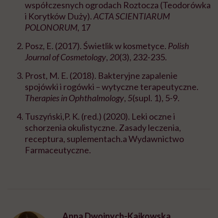
współczesnych ogrodach Roztocza (Teodorówka
i Korytków Duży).
ACTA SCIENTIARUM
POLONORUM
, 17
Posz, E. (2017). Świetlik w kosmetyce.
Polish
Journal of Cosmetology
,
20
(3), 232-235.
Prost, M. E. (2018). Bakteryjne zapalenie
spojówki i rogówki – wytyczne terapeutyczne.
Therapies in Ophthalmology
,
5
(supl. 1), 5-9.
Tuszyński,P. K. (red.) (2020). Leki oczne i
schorzenia okulistyczne. Zasady leczenia,
receptura, suplementach.a Wydawnictwo
Farmaceutyczne.
Anna Dwojnych-Kajkowska