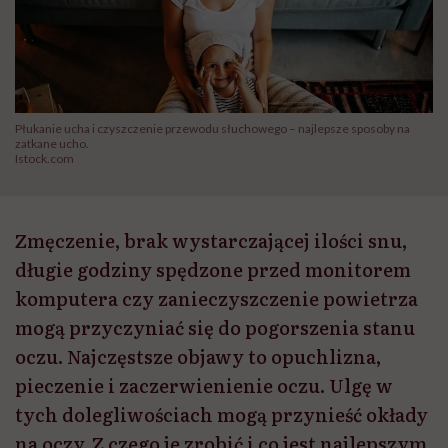
Płukanie ucha i czyszczenie przewodu słuchowego – najlepsze sposoby na
zatkane ucho.
Istock.com
Zmęczenie, brak wystarczającej ilości snu,
długie godziny spędzone przed monitorem
komputera czy zanieczyszczenie powietrza
mogą przyczyniać się do pogorszenia stanu
oczu. Najczęstsze objawy to opuchlizna,
pieczenie i zaczerwienienie oczu. Ulgę w
tych dolegliwościach mogą przynieść okłady
na oczy. Z czego je zrobić i co jest najlepszym