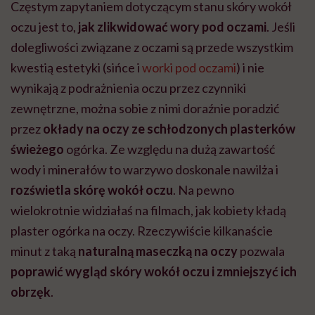
Częstym zapytaniem dotyczącym stanu skóry wokół
oczu jest to,
jak zlikwidować wory pod oczami
. Jeśli
dolegliwości związane z oczami są przede wszystkim
kwestią estetyki (sińce i
worki pod oczami
) i nie
wynikają z podrażnienia oczu przez czynniki
zewnętrzne, można sobie z nimi doraźnie poradzić
przez
okłady na oczy ze schłodzonych plasterków
świeżego
ogórka. Ze względu na dużą zawartość
wody i minerałów to warzywo doskonale nawilża i
rozświetla skórę wokół oczu
. Na pewno
wielokrotnie widziałaś na filmach, jak kobiety kładą
plaster ogórka na oczy. Rzeczywiście kilkanaście
minut z taką
naturalną maseczką na oczy
pozwala
poprawić wygląd skóry wokół oczu i zmniejszyć ich
obrzęk
.