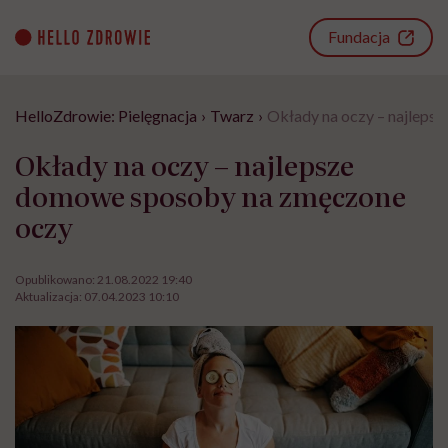
Go
to
Fundacja
content
HelloZdrowie: Pielęgnacja
›
Twarz
›
Okłady na oczy – najlep
Okłady na oczy – najlepsze
domowe sposoby na zmęczone
oczy
Opublikowano:
21.08.2022 19:40
Aktualizacja:
07.04.2023 10:10