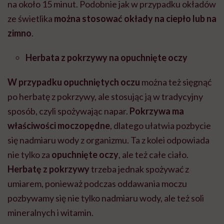
na około 15 minut. Podobnie jak w przypadku okładów
ze
świetlika
można stosować okłady na ciepło lub na
zimno
.
Herbata z pokrzywy na opuchnięte oczy
W przypadku opuchniętych oczu
można też sięgnąć
po herbatę z pokrzywy, ale stosując ją w tradycyjny
sposób, czyli spożywając napar.
Pokrzywa ma
właściwości moczopędne
, dlatego ułatwia pozbycie
się nadmiaru wody z organizmu. Ta z kolei odpowiada
nie tylko za
opuchnięte oczy
, ale też całe ciało.
Herbat
ę
z pokrzywy
trzeba jednak spożywać z
umiarem, ponieważ podczas oddawania moczu
pozbywamy się nie tylko nadmiaru wody, ale też soli
mineralnych i witamin.