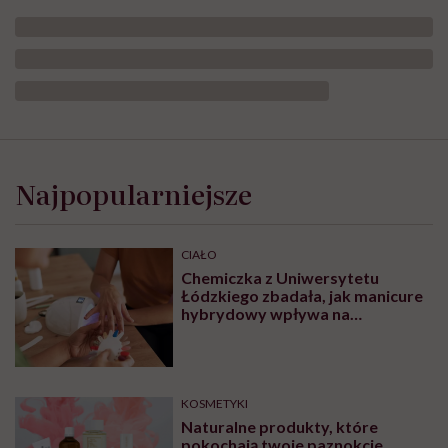
Dorota
Szelągowska:
„Kocham
Najpopularniejsze
siebie
dużo
bardziej
niż
CIAŁO
kiedykolwiek
Chemiczka z Uniwersytetu
do
Łódzkiego zbadała, jak manicure
tej
hybrydowy wpływa na
pory”
paznokcie. „Pod tą piękną
warstwą zachodzą procesy
chemiczne”
KOSMETYKI
Naturalne produkty, które
pokochają twoje paznokcie