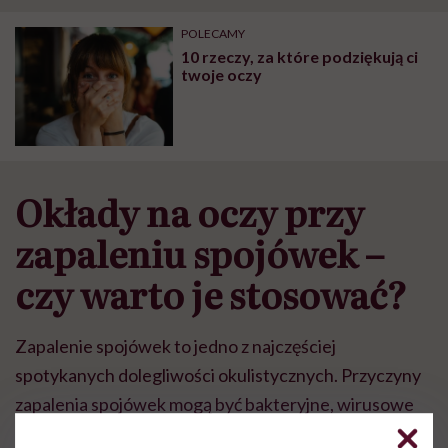
POLECAMY
10 rzeczy, za które podziękują ci
twoje oczy
Okłady na oczy przy
zapaleniu spojówek –
czy warto je stosować?
Zapalenie spojówek to jedno z najczęściej
spotykanych dolegliwości okulistycznych. Przyczyny
zapalenia spojówek mogą być bakteryjne, wirusowe
lub alergiczne.
Do objawów zapalenia spojówek