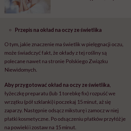
biorą (i jak się ich pozbyć!)
Przepis na okład na oczy ze świetlika
O tym, jakie znaczenie ma świetlik w pielęgnacji oczu,
może świadczyć fakt, że okłady z tej rośliny są
polecane nawet na stronie Polskiego Związku
Niewidomych.
Aby przygotować okład na oczy ze świetlika
,
łyżeczkę preparatu
(lub 1 torebkę fix) rozpuść we
wrzątku (pół szklanki) i poczekaj 15 minut, aż się
zaparzy. Następnie odsącz miksturę i zamocz w niej
płatki kosmetyczne. Po odsączeniu płatków przyłóż je
na powieki i zostaw na 15 minut.