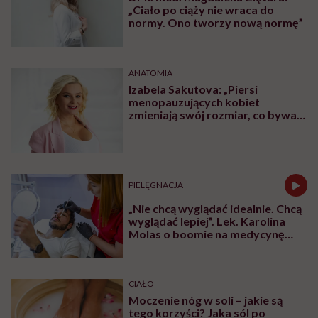
„Ciało po ciąży nie wraca do
normy. Ono tworzy nową normę”
ANATOMIA
Izabela Sakutova: „Piersi
menopauzujących kobiet
zmieniają swój rozmiar, co bywa
dla wielu pań zaskoczeniem”
PIELĘGNACJA
„Nie chcą wyglądać idealnie. Chcą
wyglądać lepiej”. Lek. Karolina
Molas o boomie na medycynę
estetyczną dla mężczyzn
CIAŁO
Moczenie nóg w soli – jakie są
tego korzyści? Jaka sól po