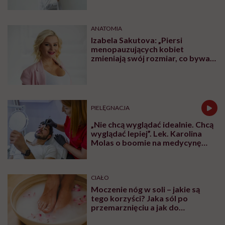
ANATOMIA
Izabela Sakutova: „Piersi
menopauzujących kobiet
zmieniają swój rozmiar, co bywa
dla wielu pań zaskoczeniem”
PIELĘGNACJA
„Nie chcą wyglądać idealnie. Chcą
wyglądać lepiej”. Lek. Karolina
Molas o boomie na medycynę
estetyczną dla mężczyzn
CIAŁO
Moczenie nóg w soli – jakie są
tego korzyści? Jaka sól po
przemarznięciu a jak do
oczyszczania?