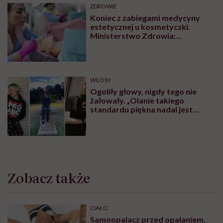
ZDROWIE
Koniec z zabiegami medycyny
estetycznej u kosmetyczki.
Ministerstwo Zdrowia:
„Uprawnienia takie posiadają
wyłącznie lekarze”
WŁOSY
Ogoliły głowy, nigdy tego nie
żałowały. „Olanie takiego
standardu piękna nadal jest
czymś wyzwalającym”
Zobacz także
CIAŁO
Samoopalacz przed opalaniem.