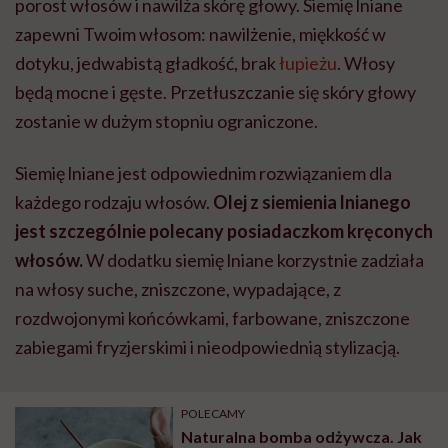
porost włosów i nawilża skórę głowy. Siemię lniane
zapewni Twoim włosom: nawilżenie, miękkość w
dotyku, jedwabistą gładkość, brak
łupieżu
. Włosy
będą mocne i gęste. Przetłuszczanie się skóry głowy
zostanie w dużym stopniu ograniczone.
Siemię lniane jest odpowiednim rozwiązaniem dla
każdego rodzaju włosów.
Olej z siemienia lnianego
jest szczególnie polecany posiadaczkom kręconych
włosów.
W dodatku siemię lniane korzystnie zadziała
na włosy suche, zniszczone, wypadające, z
rozdwojonymi końcówkami, farbowane, zniszczone
zabiegami fryzjerskimi i nieodpowiednią stylizacją.
POLECAMY
Naturalna bomba odżywcza. Jak