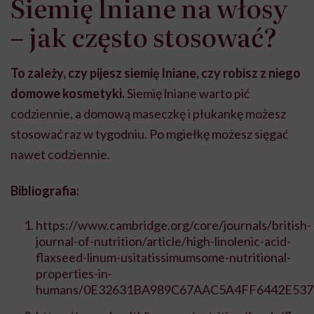
Siemię lniane na włosy
– jak często stosować?
To zależy, czy pijesz siemię lniane, czy robisz z niego
domowe kosmetyki.
Siemię lniane warto pić
codziennie, a domową maseczkę i płukankę możesz
stosować raz w tygodniu. Po mgiełkę możesz sięgać
nawet codziennie.
Bibliografia:
https://www.cambridge.org/core/journals/british-
journal-of-nutrition/article/high-linolenic-acid-
flaxseed-linum-usitatissimumsome-nutritional-
properties-in-
humans/0E32631BA989C67AAC5A4FF6442E537