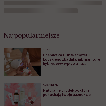
Najpopularniejsze
CIAŁO
Chemiczka z Uniwersytetu
Łódzkiego zbadała, jak manicure
hybrydowy wpływa na
paznokcie. „Pod tą piękną
warstwą zachodzą procesy
chemiczne”
KOSMETYKI
Naturalne produkty, które
pokochają twoje paznokcie