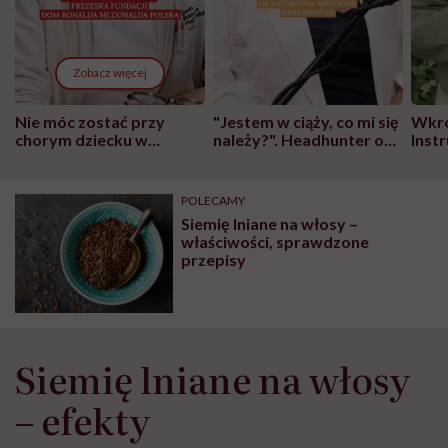
Zobacz więcej
Nie móc zostać przy
"Jestem w ciąży, co mi się
Wkró
chorym dziecku w
należy?". Headhunter o
Inst
szpitalu to tortura.
zmianie pokoleniowej u
atak
"Przeszkadzać w tym
kobiet w ciąży na rynku
wars
może chyba tylko
pracy
eksp
POLECAMY
głupota i brak
Siemię lniane na włosy –
wyobraźni"
właściwości, sprawdzone
przepisy
Siemię lniane na włosy
– efekty