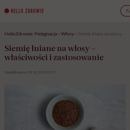
Go
to
F
content
HelloZdrowie: Pielęgnacja
›
Włosy
›
Siemię lniane na włosy – w
Siemię lniane na włosy –
właściwości i zastosowanie
Opublikowano:
23.12.2021 22:37