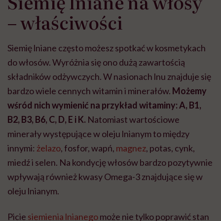
Siemię lniane na włosy
– właściwości
Siemię lniane często możesz spotkać w kosmetykach
do włosów. Wyróżnia się ono dużą zawartością
składników odżywczych. W nasionach lnu znajduje się
bardzo wiele cennych witamin i minerałów.
Możemy
wśród nich wymienić na przykład witaminy: A, B1,
B2, B3, B6, C, D, E i K.
Natomiast wartościowe
minerały występujące w oleju lnianym to między
innymi:
żelazo
, fosfor, wapń,
magnez
, potas, cynk,
miedź i selen. Na kondycję włosów bardzo pozytywnie
wpływają również kwasy Omega-3 znajdujące się w
oleju lnianym.
Picie
siemienia lnianego
może nie tylko poprawić stan