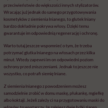
przeciwieństwie do większości innych stylizatorów.
Wracając już jednak do samego przygotowywania
kosmetyków z siemienia lnianego, to glutek lniany
bardzo dokładnie pokrywa włosy. Dzięki temu
gwarantuje im odpowiednią regenerację i ochronę.
Warto tutaj jeszcze wspomnieć o tym, że trzeba
potrzymać glutka lnianego na włosach przez kilka
minut. Wtedy zapewni im on odpowiedni poziom
ochrony przed zniszczeniami. Jednak to jeszcze nie
wszystko, co potrafi siemię lniane.
Z siemienia lnianego z powodzeniem możesz
samodzielnie zrobić w domu maskę, płukankę, mgiełkę
albo koktajl. Jeżeli zależy ci na przygotowaniu maski do
włosów, to wystarczy, że zalejesz dwie łyżki ziaren