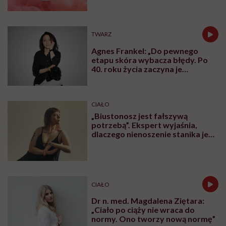
TWARZ
Agnes Frankel: „Do pewnego
etapu skóra wybacza błędy. Po
40. roku życia zaczyna je
zapamiętywać”
CIAŁO
„Biustonosz jest fałszywą
potrzebą”. Ekspert wyjaśnia,
dlaczego nienoszenie stanika jest
zdrowsze dla piersi
CIAŁO
Dr n. med. Magdalena Ziętara:
„Ciało po ciąży nie wraca do
normy. Ono tworzy nową normę”