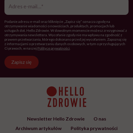
e-
mail
*
Podanie adresu e-mail oraz kliknięcie „Zapisz się” oznacza zgodę na
otrzymywanie wiadomości o nowościach, produktach, promocjach lub
usługach dot. Hello Zdrowie. W dowolnym momencie możesz zrezygnować z
otrzymywania newslettera. Wycofanie zgody nie ma wpływu na zgodność z
prawem przetwarzania, którego dokonano przed jej wycofaniem. Zapoznaj się
z informacjami o przetwarzaniu danych osobowych, w tym o przysługujących
Ci prawach, w naszej
Polityce prywatności
.
Zapisz się
Newsletter Hello Zdrowie
O nas
Archiwum artykułów
Polityka prywatności