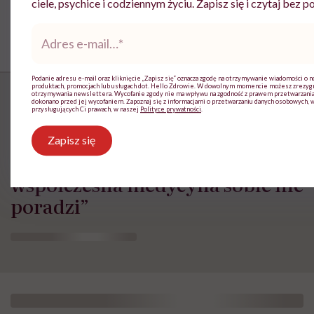
ciele, psychice i codziennym życiu. Zapisz się i czytaj bez p
Adres
e-
mail
*
Podanie adresu e-mail oraz kliknięcie „Zapisz się” oznacza zgodę na otrzymywanie wiadomości o n
produktach, promocjach lub usługach dot. Hello Zdrowie. W dowolnym momencie możesz zrezyg
otrzymywania newslettera. Wycofanie zgody nie ma wpływu na zgodność z prawem przetwarzania
dokonano przed jej wycofaniem. Zapoznaj się z informacjami o przetwarzaniu danych osobowych, 
przysługujących Ci prawach, w naszej
Polityce prywatności
.
„Opieka skoncentrowana na
Zapisz się
rodzinie to jest coś, bez czego
współczesna medycyna sobie nie
poradzi”