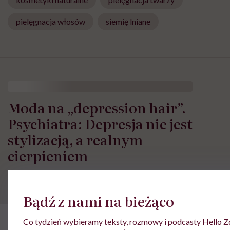
pielęgnacja włosów
siemię lniane
Moda na „depression hair”.
Psychiatra: Depresja nie jest
stylizacją, a realnym
cierpieniem
Bądź z nami na bieżąco
Co tydzień wybieramy teksty, rozmowy i podcasty Hello Z