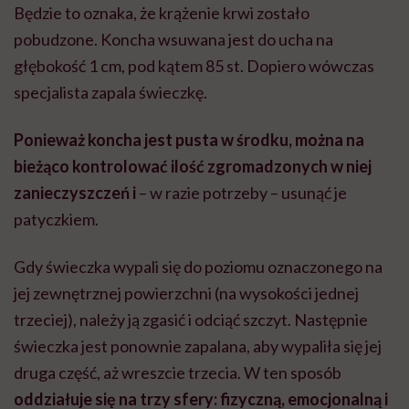
Będzie to oznaka, że krążenie krwi zostało
pobudzone.
Koncha wsuwana jest do ucha na
głębokość 1 cm, pod kątem 85 st. Dopiero wówczas
specjalista zapala świeczkę.
Ponieważ koncha jest pusta w środku, można na
bieżąco kontrolować ilość zgromadzonych w niej
zanieczyszczeń i
– w razie potrzeby – usunąć je
patyczkiem.
Gdy świeczka wypali się do poziomu oznaczonego na
jej zewnętrznej powierzchni (na wysokości jednej
trzeciej), należy ją zgasić i odciąć szczyt.
Następnie
świeczka jest ponownie zapalana, aby wypaliła się jej
druga część, aż wreszcie trzecia. W ten sposób
oddziałuje się na trzy sfery: fizyczną, emocjonalną i