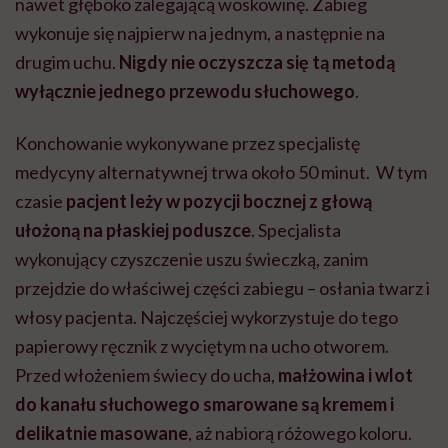
nawet głęboko zalegającą woskowinę.
Zabieg
wykonuje się najpierw na jednym, a następnie na
drugim uchu.
Nigdy nie oczyszcza się tą metodą
wyłącznie jednego przewodu słuchowego
.
Konchowanie wykonywane przez specjalistę
medycyny alternatywnej trwa około 50 minut. W tym
czasie
pacjent leży w pozycji bocznej z głową
ułożoną na płaskiej poduszce
.
Specjalista
wykonujący czyszczenie uszu świeczką, zanim
przejdzie do właściwej części zabiegu – osłania twarz i
włosy pacjenta. Najczęściej wykorzystuje do tego
papierowy ręcznik z wyciętym na ucho otworem.
Przed włożeniem świecy do ucha,
małżowina i wlot
do kanału słuchowego smarowane są kremem i
delikatnie masowane
, aż nabiorą różowego koloru.