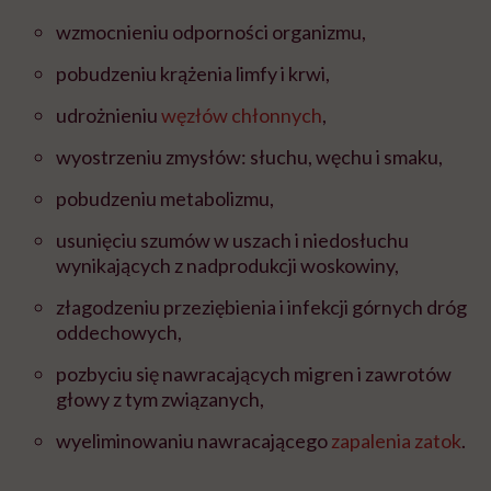
wzmocnieniu odporności organizmu,
pobudzeniu krążenia limfy i krwi,
udrożnieniu
węzłów chłonnych
,
wyostrzeniu zmysłów: słuchu, węchu i smaku,
pobudzeniu metabolizmu,
usunięciu szumów w uszach i niedosłuchu
wynikających z nadprodukcji woskowiny,
złagodzeniu przeziębienia i infekcji górnych dróg
oddechowych,
pozbyciu się nawracających migren i zawrotów
głowy z tym związanych,
wyeliminowaniu nawracającego
zapalenia zatok
.