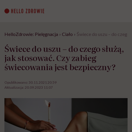
Go
to
content
HelloZdrowie: Pielęgnacja
›
Ciało
›
Świece do uszu – do czego 
Świece do uszu – do czego służą,
jak stosować. Czy zabieg
świecowania jest bezpieczny?
Opublikowano:
30.11.2021 20:59
Aktualizacja:
20.09.2023 11:07