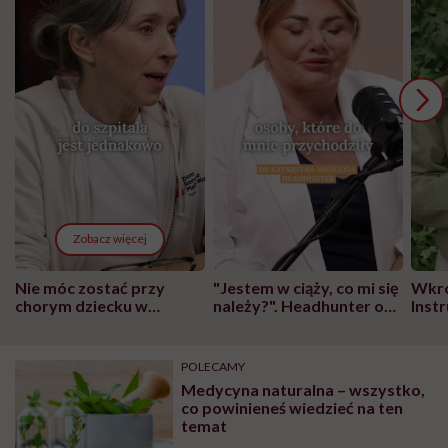
Zobacz więcej
Nie móc zostać przy
"Jestem w ciąży, co mi się
Wkró
chorym dziecku w
należy?". Headhunter o
Inst
szpitalu to tortura.
zmianie pokoleniowej u
atak
"Przeszkadzać w tym
kobiet w ciąży na rynku
wars
może chyba tylko
pracy
eksp
POLECAMY
głupota i brak
Medycyna naturalna – wszystko,
wyobraźni"
co powinieneś wiedzieć na ten
temat