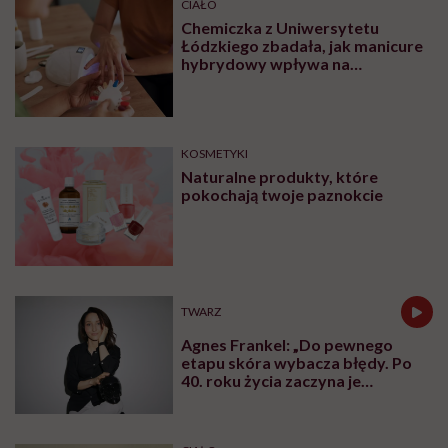
CIAŁO
Chemiczka z Uniwersytetu
Łódzkiego zbadała, jak manicure
hybrydowy wpływa na
paznokcie. „Pod tą piękną
warstwą zachodzą procesy
chemiczne”
KOSMETYKI
Naturalne produkty, które
pokochają twoje paznokcie
TWARZ
Agnes Frankel: „Do pewnego
etapu skóra wybacza błędy. Po
40. roku życia zaczyna je
zapamiętywać”