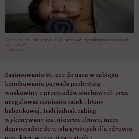
Świece do uszu – do czego służą, jak stosować. Czy zabieg świecowania jest
bezpieczny?
Istock.com
Zastosowanie świecy do uszu w zabiegu
konchowania pozwala pozbyć się
woskowiny z przewodów słuchowych oraz
uregulować ciśnienie zatok i błony
bębenkowej. Jeśli jednak zabieg
wykonywany jest nieprawidłowo, może
doprowadzić do wielu groźnych dla zdrowia
powikłań, w tym utraty słuchu.