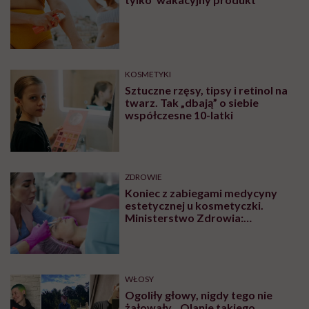
KOSMETYKI
Sztuczne rzęsy, tipsy i retinol na
twarz. Tak „dbają” o siebie
współczesne 10-latki
ZDROWIE
Koniec z zabiegami medycyny
estetycznej u kosmetyczki.
Ministerstwo Zdrowia:
„Uprawnienia takie posiadają
wyłącznie lekarze”
WŁOSY
Ogoliły głowy, nigdy tego nie
żałowały. „Olanie takiego