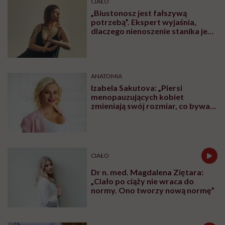
CIAŁO
„Biustonosz jest fałszywą
potrzebą”. Ekspert wyjaśnia,
dlaczego nienoszenie stanika jest
zdrowsze dla piersi
ANATOMIA
Izabela Sakutova: „Piersi
menopauzujących kobiet
zmieniają swój rozmiar, co bywa
dla wielu pań zaskoczeniem”
CIAŁO
Dr n. med. Magdalena Ziętara:
„Ciało po ciąży nie wraca do
normy. Ono tworzy nową normę”