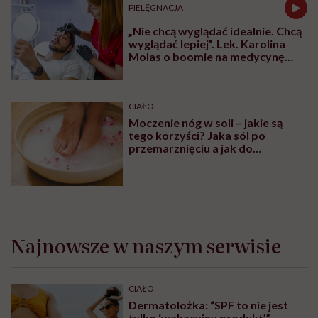
PIELĘGNACJA
„Nie chcą wyglądać idealnie. Chcą
wyglądać lepiej”. Lek. Karolina
Molas o boomie na medycynę
estetyczną dla mężczyzn
CIAŁO
Moczenie nóg w soli – jakie są
tego korzyści? Jaka sól po
przemarznięciu a jak do
oczyszczania?
Najnowsze w naszym serwisie
CIAŁO
Dermatolożka: “SPF to nie jest
tylko ‘wakacyjny produkt’”