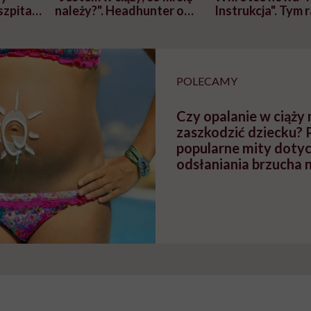
szpitalu
należy?". Headhunter o
Instrukcja". Tym 
szkadzać
zmianie pokoleniowej u
atakach paniki. Z
tylko
kobiet w ciąży na rynku
warsztat pacjen
braźni"
pracy
ekspercki
POLECAMY
Czy opalanie w ciąży
zaszkodzić dziecku? P
popularne mity doty
odsłaniania brzucha n