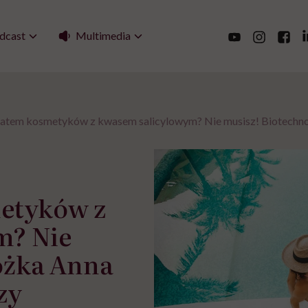
Multimedia
dcast
latem kosmetyków z kwasem salicylowym? Nie musisz! Biotechno
metyków z
m? Nie
ożka Anna
zy