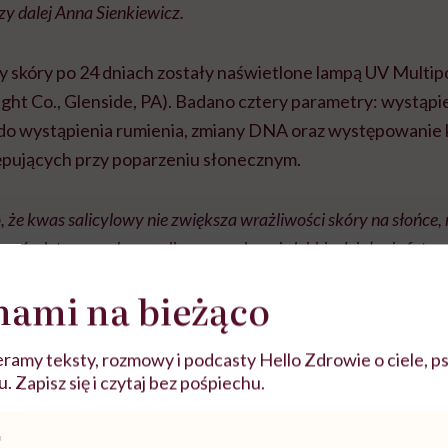
czy dalej Anna Sienkiewicz.
skóry po 24 dniach zostały naświetlone lampą UV Multipo
ight Co., Glenside, PA). Badano cztery parametry: wystąpi
 do wystąpienia rumienia, zmiany DNA oraz występowanie
ępujących przy poparzeniu słonecznym.
 że kwas salicylowy nie zwiększa wrażliwości skóry na słońce
omórek typu sunburn cells oraz wykazuje lekkie działanie fotop
dodaje ekspertka.
nami na bieżąco
że nie należy się bać produktów z kwasem salicylowym w
ramy teksty, rozmowy i podcasty Hello Zdrowie o ciele, ps
 Zapisz się i czytaj bez pośpiechu.