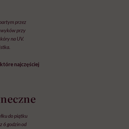
partym przez
nawyków przy
kóry na UV.
stka.
 które najczęściej
oneczne
łku do piątku
z 6 godzin od