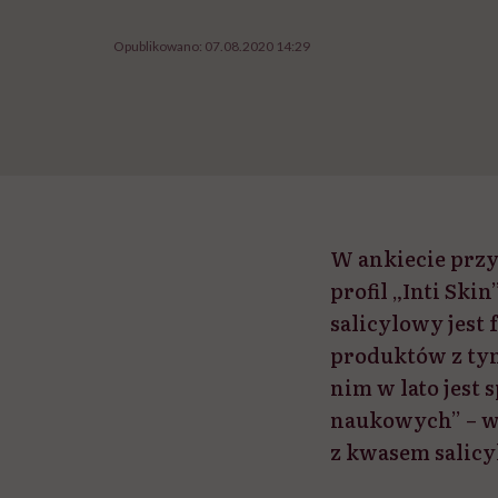
Opublikowano:
07.08.2020 14:29
W ankiecie prz
profil „Inti Ski
salicylowy jest 
produktów z tym
nim w lato jest 
naukowych” – wy
z kwasem salicy