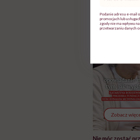
mail
*
Podanie adresu e-mail o
promocjach lub usługa
zgody nie ma wpływu na 
przetwarzaniu danych o
Zobacz więce
 i miał
Najlepsza dieta wydaje się
Nie móc zostać pr