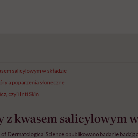
asem salicylowym w składzie
óry a poparzenia słoneczne
z, czyli Inti Skin
 z kwasem salicylowym w
l of Dermatological Science opublikowano badanie badają