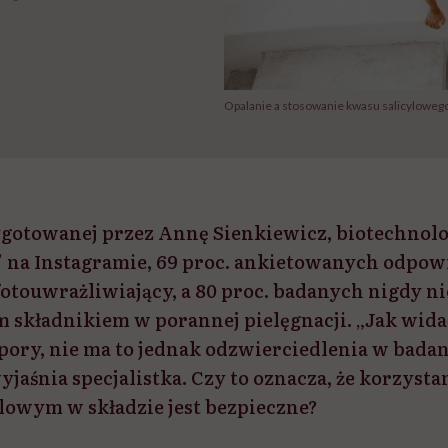
Opalanie a stosowanie kwasu salicylowego 
ygotowanej przez Annę Sienkiewicz, biotechnol
n” na Instagramie, 69 proc. ankietowanych odpow
fotouwrażliwiający, a 80 proc. badanych nigdy n
 składnikiem w porannej pielęgnacji. „Jak widać
spory, nie ma to jednak odzwierciedlenia w bada
jaśnia specjalistka. Czy to oznacza, że korzyst
lowym w składzie jest bezpieczne?