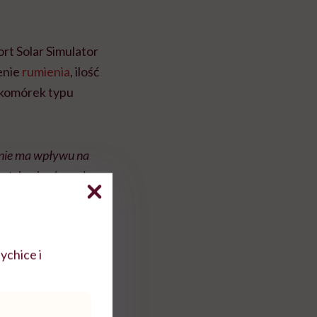
rt Solar Simulator
enie
rumienia
, ilość
 komórek typu
, nie ma wpływu na
rotekcyjne (przed
 składzie, nawet
ychice i