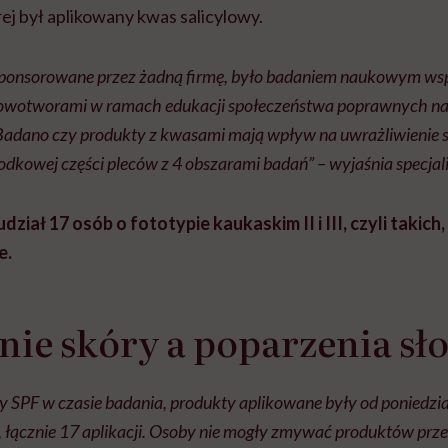
rej był aplikowany kwas salicylowy.
sponsorowane przez żadną firmę, było badaniem naukowym ws
 Nowotworami w ramach edukacji społeczeństwa poprawnych 
 Badano czy produkty z kwasami mają wpływ na uwrażliwienie s
odkowej części pleców z 4 obszarami badań” – wyjaśnia specjali
ział 17 osób o fototypie kaukaskim II i III, czyli takich,
e.
nie skóry a poparzenia sł
 SPF w czasie badania, produkty aplikowane były od poniedzia
, łącznie 17 aplikacji. Osoby nie mogły zmywać produktów prze