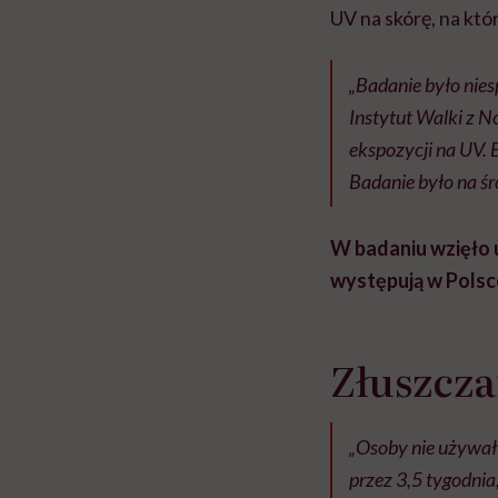
UV na skórę, na któ
„Badanie było nie
Instytut Walki z
ekspozycji na UV.
Badanie było na śr
W badaniu wzięło ud
występują w Polsc
Złuszcza
„Osoby nie używały
przez 3,5 tygodnia