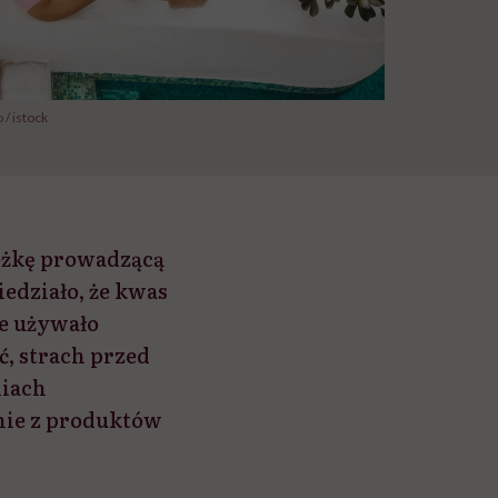
/ istock
ożkę prowadzącą
iedziało, że kwas
ie używało
, strach przed
niach
anie z produktów