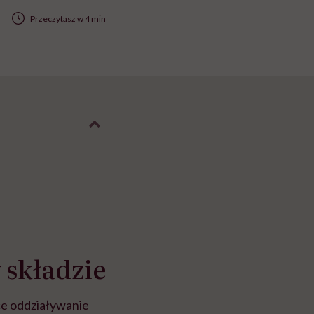
Przeczytasz w 4 min
 składzie
ce oddziaływanie