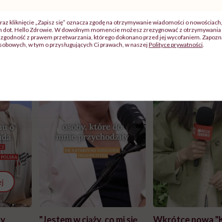
raz kliknięcie „Zapisz się” oznacza zgodę na otrzymywanie wiadomości o nowościach
ch dot. Hello Zdrowie. W dowolnym momencie możesz zrezygnować z otrzymywania 
zgodność z prawem przetwarzania, którego dokonano przed jej wycofaniem. Zapoznaj
sobowych, w tym o przysługujących Ci prawach, w naszej
Polityce prywatności
.
j
zy
"Jestem w ciąży, co mi się
Wkrótce nowa "