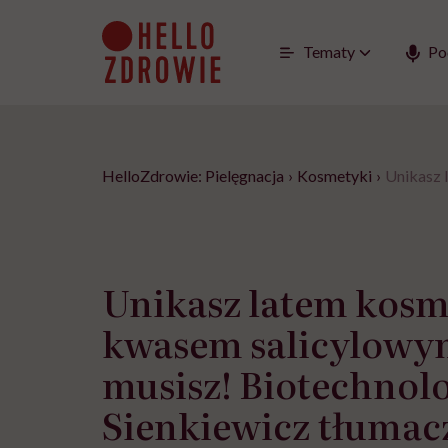
Go
to
content
Tematy
Po
HelloZdrowie: Pielęgnacja
›
Kosmetyki
›
Unikasz 
Unikasz latem kos
kwasem salicylowy
musisz! Biotechnol
Sienkiewicz tłumac