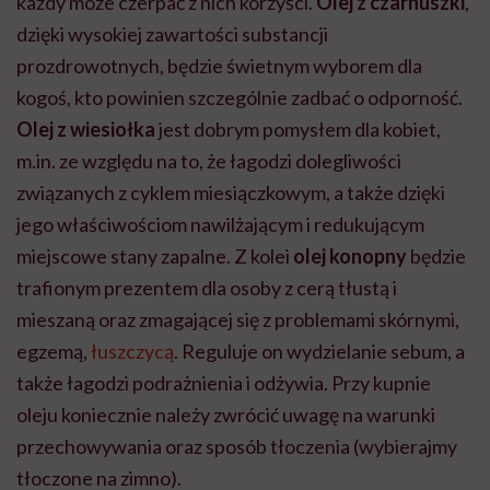
każdy może czerpać z nich korzyści.
Olej z czarnuszki
,
dzięki wysokiej zawartości substancji
prozdrowotnych, będzie świetnym wyborem dla
kogoś, kto powinien szczególnie zadbać o odporność.
Olej z wiesiołka
jest dobrym pomysłem dla kobiet,
m.in. ze względu na to, że łagodzi dolegliwości
związanych z cyklem miesiączkowym, a także dzięki
jego właściwościom nawilżającym i redukującym
miejscowe stany zapalne. Z kolei
olej konopny
będzie
trafionym prezentem dla osoby z cerą tłustą i
mieszaną oraz zmagającej się z problemami skórnymi,
egzemą,
łuszczycą
. Reguluje on wydzielanie sebum, a
także łagodzi podrażnienia i odżywia. Przy kupnie
oleju koniecznie należy zwrócić uwagę na warunki
przechowywania oraz sposób tłoczenia (wybierajmy
tłoczone na zimno).