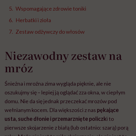
Wspomagające zdrowie toniki
Herbatki i zioła
Zestaw odżywczy do włosów
Niezawodny zestaw na
mróz
Śnieżna i mroźna zima wygląda pięknie, ale nie
oszukujmy się – lepiej ją oglądać zza okna, w ciepłym
domu. Nie da się jednak przeczekać mrozów pod
wełnianym kocem. Dla większości z nas
pękające
usta, suche dłonie i przemarznięte policzk
i to
pierwsze skojarzenie z białą (lub ostatnio: szarą) porą