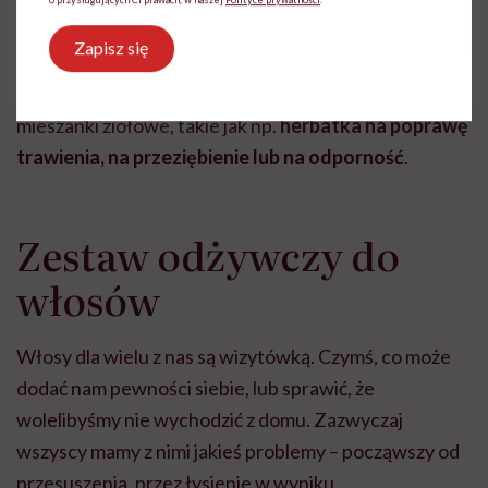
stan włosów i paznokci,
koperek
pobudza trawienie i
Zapisz się
łagodzi stany skurczowe jelit, zaś
melisa
ułatwia
zasypianiem i łagodzi stres. Apteki oferują również
mieszanki ziołowe, takie jak np.
herbatka na poprawę
trawienia, na przeziębienie lub na odporność
.
Zestaw odżywczy do
włosów
Włosy dla wielu z nas są wizytówką. Czymś, co może
dodać nam pewności siebie, lub sprawić, że
wolelibyśmy nie wychodzić z domu. Zazwyczaj
wszyscy mamy z nimi jakieś problemy – począwszy od
przesuszenia, przez łysienie w wyniku