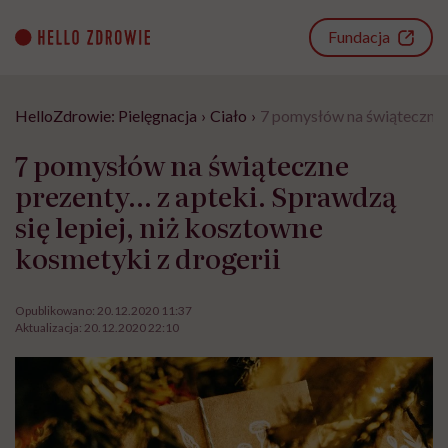
Go
to
Fundacja
content
HelloZdrowie: Pielęgnacja
›
Ciało
›
7 pomysłów na świąteczne p
7 pomysłów na świąteczne
prezenty… z apteki. Sprawdzą
się lepiej, niż kosztowne
kosmetyki z drogerii
Opublikowano:
20.12.2020 11:37
Aktualizacja:
20.12.2020 22:10