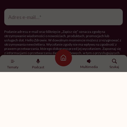
Adres
e-
mail
*
Podanie adresu e-mail oraz kliknięcie „Zapisz się” oznacza zgodę na
otrzymywanie wiadomości o nowościach, produktach, promocjach lub
usługach dot. Hello Zdrowie. W dowolnym momencie możesz zrezygnować z
otrzymywania newslettera. Wycofanie zgody nie ma wpływu na zgodność z
prawem przetwarzania, którego dokonano przed jej wycofaniem. Zapoznaj się
z informacjami o przetwarzaniu danych osobowych, w tym o przysługujących
Ci prawach, w naszej
Polityce prywatności
.
Strona główna
Multimedia
Szukaj
Tematy
Podcast
Zapisz się
Newsletter Hello Zdrowie
O nas