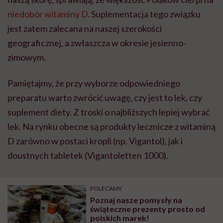
niedobór witaminy D
. Suplementacja tego związku
jest zatem zalecana na naszej szerokości
geograficznej, a zwłaszcza w okresie jesienno-
zimowym.
Pamiętajmy, że przy wyborze odpowiedniego
preparatu warto zwrócić uwagę, czy jest to lek, czy
suplement diety. Z troski o najbliższych lepiej wybrać
lek. Na rynku obecne są produkty lecznicze z witaminą
D zarówno w postaci kropli (np. Vigantol), jak i
doustnych tabletek (Vigantoletten 1000).
POLECAMY
Poznaj nasze pomysły na
świąteczne prezenty prosto od
polskich marek!