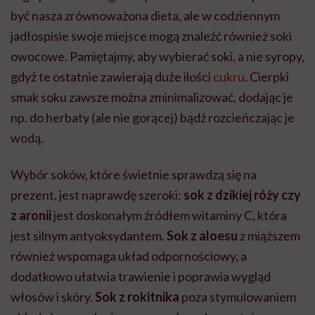
być nasza zrównoważona dieta, ale w codziennym
jadłospisie swoje miejsce mogą znaleźć również soki
owocowe. Pamiętajmy, aby wybierać soki, a nie syropy,
gdyż te ostatnie zawierają duże ilości
cukru
. Cierpki
smak soku zawsze można zminimalizować, dodając je
np. do herbaty (ale nie gorącej) bądź rozcieńczając je
wodą.
Wybór soków, które świetnie sprawdzą się na
prezent, jest naprawdę szeroki:
sok z dzikiej róży czy
z aronii
jest doskonałym źródłem witaminy C, która
jest silnym antyoksydantem.
Sok z aloesu
z miąższem
również wspomaga układ odpornościowy, a
dodatkowo ułatwia trawienie i poprawia wygląd
włosów i skóry.
Sok z rokitnika
poza stymulowaniem