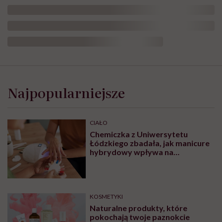
Najpopularniejsze
CIAŁO
Chemiczka z Uniwersytetu
Łódzkiego zbadała, jak manicure
hybrydowy wpływa na
paznokcie. „Pod tą piękną
warstwą zachodzą procesy
chemiczne”
KOSMETYKI
Naturalne produkty, które
pokochają twoje paznokcie