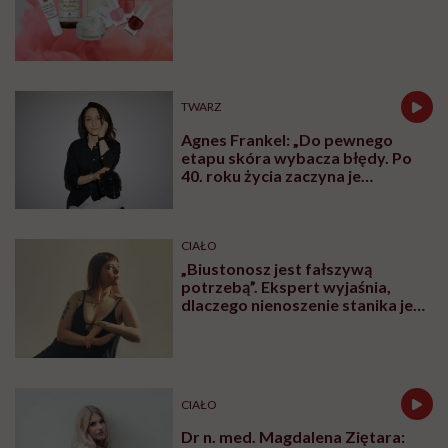
TWARZ
Agnes Frankel: „Do pewnego
etapu skóra wybacza błędy. Po
40. roku życia zaczyna je
zapamiętywać”
CIAŁO
„Biustonosz jest fałszywą
potrzebą”. Ekspert wyjaśnia,
dlaczego nienoszenie stanika jest
zdrowsze dla piersi
CIAŁO
Dr n. med. Magdalena Ziętara: