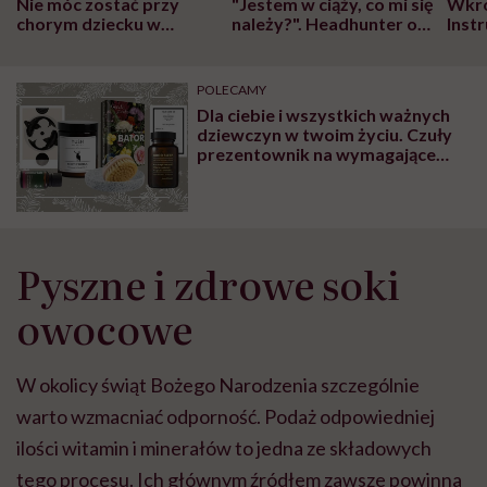
Nie móc zostać przy
"Jestem w ciąży, co mi się
Wkró
chorym dziecku w
należy?". Headhunter o
Inst
szpitalu to tortura.
zmianie pokoleniowej u
atak
"Przeszkadzać w tym
kobiet w ciąży na rynku
wars
może chyba tylko
pracy
eksp
POLECAMY
głupota i brak
Dla ciebie i wszystkich ważnych
wyobraźni"
dziewczyn w twoim życiu. Czuły
prezentownik na wymagające
czasy
Pyszne i zdrowe soki
owocowe
W okolicy świąt Bożego Narodzenia szczególnie
warto wzmacniać odporność. Podaż odpowiedniej
ilości witamin i minerałów to jedna ze składowych
tego procesu. Ich głównym źródłem zawsze powinna