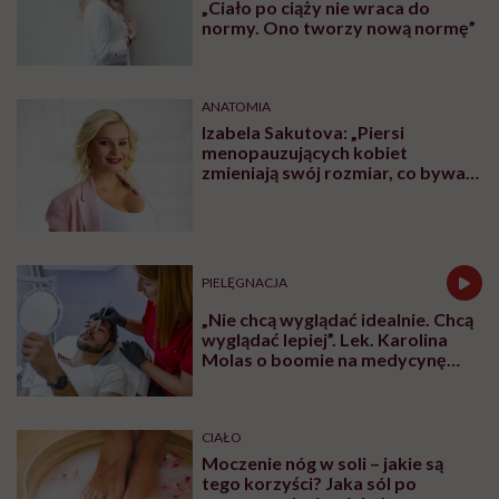
„Ciało po ciąży nie wraca do
normy. Ono tworzy nową normę”
ANATOMIA
Izabela Sakutova: „Piersi
menopauzujących kobiet
zmieniają swój rozmiar, co bywa
dla wielu pań zaskoczeniem”
PIELĘGNACJA
„Nie chcą wyglądać idealnie. Chcą
wyglądać lepiej”. Lek. Karolina
Molas o boomie na medycynę
estetyczną dla mężczyzn
CIAŁO
Moczenie nóg w soli – jakie są
tego korzyści? Jaka sól po