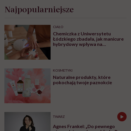
Najpopularniejsze
CIAŁO
Chemiczka z Uniwersytetu
Łódzkiego zbadała, jak manicure
hybrydowy wpływa na
paznokcie. „Pod tą piękną
warstwą zachodzą procesy
chemiczne”
KOSMETYKI
Naturalne produkty, które
pokochają twoje paznokcie
TWARZ
Agnes Frankel: „Do pewnego