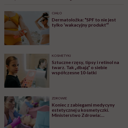
CIAŁO
Dermatolożka: “SPF to nie jest
tylko ‘wakacyjny produkt’”
KOSMETYKI
Sztuczne rzęsy, tipsy i retinol na
twarz. Tak „dbają” o siebie
współczesne 10-latki
ZDROWIE
Koniec z zabiegami medycyny
estetycznej u kosmetyczki.
Ministerstwo Zdrowia:
„Uprawnienia takie posiadają
wyłącznie lekarze”