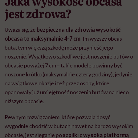
Jaka wysokość obcasa
jest zdrowa?
Uważa się, że
bezpieczna dla zdrowia wysokość
obcasa to maksymalnie 4-7 cm
. Im wyższy obcas
buta, tym większą szkodę może przynieść jego
noszenie. Wyjątkowo szkodliwe jest noszenie butów o
obcasie powyżej 7 cm – takie modele powinny być
noszone krótko (maksymalnie cztery godziny), jedynie
na wyjątkowe okazje i też przez osoby, które
opanowały już umiejętność noszenia butów na nieco
niższym obcasie.
Pewnym rozwiązaniem, które pozwala dosyć
wygodnie chodzić w butach nawet na bardzo wysokim
obcasie, jest sięganie po
szpilki z wysoką platformą