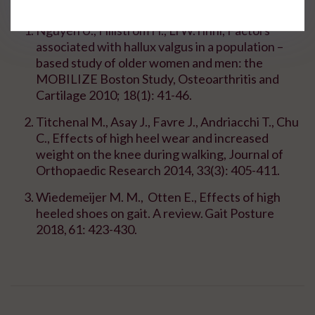
Nguyen U., Hillstrom H., Li W. i inni, Factors
associated with hallux valgus in a population –
based study of older women and men: the
MOBILIZE Boston Study, Osteoarthritis and
Cartilage 2010; 18(1): 41-46.
Titchenal M., Asay J., Favre J., Andriacchi T., Chu
C., Effects of high heel wear and increased
weight on the knee during walking, Journal of
Orthopaedic Research 2014, 33(3): 405-411.
Wiedemeijer M. M., Otten E., Effects of high
heeled shoes on gait. A review. Gait Posture
2018, 61: 423-430.