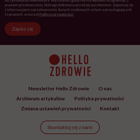
otrzymywania newslettera. Wycofanie zgody nie ma wpływu na zgodność z
prawem przetwarzania, którego dokonano przed jej wycofaniem. Zapoznaj się
z informacjami o przetwarzaniu danych osobowych, w tym o przysługujących
Ci prawach, w naszej
Polityce prywatności
.
Zapisz się
Newsletter Hello Zdrowie
O nas
Archiwum artykułów
Polityka prywatności
Zmiana ustawień prywatności
Kontakt
Skontaktuj się z nami