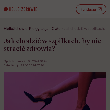
Go
to
Fundacja
content
HelloZdrowie: Pielęgnacja
›
Ciało
›
Jak chodzić w szpilkach, by
Jak chodzić w szpilkach, by nie
stracić zdrowia?
Opublikowano:
28.03.2024 10:45
Aktualizacja:
29.03.2024 07:30