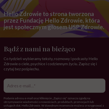
Hello Zdrowie to strona tworzona
przez Fundację Hello Zdrowie, która
jest społecznym głosem USP Zdrowie.
Bądź z nami na bieżąco
Co tydzień wybieramy teksty, rozmowy i podcasty Hello
Zdrowie o ciele, psychice i codziennym życiu. Zapisz się i
czytaj bez pośpiechu.
Adres
e-
mail
*
Podanie adresu e-mail oraz kliknięcie „Zapisz się” oznacza zgodę na
otrzymywanie wiadomości o nowościach, produktach, promocjach lub
usługach dot. Hello Zdrowie. W dowolnym momencie możesz zrezygnować z