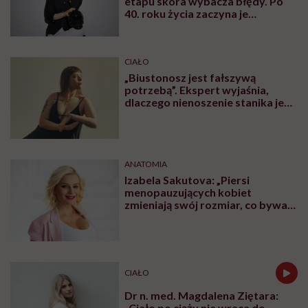
etapu skóra wybacza błędy. Po
40. roku życia zaczyna je
zapamiętywać”
CIAŁO
„Biustonosz jest fałszywą
potrzebą”. Ekspert wyjaśnia,
dlaczego nienoszenie stanika jest
zdrowsze dla piersi
ANATOMIA
Izabela Sakutova: „Piersi
menopauzujących kobiet
zmieniają swój rozmiar, co bywa
dla wielu pań zaskoczeniem”
CIAŁO
Dr n. med. Magdalena Ziętara:
„Ciało po ciąży nie wraca do