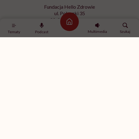
Fundacja Hello Zdrowie
ul. Poleczki 35
02-822 Warszawa
Strona główna
NIP 9512613236
Multimedia
Szukaj
Tematy
Podcast
Kontakt z redakcją
redakcja@hellozdrowie.pl
Dołącz do naszej społeczności
Właścicielem serwisu
HelloZdrowie
jest Fundacja należąca
do
USP Zdrowie sp. z o.o.
, które jest częścią
USP Group
.
Treści zawarte w serwisie HelloZdrowie mają charakter
informacyjno-edukacyjny. Jeśli potrzebujesz porady
odnośnie swojego stanu zdrowia, skonsultuj się z lekarzem
lub farmaceutą.