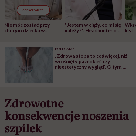
Zobacz więcej
Nie móc zostać przy
"Jestem w ciąży, co mi się
Wkró
chorym dziecku w
należy?". Headhunter o
Inst
szpitalu to tortura.
zmianie pokoleniowej u
atak
"Przeszkadzać w tym
kobiet w ciąży na rynku
wars
może chyba tylko
pracy
eksp
POLECAMY
głupota i brak
„Zdrowa stopa to coś więcej, niż
wyobraźni"
wrośnięty paznokieć czy
nieestetyczny wygląd”. O tym,
dlaczego klapki latem to kiepski
wybór, mówi podolożka
Zdrowotne
konsekwencje noszenia
szpilek