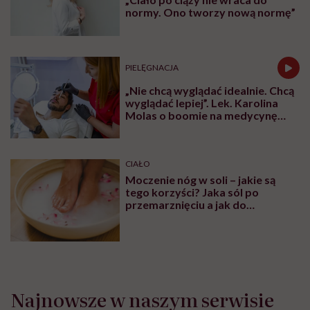
normy. Ono tworzy nową normę”
PIELĘGNACJA
„Nie chcą wyglądać idealnie. Chcą
wyglądać lepiej”. Lek. Karolina
Molas o boomie na medycynę
estetyczną dla mężczyzn
CIAŁO
Moczenie nóg w soli – jakie są
tego korzyści? Jaka sól po
przemarznięciu a jak do
oczyszczania?
Najnowsze w naszym serwisie