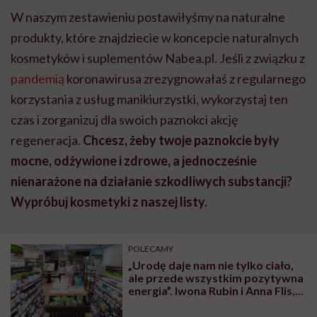
W naszym zestawieniu postawiłyśmy na naturalne
produkty, które znajdziecie w koncepcie naturalnych
kosmetyków i suplementów Nabea.pl. Jeśli z związku z
pandemią
koronawirusa zrezygnowałaś z regularnego
korzystania z usług manikiurzystki, wykorzystaj ten
czas i zorganizuj dla swoich paznokci akcję
regeneracja.
Chcesz, żeby twoje paznokcie były
mocne, odżywione i zdrowe, a jednocześnie
nienarażone na działanie szkodliwych substancji?
Wypróbuj kosmetyki z naszej listy.
POLECAMY
„Urodę daje nam nie tylko ciało,
ale przede wszystkim pozytywna
energia”. Iwona Rubin i Anna Flis,
twórczynie przestrzeni Nabea,
opowiadają o filozofii swojej firmy