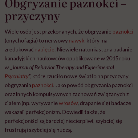
Obgryzanie paznokci –
przyczyny
Wiele osób jest przekonanych, że obgryzanie
paznokci
(onychofagia) to nerwowy
nawyk
, który ma
zredukować
napięcie
. Niewiele natomiast zna badanie
kanadyjskich naukowców opublikowane w 2015 roku
w „
Journal of Behavior Therapy and Experimental
Psychiatry
”, które rzuciło nowe światło na przyczyny
obgryzania
paznokci
. Jako powód obgryzania paznokci
oraz innych kompulsywnych zachowań związanych z
ciałem (np. wyrywanie
włosów
, drapanie się) badacze
wskazali perfekcjonizm. Dowiedli także, że
perfekcjoniści są bardziej niecierpliwi, szybciej się
frustrują i szybciej się nudzą.