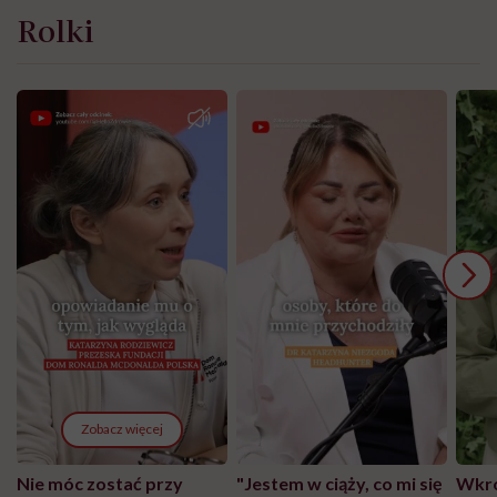
Rolki
Zobacz więcej
Nie móc zostać przy
"Jestem w ciąży, co mi się
Wkró