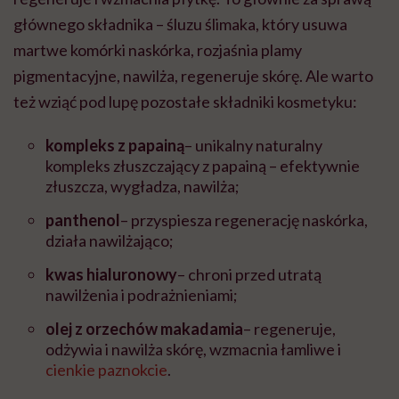
głównego składnika – śluzu ślimaka, który usuwa
martwe komórki naskórka, rozjaśnia plamy
pigmentacyjne, nawilża, regeneruje skórę. Ale warto
też wziąć pod lupę pozostałe składniki kosmetyku:
kompleks z papainą
– unikalny naturalny
kompleks złuszczający z papainą – efektywnie
złuszcza, wygładza, nawilża;
panthenol
– przyspiesza regenerację naskórka,
działa nawilżająco;
kwas hialuronowy
– chroni przed utratą
nawilżenia i podrażnieniami;
olej z orzechów makadamia
– regeneruje,
odżywia i nawilża skórę, wzmacnia łamliwe i
cienkie paznokcie
.