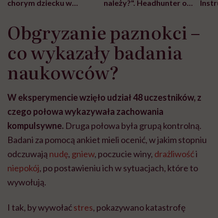
chorym dziecku w
należy?". Headhunter o
Inst
szpitalu to tortura.
zmianie pokoleniowej u
atak
"Przeszkadzać w tym
kobiet w ciąży na rynku
wars
Obgryzanie paznokci –
może chyba tylko
pracy
eksp
głupota i brak
co wykazały badania
wyobraźni"
naukowców?
W eksperymencie wzięło udział 48 uczestników, z
czego połowa wykazywała zachowania
kompulsywne.
Druga połowa była grupą kontrolną.
Badani za pomocą ankiet mieli ocenić, w jakim stopniu
odczuwają
nudę
,
gniew
, poczucie winy,
drażliwość
i
niepokój
, po postawieniu ich w sytuacjach, które to
wywołują.
I tak, by wywołać
stres
, pokazywano katastrofę