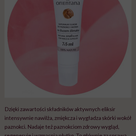
Dzięki zawartości składników aktywnych eliksir
intensywnie nawilża, zmiękcza i wygładza skórki wokół
paznokci. Nadaje też paznokciom zdrowy wygląd,
regeneruje i wzmacnia płytkę. To głównie za sprawą