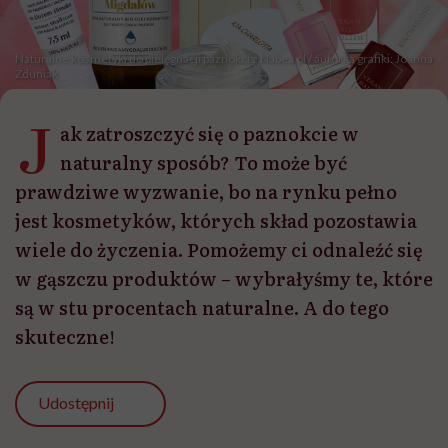
Naturalne kosmetyki do pielęgnacji paznokci z Nabea.pl / autorka grafiki: Joanna
Zduniak
J
ak zatroszczyć się o paznokcie w
naturalny sposób? To może być
prawdziwe wyzwanie, bo na rynku pełno
jest kosmetyków, których skład pozostawia
wiele do życzenia. Pomożemy ci odnaleźć się
w gąszczu produktów – wybrałyśmy te, które
są w stu procentach naturalne. A do tego
skuteczne!
Udostępnij