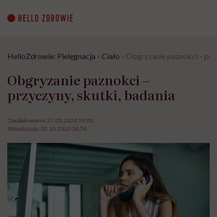
Go
to
content
HelloZdrowie: Pielęgnacja
›
Ciało
›
Obgryzanie paznokci – przy
Obgryzanie paznokci –
przyczyny, skutki, badania
Opublikowano:
27.05.2020 19:00
Aktualizacja:
02.10.2020 18:58