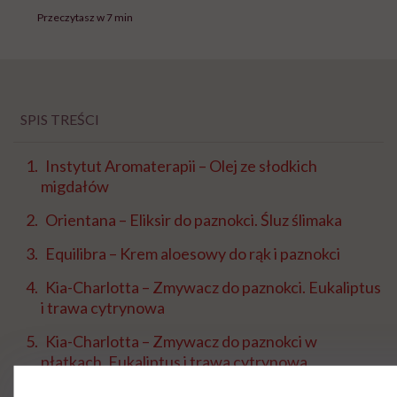
Przeczytasz w 7 min
SPIS TREŚCI
Instytut Aromaterapii – Olej ze słodkich
migdałów
Orientana – Eliksir do paznokci. Śluz ślimaka
Equilibra – Krem aloesowy do rąk i paznokci
Kia-Charlotta – Zmywacz do paznokci. Eukaliptus
i trawa cytrynowa
Kia-Charlotta – Zmywacz do paznokci w
płatkach. Eukaliptus i trawa cytrynowa
Eco by Sonya Driver – Olejek do skóry, włosów i