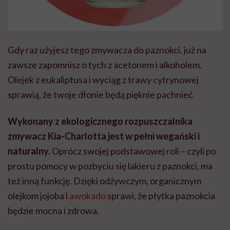
Gdy raz użyjesz tego zmywacza do paznokci, już na
zawsze zapomnisz o tych z acetonem i alkoholem.
Olejek z eukaliptusa i wyciąg z trawy cytrynowej
sprawią, że twoje dłonie będą pięknie pachnieć.
Wykonany z ekologicznego rozpuszczalnika
zmywacz Kia-Charlotta jest w pełni wegański i
naturalny.
Oprócz swojej podstawowej roli – czyli po
prostu pomocy w pozbyciu się lakieru z paznokci, ma
też inną funkcję. Dzięki odżywczym, organicznym
olejkom jojoba i
awokado
sprawi, że płytka paznokcia
będzie mocna i zdrowa.