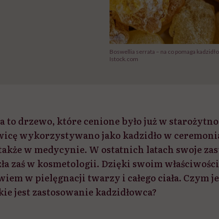
Boswellia serrata – na co pomaga kadzidł
Istock.com
a to drzewo, które cenione było już w starożytn
icę wykorzystywano jako kadzidło w ceremonia
także w medycynie. W ostatnich latach swoje za
zła zaś w kosmetologii. Dzięki swoim właściwoś
iem w pielęgnacji twarzy i całego ciała. Czym j
ie jest zastosowanie kadzidłowca?