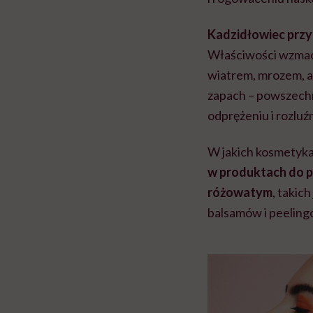
Kadzidłowiec przy
Właściwości wzmacn
wiatrem, mrozem, a
zapach – powszechni
odprężeniu i rozluź
W jakich kosmetyka
w produktach do pie
różowatym
, takic
balsamów i peelingó