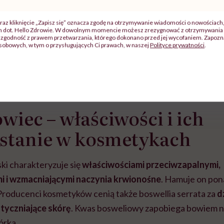
naturalnych sposobó
wsparcie organizmu. 
raz kliknięcie „Zapisz się” oznacza zgodę na otrzymywanie wiadomości o nowościach
środki ostrożności
ch dot. Hello Zdrowie. W dowolnym momencie możesz zrezygnować z otrzymywania 
zgodność z prawem przetwarzania, którego dokonano przed jej wycofaniem. Zapoznaj
sobowych, w tym o przysługujących Ci prawach, w naszej
Polityce prywatności
.
wiec – właściwości i ich
stanie w kosmetykach
ki charakteryzuje się
właściwościami przeciwzapalnymi,
 i wzmacniającymi naczynia krwionośne
. Hamuje on pon
 Producenci kosmetyków cenią także boswellia serrata za
d
styczniające skórę
. Kwas bosweliowy zapobiega bowiem n
órka.