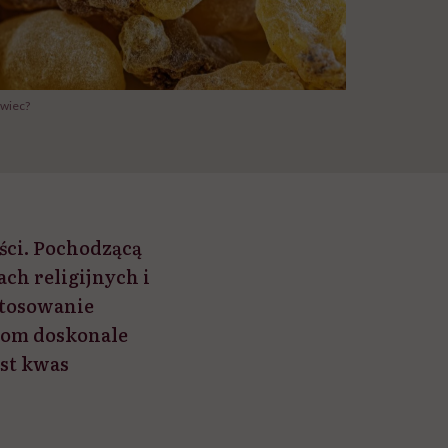
owiec?
ości. Pochodzącą
ch religijnych i
stosowanie
ciom doskonale
est kwas