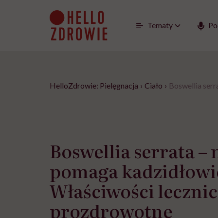
Go
to
content
Tematy
Po
HelloZdrowie: Pielęgnacja
›
Ciało
›
Boswellia serr
Boswellia serrata – 
pomaga kadzidłowi
Właściwości lecznic
prozdrowotne