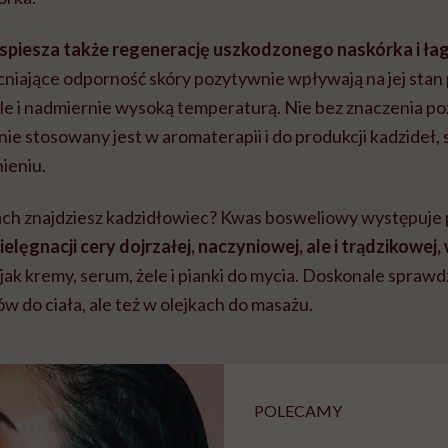
spiesza także regenerację uszkodzonego naskórka i łag
iające odporność skóry pozytywnie wpływają na jej stan 
le i nadmiernie wysoką temperaturą. Nie bez znaczenia po
e stosowany jest w aromaterapii i do produkcji kadzideł, 
nieniu.
ch znajdziesz kadzidłowiec? Kwas bosweliowy występuje
lęgnacji cery dojrzałej, naczyniowej, ale i trądzikowej,
h jak kremy, serum, żele i pianki do mycia. Doskonale sprawdz
w do ciała, ale też w olejkach do masażu.
POLECAMY