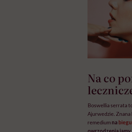
Na co po
lecznicz
Boswellia serrata t
Ajurwedzie. Znana b
remedium
na
bieg
owrzodzenia jamy 