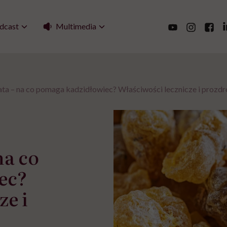
Multimedia
dcast
ata – na co pomaga kadzidłowiec? Właściwości lecznicze i prozd
na co
ec?
ze i