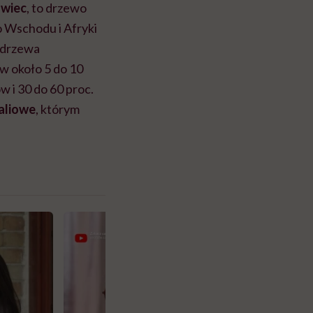
owiec
, to drzewo
go Wschodu i Afryki
z drzewa
 w około 5 do 10
w i 30 do 60 proc.
aliowe
, którym