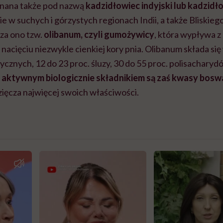
 znana także pod nazwą
kadzidłowiec indyjski lub kadzidł
nie w suchych i górzystych regionach Indii, a także Bliskie
za ono tzw.
olibanum, czyli gumożywicy
, która wypływa 
 nacięciu niezwykle cienkiej kory pnia. Olibanum składa się
rycznych, 12 do 23 proc. śluzy, 30 do 55 proc. polisacharydó
j aktywnym biologicznie składnikiem są zaś kwasy bosw
ięcza najwięcej swoich właściwości.