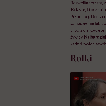
Boswellia serrata,
liściaste, które roś
Północnej. Dostarc
samodzielnie lub po
proc. z olejków ete
żywicy.
Najbardzie
kadzidłowiec zawdz
Rolki