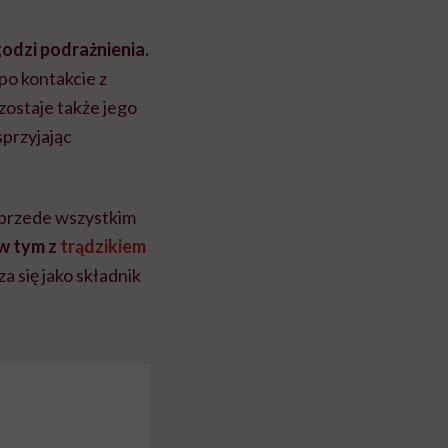
odzi podrażnienia.
po kontakcie z
zostaje także jego
sprzyjając
 przede wszystkim
 w tym z
trądzikiem
a się jako składnik