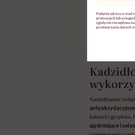
mail
*
Podanie adresu e-mail o
promocjach lub usługa
zgody nie ma wpływu na 
przetwarzaniu danych o
Kadzidło
wykorzy
Kadzidłowiec indyjs
antyoksydacyjnymi
bakterii i grzybów.
ujędrniające i uela
i rogowaceniu nask