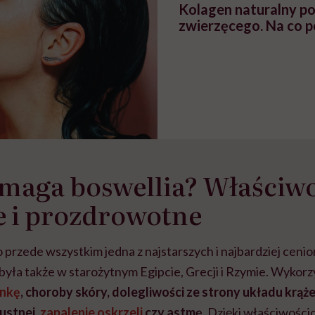
Kolagen naturalny p
zwierzęcego. Na co 
maga boswellia? Właściwo
e i prozdrowotne
o przede wszystkim jedna z najstarszych i najbardziej cenio
yła także w starożytnym Egipcie, Grecji i Rzymie. Wykorz
unkę
, choroby skóry, dolegliwości ze strony układu krąże
ustnej,
zapalenie oskrzeli
czy astmę
. Dzięki właściwośc