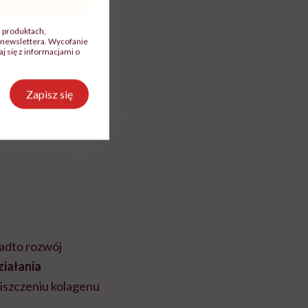
w na
Korzyści i
, produktach,
newslettera. Wycofanie
 się z informacjami o
Zapisz się
adto rozwój
ziałania
iszczeniu kolagenu