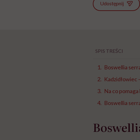
Udostępnij
SPIS TREŚCI
Boswellia serra
Kadzidłowiec –
Na co pomaga 
Boswellia serra
Boswellia