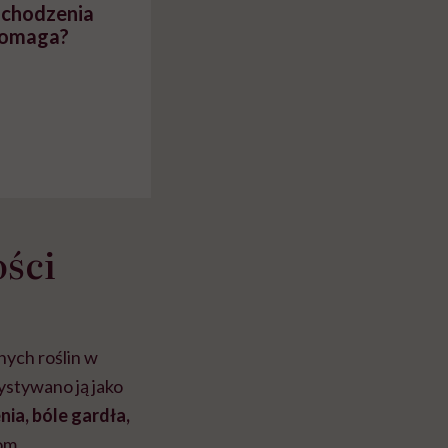
ochodzenia
pomaga?
ści
nych roślin w
ystywano ją jako
nia, bóle gardła,
iom