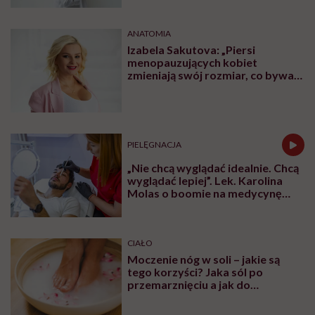
ANATOMIA
Izabela Sakutova: „Piersi
menopauzujących kobiet
zmieniają swój rozmiar, co bywa
dla wielu pań zaskoczeniem”
PIELĘGNACJA
„Nie chcą wyglądać idealnie. Chcą
wyglądać lepiej”. Lek. Karolina
Molas o boomie na medycynę
estetyczną dla mężczyzn
CIAŁO
Moczenie nóg w soli – jakie są
tego korzyści? Jaka sól po
przemarznięciu a jak do
oczyszczania?