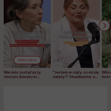
Zobacz więcej
Nie móc zostać przy
"Jestem w ciąży, co mi się
Wkró
chorym dziecku w
należy?". Headhunter o
Inst
szpitalu to tortura.
zmianie pokoleniowej u
atak
"Przeszkadzać w tym
kobiet w ciąży na rynku
wars
może chyba tylko
pracy
eksp
głupota i brak
wyobraźni"