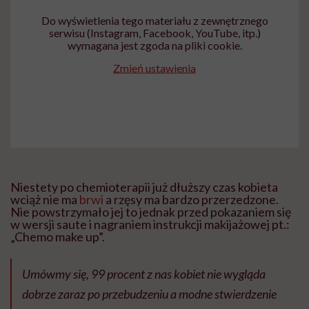
Do wyświetlenia tego materiału z zewnętrznego
serwisu (Instagram, Facebook, YouTube, itp.)
wymagana jest zgoda na pliki cookie.
Zmień ustawienia
Niestety po chemioterapii już dłuższy czas kobieta
wciąż nie ma
brwi
a rzęsy ma bardzo przerzedzone.
Nie powstrzymało jej to jednak przed pokazaniem się
w wersji saute i nagraniem instrukcji makijażowej pt.:
„Chemo make up”.
Umówmy się, 99 procent z nas kobiet nie wygląda
dobrze zaraz po przebudzeniu a modne stwierdzenie