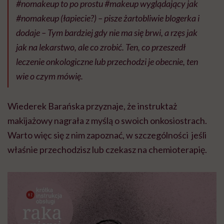
#nomakeup to po prostu #makeup wyglądający jak
#nomakeup (łapiecie?) – pisze żartobliwie blogerka i
dodaje – Tym bardziej gdy nie ma się brwi, a rzęs jak
jak na lekarstwo, ale co zrobić. Ten, co przeszedł
leczenie onkologiczne lub przechodzi je obecnie, ten
wie o czym mówię.
Wiederek Barańska przyznaje, że instruktaż
makijażowy nagrała z myślą o swoich onkosiostrach.
Warto więc się z nim zapoznać, w szczególności jeśli
właśnie przechodzisz lub czekasz na chemioterapię.