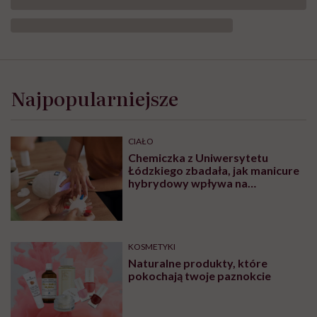
Najpopularniejsze
CIAŁO
Chemiczka z Uniwersytetu
Łódzkiego zbadała, jak manicure
hybrydowy wpływa na
paznokcie. „Pod tą piękną
warstwą zachodzą procesy
chemiczne”
KOSMETYKI
Naturalne produkty, które
pokochają twoje paznokcie