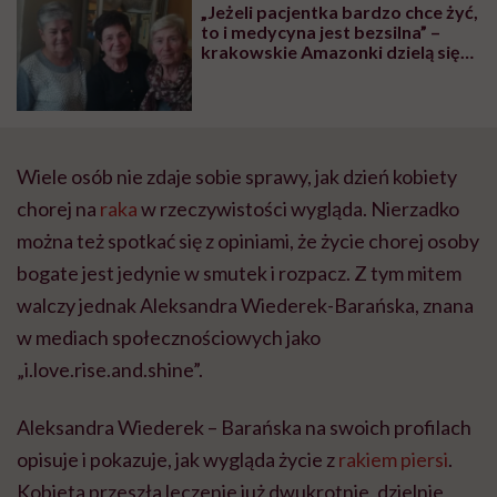
„Jeżeli pacjentka bardzo chce żyć,
to i medycyna jest bezsilna” –
krakowskie Amazonki dzielą się
swoimi doświadczeniami z rakiem
piersi
Wiele osób nie zdaje sobie sprawy, jak dzień kobiety
chorej na
raka
w rzeczywistości wygląda. Nierzadko
można też spotkać się z opiniami, że życie chorej osoby
bogate jest jedynie w smutek i rozpacz. Z tym mitem
walczy jednak Aleksandra Wiederek-Barańska, znana
w mediach społecznościowych jako
„i.love.rise.and.shine”.
Aleksandra Wiederek – Barańska na swoich profilach
opisuje i pokazuje, jak wygląda życie z
rakiem piersi
.
Kobieta przeszła leczenie już dwukrotnie, dzielnie