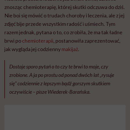
znosząc chemioterapię, której skutki odczuwa do dziś.
Nie boi się mówić o trudach choroby i leczenia, ale z jej
zdjęć bije przede wszystkim radość i uśmiech. Tym
razem jednak, pytana o to, co zrobiła, że ma tak ładne
brwi po
chemioterapii
, postanowiła zaprezentować,
jak wygląda jej codzienny
makijaż
.
Dostaje sporo pytań o to czy te brwi to moje, czy
zrobione. A ja po prostu od ponad dwóch lat „rysuje
się” codziennie z lepszym bądź gorszym skutkiem
oczywiście – pisze Wiederek-Barańska.