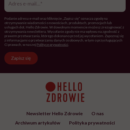
e-
mail
*
Podanie adresu e-mail oraz kliknięcie „Zapisz się” oznacza zgodę na
otrzymywanie wiadomości o nowościach, produktach, promocjach lub
usługach dot. Hello Zdrowie. W dowolnym momencie możesz zrezygnować z
otrzymywania newslettera. Wycofanie zgody nie ma wpływu na zgodność z
prawem przetwarzania, którego dokonano przed jej wycofaniem. Zapoznaj się
z informacjami o przetwarzaniu danych osobowych, w tym o przysługujących
Ci prawach, w naszej
Polityce prywatności
.
Zapisz się
Newsletter Hello Zdrowie
O nas
Archiwum artykułów
Polityka prywatności