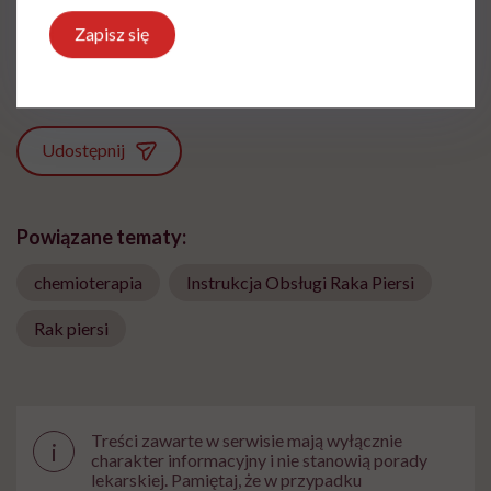
międzyczasie lubi słuchać i obserwować
innych
Zapisz się
Zobacz profil
Udostępnij
Powiązane tematy:
chemioterapia
Instrukcja Obsługi Raka Piersi
Rak piersi
Treści zawarte w serwisie mają wyłącznie
i
charakter informacyjny i nie stanowią porady
lekarskiej. Pamiętaj, że w przypadku