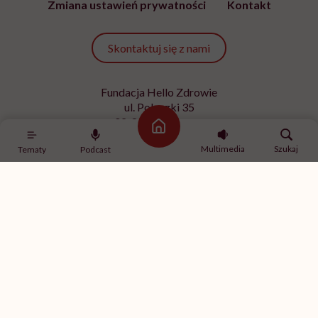
Zmiana ustawień prywatności
Kontakt
Skontaktuj się z nami
Fundacja Hello Zdrowie
ul. Poleczki 35
02-822 Warszawa
Strona główna
NIP 9512613236
Multimedia
Szukaj
Tematy
Podcast
Kontakt z redakcją
redakcja@hellozdrowie.pl
Dołącz do naszej społeczności
Właścicielem serwisu
HelloZdrowie
jest Fundacja należąca
do
USP Zdrowie sp. z o.o.
, które jest częścią
USP Group
.