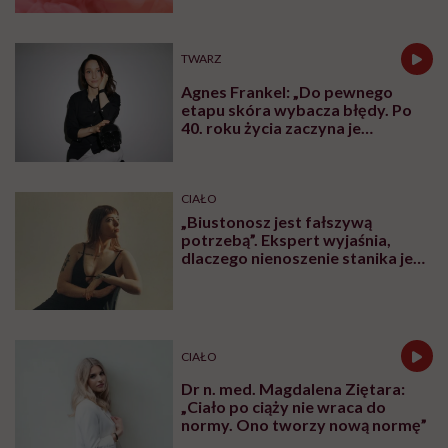
TWARZ
Agnes Frankel: „Do pewnego
etapu skóra wybacza błędy. Po
40. roku życia zaczyna je
zapamiętywać”
CIAŁO
„Biustonosz jest fałszywą
potrzebą”. Ekspert wyjaśnia,
dlaczego nienoszenie stanika jest
zdrowsze dla piersi
CIAŁO
Dr n. med. Magdalena Ziętara:
„Ciało po ciąży nie wraca do
normy. Ono tworzy nową normę”