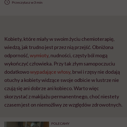
Przeczytasz w 3 min
Kobiety, które miały w swoim życiu chemioterapię,
wiedzą, jak trudno jest przez nią przejść. Obniżona
odporność,
wymioty
, nudności, częsty ból mogą
wykończyć człowieka. Przy tak złym samopoczuciu
dodatkowo
wypadające włosy
, brwi i rzęsy nie dodają
otuchy a kobiety widzące swoje odbicie w lustrze nie
czują się ani dobrze ani kobieco. Warto więc
skorzystać z makijażu permanentnego, choć niestety
czasem jest on niemożliwy ze względów zdrowotnych.
POLECAMY