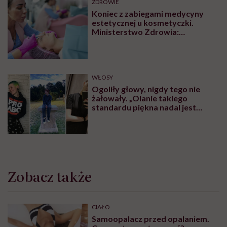
ZDROWIE
Koniec z zabiegami medycyny
estetycznej u kosmetyczki.
Ministerstwo Zdrowia:
„Uprawnienia takie posiadają
wyłącznie lekarze”
WŁOSY
Ogoliły głowy, nigdy tego nie
żałowały. „Olanie takiego
standardu piękna nadal jest
czymś wyzwalającym”
Zobacz także
CIAŁO
Samoopalacz przed opalaniem.