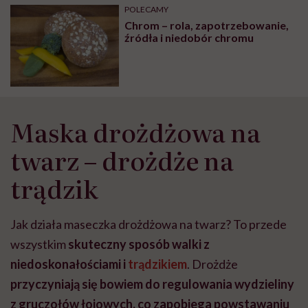
może chyba tylko
pracy
eksp
POLECAMY
głupota i brak
Chrom – rola, zapotrzebowanie,
wyobraźni"
źródła i niedobór chromu
Maska drożdżowa na
twarz – drożdże na
trądzik
Jak działa maseczka drożdżowa na twarz? To przede
wszystkim
skuteczny sposób walki z
niedoskonałościami i
trądzikiem
. Drożdże
przyczyniają się bowiem do regulowania wydzieliny
z gruczołów łojowych, co zapobiega powstawaniu