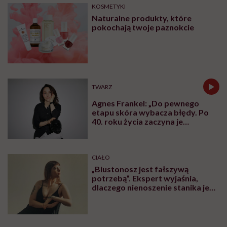
KOSMETYKI
Naturalne produkty, które
pokochają twoje paznokcie
TWARZ
Agnes Frankel: „Do pewnego
etapu skóra wybacza błędy. Po
40. roku życia zaczyna je
zapamiętywać”
CIAŁO
„Biustonosz jest fałszywą
potrzebą”. Ekspert wyjaśnia,
dlaczego nienoszenie stanika jest
zdrowsze dla piersi