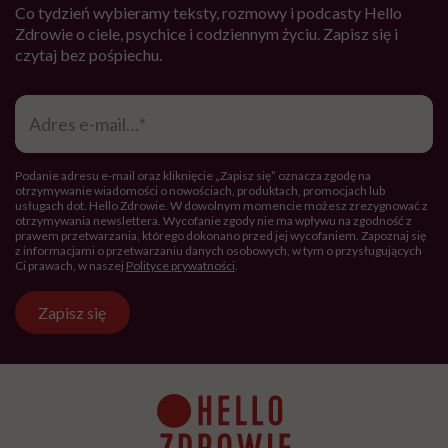
Co tydzień wybieramy teksty, rozmowy i podcasty Hello
Zdrowie o ciele, psychice i codziennym życiu. Zapisz się i
czytaj bez pośpiechu.
Adres
e-
mail
*
Podanie adresu e-mail oraz kliknięcie „Zapisz się” oznacza zgodę na
otrzymywanie wiadomości o nowościach, produktach, promocjach lub
usługach dot. Hello Zdrowie. W dowolnym momencie możesz zrezygnować z
otrzymywania newslettera. Wycofanie zgody nie ma wpływu na zgodność z
prawem przetwarzania, którego dokonano przed jej wycofaniem. Zapoznaj się
z informacjami o przetwarzaniu danych osobowych, w tym o przysługujących
Ci prawach, w naszej
Polityce prywatności
.
Zapisz się