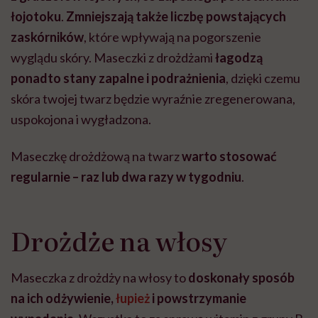
łojotoku
.
Zmniejszają także liczbę powstających
zaskórników
, które wpływają na pogorszenie
wyglądu skóry. Maseczki z drożdżami
łagodzą
ponadto stany zapalne i podrażnienia
, dzięki czemu
skóra twojej twarz będzie wyraźnie zregenerowana,
uspokojona i wygładzona.
Maseczkę drożdżową na twarz
warto stosować
regularnie – raz lub dwa razy w tygodniu
.
Drożdże na włosy
Maseczka z drożdży na włosy to
doskonały sposób
na ich odżywienie,
łupież
i powstrzymanie