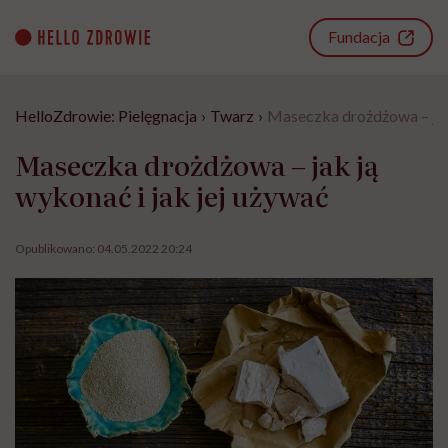
Go
to
Fundacja
content
HelloZdrowie: Pielęgnacja
›
Twarz
›
Maseczka drożdżowa – jak 
Maseczka drożdżowa – jak ją
wykonać i jak jej używać
Opublikowano:
04.05.2022 20:24