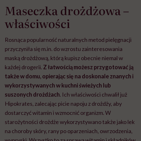
Maseczka drożdżowa –
właściwości
Rosnąca popularność naturalnych metod pielęgnacji
przyczyniła się m.in. do wzrostu zainteresowania
maską drożdżową, którą kupisz obecnie niemal w
każdej drogerii.
Z łatwością możesz przygotować ją
także w domu, opierając się na doskonale znanych i
wykorzystywanych w kuchni świeżych lub
suszonych drożdżach
. Ich właściwości chwalił już
Hipokrates, zalecając picie napoju z drożdży, aby
dostarczyć witamin i wzmocnić organizm. W
starożytności drożdże wykorzystywano także jako lek
na choroby skóry, rany po oparzeniach, owrzodzenia,
wypryski. Wszystko to za sprawą witamin i składników