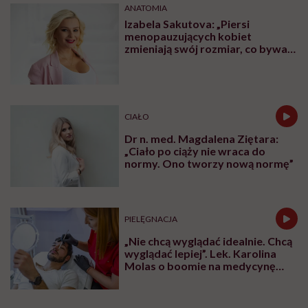
ANATOMIA
Izabela Sakutova: „Piersi
menopauzujących kobiet
zmieniają swój rozmiar, co bywa
dla wielu pań zaskoczeniem”
CIAŁO
Dr n. med. Magdalena Ziętara:
„Ciało po ciąży nie wraca do
normy. Ono tworzy nową normę”
PIELĘGNACJA
„Nie chcą wyglądać idealnie. Chcą
wyglądać lepiej”. Lek. Karolina
Molas o boomie na medycynę
estetyczną dla mężczyzn