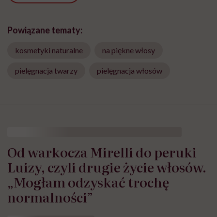
Powiązane tematy:
kosmetyki naturalne
na piękne włosy
pielęgnacja twarzy
pielęgnacja włosów
Od warkocza Mirelli do peruki
Luizy, czyli drugie życie włosów.
„Mogłam odzyskać trochę
normalności”