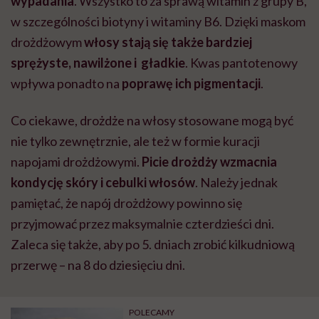
wypadania
. Wszystko to za sprawą witamin z grupy B,
w szczególności biotyny i witaminy B6. Dzięki maskom
drożdżowym
włosy stają się także bardziej
sprężyste, nawilżone i gładkie
. Kwas pantotenowy
wpływa ponadto na
poprawę ich pigmentacji
.
Co ciekawe, drożdże na włosy stosowane mogą być
nie tylko zewnętrznie, ale też w formie kuracji
napojami drożdżowymi.
Picie drożdży wzmacnia
kondycję skóry i cebulki włosów
. Należy jednak
pamiętać, że napój drożdżowy powinno się
przyjmować przez maksymalnie czterdzieści dni.
Zaleca się także, aby po 5. dniach zrobić kilkudniową
przerwę – na 8 do dziesięciu dni.
POLECAMY