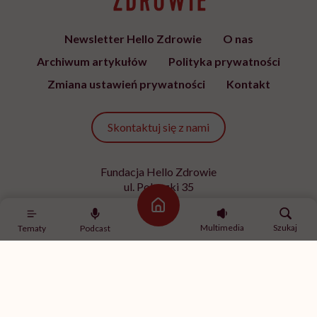
Newsletter Hello Zdrowie
O nas
Archiwum artykułów
Polityka prywatności
Zmiana ustawień prywatności
Kontakt
Skontaktuj się z nami
Fundacja Hello Zdrowie
ul. Poleczki 35
02-822 Warszawa
Strona główna
NIP 9512613236
Multimedia
Szukaj
Tematy
Podcast
Kontakt z redakcją
redakcja@hellozdrowie.pl
Dołącz do naszej społeczności