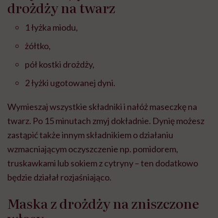
drożdży na twarz
1 łyżka miodu,
żółtko,
pół kostki drożdży,
2 łyżki ugotowanej dyni.
Wymieszaj wszystkie składniki i nałóż maseczkę na
twarz. Po 15 minutach zmyj dokładnie. Dynię możesz
zastąpić także innym składnikiem o działaniu
wzmacniającym oczyszczenie np. pomidorem,
truskawkami lub sokiem z cytryny – ten dodatkowo
będzie działał rozjaśniająco.
Maska z drożdży na zniszczone
włosy