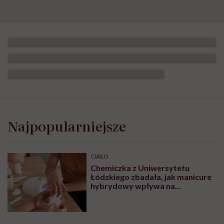
Najpopularniejsze
CIAŁO
Chemiczka z Uniwersytetu
Łódzkiego zbadała, jak manicure
hybrydowy wpływa na
paznokcie. „Pod tą piękną
warstwą zachodzą procesy
chemiczne”