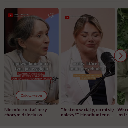
Zobacz więcej
Nie móc zostać przy
"Jestem w ciąży, co mi się
Wkró
chorym dziecku w
należy?". Headhunter o
Inst
szpitalu to tortura.
zmianie pokoleniowej u
atak
"Przeszkadzać w tym
kobiet w ciąży na rynku
wars