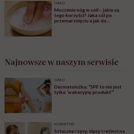
CIAŁO
Moczenie nóg w soli – jakie są
tego korzyści? Jaka sól po
przemarznięciu a jak do
oczyszczania?
Najnowsze w naszym serwisie
CIAŁO
Dermatolożka: “SPF to nie jest
tylko ‘wakacyjny produkt’”
KOSMETYKI
Sztuczne rzęsy, tipsy i retinol na