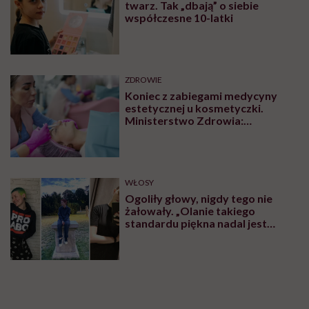
twarz. Tak „dbają” o siebie
współczesne 10-latki
ZDROWIE
Koniec z zabiegami medycyny
estetycznej u kosmetyczki.
Ministerstwo Zdrowia:
„Uprawnienia takie posiadają
wyłącznie lekarze”
WŁOSY
Ogoliły głowy, nigdy tego nie
żałowały. „Olanie takiego
standardu piękna nadal jest
czymś wyzwalającym”