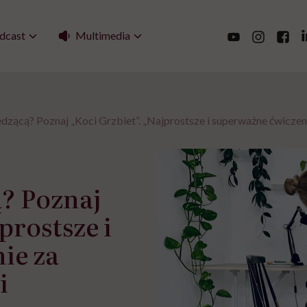
Multimedia
dcast
dzącą? Poznaj „Koci Grzbiet”. „Najprostsze i superważne ćwiczeni
ą? Poznaj
prostsze i
ie za
i