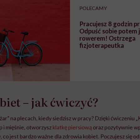
POLECAMY
Pracujesz 8 godzin pr
Odpuść sobie potem 
rowerem! Ostrzega
fizjoterapeutka
biet – jak ćwiczyć?
ężar” na plecach, kiedy siedzisz w pracy? Dzięki ćwiczeniu „
p i mięśnie, otworzysz
klatkę piersiową
oraz pozytywnie wp
y
, co jest bardzo ważne dla zdrowia kobiet. Poczujesz się od 