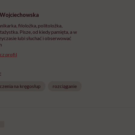
 Wojciechowska
nikarka, filolożka, politolożka,
tażystka. Pisze, od kiedy pamięta, a w
yczasie lubi słuchać i obserwować
h
z profil
:
czenia na kręgosłup
rozciąganie