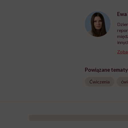
Ewa
Dzien
repor
międz
innyc
Zobac
Powiązane tematy
Ćwiczenia
ćwi