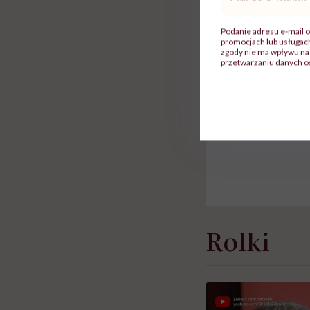
mail
*
Podanie adresu e-mail o
promocjach lub usługa
zgody nie ma wpływu na 
przetwarzaniu danych o
Do wyświetlen
Rolki