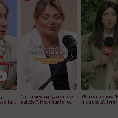
j
zy
"Jestem w ciąży, co mi się
Wkrótce nowa "
szpitalu
należy?". Headhunter o
Instrukcja". Tym 
szkadzać
zmianie pokoleniowej u
atakach paniki. Z
tylko
kobiet w ciąży na rynku
warsztat pacjen
braźni"
pracy
ekspercki