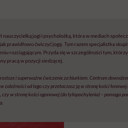
t nauczycielką jogi i psycholożką, która w mediach społe
jak prawidłowo ćwiczyć jogę. Tym razem specjalistka skupił
iu rozciągającym. Przyda się w szczególności tym, którzy 
y pracą w pozycji siedzącej.
prostsze i superważne ćwiczenie za biurkiem.
Centrum dowodzeni
 w zależności od tego czy przetaczasz ją w stronę kości łonowej 
 czy w stronę kości ogonowej (do tyłopochylenia) – pomaga po
a.