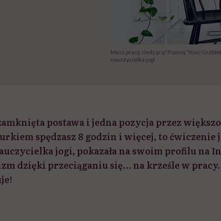
Masz pracę siedzącą? Poznaj "Koci Grzbiet
nauczycielka jogi
zamknięta postawa i jedna pozycja przez większoś
urkiem spędzasz 8 godzin i więcej, to ćwiczenie je
uczycielka jogi, pokazała na swoim profilu na In
izm dzięki przeciąganiu się… na krześle w pracy
je!