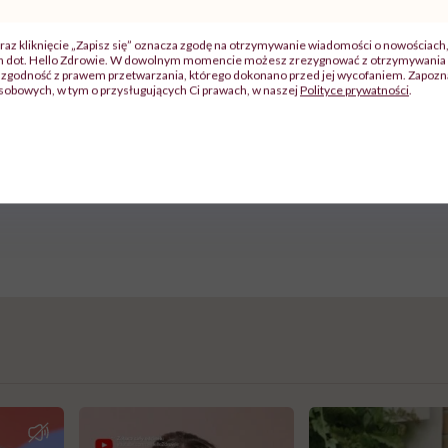
raz kliknięcie „Zapisz się” oznacza zgodę na otrzymywanie wiadomości o nowościach
ch dot. Hello Zdrowie. W dowolnym momencie możesz zrezygnować z otrzymywania 
zgodność z prawem przetwarzania, którego dokonano przed jej wycofaniem. Zapoznaj
sobowych, w tym o przysługujących Ci prawach, w naszej
Polityce prywatności
.
ia tego materiału z zewnętrznego serwisu (Instagram, Facebook, 
wymagana jest zgoda na pliki cookie.
Zmień ustawienia