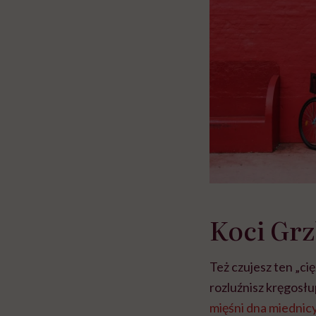
Koci Grz
Też czujesz ten „ci
rozluźnisz kręgosłu
mięśni dna miednic