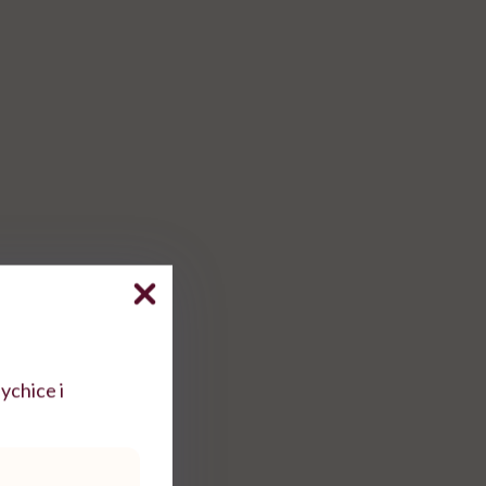
”
ychice i