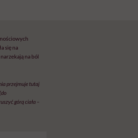
cznościowych
a się na
narzekają na ból
a przejmuje tutaj
(do
ruszyć górą ciała
–