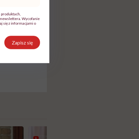
, produktach,
newslettera. Wycofanie
 się z informacjami o
YouTube, itp.)
Zapisz się