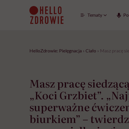
Go
to
content
Tematy
Po
HelloZdrowie: Pielęgnacja
›
Ciało
›
Masz pracę sie
Masz pracę siedząc
„Koci Grzbiet”. „Naj
superważne ćwiczen
biurkiem” – twierdz