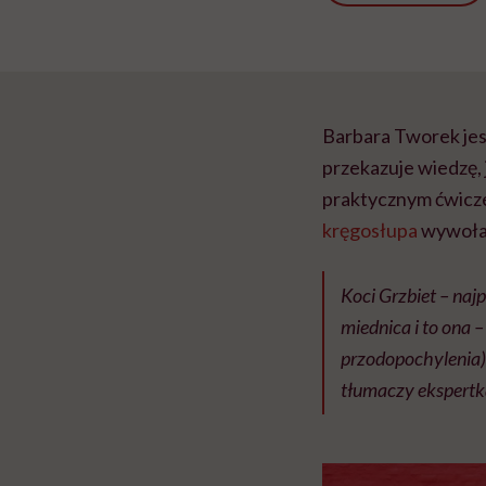
Barbara Tworek jes
przekazuje wiedzę, 
praktycznym ćwiczen
kręgosłupa
wywołan
Koci Grzbiet – naj
miednica i to ona –
przodopochylenia),
tłumaczy ekspertk