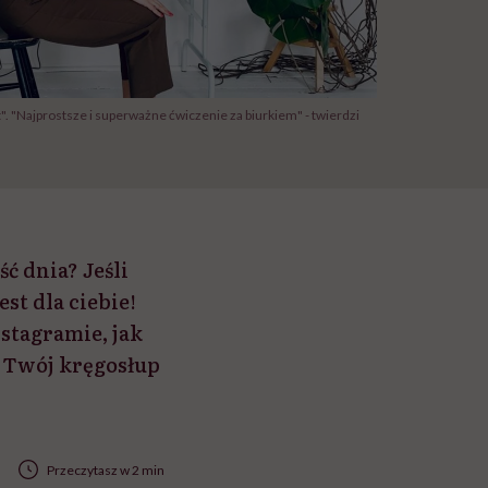
". "Najprostsze i superważne ćwiczenie za biurkiem" - twierdzi
ć dnia? Jeśli
st dla ciebie!
stagramie, jak
. Twój kręgosłup
Przeczytasz w 2 min