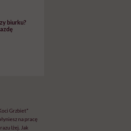
zy biurku?
jazdę
Koci Grzbiet”
łyniesz na pracę
razu lżej. Jak