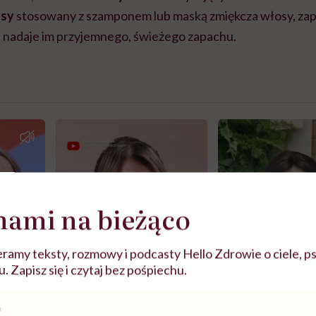
osy
stosowany z szamponem lub maską zmiękcza włosy, zap
 i nadaje im przyjemnego, świeżego zapachu.
nami na bieżąco
ramy teksty, rozmowy i podcasty Hello Zdrowie o ciele, ps
 Zapisz się i czytaj bez pośpiechu.