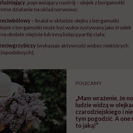
zluźniający
, poprawiający nastrój – olejek z bergamotki
stne działanie na układ nerwowy;
rzeciwbólowy
– linalol w składzie olejku z bergamotki
lejek z bergamotki może być wykorzystywany jako środek
a obolałe mięśnie lub inną bolącą partię ciała;
zeciwgrzybiczy
(wykazuje aktywność wobec niektórych
dżopodobnych).
POLECAMY
„Mam wrażenie, że n
ludzie widzą w olejka
czarodziejskiego i ni
tym pogodzić. A one 
to jaką!”