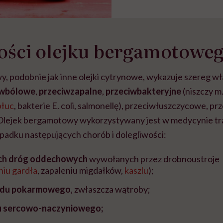
ości olejku bergamotowe
, podobnie jak inne olejki cytrynowe, wykazuje szereg w
iwbólowe
,
przeciwzapalne
,
przeciwbakteryjne
(niszczy m.
płuc
, bakterie E. coli, salmonellę), przeciwłuszczycowe, pr
Olejek bergamotowy wykorzystywany jest w medycynie tra
ypadku następujących chorób i dolegliwości:
ch dróg oddechowych
wywołanych przez drobnoustroje
niu gardła
, zapaleniu migdałków,
kaszlu
);
adu pokarmowego
, zwłaszcza wątroby;
u sercowo-naczyniowego;