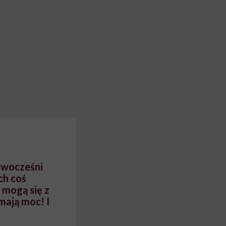
owocześni
ch coś
e mogą się z
mają moc! I