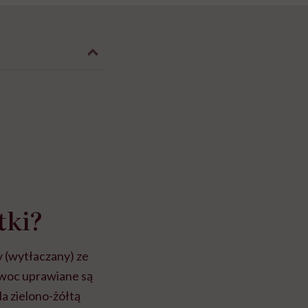
tki?
 (wytłaczany) ze
owoc uprawiane są
Ma zielono-żółtą