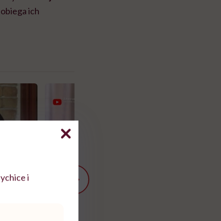
obiega ich
ychice i