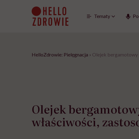
Go
to
content
Tematy
Po
HelloZdrowie: Pielęgnacja
›
Olejek bergamotowy –
Olejek bergamotow
właściwości, zasto