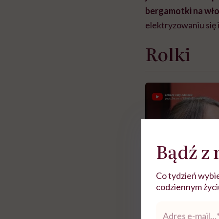
bergamotki na wł
elektryzowaniu się
Rolki
Bądź z 
Co tydzień wybie
codziennym życiu.
Adres
e-