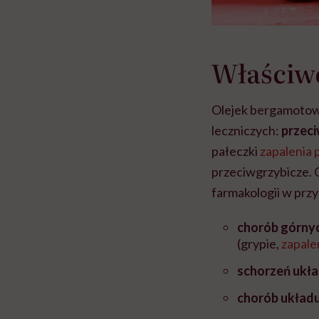
Właściw
Olejek bergamotowy
leczniczych:
przec
pałeczki
zapalenia 
przeciwgrzybicze. 
farmakologii w prz
chorób górny
(grypie,
zapale
schorzeń ukł
chorób układ