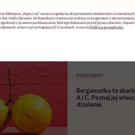
raz kliknięcie „Zapisz się” oznacza zgodę na otrzymywanie wiadomości o nowościach
j
ch dot. Hello Zdrowie. W dowolnym momencie możesz zrezygnować z otrzymywania 
zgodność z prawem przetwarzania, którego dokonano przed jej wycofaniem. Zapoznaj
sobowych, w tym o przysługujących Ci prawach, w naszej
Polityce prywatności
.
zy
"Jestem w ciąży, co mi się
Wkrótce nowa "
szpitalu
należy?". Headhunter o
Instrukcja". Tym 
szkadzać
zmianie pokoleniowej u
atakach paniki. Z
tylko
kobiet w ciąży na rynku
warsztat pacjen
braźni"
pracy
ekspercki
POLECAMY
Bergamotka to skarb
A i C. Poznaj jej właśc
działanie