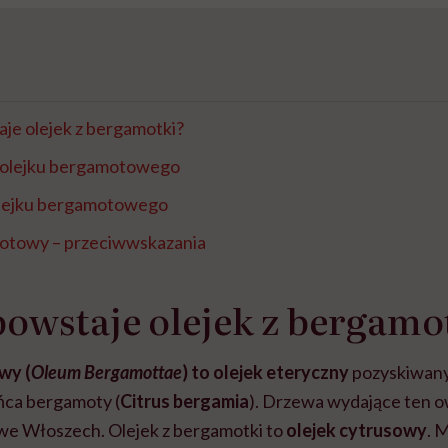
je olejek z bergamotki?
 olejku bergamotowego
lejku bergamotowego
otowy – przeciwwskazania
powstaje olejek z bergamo
wy (
Oleum Bergamottae
) to olejek eteryczny
pozyskiwany
ńca bergamoty (
Citrus bergamia
). Drzewa wydające ten 
 we Włoszech. Olejek z bergamotki to
olejek cytrusowy
. 