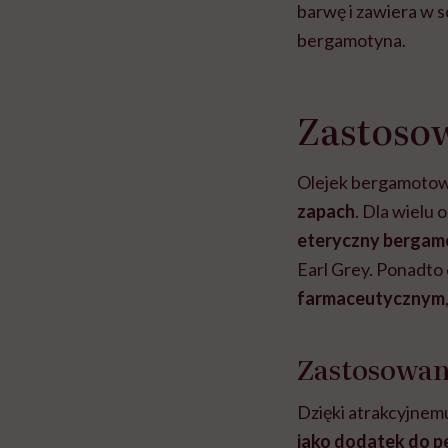
barwę i zawiera w so
bergamotyna.
Zastoso
Olejek bergamotowy
zapach
. Dla wielu 
eteryczny bergam
Earl Grey. Ponadto 
farmaceutycznym
Zastosowan
Dzięki atrakcyjne
jako dodatek do p