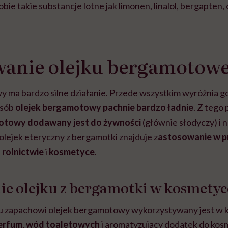
bie takie substancje lotne jak limonen, linalol, bergapten,
wanie olejku bergamotow
 ma bardzo silne działanie. Przede wszystkim wyróżnia g
osób
olejek bergamotowy pachnie bardzo ładnie
. Z teg
otowy dodawany jest do żywności
(głównie słodyczy) i 
olejek eteryczny z bergamotki znajduje z
astosowanie w p
,
rolnictwie
i
kosmetyce
.
ie olejku z bergamotki w kosmetyc
mu zapachowi olejek bergamotowy wykorzystywany jest w
erfum
,
wód toaletowych
i aromatyzujący dodatek do ko