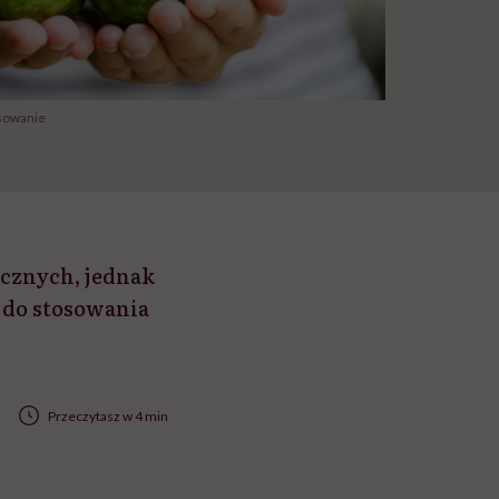
osowanie
ycznych, jednak
a do stosowania
Przeczytasz w 4 min