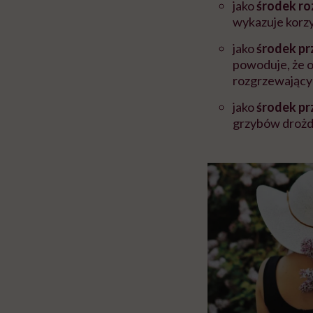
jako
środek ro
wykazuje korzy
jako
środek p
powoduje, że o
rozgrzewający n
jako
środek pr
grzybów droż