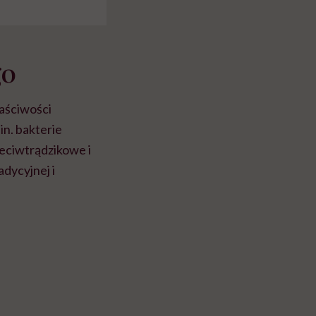
go
łaściwości
in. bakterie
zeciwtrądzikowe i
dycyjnej i