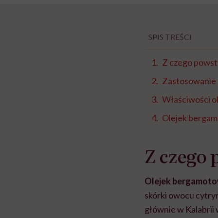
SPIS TREŚCI
Z czego powsta
Zastosowanie
Właściwości o
Olejek bergam
Z czego 
Olejek bergamoto
skórki owocu cytry
głównie w Kalabrii