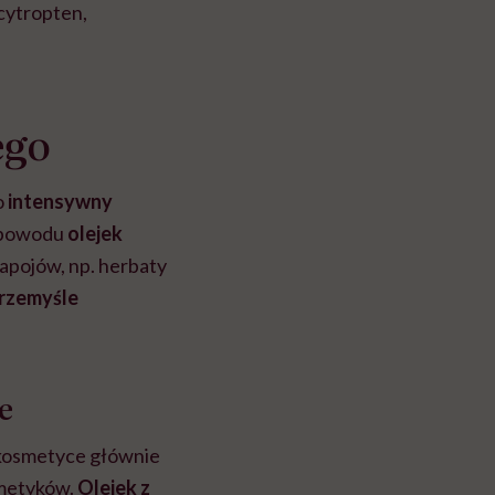
 cytropten,
ego
o
intensywny
o powodu
olejek
napojów, np. herbaty
rzemyśle
e
 kosmetyce głównie
smetyków.
Olejek z