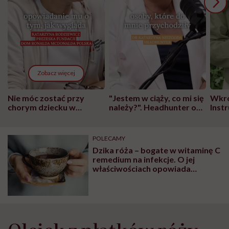
Zobacz więcej
Nie móc zostać przy
"Jestem w ciąży, co mi się
Wkró
chorym dziecku w
należy?". Headhunter o
Inst
szpitalu to tortura.
zmianie pokoleniowej u
atak
"Przeszkadzać w tym
kobiet w ciąży na rynku
wars
może chyba tylko
pracy
eksp
POLECAMY
głupota i brak
Dzika róża – bogate w witaminę C
wyobraźni"
remedium na infekcje. O jej
właściwościach opowiada
naturoterapeutka