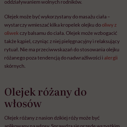
oddziaływaniem wolnych rodników.
Olejek może być wykorzystany do masażu ciała –
wystarczy wmieszać kilka kropelek olejku do
oliwy z
oliwek
czy balsamu do ciała. Olejek może wzbogacić
także kąpiel, czyniąc z niej pielęgnacyjny i relaksujący
rytuał. Nie ma przeciwwskazań do stosowania olejku
różanego poza tendencją do nadwrażliwości i
alergii
skórnych.
Olejek różany do
włosów
Olejek różany z nasion dzikiej róży może być
aplikowany na włosy. Sprawdza się przede wszystkim