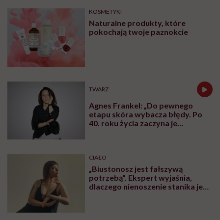
KOSMETYKI
Naturalne produkty, które
pokochają twoje paznokcie
TWARZ
Agnes Frankel: „Do pewnego
etapu skóra wybacza błędy. Po
40. roku życia zaczyna je
zapamiętywać”
CIAŁO
„Biustonosz jest fałszywą
potrzebą”. Ekspert wyjaśnia,
dlaczego nienoszenie stanika jest
zdrowsze dla piersi