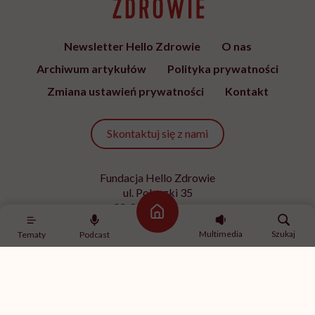
Newsletter Hello Zdrowie
O nas
Archiwum artykułów
Polityka prywatności
Zmiana ustawień prywatności
Kontakt
Skontaktuj się z nami
Fundacja Hello Zdrowie
ul. Poleczki 35
02-822 Warszawa
Strona główna
NIP 9512613236
Multimedia
Szukaj
Tematy
Podcast
Kontakt z redakcją
redakcja@hellozdrowie.pl
Dołącz do naszej społeczności