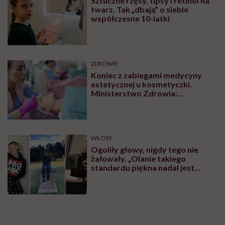
Sztuczne rzęsy, tipsy i retinol na
twarz. Tak „dbają” o siebie
współczesne 10-latki
ZDROWIE
Koniec z zabiegami medycyny
estetycznej u kosmetyczki.
Ministerstwo Zdrowia:
„Uprawnienia takie posiadają
wyłącznie lekarze”
WŁOSY
Ogoliły głowy, nigdy tego nie
żałowały. „Olanie takiego
standardu piękna nadal jest
czymś wyzwalającym”