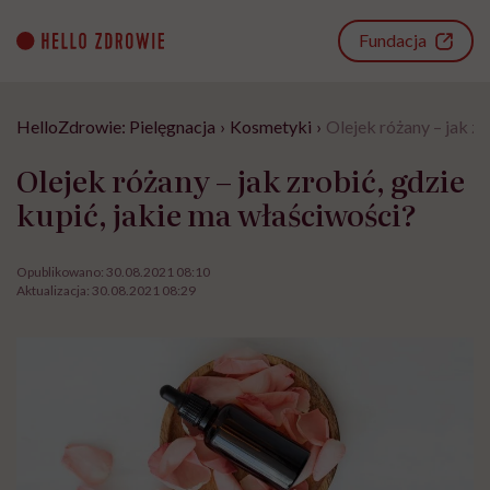
Go
to
Fundacja
content
HelloZdrowie: Pielęgnacja
›
Kosmetyki
›
Olejek różany – jak zr
Olejek różany – jak zrobić, gdzie
kupić, jakie ma właściwości?
Opublikowano:
30.08.2021 08:10
Aktualizacja:
30.08.2021 08:29