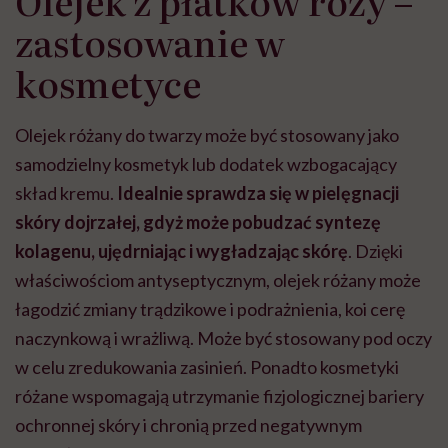
Olejek z płatków róży –
zastosowanie w
kosmetyce
Olejek różany do twarzy może być stosowany jako
samodzielny kosmetyk lub dodatek wzbogacający
skład kremu.
Idealnie sprawdza się w pielęgnacji
skóry dojrzałej, gdyż może pobudzać syntezę
kolagenu, ujędrniając i wygładzając skórę
. Dzięki
właściwościom antyseptycznym, olejek różany może
łagodzić zmiany trądzikowe i podrażnienia, koi cerę
naczynkową i wrażliwą. Może być stosowany pod oczy
w celu zredukowania zasinień. Ponadto kosmetyki
różane wspomagają utrzymanie fizjologicznej bariery
ochronnej skóry i chronią przed negatywnym