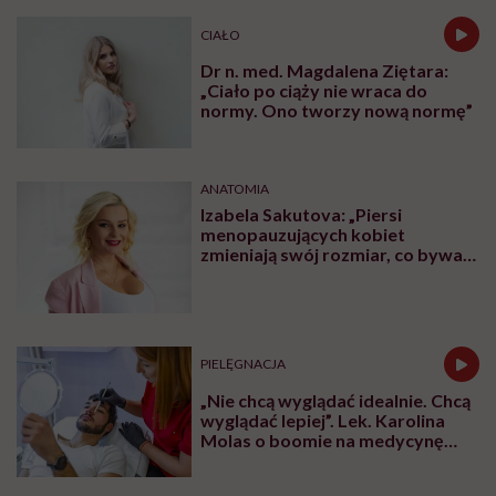
CIAŁO
Dr n. med. Magdalena Ziętara:
„Ciało po ciąży nie wraca do
normy. Ono tworzy nową normę”
ANATOMIA
Izabela Sakutova: „Piersi
menopauzujących kobiet
zmieniają swój rozmiar, co bywa
dla wielu pań zaskoczeniem”
PIELĘGNACJA
„Nie chcą wyglądać idealnie. Chcą
wyglądać lepiej”. Lek. Karolina
Molas o boomie na medycynę
estetyczną dla mężczyzn