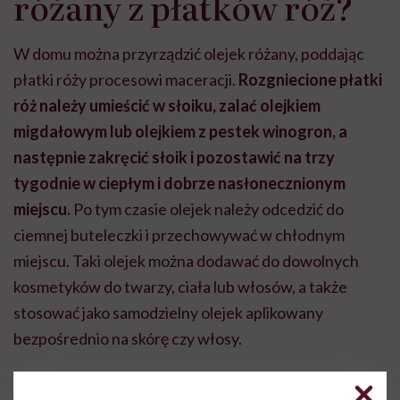
różany z płatków róż?
W domu można przyrządzić olejek różany, poddając
płatki róży procesowi maceracji.
Rozgniecione płatki
róż należy umieścić w słoiku, zalać olejkiem
migdałowym lub olejkiem z pestek winogron, a
następnie zakręcić słoik i pozostawić na trzy
tygodnie w ciepłym i dobrze nasłonecznionym
miejscu.
Po tym czasie olejek należy odcedzić do
ciemnej buteleczki i przechowywać w chłodnym
miejscu. Taki olejek można dodawać do dowolnych
kosmetyków do twarzy, ciała lub włosów, a także
stosować jako samodzielny olejek aplikowany
bezpośrednio na skórę czy włosy.