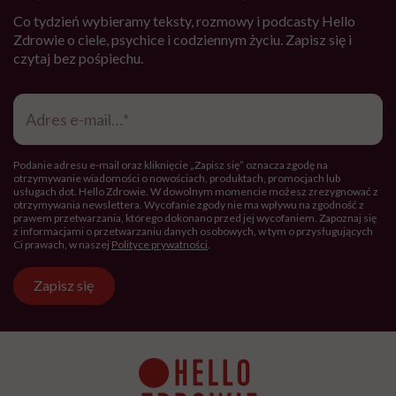
Co tydzień wybieramy teksty, rozmowy i podcasty Hello
Zdrowie o ciele, psychice i codziennym życiu. Zapisz się i
czytaj bez pośpiechu.
Adres
e-
mail
*
Podanie adresu e-mail oraz kliknięcie „Zapisz się” oznacza zgodę na
otrzymywanie wiadomości o nowościach, produktach, promocjach lub
usługach dot. Hello Zdrowie. W dowolnym momencie możesz zrezygnować z
otrzymywania newslettera. Wycofanie zgody nie ma wpływu na zgodność z
prawem przetwarzania, którego dokonano przed jej wycofaniem. Zapoznaj się
z informacjami o przetwarzaniu danych osobowych, w tym o przysługujących
Ci prawach, w naszej
Polityce prywatności
.
Zapisz się