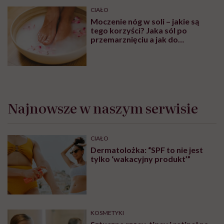
CIAŁO
Moczenie nóg w soli – jakie są
tego korzyści? Jaka sól po
przemarznięciu a jak do
oczyszczania?
Najnowsze w naszym serwisie
CIAŁO
Dermatolożka: “SPF to nie jest
tylko ‘wakacyjny produkt’”
KOSMETYKI