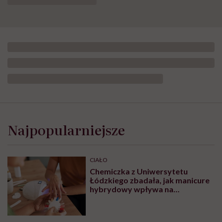
Najpopularniejsze
CIAŁO
Chemiczka z Uniwersytetu
Łódzkiego zbadała, jak manicure
hybrydowy wpływa na
paznokcie. „Pod tą piękną
warstwą zachodzą procesy
chemiczne”