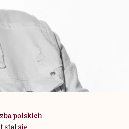
zba polskich
stał się