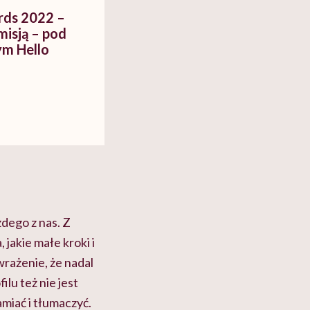
rds 2022 –
misją – pod
m Hello
żdego z nas. Z
, jakie małe kroki i
wrażenie, że nadal
ilu też nie jest
miać i tłumaczyć.