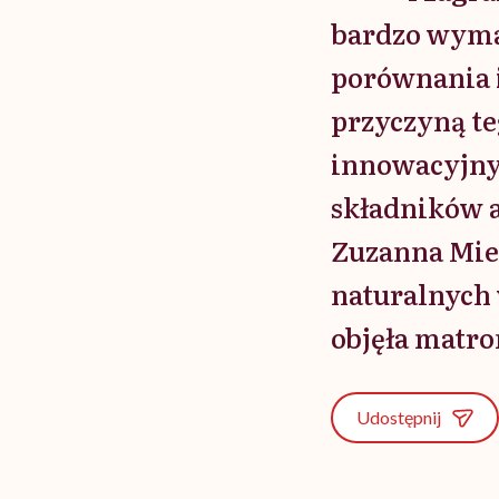
bardzo wyma
porównania i
przyczyną te
innowacyjnyc
składników 
Zuzanna Mie
naturalnych 
objęła matr
Udostępnij