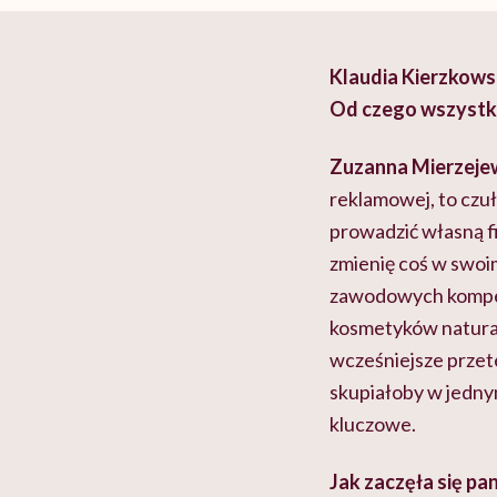
Klaudia Kierzkows
Od czego wszystko
Zuzanna Mierzeje
reklamowej, to czu
prowadzić własną 
zmienię coś w swoim
zawodowych kompete
kosmetyków natural
wcześniejsze przet
skupiałoby w jedny
kluczowe.
Jak zaczęła się p