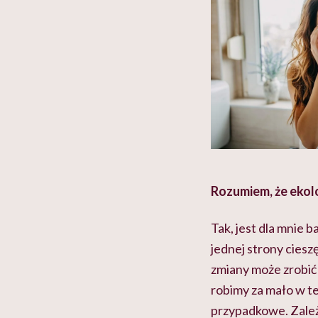
Rozumiem, że ekolo
Tak, jest dla mnie 
jednej strony cieszę 
zmiany może zrobić 
robimy za mało w tej
przypadkowe. Zależ