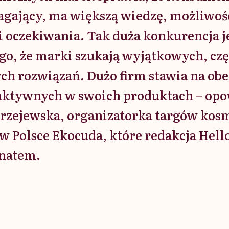
gający, ma większą wiedzę, możliwoś
 oczekiwania. Tak duża konkurencja j
go, że marki szukają wyjątkowych, czę
h rozwiązań. Dużo firm stawia na ob
aktywnych w swoich produktach – op
rzejewska, organizatorka targów ko
w Polsce Ekocuda, które redakcja Hell
onatem.