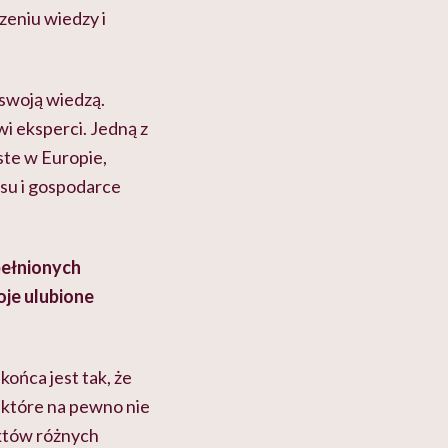
eniu wiedzy i
 swoją wiedzą.
wi eksperci. Jedną z
ste
w Europie,
su i gospodarce
pełnionych
je ulubione
ońca jest tak, że
i, które na pewno nie
uktów różnych