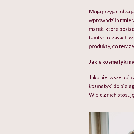
Moja przyjaciółka 
wprowadziła mnie w
marek, które posiad
tamtych czasach w ż
produkty, co teraz 
Jakie kosmetyki na
Jako pierwsze pojaw
kosmetyki do pielęg
Wiele z nich stosuję