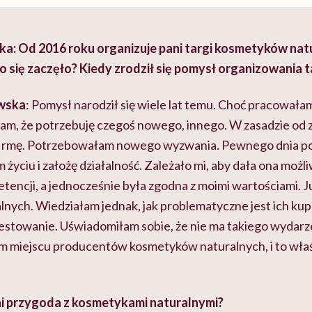
ka: Od 2016 roku organizuje pani targi kosmetyków nat
 się zaczęło? Kiedy zrodził się pomysł organizowania 
wska
: Pomysł narodził się wiele lat temu. Choć
pracowałam
łam,
że potrzebuję czegoś nowego, innego. W zasadzie od
firmę. Potrzebowałam nowego wyzwania. Pewnego dnia p
 życiu i założę działalność. Zależało mi, aby dała ona moż
ncji, a jednocześnie była zgodna z moimi wartościami. 
nych. Wiedziałam jednak, jak problematyczne jest ich kup
estowanie. Uświadomiłam sobie, że nie ma takiego wydarze
m miejscu producentów kosmetyków naturalnych, i to właś
ani przygoda z kosmetykami naturalnymi?