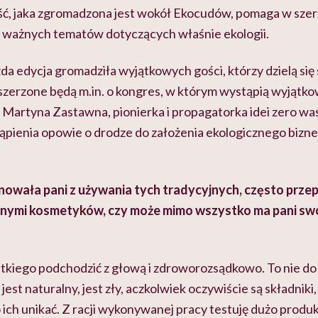
ość, jaka zgromadzona
jest wokół Ekocudów, pomaga w szerz
 ważnych tematów dotyczących właśnie ekologii.
żda edycja gromadziła wyjątkowych gości, którzy dzielą się
zszerzone będą m.in. o kongres, w którym wystąpią wyjątko
 Martyna Zastawna, pionierka i propagatorka idei zero w
a
ąpienia opowie o drodze do założenia ekologicznego bizne
nowała pani z używania tych tradycyjnych, często prze
nymi kosmetyków, czy może mimo wszystko ma pani swo
tkiego podchodzić z głową i zdroworozsądkowo. To nie do k
jest naturalny, jest zły, aczkolwiek oczywiście są składnik
o ich unikać. Z racji wykonywanej pracy testuję dużo prod