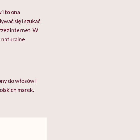
 i to ona
wać się i szukać
rzez internet. W
e naturalne
pony do włosów i
olskich marek.