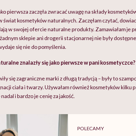
jako pierwsza zaczęła zwracać uwagę na składy kosmetyków
 świat kosmetyków naturalnych. Zaczęłam czytać, dowiady
ają w swojej ofercie naturalne produkty. Zamawiałam je p
adnym sklepie ani drogerii stacjonarnej nie były dostępn
wydaje się nie do pomyślenia.
turalne znalazły się jako pierwsze w pani kosmetyczce?
iły się zagraniczne marki z długą tradycją – były to szam
nacji ciała i twarzy. Używałam również kosmetyków kilku p
 nadal i bardzo je cenię za jakość.
POLECAMY