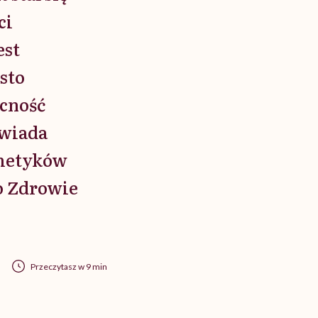
ci
est
sto
ecność
owiada
smetyków
o Zdrowie
Przeczytasz w 9 min