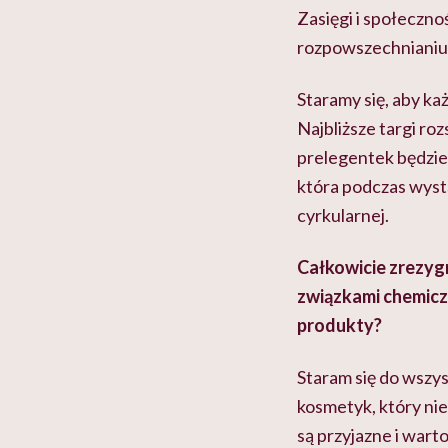
Zasięgi i społeczn
rozpowszechnianiu
Staramy się, aby ka
Najbliższe targi ro
prelegentek będzie
która podczas wyst
cyrkularnej.
Całkowicie zrezyg
związkami chemicz
produkty?
Staram się do wszys
kosmetyk, który nie 
są przyjazne i wart