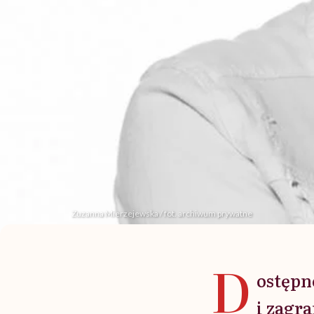
Zuzanna Mierzejewska / fot. archiwum prywatne
D
ostępn
i zagr