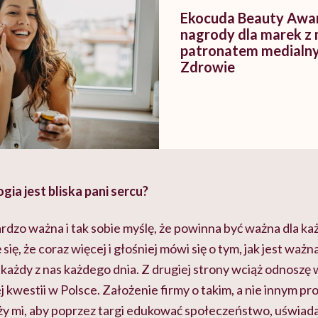
Ekocuda Beauty Awa
nagrody dla marek z 
patronatem medialny
Zdrowie
gia jest bliska pani sercu?
bardzo ważna i tak sobie myślę, że powinna być ważna dla ka
się, że coraz więcej i głośniej mówi się o tym, jak jest ważna
każdy z nas każdego dnia. Z drugiej strony wciąż odnoszę 
 kwestii w Polsce. Założenie firmy o takim, a nie innym prof
y mi, aby poprzez targi edukować społeczeństwo, uświada