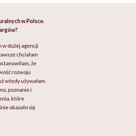
uralnych w Polsce.
targów?
 w dużej agencji
 zawsze chciałam
ostanowiłam, że
liwość rozwoju
Już wtedy używałam
no, poznanie i
nia, które
nie okazało się