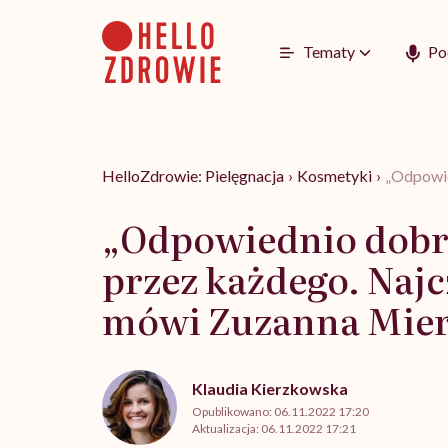
Go
to
content
Tematy
Po
HelloZdrowie: Pielęgnacja
›
Kosmetyki
›
„Odpowie
„Odpowiednio dobr
przez każdego. Najc
mówi Zuzanna Mier
Klaudia Kierzkowska
Opublikowano:
06.11.2022 17:20
Aktualizacja:
06.11.2022 17:21