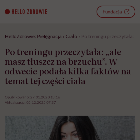
Go
to
Fundacja
content
HelloZdrowie: Pielęgnacja
›
Ciało
›
Po treningu przeczytała: „a
Po treningu przeczytała: „ale
masz tłuszcz na brzuchu”. W
odwecie podała kilka faktów na
temat tej części ciała
Opublikowano:
27.01.2020 13:16
Aktualizacja:
05.12.2025 07:37