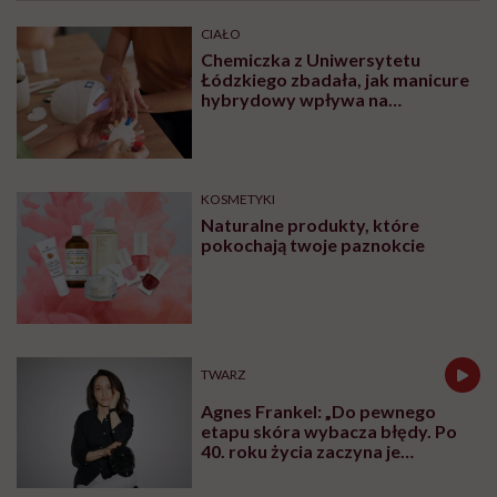
CIAŁO
Chemiczka z Uniwersytetu
Łódzkiego zbadała, jak manicure
hybrydowy wpływa na
paznokcie. „Pod tą piękną
warstwą zachodzą procesy
chemiczne”
KOSMETYKI
Naturalne produkty, które
pokochają twoje paznokcie
TWARZ
Agnes Frankel: „Do pewnego
etapu skóra wybacza błędy. Po
40. roku życia zaczyna je
zapamiętywać”