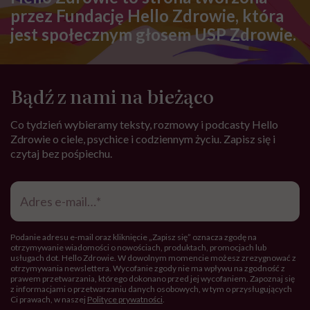
przez Fundację Hello Zdrowie, która
jest społecznym głosem USP Zdrowie.
Bądź z nami na bieżąco
Co tydzień wybieramy teksty, rozmowy i podcasty Hello
Zdrowie o ciele, psychice i codziennym życiu. Zapisz się i
czytaj bez pośpiechu.
Adres
e-
mail
*
Podanie adresu e-mail oraz kliknięcie „Zapisz się” oznacza zgodę na
otrzymywanie wiadomości o nowościach, produktach, promocjach lub
usługach dot. Hello Zdrowie. W dowolnym momencie możesz zrezygnować z
otrzymywania newslettera. Wycofanie zgody nie ma wpływu na zgodność z
prawem przetwarzania, którego dokonano przed jej wycofaniem. Zapoznaj się
z informacjami o przetwarzaniu danych osobowych, w tym o przysługujących
Ci prawach, w naszej
Polityce prywatności
.