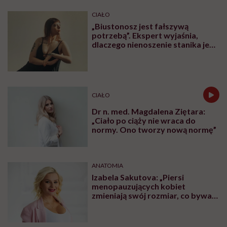
CIAŁO
„Biustonosz jest fałszywą
potrzebą”. Ekspert wyjaśnia,
dlaczego nienoszenie stanika jest
zdrowsze dla piersi
CIAŁO
Dr n. med. Magdalena Ziętara:
„Ciało po ciąży nie wraca do
normy. Ono tworzy nową normę”
ANATOMIA
Izabela Sakutova: „Piersi
menopauzujących kobiet
zmieniają swój rozmiar, co bywa
dla wielu pań zaskoczeniem”