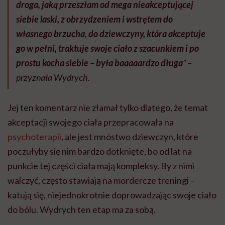
droga, jaką przeszłam od mega nieakceptującej
siebie laski, z obrzydzeniem i wstrętem do
własnego brzucha, do dziewczyny, która akceptuje
go w pełni, traktuje swoje ciało z szacunkiem i po
prostu kocha siebie – była baaaaardzo długa
” –
przyznała Wydrych.
Jej ten komentarz nie złamał tylko dlatego, że temat
akceptacji swojego ciała przepracowała na
psychoterapii
, ale jest mnóstwo dziewczyn, które
poczułyby się nim bardzo dotknięte, bo od lat na
punkcie tej części ciała mają kompleksy. By z nimi
walczyć, często stawiają na mordercze treningi –
katują się, niejednokrotnie doprowadzając swoje ciało
do bólu. Wydrych ten etap ma za sobą.