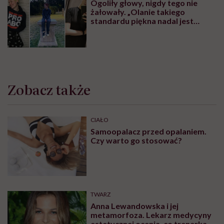
Ogoliły głowy, nigdy tego nie
żałowały. „Olanie takiego
standardu piękna nadal jest
czymś wyzwalającym”
Zobacz także
CIAŁO
Samoopalacz przed opalaniem.
Czy warto go stosować?
TWARZ
Anna Lewandowska i jej
metamorfoza. Lekarz medycyny
estetycznej ocenia, co trenerka