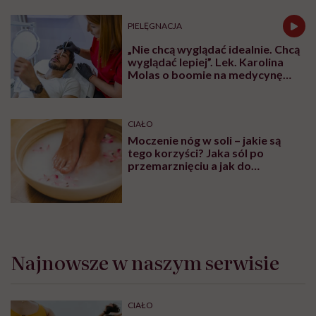
PIELĘGNACJA
„Nie chcą wyglądać idealnie. Chcą
wyglądać lepiej”. Lek. Karolina
Molas o boomie na medycynę
estetyczną dla mężczyzn
CIAŁO
Moczenie nóg w soli – jakie są
tego korzyści? Jaka sól po
przemarznięciu a jak do
oczyszczania?
Najnowsze w naszym serwisie
CIAŁO