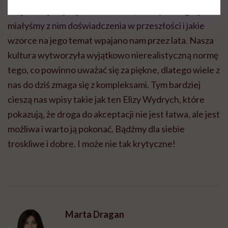
To, jak czujemy się w swoim ciele, zależy od tego, jakie
miałyśmy z nim doświadczenia w przeszłości i jakie
wzorce na jego temat wpajano nam przez lata. Nasza
kultura wytworzyła wyjątkowo nierealistyczną normę
tego, co powinno uważać się za piękne, dlatego wiele z
nas do dziś zmaga się z kompleksami. Tym bardziej
cieszą nas wpisy takie jak ten Elizy Wydrych, które
pokazują, że droga do akceptacji nie jest łatwa, ale jest
możliwa i warto ją pokonać. Bądźmy dla siebie
troskliwe i dobre. I może nie tak krytyczne!
Marta Dragan