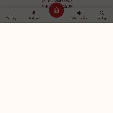
02-822 Warszawa
NIP 9512613236
Strona główna
Kontakt z redakcją
Multimedia
Szukaj
Tematy
Podcast
redakcja@hellozdrowie.pl
Dołącz do naszej społeczności
Właścicielem serwisu
HelloZdrowie
jest Fundacja należąca
do
USP Zdrowie sp. z o.o.
, które jest częścią
USP Group
.
Treści zawarte w serwisie HelloZdrowie mają charakter
informacyjno-edukacyjny. Jeśli potrzebujesz porady
odnośnie swojego stanu zdrowia, skonsultuj się z lekarzem
lub farmaceutą.
© 2012-2026 | HelloZdrowie
Realizacja:
GeekRoom.pl