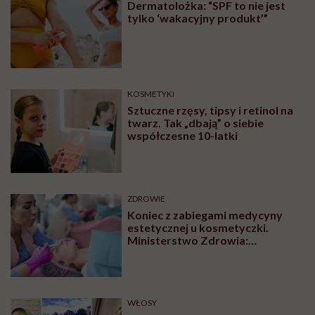
Dermatolożka: “SPF to nie jest
tylko ‘wakacyjny produkt’”
KOSMETYKI
Sztuczne rzęsy, tipsy i retinol na
twarz. Tak „dbają” o siebie
współczesne 10-latki
ZDROWIE
Koniec z zabiegami medycyny
estetycznej u kosmetyczki.
Ministerstwo Zdrowia:
„Uprawnienia takie posiadają
wyłącznie lekarze”
WŁOSY