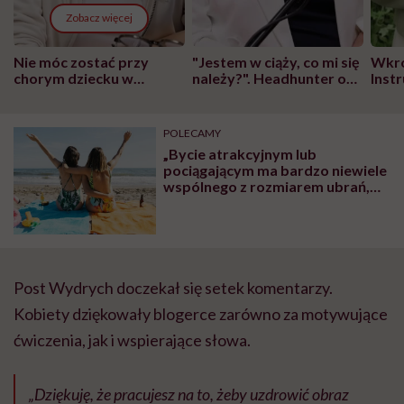
Zobacz więcej
Nie móc zostać przy
"Jestem w ciąży, co mi się
Wkró
chorym dziecku w
należy?". Headhunter o
Inst
szpitalu to tortura.
zmianie pokoleniowej u
atak
"Przeszkadzać w tym
kobiet w ciąży na rynku
wars
może chyba tylko
pracy
eksp
POLECAMY
głupota i brak
„Bycie atrakcyjnym lub
wyobraźni"
pociągającym ma bardzo niewiele
wspólnego z rozmiarem ubrań,
zaś z naszym stosunkiem do ciała
i akceptacją”
Post Wydrych doczekał się setek komentarzy.
Kobiety dziękowały blogerce zarówno za motywujące
ćwiczenia, jak i wspierające słowa.
„Dziękuję, że pracujesz na to, żeby uzdrowić obraz