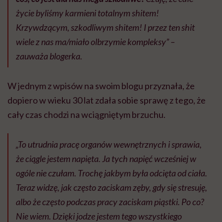
życie byliśmy karmieni totalnym shitem!
Krzywdzącym, szkodliwym shitem! I przez ten shit
wiele z nas ma/miało olbrzymie kompleksy” –
zauważa blogerka.
W jednym z wpisów na swoim blogu przyznała, że
dopiero w wieku 30 lat zdała sobie sprawę z tego, że
cały czas chodzi na wciągniętym brzuchu.
„To utrudnia pracę organów wewnętrznych i sprawia,
że ciągle jestem napięta. Ja tych napięć wcześniej w
ogóle nie czułam. Trochę jakbym była odcięta od ciała.
Teraz widzę, jak często zaciskam zęby, gdy się stresuję,
albo że często podczas pracy zaciskam piąstki. Po co?
Nie wiem. Dzięki jodze jestem tego wszystkiego