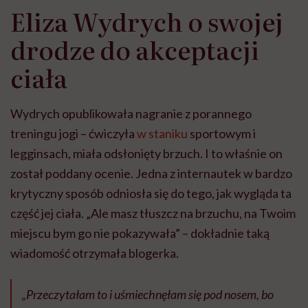
Eliza Wydrych o swojej
drodze do akceptacji
ciała
Wydrych opublikowała nagranie z porannego
treningu jogi – ćwiczyła
w staniku
sportowym i
legginsach, miała odsłonięty brzuch. I to właśnie on
został poddany ocenie. Jedna z internautek w bardzo
krytyczny sposób odniosła się do tego, jak wygląda ta
część jej ciała. „Ale masz tłuszcz na brzuchu, na Twoim
miejscu bym go nie pokazywała” – dokładnie taką
wiadomość otrzymała blogerka.
„Przeczytałam to i uśmiechnęłam się pod nosem, bo