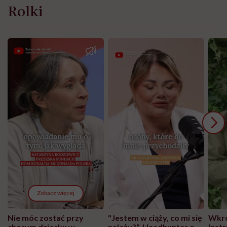
Rolki
Zobacz więcej
Nie móc zostać przy
"Jestem w ciąży, co mi się
Wkró
chorym dziecku w
należy?". Headhunter o
Inst