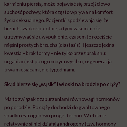
karmieniu piersią, może pojawiać się przejściowo
suchość pochwy, która często wpływa na komfort
życia seksualnego. Pacjentki spodziewają się, że
brzuch szybko się cofnie, a tymczasem może
utrzymywać się uwypuklenie, czasem to rozejście
mięśni prostych brzucha (diastasis). I jeszcze jedna
kwestia – brak formy – nie tylko przez brak snu:
organizm jest po ogromnym wysiłku, regeneracja
trwa miesiącami, nie tygodniami.
Skąd bierze się „wąsik” i włoski na brodzie po ciąży?
Ma to związek z zaburzeniami równowagi hormonów
po porodzie. Po ciąży dochodzi do gwałtownego
spadku estrogenów i progesteronu. W efekcie
relatywnie silniej działają androgeny (tzw. hormony