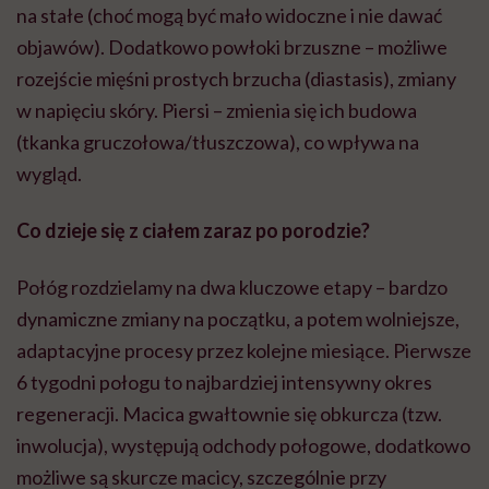
na stałe (choć mogą być mało widoczne i nie dawać
objawów). Dodatkowo powłoki brzuszne – możliwe
rozejście mięśni prostych brzucha (diastasis), zmiany
w napięciu skóry. Piersi – zmienia się ich budowa
(tkanka gruczołowa/tłuszczowa), co wpływa na
wygląd.
Co dzieje się z ciałem zaraz po porodzie?
Połóg rozdzielamy na dwa kluczowe etapy – bardzo
dynamiczne zmiany na początku, a potem wolniejsze,
adaptacyjne procesy przez kolejne miesiące. Pierwsze
6 tygodni połogu to najbardziej intensywny okres
regeneracji. Macica gwałtownie się obkurcza (tzw.
inwolucja), występują odchody połogowe, dodatkowo
możliwe są skurcze macicy, szczególnie przy