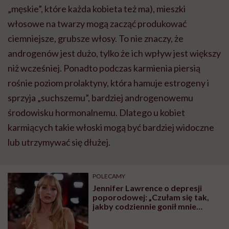
„męskie”, które każda kobieta też ma), mieszki
włosowe na twarzy mogą zacząć produkować
ciemniejsze, grubsze włosy. To nie znaczy, że
androgenów jest dużo, tylko że ich wpływ jest większy
niż wcześniej. Ponadto podczas karmienia piersią
rośnie poziom prolaktyny, która hamuje estrogeny i
sprzyja „suchszemu”, bardziej androgenowemu
środowisku hormonalnemu. Dlatego u kobiet
karmiących takie włoski mogą być bardziej widoczne
lub utrzymywać się dłużej.
POLECAMY
Jennifer Lawrence o depresji
poporodowej: „Czułam się tak,
jakby codziennie gonił mnie
tygrys”