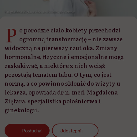
Magdalena Ziętara /fot. archiwum prywatne
P
o porodzie ciało kobiety przechodzi
ogromną transformację – nie zawsze
widoczną na pierwszy rzut oka. Zmiany
hormonalne, fizyczne i emocjonalne mogą
zaskakiwać, a niektóre z nich wciąż
pozostają tematem tabu. O tym, co jest
normą, a co powinno skłonić do wizyty u
lekarza, opowiada dr n. med. Magdalena
Ziętara, specjalistka położnictwa i
ginekologii.
Udostępnij
Posłuchaj