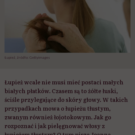
Łupież, źródło: Gettyimages
Łupież wcale nie musi mieć postaci małych
białych płatków. Czasem są to żółte łuski,
ściśle przylegające do skóry głowy. W takich
przypadkach mowa o łupieżu tłustym,
zwanym również łojotokowym. Jak go
rozpoznać i jak pielęgnować włosy z
łupieżem tłustym? O tym pisze Joanna