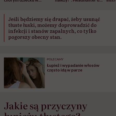
szpitalu to tortura.
zmianie pokoleniowej u
atak
"Przeszkadzać w tym
kobiet w ciąży na rynku
wars
może chyba tylko
pracy
eksp
Jeśli będziemy się drapać, żeby usunąć
głupota i brak
wyobraźni"
tłuste łuski, możemy doprowadzić do
infekcji i stanów zapalnych, co tylko
pogorszy obecny stan.
POLECAMY
Łupież i wypadanie włosów
często idą w parze
Jakie są przyczyny
łupieżu tłustego?