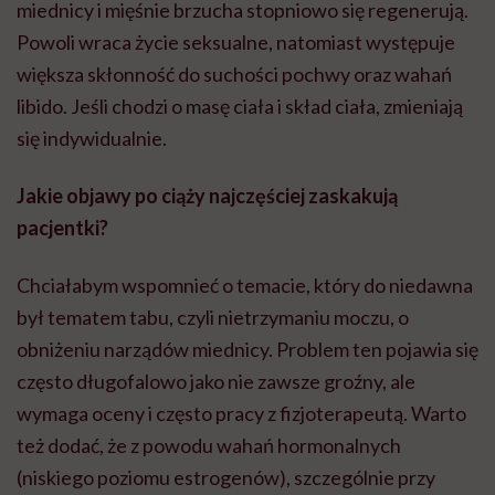
miednicy i mięśnie brzucha stopniowo się regenerują.
Powoli wraca życie seksualne, natomiast występuje
większa skłonność do suchości pochwy oraz wahań
libido. Jeśli chodzi o masę ciała i skład ciała, zmieniają
się indywidualnie.
Jakie objawy po ciąży najczęściej zaskakują
pacjentki?
Chciałabym wspomnieć o temacie, który do niedawna
był tematem tabu, czyli nietrzymaniu moczu, o
obniżeniu narządów miednicy. Problem ten pojawia się
często długofalowo jako nie zawsze groźny, ale
wymaga oceny i często pracy z fizjoterapeutą. Warto
też dodać, że z powodu wahań hormonalnych
(niskiego poziomu estrogenów), szczególnie przy