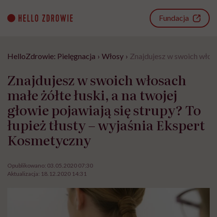
Go
to
Fundacja
content
HelloZdrowie: Pielęgnacja
›
Włosy
›
Znajdujesz w swoich włosac
Znajdujesz w swoich włosach
małe żółte łuski, a na twojej
głowie pojawiają się strupy? To
łupież tłusty – wyjaśnia Ekspert
Kosmetyczny
Opublikowano:
03.05.2020 07:30
Aktualizacja:
18.12.2020 14:31