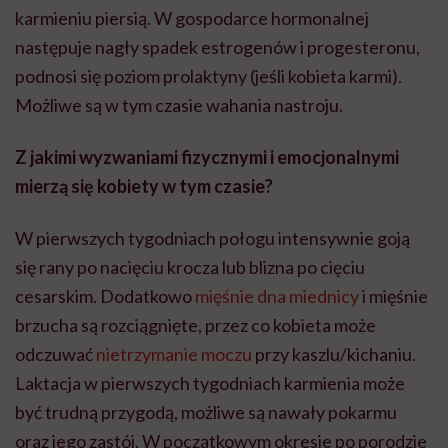
karmieniu piersią. W gospodarce hormonalnej
następuje nagły spadek estrogenów i progesteronu,
podnosi się poziom prolaktyny (jeśli kobieta karmi).
Możliwe są w tym czasie wahania nastroju.
Z jakimi wyzwaniami fizycznymi i emocjonalnymi
mierzą się kobiety w tym czasie?
W pierwszych tygodniach połogu intensywnie goją
się rany po nacięciu krocza lub blizna po cięciu
cesarskim. Dodatkowo
mięśnie dna miednicy
i mięśnie
brzucha są rozciągnięte, przez co kobieta może
odczuwać
nietrzymanie moczu
przy kaszlu/kichaniu.
Laktacja w pierwszych tygodniach karmienia może
być trudną przygodą, możliwe są nawały pokarmu
oraz jego zastój. W początkowym okresie po porodzie