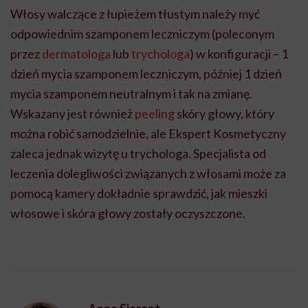
Włosy walczące z łupieżem tłustym należy myć
odpowiednim szamponem leczniczym (poleconym
przez
dermatologa
lub
trychologa
) w konfiguracji – 1
dzień mycia szamponem leczniczym, później 1 dzień
mycia szamponem neutralnym i tak na zmianę.
Wskazany jest również
peeling
skóry głowy, który
można robić samodzielnie, ale Ekspert Kosmetyczny
zaleca jednak wizytę u trychologa. Specjalista od
leczenia dolegliwości związanych z włosami może za
pomocą kamery dokładnie sprawdzić, jak mieszki
włosowe i skóra głowy zostały oczyszczone.