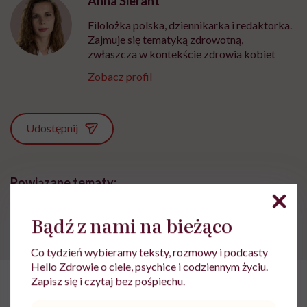
Anna Sierant
Filolożka polska, dziennikarka i redaktorka.
Zajmuje się tematyką zdrowotną,
zwłaszcza w kontekście zdrowia kobiet
Zobacz profil
Udostępnij
Powiązane tematy:
Trycholog
Bądź z nami na bieżąco
Co tydzień wybieramy teksty, rozmowy i podcasty
Hello Zdrowie o ciele, psychice i codziennym życiu.
Zapisz się i czytaj bez pośpiechu.
HelloZdrowie: Pielęgnacja
›
Ciało
›
Dr n. med. Magdalena Zięta
Adres