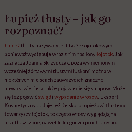
Łupież tłusty – jak go
rozpoznać?
Łupież
tłusty nazywany jest także łojotokowym,
ponieważ występuje wraz z nim nasilony
łojotok
. Jak
zaznacza Joanna Skrzypczak, poza wymienionymi
wcześniej żółtawymi tłustymi łuskami można w
niektórych miejscach zauważyć ich znaczne
nawarstwienie, a także pojawienie się strupów. Może
się też pojawić
świąd
i
wypadanie włosów
. Ekspert
Kosmetyczny dodaje też, że skoro łupieżowi tłustemu
towarzyszy łojotok, to często włosy wyglądają na
przetłuszczone, nawet kilka godzin po ich umyciu.