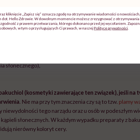
 (przeciwbakteryjne i przeciwgrzybicze),
raz kliknięcie „Zapisz się” oznacza zgodę na otrzymywanie wiadomości o nowościach
ch dot. Hello Zdrowie. W dowolnym momencie możesz zrezygnować z otrzymywania 
ne,
zgodność z prawem przetwarzania, którego dokonano przed jej wycofaniem. Zapoznaj
sobowych, w tym o przysługujących Ci prawach, w naszej
Polityce prywatności
.
rowe,
niowe,
d szkodliwym wpływem promieniowania UV
ia słonecznego),
 bakuchiol (kosmetyki zawierające ten związek), jeśli na 
arwienia
. Nie ma przy tym znaczenia czy są to tzw.
plamy w
zy niewydolności tego narządu oraz u osób w podeszłym wi
kąpieli słonecznych. W każdym wypadku preparaty z baku
widują nierówny koloryt cery.