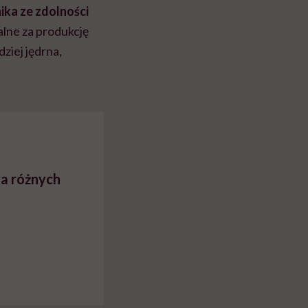
ika ze zdolności
alne za produkcję
ziej jędrna,
la różnych