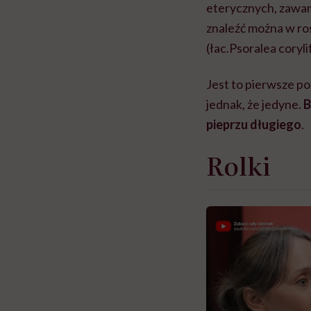
eterycznych, zawart
znaleźć można w ros
(łac.Psoralea coryli
Jest to pierwsze p
jednak, że jedyne.
B
pieprzu długiego
.
Rolki