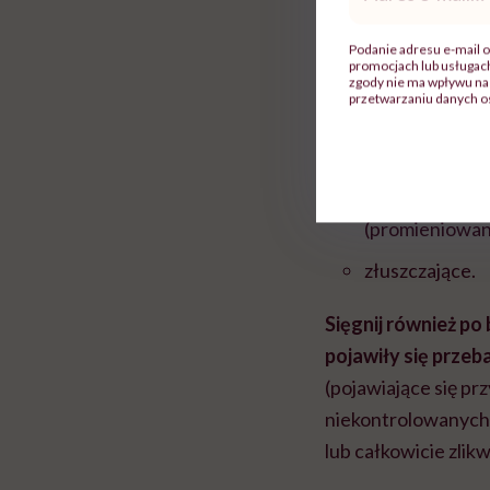
mail
*
przeciwzapalne
Podanie adresu e-mail o
promocjach lub usługa
antyoksydacyj
zgody nie ma wpływu na 
przetwarzaniu danych o
antynowotwo
przeciwstarze
ochronne prze
(promieniowan
złuszczające.
Sięgnij również po
pojawiły się przeb
(pojawiające się pr
niekontrolowanych 
lub całkowicie zlik