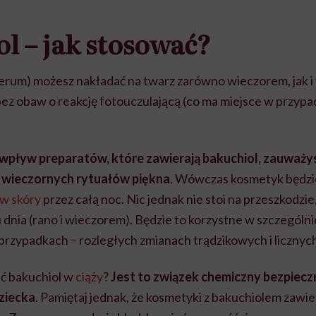
l – jak stosować?
erum) możesz nakładać na twarz zarówno wieczorem, jak i 
bez obaw o reakcję fotouczulającą (co ma miejsce w przyp
wpływ preparatów, które zawierają bakuchiol, zauważysz
 wieczornych rytuałów piękna
. Wówczas kosmetyk będzi
w skóry
przez całą noc. Nic jednak nie stoi na przeszkodzie
dnia (rano i wieczorem). Będzie to korzystne w szczególni
rzypadkach – rozległych zmianach trądzikowych i licznyc
ć bakuchiol w
ciąży
?
Jest to związek chemiczny bezpieczny
ziecka
. Pamiętaj jednak, że kosmetyki z bakuchiolem zawie