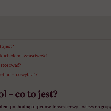
to jest?
akuchiolem – właściwości
k stosować?
retinol – co wybrać?
 – co to jest?
nolem, pochodną terpenów
. Innymi słowy – należy do grup