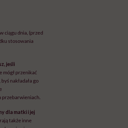
w ciągu dnia, (przed
adku stosowania
, jeśli
e mógł przenikać
, byś nakładała go
e
h przebarwieniach.
 dla matki i jej
rają także inne