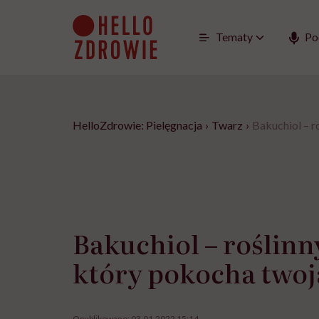
Go
to
content
Tematy
Po
HelloZdrowie: Pielęgnacja
›
Twarz
›
Bakuchiol – r
Bakuchiol – roślinny
który pokocha twoj
Opublikowano:
03.01.2022 15:14