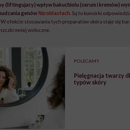
 (liftingujacy) wpływ bakuchiolu (serum i kremów) wyn
obudzania genów
fibroblastach
. Są to komórki odpowiedzi
. W efekcie stosowania tych preparatów skóra staje się bard
szczki mniej widoczne.
POLECAMY
Pielęgnacja twarzy d
typów skóry