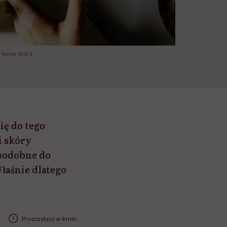
a twoja skóra
ię do tego
i skóry
 podobne do
łaśnie dlatego
Przeczytasz w 4 min