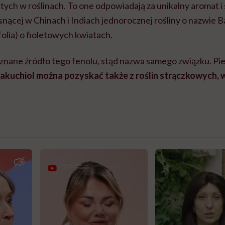
ych w roślinach. To one odpowiadają za unikalny aromat i
nącej w Chinach i Indiach jednorocznej rośliny o nazwie 
folia) o fioletowych kwiatach.
oznane źródło tego fenolu, stąd nazwa samego związku. Pi
akuchiol można pozyskać także z roślin strączkowych, w