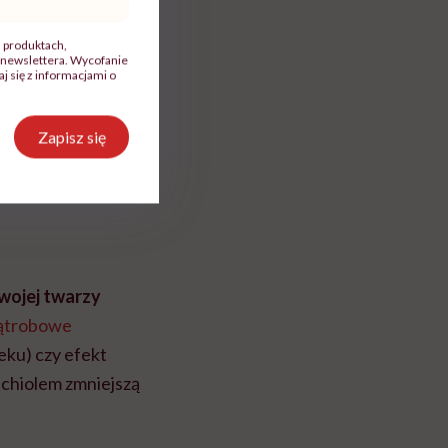
, produktach,
newslettera. Wycofanie
 się z informacjami o
Zapisz się
twojej twarzy
ątrobowe
eku) czy efekt
chiolem zmniejszą