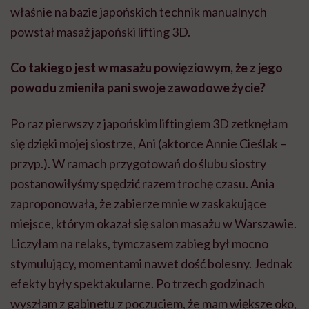
właśnie na bazie japońskich technik manualnych
powstał masaż japoński lifting 3D.
Co takiego jest w masażu powięziowym, że z jego
powodu zmieniła pani swoje zawodowe życie?
Po raz pierwszy z japońskim liftingiem 3D zetknęłam
się dzięki mojej siostrze, Ani (aktorce Annie Cieślak –
przyp.). W ramach przygotowań do ślubu siostry
postanowiłyśmy spędzić razem trochę czasu. Ania
zaproponowała, że zabierze mnie w zaskakujące
miejsce, którym okazał się salon masażu w Warszawie.
Liczyłam na relaks, tymczasem zabieg był mocno
stymulujący, momentami nawet dość bolesny. Jednak
efekty były spektakularne. Po trzech godzinach
wyszłam z gabinetu z poczuciem, że mam większe oko,