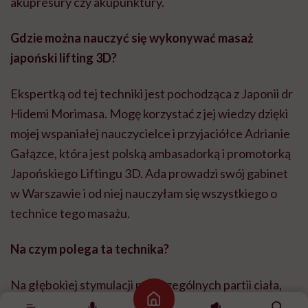
akupresury czy akupunktury.
Gdzie można nauczyć się wykonywać masaż
japoński lifting 3D?
Ekspertką od tej techniki jest pochodząca z Japonii dr
Hidemi Morimasa. Mogę korzystać z jej wiedzy dzięki
mojej wspaniałej nauczycielce i przyjaciółce Adrianie
Gałązce, która jest polską ambasadorką i promotorką
Japońskiego Liftingu 3D. Ada prowadzi swój gabinet
w Warszawie i od niej nauczyłam się wszystkiego o
technice tego masażu.
Na czym polega ta technika?
Na głębokiej stymulacji poszczególnych partii ciała,
Strona główna
przede wszystkim pleców, klatki piersiowej, brzucha,