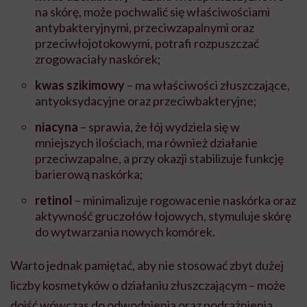
na skórę, może pochwalić się właściwościami
antybakteryjnymi, przeciwzapalnymi oraz
przeciwłojotokowymi, potrafi rozpuszczać
zrogowaciały naskórek;
kwas szikimowy
– ma właściwości złuszczające,
antyoksydacyjne oraz przeciwbakteryjne;
niacyna
– sprawia, że łój wydziela się w
mniejszych ilościach, ma również działanie
przeciwzapalne, a przy okazji stabilizuje funkcję
barierową naskórka;
retinol
– minimalizuje rogowacenie naskórka oraz
aktywność gruczołów łojowych, stymuluje skórę
do wytwarzania nowych komórek.
Warto jednak pamiętać, aby nie stosować zbyt dużej
liczby kosmetyków o działaniu złuszczającym – może
dojść wówczas do odwodnienia oraz podrażnienia