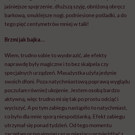
jaśniejsze spojrzenie, dłuższą szyję, obniżoną obręcz
barkową, smuklejsze nogi, podniesione pośladki, a do
tego pięć centymetrów mniej w talii!
Brzmi jak bajka…
Wiem, trudno sobie to wyobrazić, ale efekty
naprawdę były magiczne i to bez skalpela czy
specjalnych urządzeń. Masażystka użyła jedynie
swoich dłoni. Poza natychmiastową poprawą wyglądu
poczułam również ukojenie. Jestem osobą bardzo
aktywną, więc trudno mi się tak po prostu odciąć i
wyciszyć. A po tym zabiegu nastąpiło to natychmiast,
co było dla mnie sporą niespodzianką. Efekt zabiegu
utrzymał się ponad tydzień. Od tego momentu
zaczęłam przynajmniej raz w miesiącu przyjeżdżać z