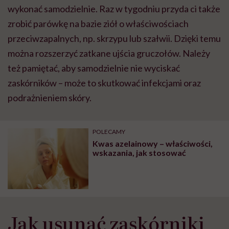
wykonać samodzielnie. Raz w tygodniu przyda ci także
zrobić parówkę na bazie ziół o właściwościach
przeciwzapalnych, np. skrzypu lub szałwii. Dzięki temu
można rozszerzyć zatkane ujścia gruczołów. Należy
też pamiętać, aby samodzielnie nie wyciskać
zaskórników – może to skutkować infekcjami oraz
podrażnieniem skóry.
POLECAMY
Kwas azelainowy – właściwości,
wskazania, jak stosować
Jak usunąć zaskórniki