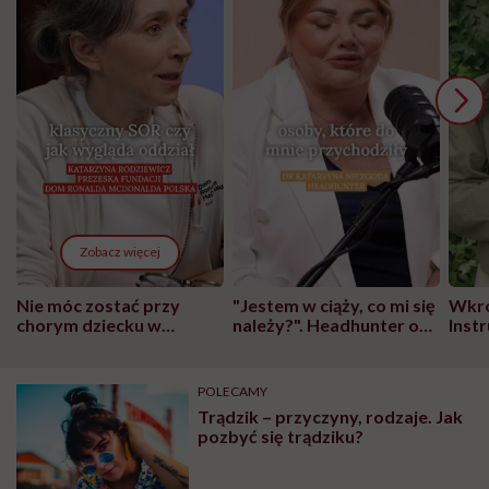
Zobacz więcej
Nie móc zostać przy
"Jestem w ciąży, co mi się
Wkró
chorym dziecku w
należy?". Headhunter o
Inst
szpitalu to tortura.
zmianie pokoleniowej u
atak
"Przeszkadzać w tym
kobiet w ciąży na rynku
wars
może chyba tylko
pracy
eksp
POLECAMY
głupota i brak
Trądzik – przyczyny, rodzaje. Jak
wyobraźni"
pozbyć się trądziku?