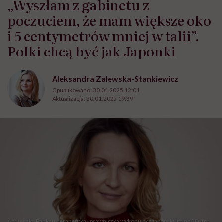
„Wyszłam z gabinetu z
poczuciem, że mam większe oko
i 5 centymetrów mniej w talii”.
Polki chcą być jak Japonki
Aleksandra Zalewska-Stankiewicz
Opublikowano:
30.01.2025 12:01
Aktualizacja:
30.01.2025 19:39
Agnieszką Pankau, terapeutka i prawniczka wykonująca japoński lifting 3D /fot.