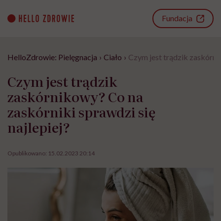
Go
to
Fundacja
content
HelloZdrowie: Pielęgnacja
›
Ciało
›
Czym jest trądzik zaskórnik
Czym jest trądzik
zaskórnikowy? Co na
zaskórniki sprawdzi się
najlepiej?
Opublikowano:
15.02.2023 20:14