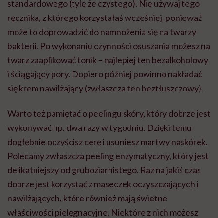
standardowego (tyle że czystego). Nie używaj tego
ręcznika, z którego korzystałaś wcześniej, ponieważ
może to doprowadzić do namnożenia się na twarzy
bakterii. Po wykonaniu czynności osuszania możesz na
twarz zaaplikować tonik – najlepiej ten bezalkoholowy
i ściągający pory. Dopiero później powinno nakładać
się krem nawilżający (zwłaszcza ten beztłuszczowy).
Warto też pamiętać o peelingu skóry, który dobrze jest
wykonywać np. dwa razy w tygodniu. Dzięki temu
dogłębnie oczyścisz cerę i usuniesz martwy naskórek.
Polecamy zwłaszcza peeling enzymatyczny, który jest
delikatniejszy od gruboziarnistego. Raz na jakiś czas
dobrze jest korzystać z maseczek oczyszczających i
nawilżających, które również mają świetne
właściwości pielęgnacyjne. Niektóre z nich możesz