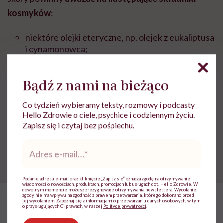
kosmyków
:
niektóre olejki eteryczne, np. olejek z eukaliptusa
i cynamonowca;
mentol;
Bądź z nami na bieżąco
alkohol etylowy;
Co tydzień wybieramy teksty, rozmowy i podcasty
substancje zapachowe;
Hello Zdrowie o ciele, psychice i codziennym życiu.
ekstrakt z pokrzywy;
Zapisz się i czytaj bez pośpiechu.
Adres
miód pszczeli;
e-
mail
*
SLS, SLES.
Podanie adresu e-mail oraz kliknięcie „Zapisz się” oznacza zgodę na otrzymywanie
wiadomości o nowościach, produktach, promocjach lub usługach dot. Hello Zdrowie. W
dowolnym momencie możesz zrezygnować z otrzymywania newslettera. Wycofanie
POLECAMY
zgody nie ma wpływu na zgodność z prawem przetwarzania, którego dokonano przed
jej wycofaniem. Zapoznaj się z informacjami o przetwarzaniu danych osobowych, w tym
Charakterystyka i właściwa
o przysługujących Ci prawach, w naszej
Polityce prywatności
.
pielęgnacja cery tłustej