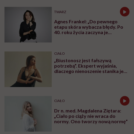
TWARZ
Agnes Frankel: „Do pewnego
etapu skóra wybacza błędy. Po
40. roku życia zaczyna je
zapamiętywać”
CIAŁO
„Biustonosz jest fałszywą
potrzebą”. Ekspert wyjaśnia,
dlaczego nienoszenie stanika jest
zdrowsze dla piersi
CIAŁO
Dr n. med. Magdalena Ziętara:
„Ciało po ciąży nie wraca do
normy. Ono tworzy nową normę”