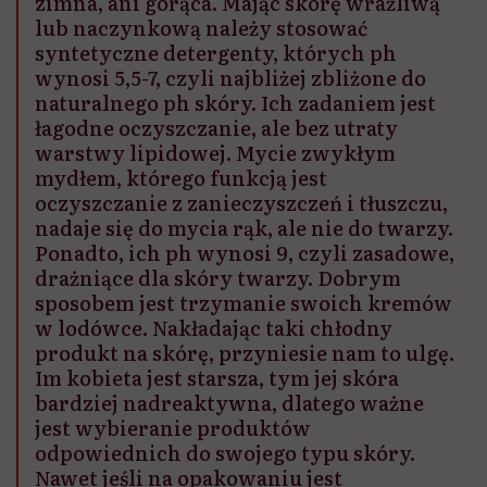
zimna, ani gorąca. Mając skórę wrażliwą
lub naczynkową należy stosować
syntetyczne detergenty, których ph
wynosi 5,5-7, czyli najbliżej zbliżone do
naturalnego ph skóry. Ich zadaniem jest
łagodne oczyszczanie, ale bez utraty
warstwy lipidowej. Mycie zwykłym
mydłem, którego funkcją jest
oczyszczanie z zanieczyszczeń i tłuszczu,
nadaje się do mycia rąk, ale nie do twarzy.
Ponadto, ich ph wynosi 9, czyli zasadowe,
drażniące dla skóry twarzy. Dobrym
sposobem jest trzymanie swoich kremów
w lodówce. Nakładając taki chłodny
produkt na skórę, przyniesie nam to ulgę.
Im kobieta jest starsza, tym jej skóra
bardziej nadreaktywna, dlatego ważne
jest wybieranie produktów
odpowiednich do swojego typu skóry.
Nawet jeśli na opakowaniu jest