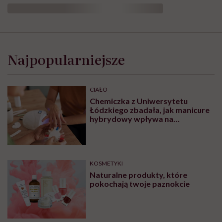
Najpopularniejsze
CIAŁO
Chemiczka z Uniwersytetu
Łódzkiego zbadała, jak manicure
hybrydowy wpływa na
paznokcie. „Pod tą piękną
warstwą zachodzą procesy
chemiczne”
KOSMETYKI
Naturalne produkty, które
pokochają twoje paznokcie