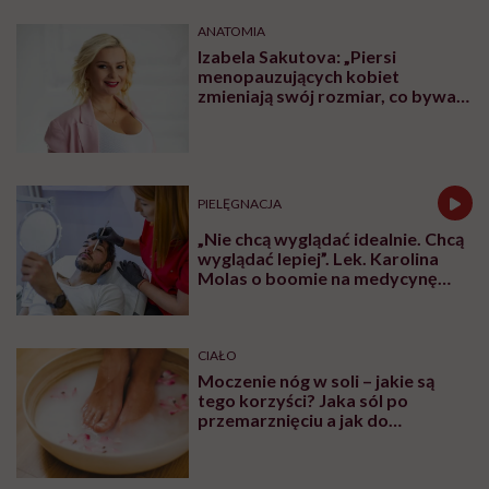
ANATOMIA
Izabela Sakutova: „Piersi
menopauzujących kobiet
zmieniają swój rozmiar, co bywa
dla wielu pań zaskoczeniem”
PIELĘGNACJA
„Nie chcą wyglądać idealnie. Chcą
wyglądać lepiej”. Lek. Karolina
Molas o boomie na medycynę
estetyczną dla mężczyzn
CIAŁO
Moczenie nóg w soli – jakie są
tego korzyści? Jaka sól po
przemarznięciu a jak do
oczyszczania?