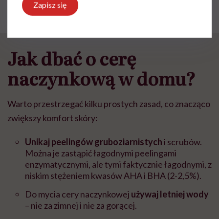
Zapisz się
Jak dbać o cerę
naczynkową w domu?
Warto przestrzegać kilku prostych zasad, co znacząco
zwiększy komfort skóry:
Unikaj peelingów gruboziarnistych
i scrubów.
Można je zastąpić łagodnymi peelingami
enzymatycznymi, ale tymi faktycznie łagodnymi, z
niskim stężeniem kwasów AHA i BHA (2-2,5%).
Do mycia cery naczynkowej
używaj letniej wody
– nie za zimnej i nie za gorącej.