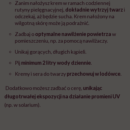
Zanim nałożysz krem w ramach codziennej
rutyny pielęgnacyjnej,
dokładnie wytrzyj twarz
i
odczekaj, aż będzie sucha. Krem nałożony na
wilgotną skórę może ją podrażnić.
Zadbaj o
optymalne nawilżenie powietrza
w
pomieszczeniu, np. za pomocą nawilżaczy.
Unikaj gorących, długich kąpieli.
Pij
minimum 2 litry wody dziennie
.
Kremy i sera do twarzy
przechowuj w lodówce
.
Dodatkowo możesz zadbać o cerę,
unikając
długotrwałej ekspozycji na działanie promieni UV
(np. w solarium).