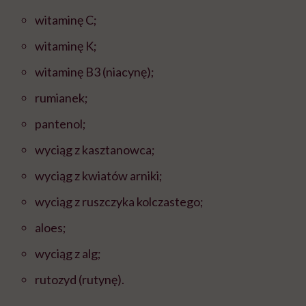
witaminę C;
witaminę K;
witaminę B3 (niacynę);
rumianek;
pantenol;
wyciąg z kasztanowca;
wyciąg z kwiatów arniki;
wyciąg z ruszczyka kolczastego;
aloes;
wyciąg z alg;
rutozyd (rutynę).