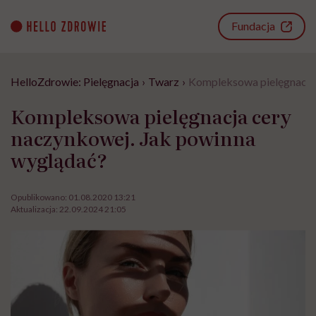
Go
to
Fundacja
content
HelloZdrowie: Pielęgnacja
›
Twarz
›
Kompleksowa pielęgnacja 
Kompleksowa pielęgnacja cery
naczynkowej. Jak powinna
wyglądać?
Opublikowano:
01.08.2020 13:21
Aktualizacja:
22.09.2024 21:05