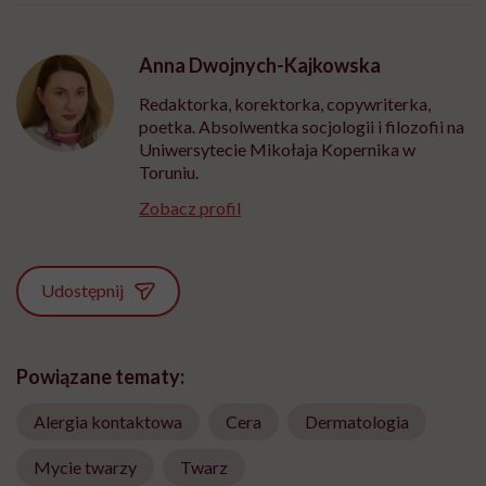
Anna Dwojnych-Kajkowska
Redaktorka, korektorka, copywriterka,
poetka. Absolwentka socjologii i filozofii na
Uniwersytecie Mikołaja Kopernika w
Toruniu.
Zobacz profil
Udostępnij
Powiązane tematy:
Alergia kontaktowa
Cera
Dermatologia
Mycie twarzy
Twarz