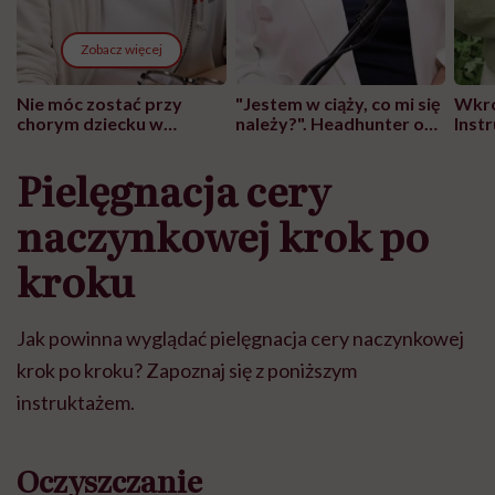
Zobacz więcej
Nie móc zostać przy
"Jestem w ciąży, co mi się
Wkró
chorym dziecku w
należy?". Headhunter o
Inst
szpitalu to tortura.
zmianie pokoleniowej u
atak
"Przeszkadzać w tym
kobiet w ciąży na rynku
wars
Pielęgnacja cery
może chyba tylko
pracy
eksp
głupota i brak
naczynkowej krok po
wyobraźni"
kroku
Jak powinna wyglądać pielęgnacja cery naczynkowej
krok po kroku? Zapoznaj się z poniższym
instruktażem.
Oczyszczanie