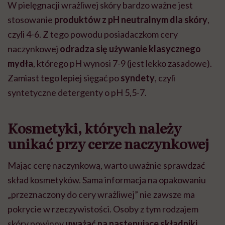
W pielęgnacji wrażliwej skóry bardzo ważne jest
stosowanie
produktów z pH neutralnym dla skóry
,
czyli 4-6. Z tego powodu posiadaczkom cery
naczynkowej
odradza się używanie klasycznego
mydła
, którego pH wynosi 7-9 (jest lekko zasadowe).
Zamiast tego lepiej sięgać po
syndety
, czyli
syntetyczne detergenty o pH 5,5-7.
Kosmetyki, których należy
unikać przy cerze naczynkowej
Mając cerę naczynkową, warto uważnie sprawdzać
skład kosmetyków. Sama informacja na opakowaniu
„przeznaczony do cery wrażliwej” nie zawsze ma
pokrycie w rzeczywistości. Osoby z tym rodzajem
skóry powinny
uważać na następujące składniki