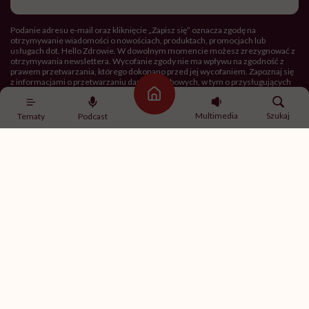
mail
Podanie adresu e-mail oraz kliknięcie „Zapisz się” oznacza zgodę na
otrzymywanie wiadomości o nowościach, produktach, promocjach lub
usługach dot. Hello Zdrowie. W dowolnym momencie możesz zrezygnować z
otrzymywania newslettera. Wycofanie zgody nie ma wpływu na zgodność z
prawem przetwarzania, którego dokonano przed jej wycofaniem. Zapoznaj się
z informacjami o przetwarzaniu danych osobowych, w tym o przysługujących
Ci prawach, w naszej
Polityce prywatności
.
Strona główna
Multimedia
Szukaj
Tematy
Podcast
Zapisz się
Newsletter Hello Zdrowie
O nas
Archiwum artykułów
Polityka prywatności
Zmiana ustawień prywatności
Kontakt