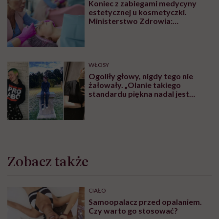
Koniec z zabiegami medycyny
estetycznej u kosmetyczki.
Ministerstwo Zdrowia:
„Uprawnienia takie posiadają
wyłącznie lekarze”
WŁOSY
Ogoliły głowy, nigdy tego nie
żałowały. „Olanie takiego
standardu piękna nadal jest
czymś wyzwalającym”
Zobacz także
CIAŁO
Samoopalacz przed opalaniem.
Czy warto go stosować?