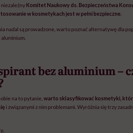
 niezależny
Komitet Naukowy ds. Bezpieczeństwa Kon
 stosowanie w kosmetykach jest w pełni bezpieczne
.
ania nadal są prowadzone, warto poznać alternatywę dla p
 aluminium.
pirant bez aluminium – c
?
obie na to pytanie,
warto sklasyfikować kosmetyki, któr
się
i związanymi z nim problemami. Wyróżnia się trzy zasad
y,