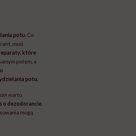
lania potu.
Co
rant, musi
reparaty, które
e samym potem, a
ku
ydzielania potu.
kim warto
as o dezodorancie
.
tosowania mogą