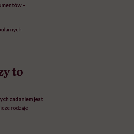
sumentów –
opularnych
zy to
ych zadaniem jest
nicze rodzaje