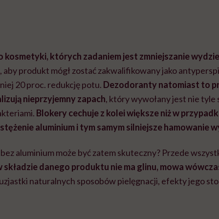
o kosmetyki, których zadaniem jest zmniejszanie wydzie
, aby produkt mógł zostać zakwalifikowany jako antyperspi
niej 20 proc. redukcję potu.
Dezodoranty
natomiast to p
alizują nieprzyjemny zapach
, który wywołany jest nie tyl
akteriami.
Blokery
cechuje z kolei większe niż w przypad
stężenie aluminium i tym samym silniejsze hamowanie w
 bez aluminium może być zatem skuteczny? Przede wszyst
 w składzie danego produktu nie ma glinu, mowa wówcz
tuzjastki naturalnych sposobów pielęgnacji, efekty jego s