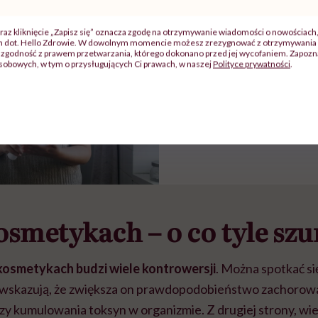
POLECAMY
raz kliknięcie „Zapisz się” oznacza zgodę na otrzymywanie wiadomości o nowościach
ch dot. Hello Zdrowie. W dowolnym momencie możesz zrezygnować z otrzymywania 
Czego nie powinien 
zgodność z prawem przetwarzania, którego dokonano przed jej wycofaniem. Zapoznaj
sobowych, w tym o przysługujących Ci prawach, w naszej
Polityce prywatności
.
dezodorant? Przygo
listę szkodliwych sk
osmetykach – o co tyle sz
kosmetykach budzi wiele kontrowersji
. Można spotkać s
e wskazują, że zwiększa on prawdopodobieństwo zachorow
zy kumulowania toksyn w organizmie. Z drugiej strony, wiel