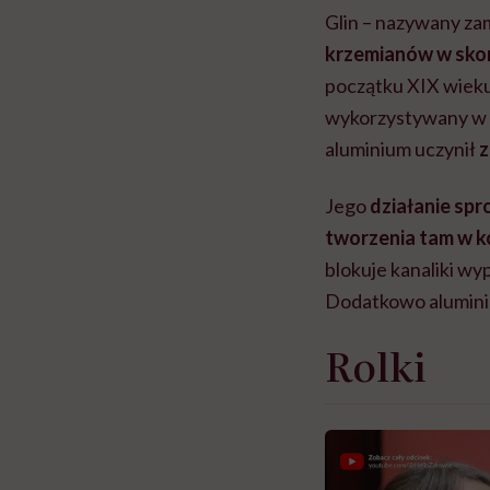
Glin – nazywany za
krzemianów w skor
początku XIX wieku.
wykorzystywany w w
aluminium uczynił
z
Jego
działanie sp
tworzenia tam w ko
blokuje kanaliki w
Dodatkowo alumini
Rolki