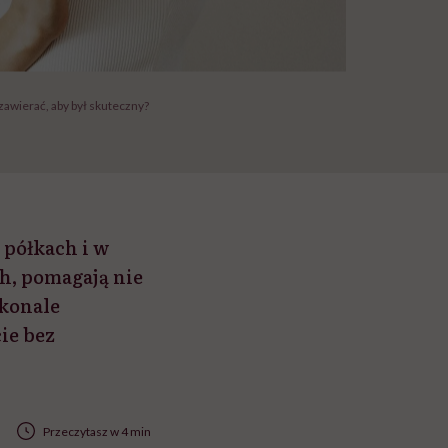
awierać, aby był skuteczny?
 półkach i w
h, pomagają nie
skonale
ie bez
Przeczytasz w 4 min