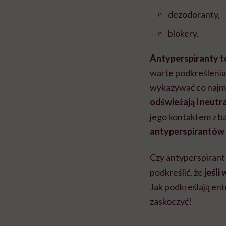
dezodoranty,
blokery.
Antyperspiranty
t
warte podkreślenia
wykazywać
co najm
odświeżają i neutr
jego kontaktem z b
antyperspirantów 
Czy antyperspirant
podkreślić, że
jeśli
Jak podkreślają en
zaskoczyć!