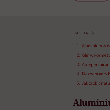
SPIS TREŚCI
Aluminium w de
Glin w kosmety
Antyperspirant
Dezodoranty 
Jak zrobić nat
Aluminiu