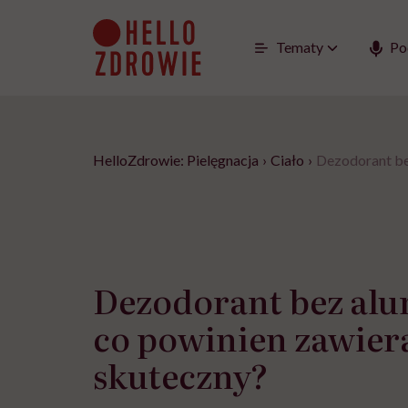
Go
to
content
Tematy
Po
HelloZdrowie: Pielęgnacja
›
Ciało
›
Dezodorant bez
Dezodorant bez al
co powinien zawiera
skuteczny?