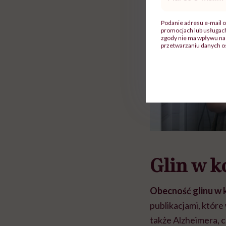
mail
*
Podanie adresu e-mail o
promocjach lub usługa
zgody nie ma wpływu na 
przetwarzaniu danych o
Glin w k
Obecność glinu w 
publikacjami, któr
także Alzheimera, c