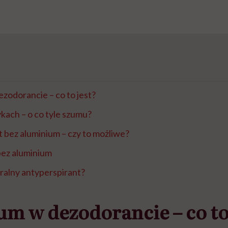
zodorancie – co to jest?
kach – o co tyle szumu?
 bez aluminium – czy to możliwe?
bez aluminium
uralny antyperspirant?
m w dezodorancie – co to 