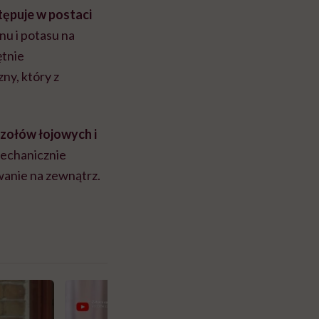
tępuje w postaci
nu i potasu na
ętnie
ny, który z
czołów łojowych i
 mechanicznie
wanie na zewnątrz.