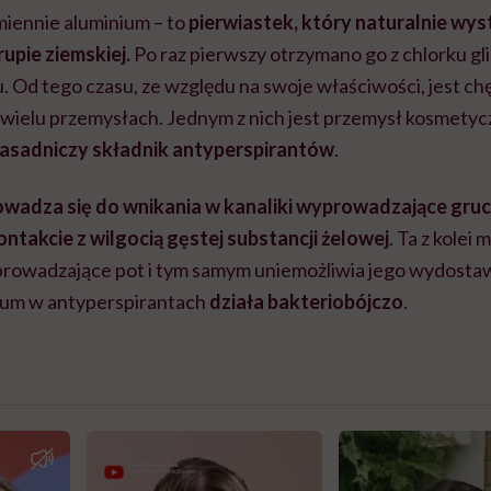
miennie aluminium – to
pierwiastek, który naturalnie wys
upie ziemskiej.
P
o raz pierwszy otrzymano go z chlorku gli
 Od tego czasu, ze względu na swoje właściwości, jest ch
ielu przemysłach. Jednym z nich jest przemysł kosmetycz
asadniczy składnik antyperspirantów
.
rowadza się do wnikania w kanaliki wyprowadzające gru
ntakcie z wilgocią gęstej substancji żelowej
. Ta z kolei
yprowadzające pot i tym samym uniemożliwia jego wydosta
um w antyperspirantach
działa bakteriobójczo
.