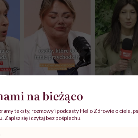
j
nami na bieżąco
zy
"Jestem w ciąży, co mi się
Wkrótce nowa "
ramy teksty, rozmowy i podcasty Hello Zdrowie o ciele, ps
szpitalu
należy?". Headhunter o
Instrukcja". Tym 
 Zapisz się i czytaj bez pośpiechu.
szkadzać
zmianie pokoleniowej u
atakach paniki. Z
tylko
kobiet w ciąży na rynku
warsztat pacjen
braźni"
pracy
ekspercki