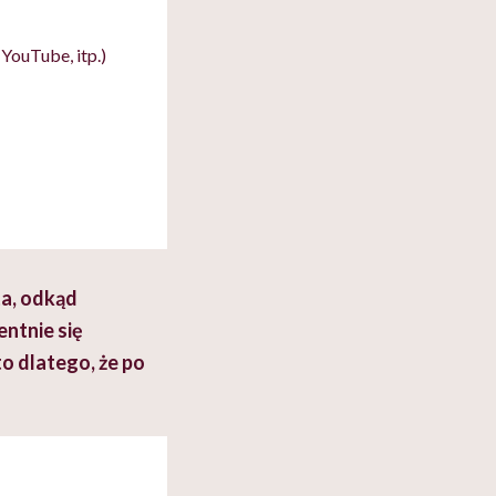
YouTube, itp.)
ta, odkąd
entnie się
to dlatego, że po