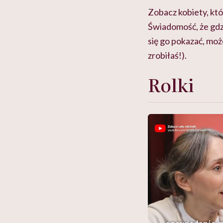
Zobacz kobiety, któ
Świadomość, że gdzi
się go pokazać, moż
zrobiłaś!).
Rolki