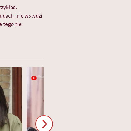
rzykład.
udach i nie wstydzi
e tego nie