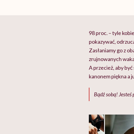
98 proc. – tyle kob
pokazywać, odrzucaj
Zasłaniamy go z oba
zrujnowanych wakacy
A przecież, aby
być 
kanonem piękna a j
Bądź sobą! Jesteś p