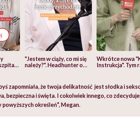
j
zy
"Jestem w ciąży, co mi się
Wkrótce nowa "
szpitalu
należy?". Headhunter o
Instrukcja". Tym 
szkadzać
zmianie pokoleniowej u
atakach paniki. Z
tylko
kobiet w ciąży na rynku
warsztat pacjen
braźni"
pracy
ekspercki
yś zapomniała, że twoja delikatność jest słodka i sekso
, bezpieczna i święta. I cokolwiek innego, co zdecyduj
y powyższych określeń”, Megan.