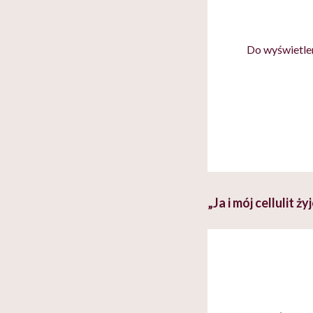
Do wyświetlen
„Ja i mój cellulit ż