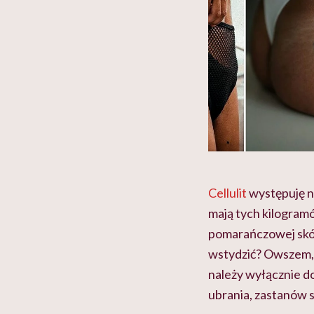
Cellulit
występuję ni
mają tych kilogramó
pomarańczowej skó
wstydzić? Owszem, j
należy wyłącznie do
ubrania, zastanów s