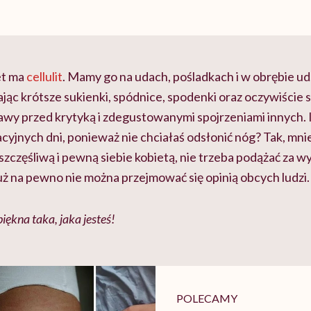
iet ma
cellulit
. Mamy go na udach, pośladkach i w obrębie ud
ąc krótsze sukienki, spódnice, spodenki oraz oczywiście s
wy przed krytyką i zdegustowanymi spojrzeniami innych. Il
jnych dni, ponieważ nie chciałaś odsłonić nóg? Tak, mnie 
szczęśliwą i pewną siebie kobietą, nie trzeba podążać za
uż na pewno nie można przejmować się opinią obcych ludzi.
iękna taka, jaka jesteś!
POLECAMY