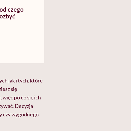
 od czego
pozbyć
h jak i tych, które
iesz się
 więc po co się ich
azywać. Decyzja
awy czy wygodnego