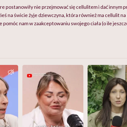
re postanowiły nie przejmować się cellulitem i dać innym p
eś na świcie żyje dziewczyna, która również ma cellulit na 
e pomóc nam w zaakceptowaniu swojego ciała (o ile jeszcz