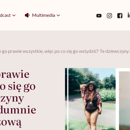
Multimedia
dcast
y go prawie wszystkie, więc po co się go wstydzić? Te dziewczy
prawie
o się go
czyny
 dumnie
zową