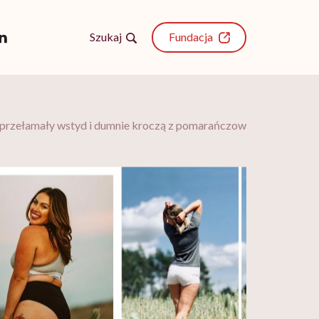
Szukaj
Fundacja
ny przełamały wstyd i dumnie kroczą z pomarańczową skórką!