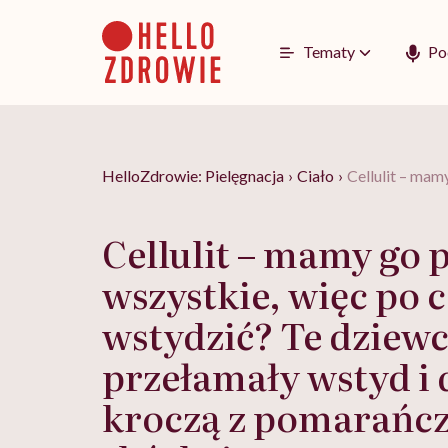
Go
to
content
Tematy
Po
HelloZdrowie: Pielęgnacja
›
Ciało
›
Cellulit – mam
Cellulit – mamy go 
wszystkie, więc po c
wstydzić? Te dziew
przełamały wstyd i
kroczą z pomarańc