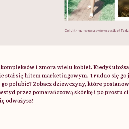
Cellulit - mamy go prawie wszystkie! Te 
ło kompleksów i zmora wielu kobiet. Kiedyś utożs
e stał się hitem marketingowym. Trudno się go 
 go polubić? Zobacz dziewczyny, które postanowi
 wstyd przez pomarańczową skórkę i po prostu cie
ię odważysz!