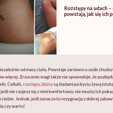
Rozstępy na udach –
powstają, jak się ich 
ezależnie od masy ciała. Powstaje zarówno u osób chudszyc
w więcej. Zrzucenie wagi także nie spowoduje, że pozbędz
rki.
Cellulit,
rozstępy
,
blizny
są śladami po byciu żywą istotą,
eśli nie czujesz się z nimi komfortowo, nie musisz ich pok
 ciebie. Jednak, jeśli oznacza to rezygnację z dobrej zab
ię czy warto!