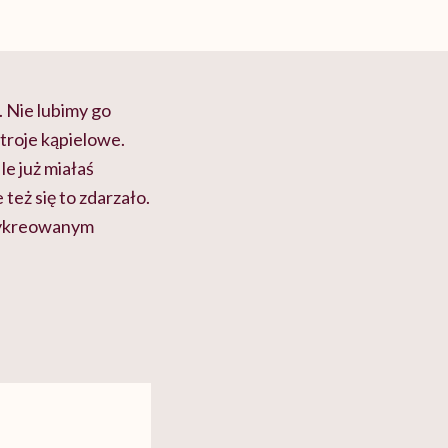
. Nie lubimy go
troje kąpielowe.
e już miałaś
też się to zdarzało.
 wykreowanym