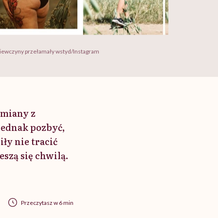
dziewczyny przełamały wstyd/Instagram
amiany z
jednak pozbyć,
ły nie tracić
szą się chwilą.
Przeczytasz w 6 min