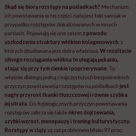
Skąd się biorą rozstępy na pośladkach?
Mechanizm
ich powstawania w tej części ciała jest taki sam jak w
przypadku rozstępów zlokalizowanych w innych
partiach. Pojawiają się one zatem
z powodu
uszkodzenia struktury włókien kolagenowych
, z
których zbudowana jest skóra właściwa.
W rezultacie
silnego rozciągania włókna te ulegają pękaniu,
stając się przy tym cienkie i poprzerywane
. To
właśnie dlatego jedną z najczęstszych bezpośrednich
przyczyn powstawania rozstępów na pośladkach
jest
nagły przyrost tkanki tłuszczowej
i równie szybka
jej utrata.
Do fizjologicznych przyczyn powstawania
rozstępów zalicza się także
okres dojrzewania,
szybki wzrost, menopauzę i trening kulturystyczny
.
Rozstępy w ciąży
są zaś problemem blisko 97 proc.