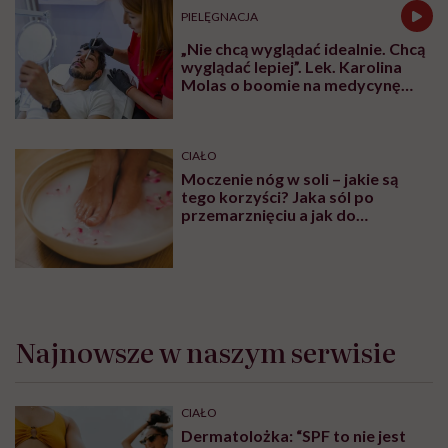
PIELĘGNACJA
„Nie chcą wyglądać idealnie. Chcą
wyglądać lepiej”. Lek. Karolina
Molas o boomie na medycynę
estetyczną dla mężczyzn
CIAŁO
Moczenie nóg w soli – jakie są
tego korzyści? Jaka sól po
przemarznięciu a jak do
oczyszczania?
Najnowsze w naszym serwisie
CIAŁO
Dermatolożka: “SPF to nie jest