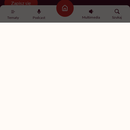
Zapisz się
Strona główna
Multimedia
Szukaj
Tematy
Podcast
Newsletter Hello Zdrowie
O nas
Archiwum artykułów
Polityka prywatności
Zmiana ustawień prywatności
Kontakt
Skontaktuj się z nami
Fundacja Hello Zdrowie
ul. Poleczki 35
02-822 Warszawa