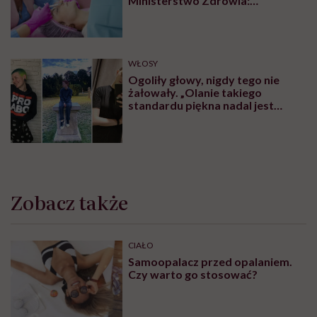
Ministerstwo Zdrowia:
„Uprawnienia takie posiadają
wyłącznie lekarze”
WŁOSY
Ogoliły głowy, nigdy tego nie
żałowały. „Olanie takiego
standardu piękna nadal jest
czymś wyzwalającym”
Zobacz także
CIAŁO
Samoopalacz przed opalaniem.
Czy warto go stosować?