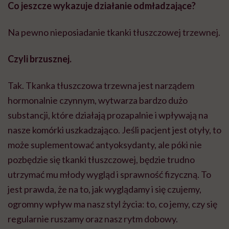
Co jeszcze wykazuje działanie odmładzające?
Na pewno nieposiadanie tkanki tłuszczowej trzewnej.
Czyli brzusznej.
Tak. Tkanka tłuszczowa trzewna jest narządem
hormonalnie czynnym, wytwarza bardzo dużo
substancji, które działają prozapalnie i wpływają na
nasze komórki
uszkadzająco
. Jeśli pacjent jest otyły, to
może
suplementować
antyoksydanty, ale póki nie
pozbędzie się tkanki tłuszczowej, będzie trudno
utrzymać mu młody wygląd i sprawność fizyczną. To
jest prawda, że na to, jak wyglądamy i się czujemy,
ogromny wpływ ma nasz styl życia: to, co jemy, czy się
regularnie ruszamy oraz nasz rytm dobowy.