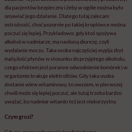
dla pacjentów bezpieczny i żeby w ogóle można było
omawiać jego działanie. Dlatego tutaj zalecam
ostrożność, choć pozornie po takiej kroplówce można
poczuć się lepiej. Przykładowo: gdy ktoś spożywa
alkohol w nadmiarze, ma nasiloną diurezę, czyli
wydalanie moczu. Taka osoba najczęściej wypija zbyt
małą ilość płynów w stosunku do przyjętego alkoholu,
czego efektem jest poranne odwodnienie komórek i w
organizmie brakuje elektrolitów. Gdy taka osoba
dostanie wlew witaminowy, to owszem, w pierwszej
chwili może się lepiej poczuć, ale tutaj trzeba bardzo
uważać, bo nadmiar witamin też jest niekorzystny.
Czym grozi?
Gdy np. mamy zaburzenia kardiologiczne –