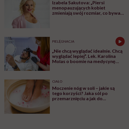
Izabela Sakutova: „Piersi
menopauzujących kobiet
zmieniają swój rozmiar, co bywa
dla wielu pań zaskoczeniem”
PIELĘGNACJA
„Nie chcą wyglądać idealnie. Chcą
wyglądać lepiej”. Lek. Karolina
Molas o boomie na medycynę
estetyczną dla mężczyzn
CIAŁO
Moczenie nóg w soli – jakie są
tego korzyści? Jaka sól po
przemarznięciu a jak do
oczyszczania?