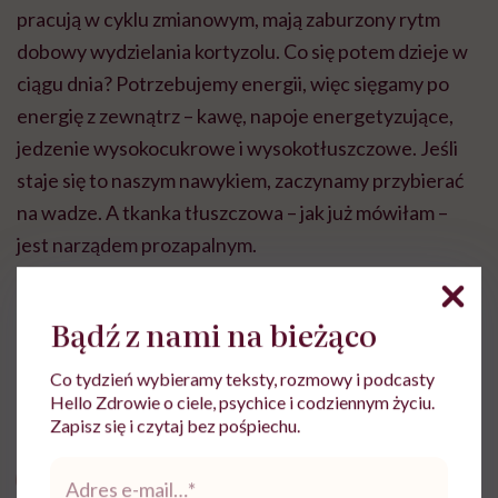
pracują w cyklu zmianowym, mają zaburzony rytm
dobowy wydzielania kortyzolu. Co się potem dzieje w
ciągu dnia? Potrzebujemy energii, więc sięgamy po
energię z zewnątrz – kawę, napoje energetyzujące,
jedzenie wysokocukrowe i wysokotłuszczowe. Jeśli
staje się to naszym nawykiem, zaczynamy przybierać
na wadze. A tkanka tłuszczowa – jak już mówiłam –
jest narządem prozapalnym.
I koło się zamyka.
Bądź z nami na bieżąco
I koło się zamyka. To jest kwintesencja naszego
Co tydzień wybieramy teksty, rozmowy i podcasty
zdrowia. Żadne suplementy tego nie zastąpią.
Hello Zdrowie o ciele, psychice i codziennym życiu.
Zapisz się i czytaj bez pośpiechu.
Adres
e-