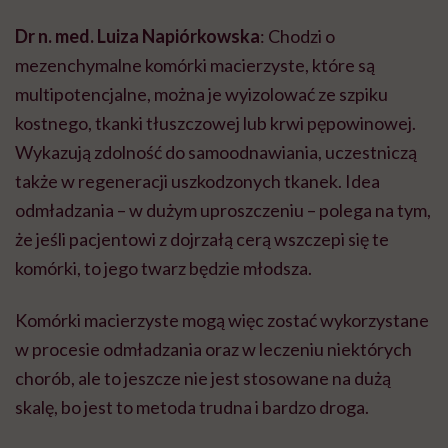
Dr n. med. Luiza Napiórkowska
: Chodzi o
mezenchymalne
komórki macierzyste, które są
multipotencjalne
, można je wyizolować ze szpiku
kostnego, tkanki tłuszczowej lub krwi pępowinowej.
Wykazują zdolność do
samoodnawiania
, uczestniczą
także w regeneracji uszkodzonych tkanek. Idea
odmładzania – w dużym uproszczeniu – polega na tym,
że jeśli pacjentowi z dojrzałą cerą wszczepi się te
komórki, to jego twarz będzie młodsza.
Komórki macierzyste mogą więc zostać wykorzystane
w procesie odmładzania oraz w leczeniu niektórych
chorób, ale to jeszcze nie jest stosowane na dużą
skalę, bo jest to metoda trudna i bardzo droga.