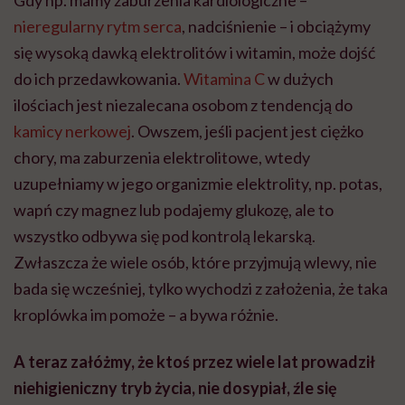
nieregularny rytm serca
, nadciśnienie – i obciążymy
się wysoką dawką elektrolitów i witamin, może dojść
do ich przedawkowania.
Witamina C
w dużych
ilościach jest niezalecana osobom z tendencją do
kamicy nerkowej
. Owszem, jeśli pacjent jest ciężko
chory, ma zaburzenia elektrolitowe, wtedy
uzupełniamy w jego organizmie elektrolity, np. potas,
wapń czy magnez lub podajemy glukozę, ale to
wszystko odbywa się pod kontrolą lekarską.
Zwłaszcza że wiele osób, które przyjmują wlewy, nie
bada się wcześniej, tylko wychodzi z założenia, że taka
kroplówka im pomoże – a bywa różnie.
A teraz załóżmy, że ktoś przez wiele lat prowadził
niehigieniczny tryb życia, nie dosypiał, źle się