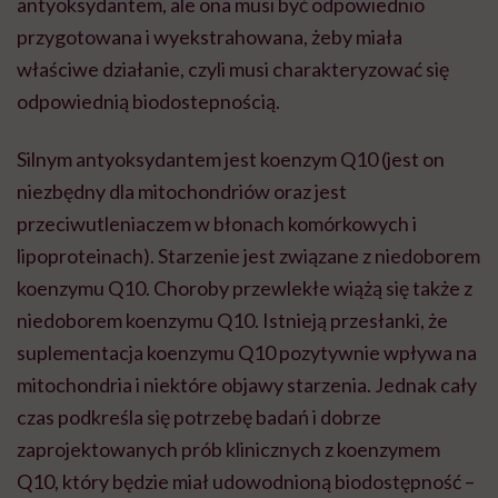
antyoksydantem, ale ona musi być odpowiednio
przygotowana i wyekstrahowana, żeby miała
właściwe działanie, czyli musi charakteryzować się
odpowiednią
biodostepnością
.
Silnym antyoksydantem jest koenzym
Q10
(jest on
niezbędny dla mitochondriów oraz jest
przeciwutleniaczem w błonach komórkowych i
lipoproteinach). Starzenie jest związane z niedoborem
koenzymu
Q10
. Choroby przewlekłe wiążą się także z
niedoborem koenzymu
Q10
. Istnieją przesłanki, że
suplementacja koenzymu
Q10
pozytywnie wpływa na
mitochondria i niektóre objawy starzenia. Jednak cały
czas podkreśla się potrzebę badań i dobrze
zaprojektowanych prób klinicznych z koenzymem
Q10
, który będzie miał udowodnioną biodostępność –