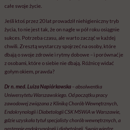
całe swoje życie.
Jeśli ktoś przez 20 lat prowadził niehigieniczny tryb
życia, to nie jest tak, że on nagle w pół roku osiągnie
sukces. Potrzeba czasu, ale warto zacząć w każdej
chwili. Zresztą wystarczy spojrzeć na osoby, które
dbają o swoje zdrowie i rytmy dobowe – i porównać je
z osobami, które o siebie nie dbają. Różnicę widać
gołym okiem, prawda?
Dr n. med. Luiza Napiórkowska
– absolwentka
Uniwersytetu Warszawskiego. Od początku pracy
zawodowej związana z Kliniką Chorób Wewnętrznych,
Endokrynologii i Diabetologii
CSK
MSWiA w Warszawie,
gdzie uzyskała tytuł specjalisty chorób wewnętrznych, a
następnie endokrynologii i diabetologii. Swoją wiedzę