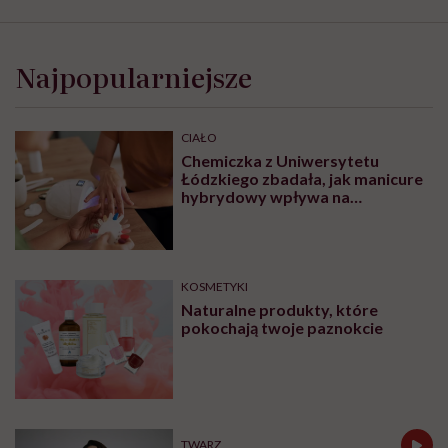
Najpopularniejsze
CIAŁO
Chemiczka z Uniwersytetu
Łódzkiego zbadała, jak manicure
hybrydowy wpływa na
paznokcie. „Pod tą piękną
warstwą zachodzą procesy
chemiczne”
KOSMETYKI
Naturalne produkty, które
pokochają twoje paznokcie
TWARZ