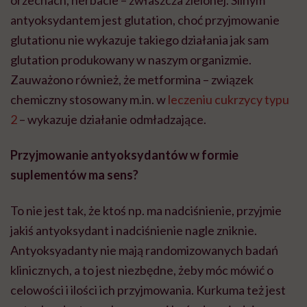
orzechach, herbacie – zwłaszcza zielonej. Silnym
antyoksydantem jest glutation, choć przyjmowanie
glutationu nie wykazuje takiego działania jak sam
glutation produkowany w naszym organizmie.
Zauważono również, że
metformina
– związek
chemiczny stosowany m.in. w
leczeniu cukrzycy typu
2
– wykazuje działanie odmładzające.
Przyjmowanie antyoksydantów w formie
suplementów ma sens?
To nie jest tak, że ktoś np. ma nadciśnienie, przyjmie
jakiś antyoksydant i nadciśnienie nagle zniknie.
Antyoksyadanty
nie mają
randomizowanych
badań
klinicznych, a to jest niezbędne, żeby móc mówić o
celowości i ilości ich przyjmowania. Kurkuma też jest