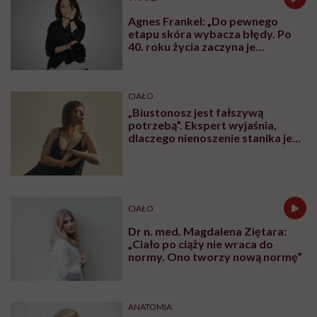
Agnes Frankel: „Do pewnego
etapu skóra wybacza błędy. Po
40. roku życia zaczyna je
zapamiętywać”
CIAŁO
„Biustonosz jest fałszywą
potrzebą”. Ekspert wyjaśnia,
dlaczego nienoszenie stanika jest
zdrowsze dla piersi
CIAŁO
Dr n. med. Magdalena Ziętara:
„Ciało po ciąży nie wraca do
normy. Ono tworzy nową normę”
ANATOMIA