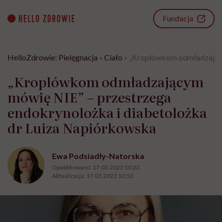
Go
to
Fundacja
content
HelloZdrowie: Pielęgnacja
›
Ciało
›
„Kroplówkom odmładzający
„Kroplówkom odmładzającym
mówię NIE” – przestrzega
endokrynolożka i diabetolożka
dr Luiza Napiórkowska
Ewa Podsiadły-Natorska
Opublikowano:
17.03.2023 10:22
Aktualizacja:
17.03.2023 10:52