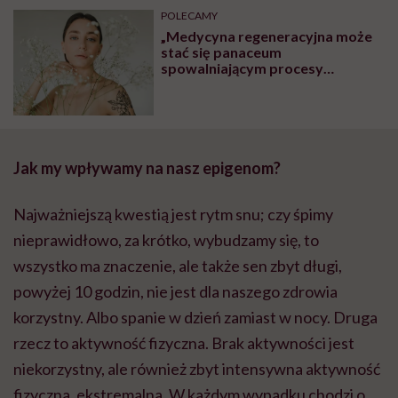
POLECAMY
„Medycyna regeneracyjna może
stać się panaceum
spowalniającym procesy
starzenia” – przekonuje dr
Katarzyna Jasiewicz
Jak my wpływamy na nasz
epigenom
?
Najważniejszą kwestią jest rytm snu; czy śpimy
nieprawidłowo, za krótko, wybudzamy się, to
wszystko ma znaczenie, ale także sen zbyt długi,
powyżej 10 godzin, nie jest dla naszego zdrowia
korzystny. Albo spanie w dzień zamiast w nocy. Druga
rzecz to aktywność fizyczna. Brak aktywności jest
niekorzystny, ale również zbyt intensywna aktywność
fizyczna, ekstremalna. W każdym wypadku chodzi o