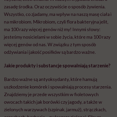
zasadę środka. Oraz oczywiście o sposób żywienia.
Wszystko, co zjadamy, ma wpływ na naszą masę ciała i
na
mikrobiom
.
Mikrobiom
, czyli flora bakteryjna jelit,
ma 100 razy więcej genów niż my! Innymi słowy:
jesteśmy nosicielami w sobie życia, które ma 100 razy
więcej genów od nas. W związku z tym sposób
odżywiania i jakość posiłków są bardzo ważne.
Jakie produkty i substancje spowalniają starzenie?
Bardzo ważne są antyoksydanty, które hamują
uszkodzenie komórek i spowalniają procesy starzenia.
Znajdziemy je przede wszystkim w fioletowych
owocach takich jak borówki czy jagody, a także w
zielonych warzywach (szpinak, jarmuż), strączkach,