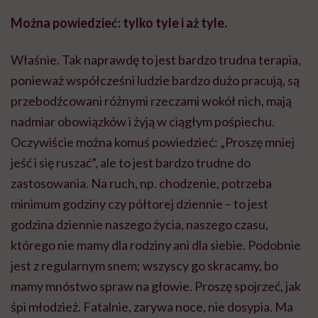
Można powiedzieć: tylko tyle i aż tyle.
Właśnie. Tak naprawdę to jest bardzo trudna terapia,
ponieważ współcześni ludzie bardzo dużo pracują, są
przebodźcowani
różnymi rzeczami wokół nich, mają
nadmiar obowiązków i żyją w ciągłym pośpiechu.
Oczywiście można komuś powiedzieć: „Proszę mniej
jeść i się ruszać”, ale to jest bardzo trudne do
zastosowania. Na ruch, np. chodzenie, potrzeba
minimum godziny czy półtorej dziennie – to jest
godzina dziennie naszego życia, naszego czasu,
którego nie mamy dla rodziny ani dla siebie. Podobnie
jest z regularnym snem; wszyscy go skracamy, bo
mamy mnóstwo spraw na głowie. Proszę spojrzeć, jak
śpi młodzież. Fatalnie, zarywa noce, nie dosypia. Ma