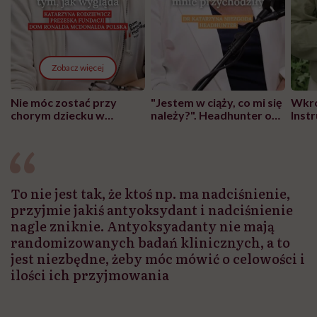
Zobacz więcej
Nie móc zostać przy
"Jestem w ciąży, co mi się
Wkró
chorym dziecku w
należy?". Headhunter o
Inst
szpitalu to tortura.
zmianie pokoleniowej u
atak
"Przeszkadzać w tym
kobiet w ciąży na rynku
wars
może chyba tylko
pracy
eksp
głupota i brak
wyobraźni"
To nie jest tak, że ktoś np. ma nadciśnienie,
przyjmie jakiś antyoksydant i nadciśnienie
nagle zniknie. Antyoksyadanty nie mają
randomizowanych badań klinicznych, a to
jest niezbędne, żeby móc mówić o celowości i
ilości ich przyjmowania