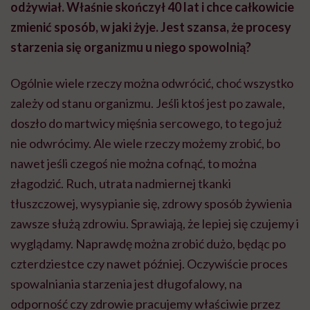
odżywiał. Właśnie skończył 40 lat i chce całkowicie
zmienić sposób, w jaki żyje. Jest szansa, że procesy
starzenia się organizmu u niego spowolnią?
Ogólnie wiele rzeczy można odwrócić, choć wszystko
zależy od stanu organizmu. Jeśli ktoś jest po zawale,
doszło do martwicy mięśnia sercowego, to tego już
nie odwrócimy.
Ale
wiele rzeczy możemy zrobić, bo
nawet jeśli czegoś nie można cofnąć, to można
złagodzić. Ruch, utrata nadmiernej tkanki
tłuszczowej, wysypianie się, zdrowy sposób żywienia
zawsze służą zdrowiu. Sprawiają, że lepiej się czujemy i
wyglądamy. Naprawdę można zrobić dużo, będąc po
czterdziestce czy nawet później. Oczywiście proces
spowalniania starzenia jest długofalowy, na
odporność czy zdrowie pracujemy właściwie przez