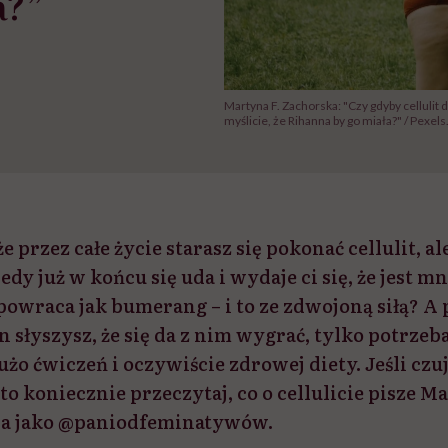
a?”
Martyna F. Zachorska: "Czy gdyby cellulit 
myślicie, że Rihanna by go miała?" / Pexel
 przez całe życie starasz się pokonać cellulit, al
edy już w końcu się uda i wydaje ci się, że jest m
owraca jak bumerang – i to ze zdwojoną siłą? A 
 słyszysz, że się da z nim wygrać, tylko potrzeb
żo ćwiczeń i oczywiście zdrowej diety. Jeśli czuje
 to koniecznie przeczytaj, co o cellulicie pisze M
na jako @paniodfeminatywów.