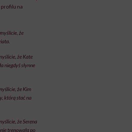
 profilu na
myślicie, że
iata.
yślicie, że Kate
ła niegdyś słynne
yślicie, że Kim
, którą stać na
yślicie, że Serena
nnie trenowała po