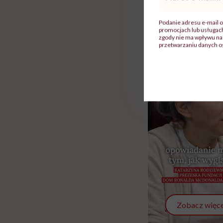
Rolki
mail
*
Podanie adresu e-mail o
promocjach lub usługa
zgody nie ma wpływu na 
przetwarzaniu danych o
Zobacz więce