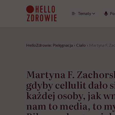
Go
to
content
Tematy
Po
HelloZdrowie: Pielęgnacja
›
Ciało
›
Martyna F. Zac
Martyna F. Zachors
gdyby cellulit dało 
każdej osoby, jak 
nam to media, to my