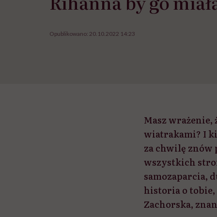
Rihanna by go miał
Opublikowano:
20.10.2022 14:23
Masz wrażenie, że
wiatrakami? I ki
za chwilę znów p
wszystkich stron
samozaparcia, du
historia o tobie,
Zachorska, zna