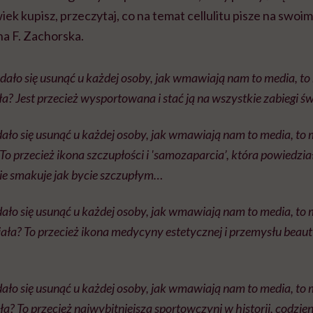
ek kupisz, przeczytaj, co na temat cellulitu pisze na swoim
a F. Zachorska.
 dało się usunąć u każdej osoby, jak wmawiają nam to media, to 
a? Jest przecież wysportowana i stać ją na wszystkie zabiegi św
 dało się usunąć u każdej osoby, jak wmawiają nam to media, to m
To przecież ikona szczupłości i 'samozaparcia’, która powiedzia
 nie smakuje jak bycie szczupłym…
 dało się usunąć u każdej osoby, jak wmawiają nam to media, to m
ała? To przecież ikona medycyny estetycznej i przemysłu beauty
 dało się usunąć u każdej osoby, jak wmawiają nam to media, to m
ła? To przecież najwybitniejsza sportowczyni w historii, codzie