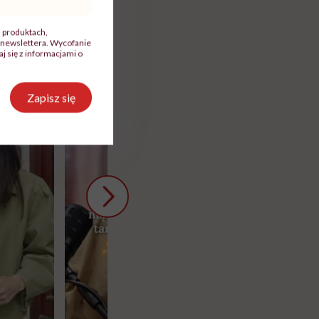
, produktach,
newslettera. Wycofanie
 się z informacjami o
Zapisz się