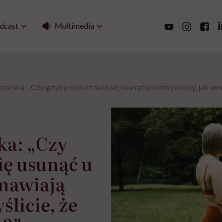
Multimedia
dcast
horska: „Czy gdyby cellulit dało się usunąć u każdej osoby, jak wm
ka: „Czy
się usunąć u
wmawiają
ślicie, że