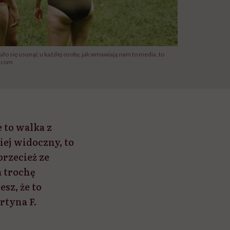
dało się usunąć u każdej osoby, jak wmawiają nam to media, to
s.com
e to walka z
niej widoczny, to
przecież ze
a trochę
sz, że to
artyna F.