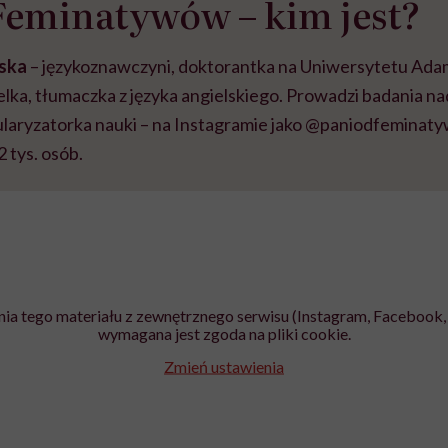
Feminatywów – kim jest?
rska
– językoznawczyni, doktorantka na Uniwersytetu Ada
lka, tłumaczka z języka angielskiego. Prowadzi badania n
aryzatorka nauki – na Instagramie jako @paniodfeminatyw
 tys. osób.
ia tego materiału z zewnętrznego serwisu (Instagram, Facebook, 
wymagana jest zgoda na pliki cookie.
Zmień ustawienia