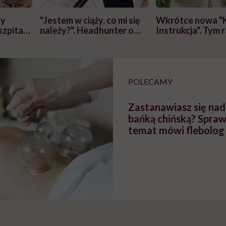
zy
"Jestem w ciąży, co mi się
Wkrótce nowa "
szpitalu
należy?". Headhunter o
Instrukcja". Tym 
szkadzać
zmianie pokoleniowej u
atakach paniki. Z
tylko
kobiet w ciąży na rynku
warsztat pacjen
braźni"
pracy
ekspercki
POLECAMY
Zastanawiasz się na
bańką chińską? Spraw
temat mówi flebolog