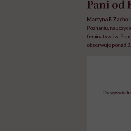
Pani od 
Martyna F. Zacho
Poznaniu, nauczycie
feminatywów. Popul
obserwuje ponad 22
Do wyświetlen