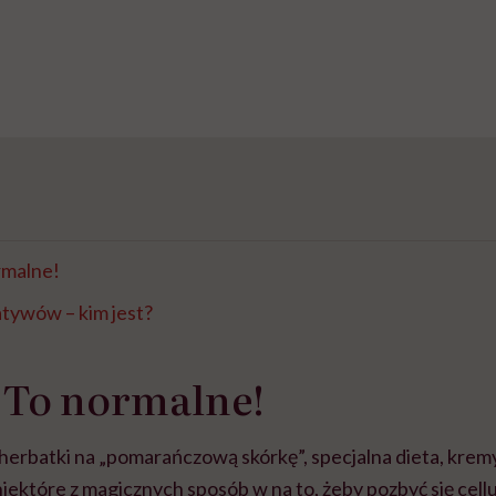
ormalne!
tywów – kim jest?
? To normalne!
 herbatki na „pomarańczową skórkę”, specjalna dieta, kremy,
niektóre z magicznych sposób w na to, żeby pozbyć się cellul