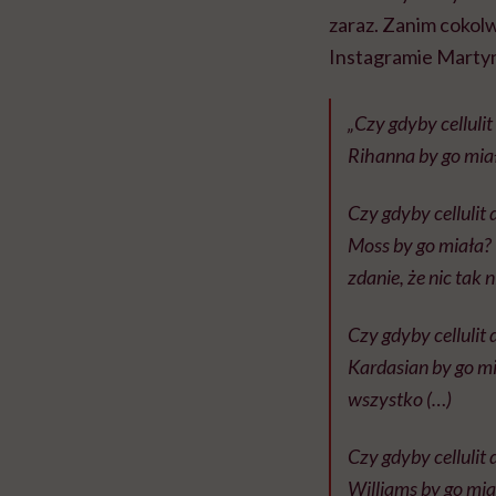
zaraz. Zanim cokolwi
Instagramie Martyn
„Czy gdyby cellulit
Rihanna by go miał
Czy gdyby cellulit
Moss by go miała? 
zdanie, że nic tak
Czy gdyby cellulit
Kardasian by go mi
wszystko (…)
Czy gdyby cellulit
Williams by go mia