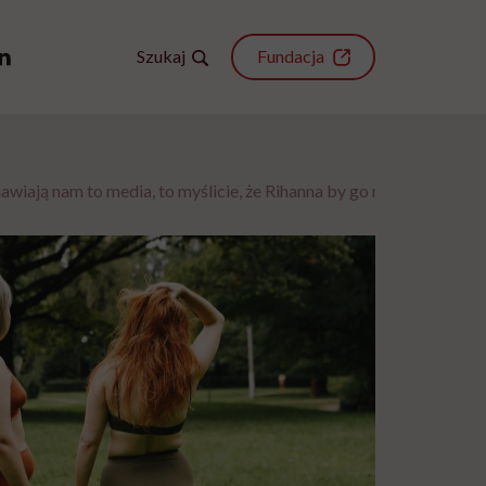
Szukaj
Fundacja
awiają nam to media, to myślicie, że Rihanna by go miała?”