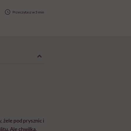
Przeczytasz w 3 min
 żele pod prysznic i
itu. Ale chwilka,