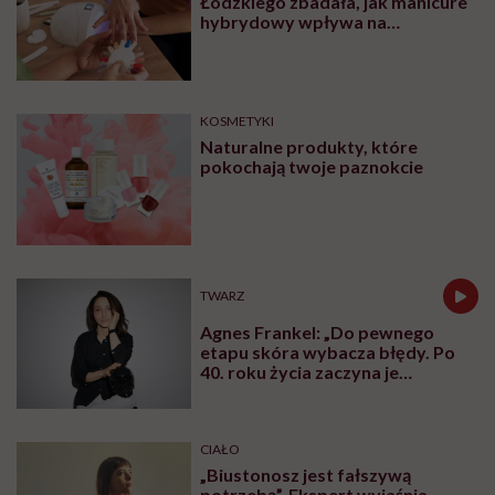
Łódzkiego zbadała, jak manicure
hybrydowy wpływa na
paznokcie. „Pod tą piękną
warstwą zachodzą procesy
chemiczne”
KOSMETYKI
Naturalne produkty, które
pokochają twoje paznokcie
TWARZ
Agnes Frankel: „Do pewnego
etapu skóra wybacza błędy. Po
40. roku życia zaczyna je
zapamiętywać”
CIAŁO
„Biustonosz jest fałszywą
potrzebą”. Ekspert wyjaśnia,