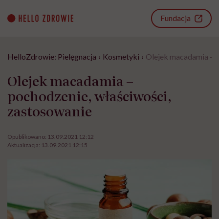
Go
to
Fundacja
content
HelloZdrowie: Pielęgnacja
›
Kosmetyki
›
Olejek macadamia – p
Olejek macadamia –
pochodzenie, właściwości,
zastosowanie
Opublikowano:
13.09.2021 12:12
Aktualizacja:
13.09.2021 12:15