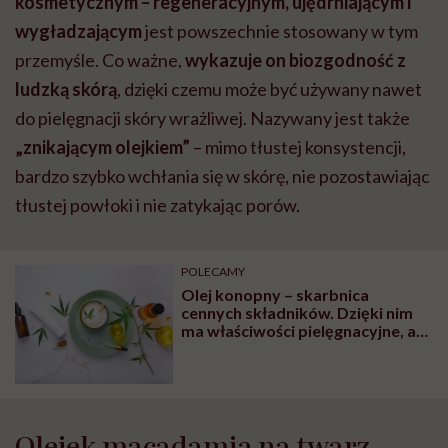
kosmetycznym – regeneracyjnym, ujędrniającym i
wygładzającym
jest powszechnie stosowany w tym
przemyśle. Co ważne,
wykazuje on biozgodność z
ludzką skórą
, dzięki czemu może być używany nawet
do pielęgnacji skóry wrażliwej. Nazywany jest także
„znikającym olejkiem”
– mimo tłustej konsystencji,
bardzo szybko wchłania się w skórę, nie pozostawiając
tłustej powłoki i nie zatykając porów.
POLECAMY
Olej konopny – skarbnica
cennych składników. Dzięki nim
ma właściwości pielęgnacyjne, a
nawet lecznicze
Olejek macadamia na twarz