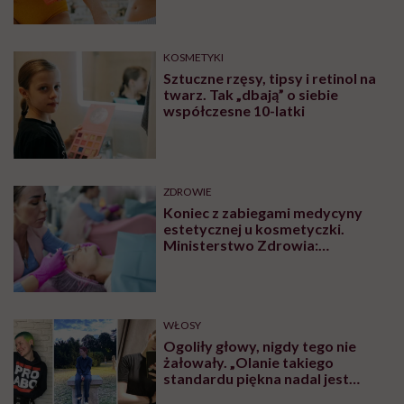
KOSMETYKI
Sztuczne rzęsy, tipsy i retinol na
twarz. Tak „dbają” o siebie
współczesne 10-latki
ZDROWIE
Koniec z zabiegami medycyny
estetycznej u kosmetyczki.
Ministerstwo Zdrowia:
„Uprawnienia takie posiadają
wyłącznie lekarze”
WŁOSY
Ogoliły głowy, nigdy tego nie
żałowały. „Olanie takiego
standardu piękna nadal jest
czymś wyzwalającym”