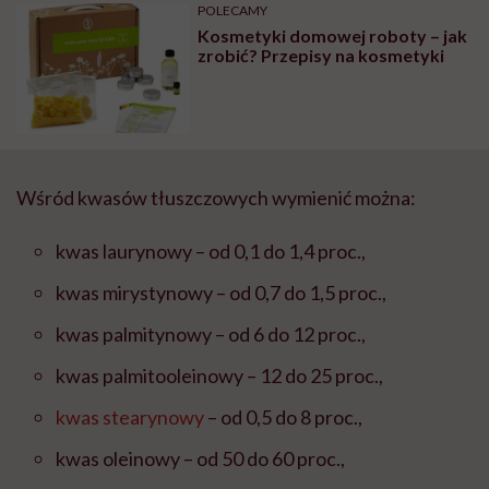
może chyba tylko
pracy
eksp
POLECAMY
głupota i brak
Kosmetyki domowej roboty – jak
wyobraźni"
zrobić? Przepisy na kosmetyki
Wśród kwasów tłuszczowych wymienić można:
kwas laurynowy – od 0,1 do 1,4 proc.,
kwas mirystynowy – od 0,7 do 1,5 proc.,
kwas palmitynowy – od 6 do 12 proc.,
kwas palmitooleinowy – 12 do 25 proc.,
kwas stearynowy
– od 0,5 do 8 proc.,
kwas oleinowy – od 50 do 60 proc.,