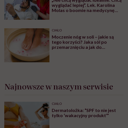
wyglądać lepiej”. Lek. Karolina
Molas o boomie na medycynę
estetyczną dla mężczyzn
CIAŁO
Moczenie nóg w soli – jakie są
tego korzyści? Jaka sól po
przemarznięciu a jak do
oczyszczania?
Najnowsze w naszym serwisie
CIAŁO
Dermatolożka: “SPF to nie jest
tylko ‘wakacyjny produkt’”