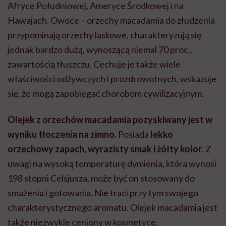
Afryce Południowej, Ameryce Środkowej i na
Hawajach. Owoce – orzechy macadamia do złudzenia
przypominają orzechy laskowe, charakteryzują się
jednak bardzo dużą, wynoszącą niemal 70 proc.,
zawartością tłuszczu. Cechuje je także wiele
właściwości odżywczych i prozdrowotnych, wskazuje
się, że mogą zapobiegać chorobom cywilizacyjnym.
Olejek z orzechów macadamia pozyskiwany jest w
wyniku tłoczenia na zimno.
Posiada
lekko
orzechowy zapach, wyrazisty smak i żółty kolor
. Z
uwagi na wysoką temperaturę dymienia, która wynosi
198 stopni Celsjusza, może być on stosowany do
smażenia i gotowania. Nie traci przy tym swojego
charakterystycznego aromatu. Olejek macadamia jest
także niezwykle ceniony w kosmetyce.