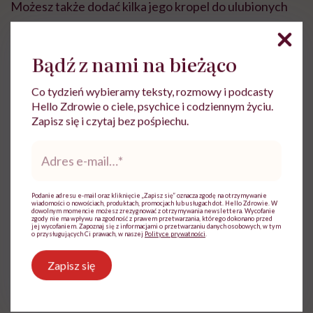
Możesz także dodać kilka jego kropel do ulubionych
produktów – kremów, balsamów, odżywek. Sprawdzi
się także jako samodzielny produkt do pielęgnacji.
Bądź z nami na bieżąco
Olejek macadamia na twarz najlepiej
nakładać na
Co tydzień wybieramy teksty, rozmowy i podcasty
lekko zwilżoną skórę, doskonale sprawdzi się do
Hello Zdrowie o ciele, psychice i codziennym życiu.
Zapisz się i czytaj bez pośpiechu.
tego hydrolat
. Możesz nałożyć go
na oczyszczoną
twarz jako serum
, najlepiej na całą noc. Doskonale
Adres
e-
sprawdzi się również
do demakijażu i olejowania
mail
*
twarzy
.
Podanie adresu e-mail oraz kliknięcie „Zapisz się” oznacza zgodę na otrzymywanie
wiadomości o nowościach, produktach, promocjach lub usługach dot. Hello Zdrowie. W
dowolnym momencie możesz zrezygnować z otrzymywania newslettera. Wycofanie
Jak nakładać olejek na włosy?
Nanieś go
zgody nie ma wpływu na zgodność z prawem przetwarzania, którego dokonano przed
jej wycofaniem. Zapoznaj się z informacjami o przetwarzaniu danych osobowych, w tym
o przysługujących Ci prawach, w naszej
Polityce prywatności
.
równomiernie na całe włosy, pozostaw na około pół
godziny i dokładnie zmyj.
Możesz stosować go
Zapisz się
nawet u dzieci, ułatwia bowiem rozczesywanie.