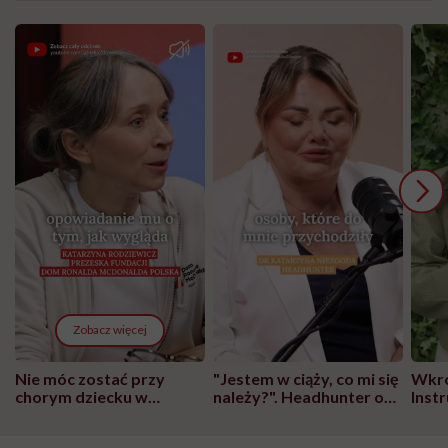
Zobacz więcej
Nie móc zostać przy
"Jestem w ciąży, co mi się
Wkró
chorym dziecku w
należy?". Headhunter o
Inst
szpitalu to tortura.
zmianie pokoleniowej u
atak
"Przeszkadzać w tym
kobiet w ciąży na rynku
wars