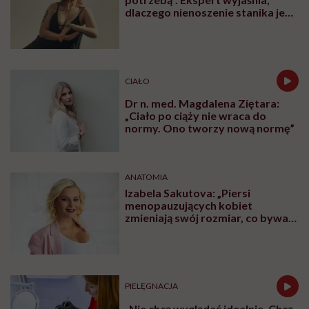
dlaczego nienoszenie stanika jest
zdrowsze dla piersi
CIAŁO
Dr n. med. Magdalena Ziętara:
„Ciało po ciąży nie wraca do
normy. Ono tworzy nową normę”
ANATOMIA
Izabela Sakutova: „Piersi
menopauzujących kobiet
zmieniają swój rozmiar, co bywa
dla wielu pań zaskoczeniem”
PIELĘGNACJA
„Nie chcą wyglądać idealnie. Chcą