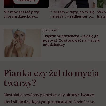
Zobacz więcej
Nie móc zostać przy
"Jestem w ciąży, co mi się
Wkró
chorym dziecku w
należy?". Headhunter o
Inst
szpitalu to tortura.
zmianie pokoleniowej u
atak
"Przeszkadzać w tym
kobiet w ciąży na rynku
wars
może chyba tylko
pracy
eksp
POLECAMY
głupota i brak
Trądzik młodzieńczy – jak się go
wyobraźni"
pozbyć? Co stosować na trądzik
młodzieńczy
Pianka czy żel do mycia
twarzy?
Nastolatki powinny pamiętać, aby
nie myć twarzy
zbyt silnie działającymi preparatami
. Nadmierne