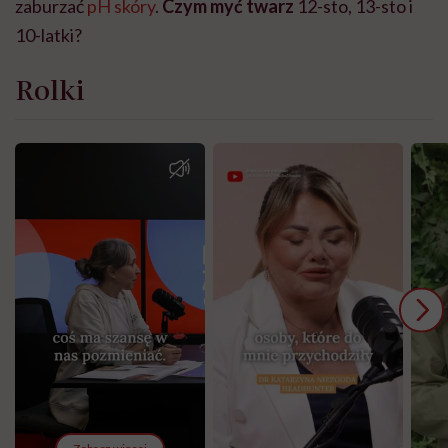
zaburzać
pH skóry
.
Czym myć twarz
12-sto, 13-sto i
10-latki?
Rolki