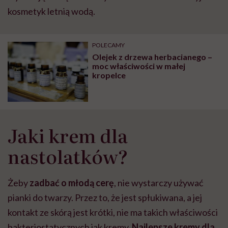
kosmetyk letnią wodą.
POLECAMY
Olejek z drzewa herbacianego –
moc właściwości w małej
kropelce
Jaki krem dla
nastolatków?
Żeby
zadbać o młodą cerę
, nie wystarczy używać
pianki do twarzy. Przez to, że jest spłukiwana, a jej
kontakt ze skórą jest krótki, nie ma takich właściwości
bakteriostatycznych jak kremy.
Najlepsze kremy dla