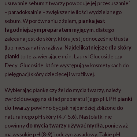
usuwanie sebum z twarzy powoduje jej przesuszanie i
– paradoksalnie – zwiększenie ilości wydzielanego
sebum. W porównaniu z żelem,
pianka jest
łagodniejszym preparatem myjącym
, dlatego
zalecana jest do skóry, która jest jednocześnie tłusta
(lub mieszana) i wrażliwa.
Najdelikatniejsze dla skóry
pianki
to te zawierające m.in. Lauryl Glucoside czy
Decyl Glucoside, które występują w kosmetykach do
pielęgnacji skóry dziecięcej i wrażliwej.
Wybierając piankę czy żel do mycia twarzy, należy
zwrócić uwagę na skład preparatu i jego pH.
PH pianki
do twarzy
powinno być jak najbardziej zbliżone do
naturalnego pH skóry (4,7-5,6). Nastolatki nie
powinny
do mycia twarzy używać mydła
, ponieważ
ma wysokie pH (8-9) i odczyn zasadowy. Takie pH