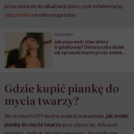
przyczynia się do alkalizacji skóry, czyli osłabienia jej
odporności
na mikroorganizmy.
POLECAMY
Jak poprawić stan skóry
trądzikowej? Dietetyczka dzieli
się sprawdzonymi przez siebie
sposobami
Gdzie kupić piankę do
mycia twarzy?
Na stronach DIY można znaleźć wskazówki,
jak zrobić
piankę do mycia twarzy
przy użyciu np. żelu pod
prysznic. Jednak aby mieć pewność, że pianka nie