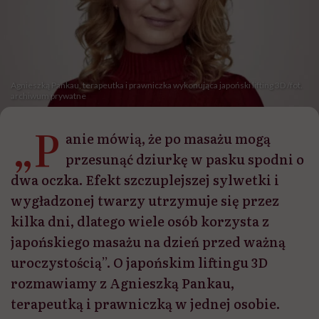
Agnieszką Pankau, terapeutka i prawniczka wykonująca japoński lifting 3D /fot.
archiwum prywatne
„P
anie mówią, że po masażu mogą
przesunąć dziurkę w pasku spodni o
dwa oczka. Efekt szczuplejszej sylwetki i
wygładzonej twarzy utrzymuje się przez
kilka dni, dlatego wiele osób korzysta z
japońskiego masażu na dzień przed ważną
uroczystością”. O japońskim liftingu 3D
rozmawiamy z Agnieszką Pankau,
terapeutką i prawniczką w jednej osobie.