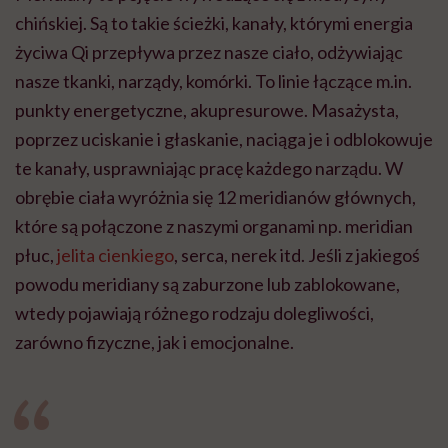
chińskiej. Są to takie ścieżki, kanały, którymi energia
życiwa Qi przepływa przez nasze ciało, odżywiając
nasze tkanki, narządy, komórki. To linie łączące m.in.
punkty energetyczne, akupresurowe. Masażysta,
poprzez uciskanie i głaskanie, naciąga je i odblokowuje
te kanały, usprawniając pracę każdego narządu. W
obrębie ciała wyróżnia się 12 meridianów głównych,
które są połączone z naszymi organami np. meridian
płuc,
jelita cienkiego
, serca, nerek itd. Jeśli z jakiegoś
powodu meridiany są zaburzone lub zablokowane,
wtedy pojawiają różnego rodzaju dolegliwości,
zarówno fizyczne, jak i emocjonalne.