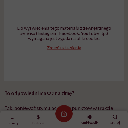
Do wyświetlenia tego materiału z zewnętrznego
serwisu (Instagram, Facebook, YouTube, itp.)
wymagana jest zgoda na pliki cookie.
Zmień ustawienia
To odpowiedni masaż na zimę?
Tak, ponieważ stymulacja tych punktów w trakcie
Strona główna
masażu pobudza nasze naturalne mechanizmy
Multimedia
Szukaj
Tematy
Podcast
obronne, więc poprawia się nam odporność. Jeśli