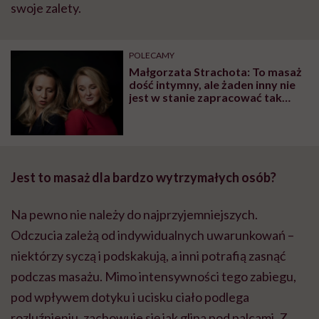
swoje zalety.
POLECAMY
Małgorzata Strachota: To masaż
dość intymny, ale żaden inny nie
jest w stanie zapracować tak
głęboko z tkankami i mięśniami
Jest to masaż dla bardzo wytrzymałych osób?
Na pewno nie należy do najprzyjemniejszych.
Odczucia zależą od indywidualnych uwarunkowań –
niektórzy syczą i podskakują, a inni potrafią zasnąć
podczas masażu. Mimo intensywności tego zabiegu,
pod wpływem dotyku i ucisku ciało podlega
rozluźnieniu, zachowuje się jak glina pod palcami. Z