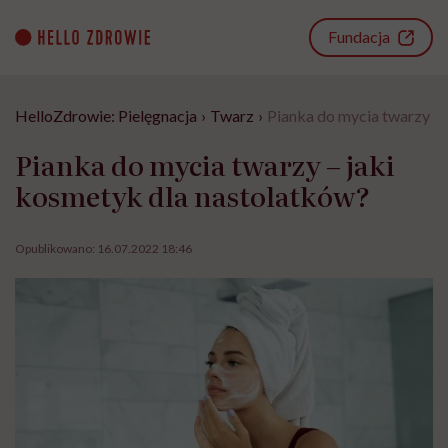
Go
to
Fundacja
content
HelloZdrowie: Pielęgnacja
›
Twarz
›
Pianka do mycia twarzy – 
Pianka do mycia twarzy – jaki
kosmetyk dla nastolatków?
Opublikowano:
16.07.2022 18:46