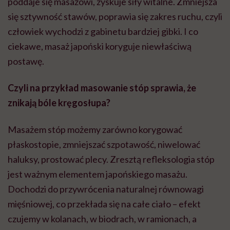
poddaje się masażowi, zyskuje siły witalne. Zmniejsza
się sztywność stawów, poprawia się zakres ruchu, czyli
człowiek wychodzi z gabinetu bardziej gibki. I co
ciekawe, masaż japoński koryguje niewłaściwą
postawę.
Czyli na przykład masowanie stóp sprawia, że
znikają bóle kręgosłupa?
Masażem stóp możemy zarówno korygować
płaskostopie, zmniejszać szpotawość, niwelować
haluksy, prostować plecy. Zresztą refleksologia stóp
jest ważnym elementem japońskiego masażu.
Dochodzi do przywrócenia naturalnej równowagi
mięśniowej, co przekłada się na całe ciało – efekt
czujemy w kolanach, w biodrach, w ramionach, a