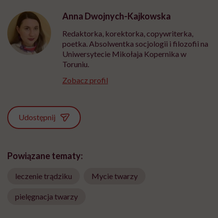
Anna Dwojnych-Kajkowska
Redaktorka, korektorka, copywriterka,
poetka. Absolwentka socjologii i filozofii na
Uniwersytecie Mikołaja Kopernika w
Toruniu.
Zobacz profil
Udostępnij
Powiązane tematy:
leczenie trądziku
Mycie twarzy
pielęgnacja twarzy