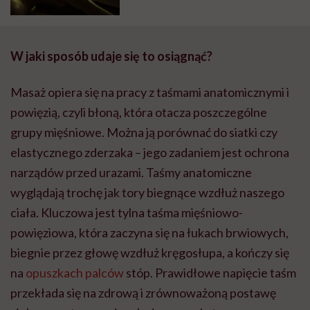
zastąpić medycynę estetyczną,
mówi mistrzyni Kobido
W jaki sposób udaje się to osiągnąć?
Masaż opiera się na pracy z taśmami anatomicznymi i
powięzią, czyli błoną, która otacza poszczególne
grupy mięśniowe. Można ją porównać do siatki czy
elastycznego zderzaka – jego zadaniem jest ochrona
narządów przed urazami. Taśmy anatomiczne
wyglądają trochę jak tory biegnące wzdłuż naszego
ciała. Kluczowa jest tylna taśma mięśniowo-
powięziowa, która zaczyna się na łukach brwiowych,
biegnie przez głowę wzdłuż kręgosłupa, a kończy się
na
opuszkach palców
stóp. Prawidłowe napięcie taśm
przekłada się na zdrową i zrównoważoną postawę