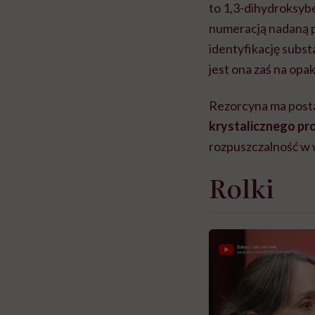
to 1,3-dihydroksy
numeracją nadaną 
identyfikację subs
jest ona zaś na op
Rezorcyna ma post
krystalicznego pr
rozpuszczalność w w
Rolki