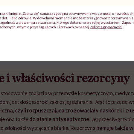
Peeling do ciała – wł
domowy peeling do c
raz kliknięcie „Zapisz się” oznacza zgodę na otrzymywanie wiadomości o nowościach
ch dot. Hello Zdrowie. W dowolnym momencie możesz zrezygnować z otrzymywania 
zgodność z prawem przetwarzania, którego dokonano przed jej wycofaniem. Zapoznaj
sobowych, w tym o przysługujących Ci prawach, w naszej
Polityce prywatności
.
e i właściwości rezorcyny
stosowanie znalazła w przemyśle kosmetycznym, medyczn
 jest dość szeroki zakres jej działania. Jest to przede w
iczna, czyli rozpuszczająca zrogowaciały naskórek i zł
je ona także
działanie antyseptyczne
. Jej przeciwgrzybi
e zdolności wytrącania białka. Rezorcyna
hamuje także wy