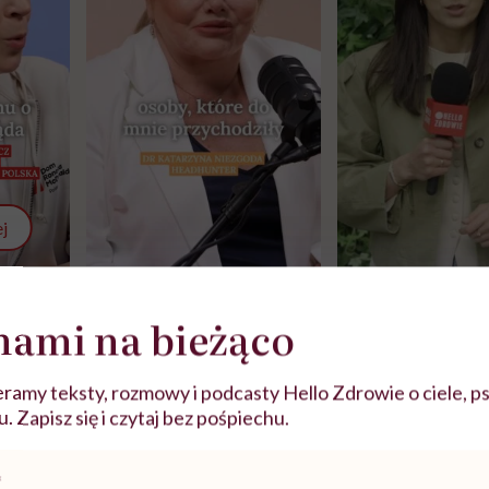
j
zy
"Jestem w ciąży, co mi się
Wkrótce nowa "
nami na bieżąco
szpitalu
należy?". Headhunter o
Instrukcja". Tym 
szkadzać
zmianie pokoleniowej u
atakach paniki. Z
tylko
kobiet w ciąży na rynku
warsztat pacjen
ramy teksty, rozmowy i podcasty Hello Zdrowie o ciele, ps
braźni"
pracy
ekspercki
 Zapisz się i czytaj bez pośpiechu.
POLECAMY