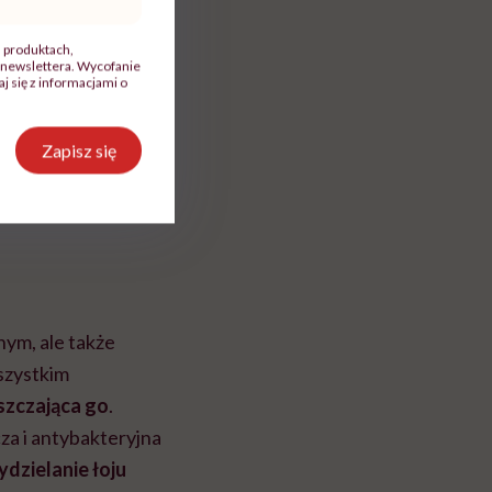
aściwości,
iała
, produktach,
newslettera. Wycofanie
 się z informacjami o
Zapisz się
ym, ale także
szystkim
uszczająca go
.
cza i antybakteryjna
dzielanie łoju