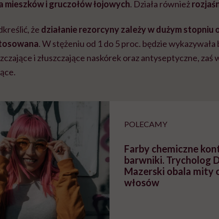
ia mieszków i gruczołów łojowych
. Działa również
rozjaś
kreślić, że
działanie rezorcyny zależy w dużym stopniu o
stosowana
. W stężeniu od 1 do 5 proc. będzie wykazywał
czające i złuszczające naskórek oraz antyseptyczne, zaś w
jące.
POLECAMY
Farby chemiczne kont
barwniki. Trycholog 
Mazerski obala mity 
włosów