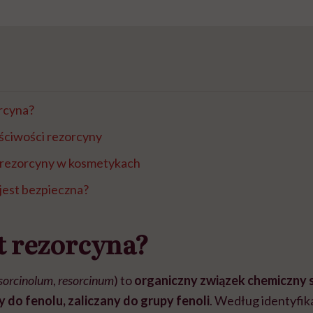
orcyna?
aściwości rezorcyny
 rezorcyny w kosmetykach
jest bezpieczna?
st rezorcyna?
sorcinolum
,
resorcinum
) to
organiczny związek chemiczny s
y do fenolu, zaliczany do grupy fenoli
. Według identyfika