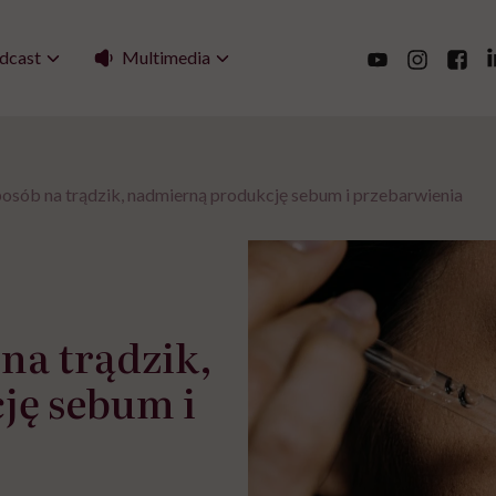
Multimedia
dcast
osób na trądzik, nadmierną produkcję sebum i przebarwienia
na trądzik,
ję sebum i