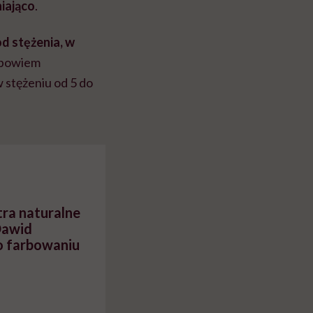
niająco
.
d stężenia, w
a bowiem
 stężeniu od 5 do
ra naturalne
Dawid
o farbowaniu