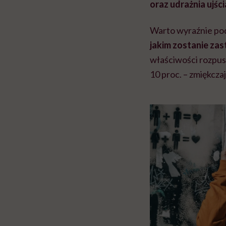
oraz udrażnia ujśc
Warto wyraźnie pod
jakim zostanie za
właściwości rozpusz
10 proc. – zmiękcza