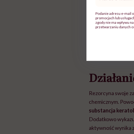
mail
*
Podanie adresu e-mail o
promocjach lub usługa
zgody nie ma wpływu na 
przetwarzaniu danych o
Działani
Rezorcyna swoje za
chemicznym. Powodem
substancja keratol
Dodatkowo wykazu
aktywność wynika z