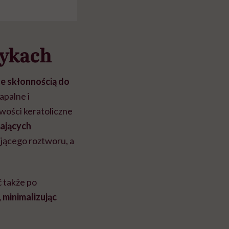
tykach
e skłonnością do
apalne i
wości keratoliczne
łających
ającego roztworu, a
ć także po
 minimalizując