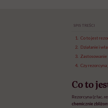
SPIS TREŚCI
Co to jest rez
Działanie i wł
Zastosowanie
Czy rezorcyna 
Co to je
Rezorcyna (z łac.
re
chemicznie zbliżon