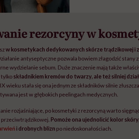
wanie rezorcyny w kosme
esz
w kosmetykach dedykowanych skórze trądzikowej i z
Działanie antyseptyczne pozwala bowiem złagodzić stany z
rne wydzielanie
sebum. Duże znaczenie mają także właści
 tylko
składnikiem kremów do twarzy, ale też silniej dzia
XIX wieku stała się ona jednym ze składników silnie złuszcz
stywana jest w głębokich peelingach medycznych.
anie rozjaśniające, po kosmetyki z rezorcyną warto sięgną
i przeciwtrądzikowej.
Pomoże ona ujednolicić kolor skóry,
arwień
i drobnych blizn
po niedoskonałościach.