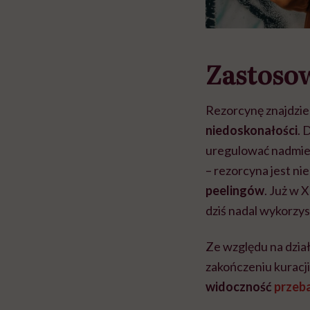
Zastoso
Rezorcynę znajdzi
niedoskonałości
. 
uregulować nadmie
– rezorcyna jest nie
peelingów
. Już w 
dziś nadal wykorzy
Ze względu na dział
zakończeniu kuracj
widoczność
przeb