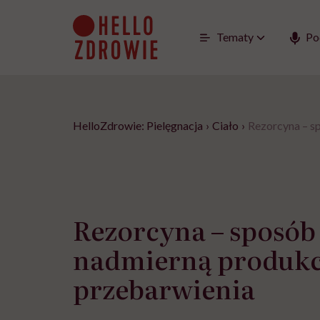
Go
to
content
Tematy
Po
HelloZdrowie: Pielęgnacja
›
Ciało
›
Rezorcyna – sp
Rezorcyna – sposób 
nadmierną produkc
przebarwienia