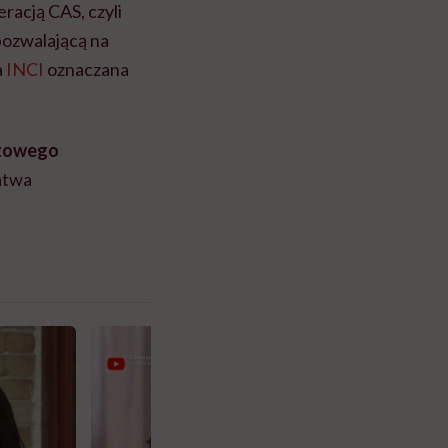
racją CAS, czyli
 pozwalającą na
a
INCI
oznaczana
ązowego
łatwa