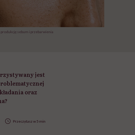
 produkcję sebum i przebarwienia
rzystywany jest
problematycznej
układania oraz
na?
Przeczytasz w 5 min