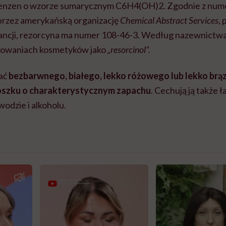
benzen o wzorze sumarycznym C
6
H
4
(OH)
2
. Zgodnie z nume
przez amerykańską organizację
Chemical Abstract Services
,
tancji, rezorcyna ma numer 108-46-3. Według nazewnictw
akowaniach kosmetyków jako
„resorcinol”.
ać
bezbarwnego, białego, lekko różowego lub lekko br
oszku o charakterystycznym zapachu
. Cechują ją także 
odzie i alkoholu.