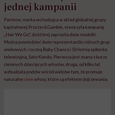
jednej kampanii
Pantene, marka wchodząca w skład globalnej grupy
kapitałowej Procter&Gamble, stworzyła kampanię
„Hair We Go”, do której zaprosiła dwie modelki.
Można powiedzieć dwie reprezentantki różnych grup
wiekowych: roczną Baby Chanco i 50-letnią spikerkę
telewizyjną, Sato Kondo. Pierwsza jest znana z burzy
ciemnych dziecięcych włosów, druga, od kilku lat
wzbudzała podziw wśród widzów tym, że promuje
naturalne
siwe
włosy, które są efektem dojrzewania.