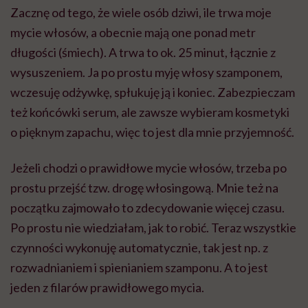
Zacznę od tego, że wiele osób dziwi, ile trwa moje
mycie włosów, a obecnie mają one ponad metr
długości (śmiech). A trwa to ok. 25 minut, łącznie z
wysuszeniem. Ja po prostu myję włosy szamponem,
wczesuję odżywkę, spłukuję ją i koniec. Zabezpieczam
też końcówki serum, ale zawsze wybieram kosmetyki
o pięknym zapachu, więc to jest dla mnie przyjemność.
Jeżeli chodzi o prawidłowe mycie włosów, trzeba po
prostu przejść tzw. drogę włosingową. Mnie też na
początku zajmowało to zdecydowanie więcej czasu.
Po prostu nie wiedziałam, jak to robić. Teraz wszystkie
czynności wykonuję automatycznie, tak jest np. z
rozwadnianiem i spienianiem szamponu. A to jest
jeden z filarów prawidłowego mycia.