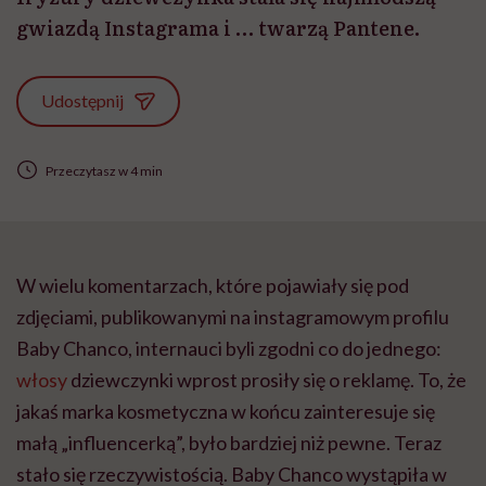
gwiazdą Instagrama i … twarzą Pantene.
Udostępnij
Przeczytasz w 4 min
W wielu komentarzach, które pojawiały się pod
zdjęciami, publikowanymi na instagramowym profilu
Baby Chanco, internauci byli zgodni co do jednego:
włosy
dziewczynki wprost prosiły się o reklamę. To, że
jakaś marka kosmetyczna w końcu zainteresuje się
małą „influencerką”, było bardziej niż pewne. Teraz
stało się rzeczywistością. Baby Chanco wystąpiła w