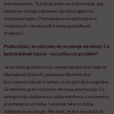
humektantami. Te jednak polecam tylko wtedy, gdy
będziemy chciały zajmować się włosingiem na
wyższym etapie. O tym piszę w swojej książce w
rozdziałach z dwoma lub trzema gwiazdkami
trudności.
Podkreślasz, że odżywkę się wczesuje we włosy. Co
będzie jednak lepsze – szczotka czy grzebień?
Ja nie lubię grzebieni i nie umiem się nimi zbyt dobrze
obsługiwać (śmiech), ponieważ dla mnie zbyt
kurczowo trzeba je trzymać, co nie jest zbyt wygodne.
Grzebienie są też sztywne, nie mają amortyzacji. Co
innego moja ulubiona szczotka wiosłowa, czyli zwykła,
prostokątna szczotka. I właśnie taką szczotką
najlepiej się wczesuje. Nie dość, że jest ona duża, to