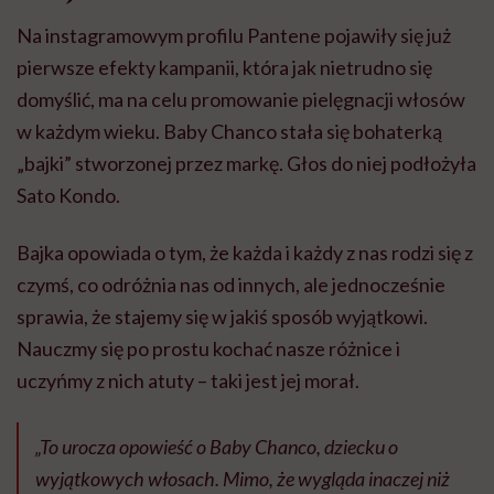
Na instagramowym profilu Pantene pojawiły się już
pierwsze efekty kampanii, która jak nietrudno się
domyślić, ma na celu promowanie pielęgnacji włosów
w każdym wieku. Baby Chanco stała się bohaterką
„bajki” stworzonej przez markę. Głos do niej podłożyła
Sato Kondo.
Bajka opowiada o tym, że każda i każdy z nas rodzi się z
czymś, co odróżnia nas od innych, ale jednocześnie
sprawia, że stajemy się w jakiś sposób wyjątkowi.
Nauczmy się po prostu kochać nasze różnice i
uczyńmy z nich atuty – taki jest jej morał.
„To urocza opowieść o Baby Chanco, dziecku o
wyjątkowych włosach. Mimo, że wygląda inaczej niż