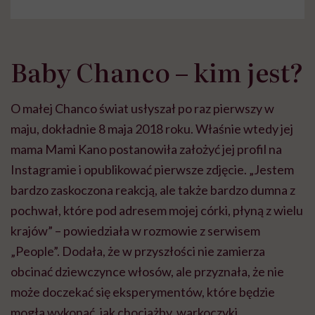
Baby Chanco – kim jest?
O małej Chanco świat usłyszał po raz pierwszy w
maju, dokładnie 8 maja 2018 roku. Właśnie wtedy jej
mama Mami Kano postanowiła założyć jej profil na
Instagramie i opublikować pierwsze zdjęcie. „Jestem
bardzo zaskoczona reakcją, ale także bardzo dumna z
pochwał, które pod adresem mojej córki, płyną z wielu
krajów” – powiedziała w rozmowie z serwisem
„People”. Dodała, że w przyszłości nie zamierza
obcinać dziewczynce włosów, ale przyznała, że nie
może doczekać się eksperymentów, które będzie
mogła wykonać, jak chociażby warkoczyki.