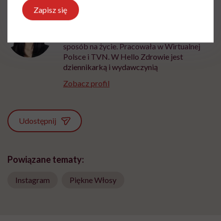
wyobraźni"
Zapisz się
Marta Dragan
Z czytania, gadania i pisania uczyniła
sposób na życie. Pracowała w Wirtualnej
Polsce i TVN. W Hello Zdrowie jest
dziennikarką i wydawczynią
Zobacz profil
Udostępnij
Powiązane tematy:
Instagram
Piękne Włosy