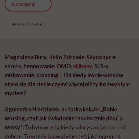
Udostępnij
Przeczytasz w 8 min
Magdalena Bury, Hello Zdrowie: Wydobycie
skrętu, hennowanie, OMO,
silikony
, SLS-y,
miskowanie, plopping… Od kiedy mycie włosów
stało się dla ciebie czymś więcej niż tylko zwykłym
myciem?
Agnieszka Niedziałek, autorka książki „Robię
włosing, czyli jak świadomie i skutecznie dbać o
włosy”:
To było wtedy, kiedy odkryłam, jak to robić
dobrze. To wtedy zauważyłam też, jaką ogromną