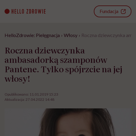
Go
to
Fundacja
content
HelloZdrowie: Pielęgnacja
›
Włosy
›
Roczna dziewczynka ambas
Roczna dziewczynka
ambasadorką szamponów
Pantene. Tylko spójrzcie na jej
włosy!
Opublikowano:
11.01.2019 15:23
Aktualizacja:
27.04.2022 14:48