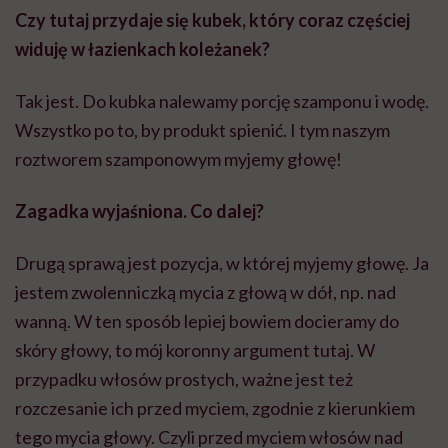
Czy tutaj przydaje się kubek, który coraz częściej
widuję w łazienkach koleżanek?
Tak jest. Do kubka nalewamy porcję szamponu i wodę.
Wszystko po to, by produkt spienić. I tym naszym
roztworem szamponowym myjemy głowę!
Zagadka wyjaśniona. Co dalej?
Drugą sprawą jest pozycja, w której myjemy głowę. Ja
jestem zwolenniczką mycia z głową w dół, np. nad
wanną. W ten sposób lepiej bowiem docieramy do
skóry głowy, to mój koronny argument tutaj. W
przypadku włosów prostych, ważne jest też
rozczesanie ich przed myciem, zgodnie z kierunkiem
tego mycia głowy. Czyli przed myciem włosów nad