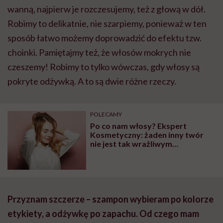
wanną, najpierw je rozczesujemy, też z głową w dół.
Robimy to delikatnie, nie szarpiemy, ponieważ w ten
sposób łatwo możemy doprowadzić do efektu tzw.
choinki. Pamiętajmy też, że włosów mokrych nie
czeszemy! Robimy to tylko wówczas, gdy włosy są
pokryte odżywką. A to są dwie różne rzeczy.
POLECAMY
Po co nam włosy? Ekspert
Kosmetyczny: żaden inny twór
nie jest tak wrażliwym
wskaźnikiem ogólnego stanu
zdrowia, odżywiania, zatrucia jak
włosy
Przyznam szczerze – szampon wybieram po kolorze
etykiety, a odżywkę po zapachu. Od czego mam