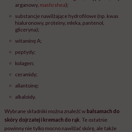
arganowy,
masło shea
);
substancje nawilżające hydrofilowe (np. kwas
hialuronowy, proteiny, mleka, pantenol,
gliceryna);
witaminę A;
peptydy;
kolagen;
ceramidy;
allantoinę;
alkaloidy.
Wybrane składniki można znaleźć w
balsamach do
skóry dojrzałej i kremach do rąk
. Te ostatnie
powinny nie tylko mocno nawilżać skórę, ale także