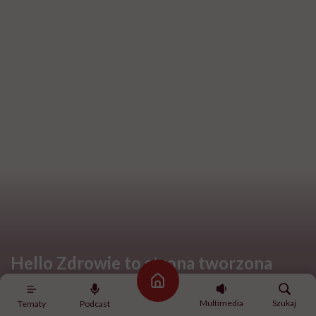
Hello Zdrowie to strona tworzona
przez Fundację Hello Zdrowie, która
Strona główna
jest społecznym głosem USP Zdrowie.
Multimedia
Szukaj
Tematy
Podcast