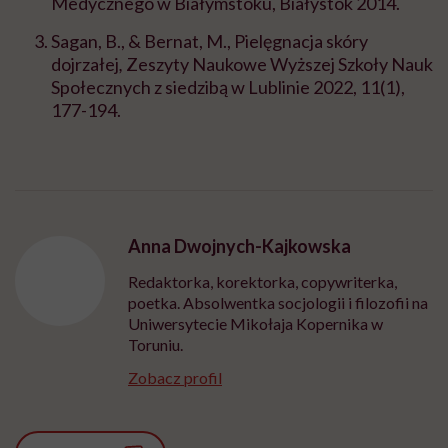
Medycznego w Białymstoku, Białystok 2014.
Sagan, B., & Bernat, M., Pielęgnacja skóry
dojrzałej
,
Zeszyty
Naukowe Wyższej Szkoły Nauk
Społecznych z siedzibą w Lublinie 2022, 11(1),
177-194.
Anna Dwojnych-Kajkowska
Redaktorka, korektorka, copywriterka,
poetka. Absolwentka socjologii i filozofii na
Uniwersytecie Mikołaja Kopernika w
Toruniu.
Zobacz profil