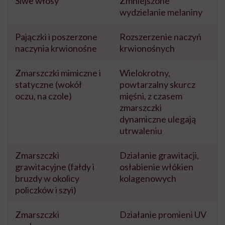
Siwe włosy
Zmniejszone
wydzielanie melaniny
Pajączki i poszerzone
Rozszerzenie naczyń
naczynia krwionośne
krwionośnych
Zmarszczki mimiczne i
Wielokrotny,
statyczne (wokół
powtarzalny skurcz
oczu, na czole)
mięśni, z czasem
zmarszczki
dynamiczne ulegają
utrwaleniu
Zmarszczki
Działanie grawitacji,
grawitacyjne (fałdy i
osłabienie włókien
bruzdy w okolicy
kolagenowych
policzków i szyi)
Zmarszczki
Działanie promieni UV