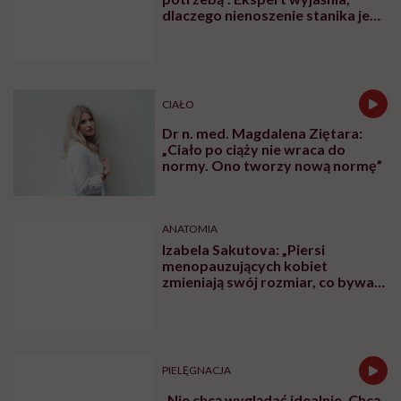
dlaczego nienoszenie stanika jest
zdrowsze dla piersi
CIAŁO
Dr n. med. Magdalena Ziętara:
„Ciało po ciąży nie wraca do
normy. Ono tworzy nową normę”
ANATOMIA
Izabela Sakutova: „Piersi
menopauzujących kobiet
zmieniają swój rozmiar, co bywa
dla wielu pań zaskoczeniem”
PIELĘGNACJA
„Nie chcą wyglądać idealnie. Chcą