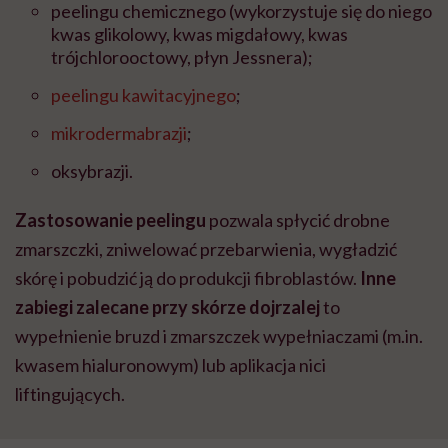
peelingu chemicznego (wykorzystuje się do niego
kwas glikolowy, kwas migdałowy, kwas
trójchlorooctowy, płyn Jessnera);
peelingu kawitacyjnego
;
mikrodermabrazji
;
oksybrazji.
Zastosowanie peelingu
pozwala spłycić drobne
zmarszczki, zniwelować przebarwienia, wygładzić
skórę i pobudzić ją do produkcji fibroblastów.
Inne
zabiegi zalecane przy skórze dojrzalej
to
wypełnienie bruzd i zmarszczek wypełniaczami (m.in.
kwasem hialuronowym) lub aplikacja nici
liftingujących.