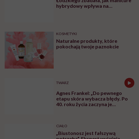
Łódzkiego zbadała, jak manicure
hybrydowy wpływa na
paznokcie. „Pod tą piękną
warstwą zachodzą procesy
chemiczne”
KOSMETYKI
Naturalne produkty, które
pokochają twoje paznokcie
TWARZ
Agnes Frankel: „Do pewnego
etapu skóra wybacza błędy. Po
40. roku życia zaczyna je
zapamiętywać”
CIAŁO
„Biustonosz jest fałszywą
potrzebą”. Ekspert wyjaśnia,