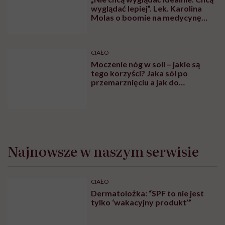
wyglądać lepiej”. Lek. Karolina
Molas o boomie na medycynę
estetyczną dla mężczyzn
CIAŁO
Moczenie nóg w soli – jakie są
tego korzyści? Jaka sól po
przemarznięciu a jak do
oczyszczania?
Najnowsze w naszym serwisie
CIAŁO
Dermatolożka: “SPF to nie jest
tylko ‘wakacyjny produkt’”