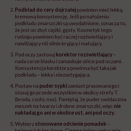
Podkład do cery dojrzałej
powinien mieć lekką,
kremową konsystencję. Jeśli po nałożeniu
podkładu zmarszczki są uwydatnione, oznacza to,
że jest on zbyt ciężki, gęsty. Kosmetyk tego
rodzaju powinien być raczej rozświetlający i
nawilżający niż silnie kryjący i matujący.
Pod oczy zastosuj
korektor rozświetlający
–
nada cerze blasku i zamaskuje sińce pod oczami.
Konsystencja korektora powinna być taka jak
podkładu – lekka i niezastygająca.
Postaw na
puder sypki
zamiast prasowanego i
stosuj go przede wszystkim w okolicy strefy T
(broda, czoło, nos). Pamiętaj, że puder uwidacznia
meszek na twarzy i drobne zmarszczki, więc
nie
nakładaj go ani w okolice ust, ani pod oczy
.
Wybierz
stonowane odcienie pomadek
–
beżowe lub koralowe. Ciemne kolory optycznie