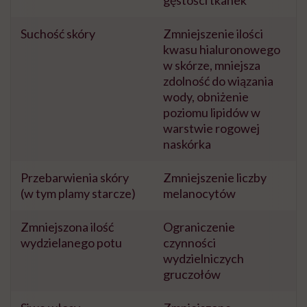
gęstości tkanek
Suchość skóry
Zmniejszenie ilości
kwasu hialuronowego
w skórze, mniejsza
zdolność do wiązania
wody, obniżenie
poziomu lipidów w
warstwie rogowej
naskórka
Przebarwienia skóry
Zmniejszenie liczby
(w tym plamy starcze)
melanocytów
Zmniejszona ilość
Ograniczenie
wydzielanego potu
czynności
wydzielniczych
gruczołów