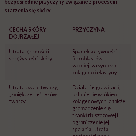
bezpośrednie przyczyny związane z procesem
starzenia się skóry.
CECHA SKÓRY
PRZYCZYNA
DOJRZAŁEJ
Utrata jędrności i
Spadek aktywności
sprężystości skóry
fibroblastów,
wolniejsza synteza
kolagenu i elastyny
Utrata owalu twarzy,
Działanie grawitacji,
„zmiękczenie” rysów
osłabienie włókien
twarzy
kolagenowych, a także
gromadzenie się
tkanki tłuszczowej i
ograniczenie jej
spalania, utrata