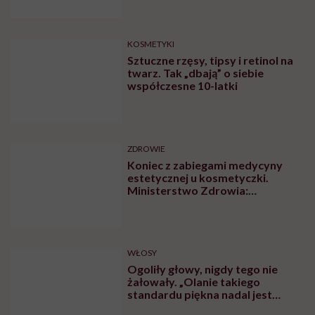
KOSMETYKI
Sztuczne rzęsy, tipsy i retinol na
twarz. Tak „dbają” o siebie
współczesne 10-latki
ZDROWIE
Koniec z zabiegami medycyny
estetycznej u kosmetyczki.
Ministerstwo Zdrowia:
„Uprawnienia takie posiadają
wyłącznie lekarze”
WŁOSY
Ogoliły głowy, nigdy tego nie
żałowały. „Olanie takiego
standardu piękna nadal jest
czymś wyzwalającym”