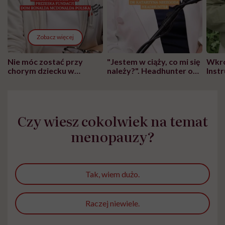
Zobacz więcej
Nie móc zostać przy
"Jestem w ciąży, co mi się
Wkró
chorym dziecku w
należy?". Headhunter o
Inst
szpitalu to tortura.
zmianie pokoleniowej u
atak
"Przeszkadzać w tym
kobiet w ciąży na rynku
wars
może chyba tylko
pracy
eksp
głupota i brak
Czy wiesz cokolwiek na temat
wyobraźni"
menopauzy?
Tak, wiem dużo.
Raczej niewiele.