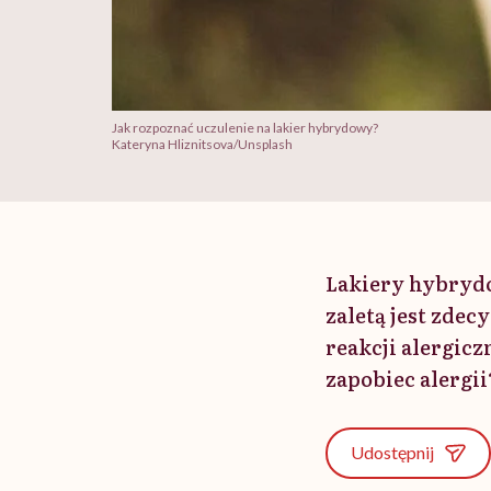
Jak rozpoznać uczulenie na lakier hybrydowy?
Kateryna Hliznitsova/Unsplash
Lakiery hybrydo
zaletą jest zde
reakcji alergic
zapobiec alergii
Udostępnij