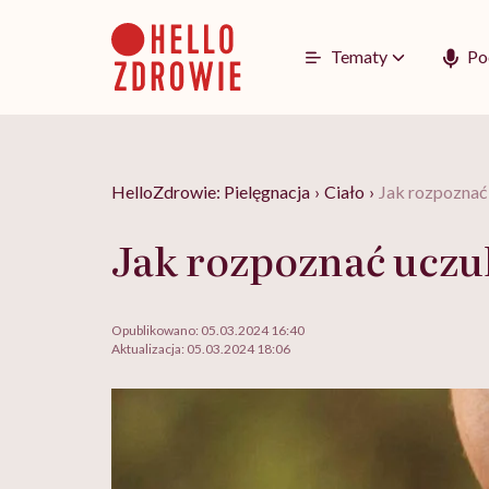
Go
to
content
Tematy
Po
HelloZdrowie: Pielęgnacja
›
Ciało
›
Jak rozpoznać 
Jak rozpoznać uczu
Opublikowano:
05.03.2024 16:40
Aktualizacja:
05.03.2024 18:06