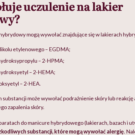
uje uczulenie na lakier
owy?
r hybrydowy mogą wywołać znajdujące się w lakierach hy
glikolu etylenowego – EGDMA;
hydroksypropylu – 2-HPMA;
hydroksyetyl – 2-HEMA;
oksyetyl – 2-HEA.
 substancji może wywołać podrażnienie skóry lub reakcję 
go zapalenia skóry.
aratach do manicure hybrydowego (lakierach, bazach i u
zkodliwych substancji, które mogą wywołać alergię
. Nal