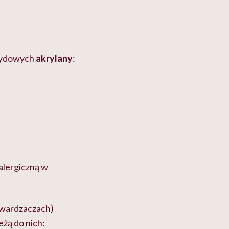
brydowych
akrylany
:
alergiczną w
twardzaczach)
eżą do nich: