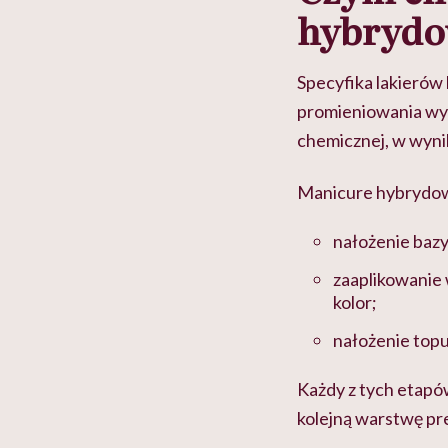
hybryd
Specyfika lakieró
promieniowania wy
chemicznej, w wynik
Manicure hybrydow
nałożenie bazy
zaaplikowanie
kolor;
nałożenie topu
Każdy z tych etapó
kolejną warstwę pr