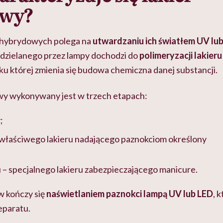
owy?
w hybrydowych polega na
utwardzaniu ich światłem UV lu
dzielanego przez lampy dochodzi do
polimeryzacji lakier
u której zmienia się budowa chemiczna danej substancji.
y wykonywany jest w trzech etapach:
;
 właściwego lakieru nadającego paznokciom określony
 – specjalnego lakieru zabezpieczającego manicure.
w kończy się
naświetlaniem paznokci lampą UV lub LED
, 
eparatu.