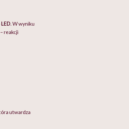
b LED
. W wyniku
u
– reakcji
która utwardza