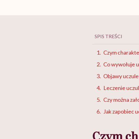
SPIS TREŚCI
Czym charakter
Co wywołuje u
Objawy uczule
Leczenie uczul
Czy można zało
Jak zapobiec u
Czym cha