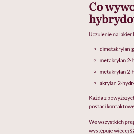
Co wywoł
hybryd
Uczulenie na lakie
dimetakrylan 
metakrylan 2-
metakrylan 2-
akrylan 2-hydr
Każda z powyższych
postaci kontaktowe
We wszystkich prep
występuje więcej
s