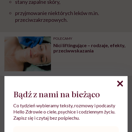
stany zapalne skóry,
przyjmowanie niektórych leków m.in.
przeciwzakrzepowych.
POLECAMY
Nici liftingujące – rodzaje, efekty,
przeciwwskazania
Zabieg z osoczem
Bądź z nami na bieżąco
bogatopłytkowym –
Co tydzień wybieramy teksty, rozmowy i podcasty
cena
Hello Zdrowie o ciele, psychice i codziennym życiu.
Zapisz się i czytaj bez pośpiechu.
Adres
Cena zabiegu z wykorzystaniem osocza