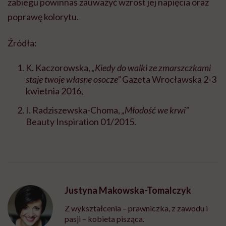
zabiegu powinnaś zauważyć wzrost jej napięcia oraz
poprawę kolorytu.
Źródła:
K. Kaczorowska,
„Kiedy do walki ze zmarszczkami
staje twoje własne osocze”
Gazeta Wrocławska 2-3
kwietnia 2016,
I. Radziszewska-Choma,
„Młodość we krwi”
Beauty Inspiration 01/2015.
Justyna Makowska-Tomalczyk
Z wykształcenia – prawniczka, z zawodu i
pasji – kobieta pisząca.