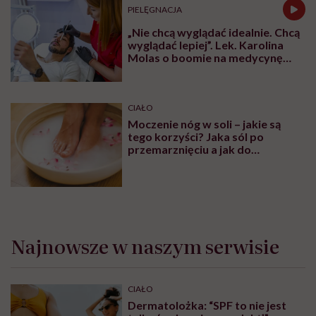
PIELĘGNACJA
„Nie chcą wyglądać idealnie. Chcą
wyglądać lepiej”. Lek. Karolina
Molas o boomie na medycynę
estetyczną dla mężczyzn
CIAŁO
Moczenie nóg w soli – jakie są
tego korzyści? Jaka sól po
przemarznięciu a jak do
oczyszczania?
Najnowsze w naszym serwisie
CIAŁO
Dermatolożka: “SPF to nie jest