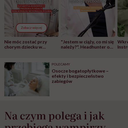
Zobacz więcej
Nie móc zostać przy
"Jestem w ciąży, co mi się
Wkró
chorym dziecku w
należy?". Headhunter o
Inst
szpitalu to tortura.
zmianie pokoleniowej u
atak
"Przeszkadzać w tym
kobiet w ciąży na rynku
wars
może chyba tylko
pracy
eksp
POLECAMY
głupota i brak
Osocze bogatopłytkowe –
wyobraźni"
efekty i bezpieczeństwo
zabiegów
Na czym polega i jak
przebiega wampirzy