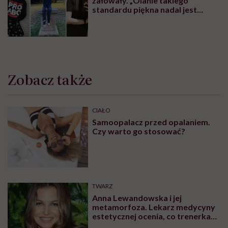
żałowały. „Olanie takiego
standardu piękna nadal jest
czymś wyzwalającym”
Zobacz także
CIAŁO
Samoopalacz przed opalaniem.
Czy warto go stosować?
TWARZ
Anna Lewandowska i jej
metamorfoza. Lekarz medycyny
estetycznej ocenia, co trenerka
zmieniła w swoim wyglądzie