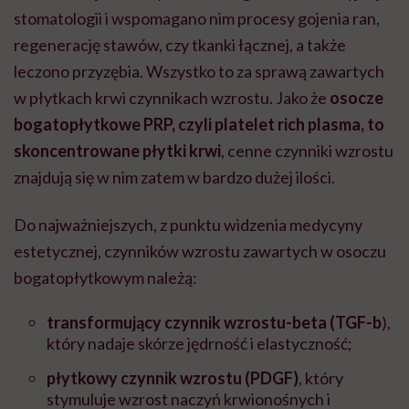
stomatologii i wspomagano nim procesy gojenia ran,
regenerację stawów, czy tkanki łącznej, a także
leczono przyzębia. Wszystko to za sprawą zawartych
w płytkach krwi czynnikach wzrostu. Jako że
osocze
bogatopłytkowe PRP, czyli platelet rich plasma, to
skoncentrowane płytki krwi
, cenne czynniki wzrostu
znajdują się w nim zatem w bardzo dużej ilości.
Do najważniejszych, z punktu widzenia medycyny
estetycznej, czynników wzrostu zawartych w osoczu
bogatopłytkowym należą:
transformujący czynnik wzrostu-beta (TGF-b
),
który nadaje skórze jędrność i elastyczność;
płytkowy czynnik wzrostu (PDGF)
, który
stymuluje wzrost naczyń krwionośnych i