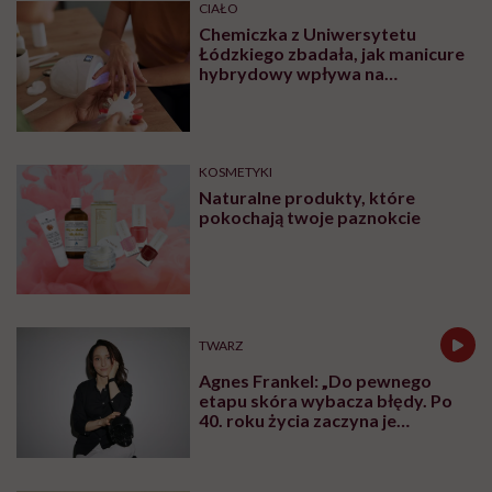
CIAŁO
Chemiczka z Uniwersytetu
Łódzkiego zbadała, jak manicure
hybrydowy wpływa na
paznokcie. „Pod tą piękną
warstwą zachodzą procesy
chemiczne”
KOSMETYKI
Naturalne produkty, które
pokochają twoje paznokcie
TWARZ
Agnes Frankel: „Do pewnego
etapu skóra wybacza błędy. Po
40. roku życia zaczyna je
zapamiętywać”