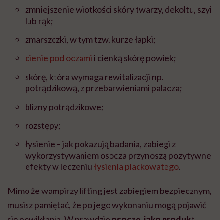
zmniejszenie wiotkości skóry twarzy, dekoltu, szyi
lub rąk;
zmarszczki, w tym tzw. kurze łapki;
cienie pod oczami
i cienką skórę powiek;
skórę, która wymaga rewitalizacji np.
potrądzikową, z przebarwieniami palacza;
blizny potrądzikowe;
rozstępy;
łysienie – jak pokazują badania, zabiegi z
wykorzystywaniem osocza przynoszą pozytywne
efekty w leczeniu
łysienia plackowatego
.
Mimo że wampirzy lifting jest zabiegiem bezpiecznym,
musisz pamiętać, że po jego wykonaniu mogą pojawić
się powikłania. W prawdzie
osocze, jako produkt