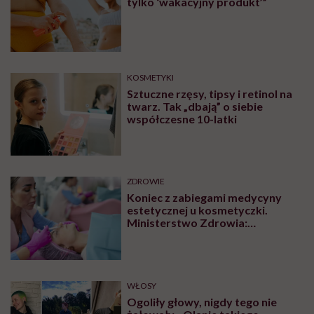
tylko ‘wakacyjny produkt’”
KOSMETYKI
Sztuczne rzęsy, tipsy i retinol na
twarz. Tak „dbają” o siebie
współczesne 10-latki
ZDROWIE
Koniec z zabiegami medycyny
estetycznej u kosmetyczki.
Ministerstwo Zdrowia:
„Uprawnienia takie posiadają
wyłącznie lekarze”
WŁOSY
Ogoliły głowy, nigdy tego nie