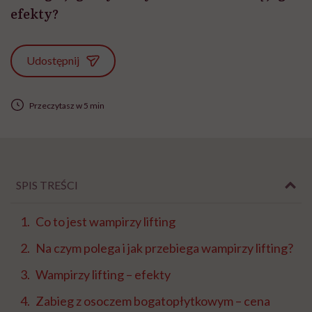
efekty?
Udostępnij
Przeczytasz w 5 min
SPIS TREŚCI
Co to jest wampirzy lifting
Na czym polega i jak przebiega wampirzy lifting?
Wampirzy lifting – efekty
Zabieg z osoczem bogatopłytkowym – cena