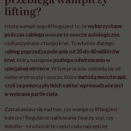
lifting?
Istotą wampirzego liftingu jest to, że
wykorzystane
podczas zabiegu osocze to osocze autologiczne
,
czyli pozyskane z twojej krwi. To właśnie dlatego
z
abieg poprzedza pobranie od 20 do 40 mililitrów
krwi
, która następnie
podlega odwirowaniu w
specjalnej wirówce
. W tym procesie oddzielą się od
siebie erytrocyty i osocze, które
metodą mezoterapii,
czyli za pomocą płytkich nakłuć wprowadzane jest
w wybrane partie ciała
.
Zastanawiasz się nad tym, czy wampirzy lifting jest
bolesny? Regularne nakłuwanie twarzy, szyi, czy
dekoltu – to właśnie te części ciała najczęściej