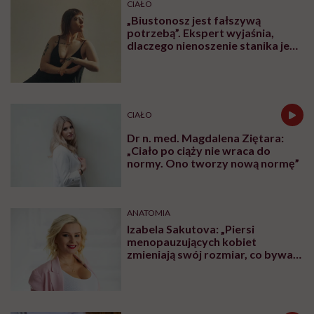
CIAŁO
„Biustonosz jest fałszywą
potrzebą”. Ekspert wyjaśnia,
dlaczego nienoszenie stanika jest
zdrowsze dla piersi
CIAŁO
Dr n. med. Magdalena Ziętara:
„Ciało po ciąży nie wraca do
normy. Ono tworzy nową normę”
ANATOMIA
Izabela Sakutova: „Piersi
menopauzujących kobiet
zmieniają swój rozmiar, co bywa
dla wielu pań zaskoczeniem”