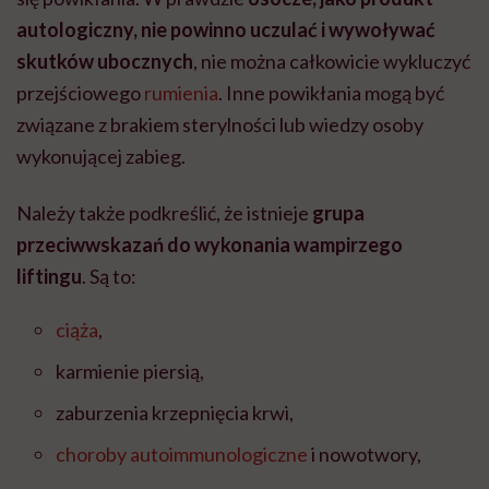
autologiczny, nie powinno uczulać i wywoływać
skutków ubocznych
, nie można całkowicie wykluczyć
przejściowego
rumienia
. Inne powikłania mogą być
związane z brakiem sterylności lub wiedzy osoby
wykonującej zabieg.
Należy także podkreślić, że istnieje
grupa
przeciwwskazań do wykonania wampirzego
liftingu
. Są to:
ciąża
,
karmienie piersią,
zaburzenia krzepnięcia krwi,
choroby autoimmunologiczne
i nowotwory,