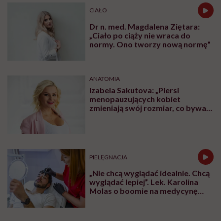
CIAŁO
Dr n. med. Magdalena Ziętara:
„Ciało po ciąży nie wraca do
normy. Ono tworzy nową normę”
ANATOMIA
Izabela Sakutova: „Piersi
menopauzujących kobiet
zmieniają swój rozmiar, co bywa
dla wielu pań zaskoczeniem”
PIELĘGNACJA
„Nie chcą wyglądać idealnie. Chcą
wyglądać lepiej”. Lek. Karolina
Molas o boomie na medycynę
estetyczną dla mężczyzn