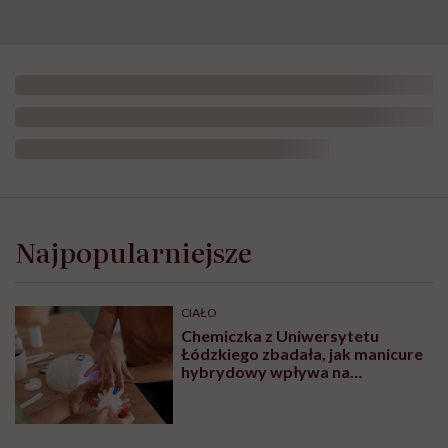
Najpopularniejsze
CIAŁO
Chemiczka z Uniwersytetu
Łódzkiego zbadała, jak manicure
hybrydowy wpływa na
paznokcie. „Pod tą piękną
warstwą zachodzą procesy
chemiczne”