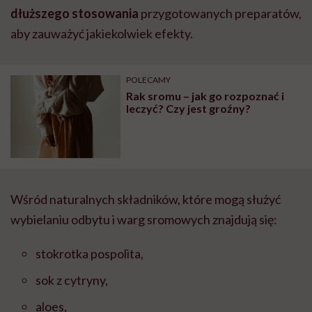
dłuższego stosowania
przygotowanych preparatów,
aby zauważyć jakiekolwiek efekty.
POLECAMY
Rak sromu – jak go rozpoznać i
leczyć? Czy jest groźny?
Wśród naturalnych składników, które mogą służyć
wybielaniu odbytu i warg sromowych znajdują się:
stokrotka pospolita,
sok z cytryny,
aloes,