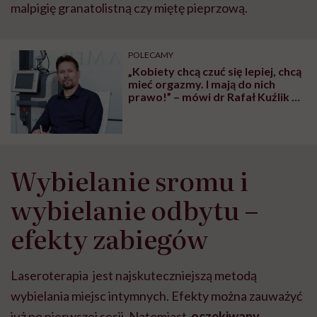
malpigię granatolistną czy miętę pieprzową.
POLECAMY
„Kobiety chcą czuć się lepiej, chcą
mieć orgazmy. I mają do nich
prawo!” – mówi dr Rafał Kuźlik o
pacjentkach klinik ginekologii
estetycznej
Wybielanie sromu i
wybielanie odbytu –
efekty zabiegów
Laseroterapia jest najskuteczniejszą metodą
wybielania miejsc intymnych. Efekty można zauważyć
już po pierwszej sesji. Natomiast
oczekiwany