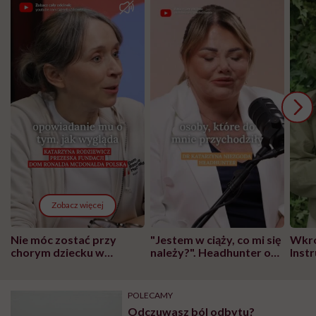
Zobacz więcej
Nie móc zostać przy
"Jestem w ciąży, co mi się
Wkró
chorym dziecku w
należy?". Headhunter o
Inst
szpitalu to tortura.
zmianie pokoleniowej u
atak
"Przeszkadzać w tym
kobiet w ciąży na rynku
wars
może chyba tylko
pracy
eksp
POLECAMY
głupota i brak
Odczuwasz ból odbytu?
wyobraźni"