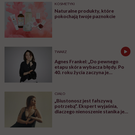
KOSMETYKI
Naturalne produkty, które
pokochają twoje paznokcie
TWARZ
Agnes Frankel: „Do pewnego
etapu skóra wybacza błędy. Po
40. roku życia zaczyna je
zapamiętywać”
CIAŁO
„Biustonosz jest fałszywą
potrzebą”. Ekspert wyjaśnia,
dlaczego nienoszenie stanika jest
zdrowsze dla piersi