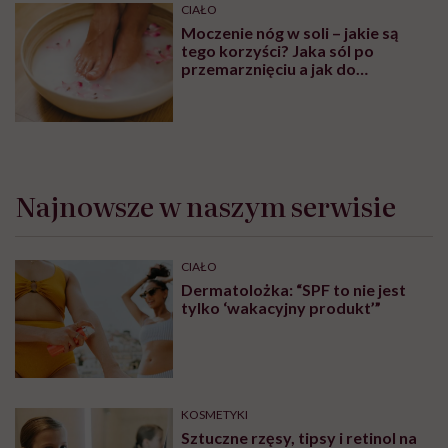
CIAŁO
Moczenie nóg w soli – jakie są
tego korzyści? Jaka sól po
przemarznięciu a jak do
oczyszczania?
Najnowsze w naszym serwisie
CIAŁO
Dermatolożka: “SPF to nie jest
tylko ‘wakacyjny produkt’”
KOSMETYKI
Sztuczne rzęsy, tipsy i retinol na