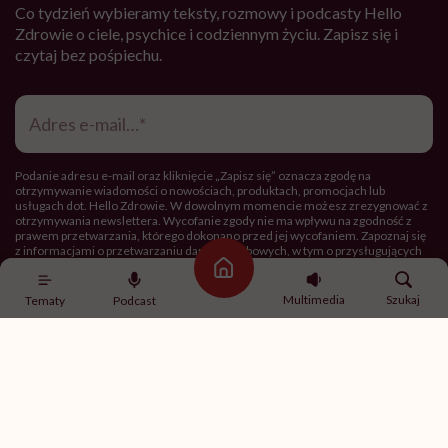
Co tydzień wybieramy teksty, rozmowy i podcasty Hello
Zdrowie o ciele, psychice i codziennym życiu. Zapisz się i
czytaj bez pośpiechu.
Adres
e-
mail
*
Podanie adresu e-mail oraz kliknięcie „Zapisz się” oznacza zgodę na
otrzymywanie wiadomości o nowościach, produktach, promocjach lub
usługach dot. Hello Zdrowie. W dowolnym momencie możesz zrezygnować z
otrzymywania newslettera. Wycofanie zgody nie ma wpływu na zgodność z
prawem przetwarzania, którego dokonano przed jej wycofaniem. Zapoznaj się
z informacjami o przetwarzaniu danych osobowych, w tym o przysługujących
Ci prawach, w naszej
Polityce prywatności
.
Strona główna
Multimedia
Szukaj
Tematy
Podcast
Zapisz się