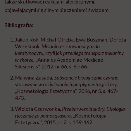
także skutkować reakcjami alergicznymi,
objawiającymi się silnym pieczeniem i świądem.
Bibliografia:
Jakub Rok, Michał Otręba, Ewa Buszman, Dorota
Wrześniok,
Melanina – z melanocytu do
keratynocytu, czyli jak przebiega transport melaniny
w skórze,
„Annales Academiae Medicae
Silesiensis”, 2012, nr 66, s. 60-66.
Malwina Zasada,
Substancje biologicznie czynne
stosowane w rozjaśnianiu hiperpigmentacji skóry,
„Kosmetologia Estetyczna”, 2016, nr 5, s. 467-
473.
Wioleta Czerwonka,
Przebarwienia skóry. Etiologia
i leczenie za pomocą lasera,
„Kosmetologia
Estetyczna”, 2015, nr 2, s. 159-162.