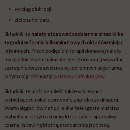
wyciąg z lukrecji,
zielona herbata.
Składniki te
należy stosować codziennie przez kilka
tygodni w formie kilkuminutowych okładów miejsc
intymnych
. Przed podjęciem terapii domowej należy
uwzględnić ewentualne alergie, które mogą wywołać
szereg niekorzystnych reakcji obronnych organizmu,
w tym najgroźniejszą:
wstrząs anafilaktyczny
.
Składniki te można znaleźć także w kremach
wybielających okolice intymne z apteki czy drogerii.
Warto sięgać również po lekkie żele i gęste maści na
wybielanie odbytu i sromu, które zawierają: malwę
czarną, żurawinę błotną, mandarynkę japońską,