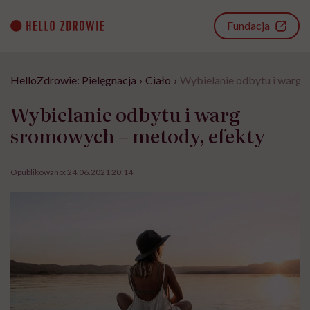
Go
to
Fundacja
content
HelloZdrowie: Pielęgnacja
›
Ciało
›
Wybielanie odbytu i warg 
Wybielanie odbytu i warg
sromowych – metody, efekty
Opublikowano:
24.06.2021 20:14