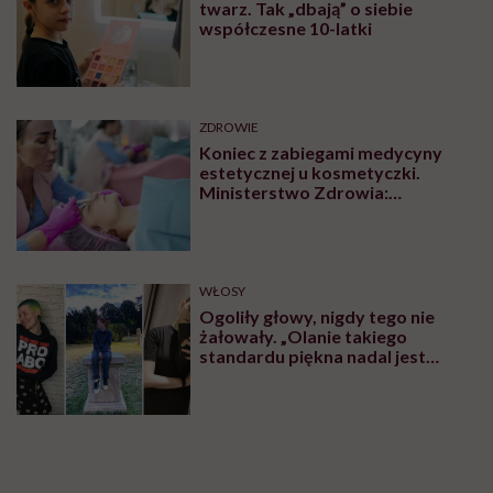
twarz. Tak „dbają” o siebie
współczesne 10-latki
ZDROWIE
Koniec z zabiegami medycyny
estetycznej u kosmetyczki.
Ministerstwo Zdrowia:
„Uprawnienia takie posiadają
wyłącznie lekarze”
WŁOSY
Ogoliły głowy, nigdy tego nie
żałowały. „Olanie takiego
standardu piękna nadal jest
czymś wyzwalającym”