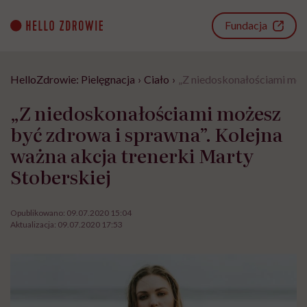
Go
to
Fundacja
content
HelloZdrowie: Pielęgnacja
›
Ciało
›
„Z niedoskonałościami może
„Z niedoskonałościami możesz
być zdrowa i sprawna”. Kolejna
ważna akcja trenerki Marty
Stoberskiej
Opublikowano:
09.07.2020 15:04
Aktualizacja:
09.07.2020 17:53