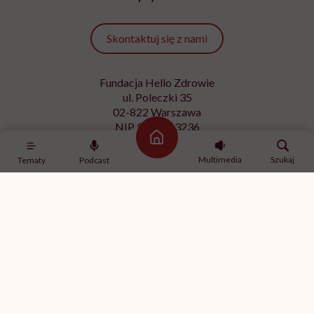
Skontaktuj się z nami
Fundacja Hello Zdrowie
ul. Poleczki 35
02-822 Warszawa
NIP 9512613236
Strona główna
Kontakt z redakcją
Multimedia
Szukaj
Tematy
Podcast
redakcja@hellozdrowie.pl
Dołącz do naszej społeczności
Właścicielem serwisu
HelloZdrowie
jest Fundacja należąca
do
USP Zdrowie sp. z o.o.
, które jest częścią
USP Group
.
Treści zawarte w serwisie HelloZdrowie mają charakter