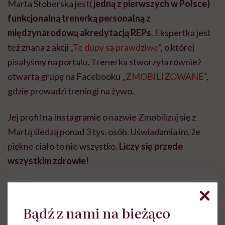
Marta Stoberska jest(
jedną z pierwszych w Polsce)
funkcjonalną trenerką personalną z
międzynarodową akredytacją REPs
. Ekspertka jest
też znana z akcji
„Te dupy są prawdziwe”
, o której
pisałyśmy na portalu. Trenerka stworzyła również
otwartą grupę na Facebooku
„ZMOBILIZOWANE”
,
gdzie prowadzi treningi na żywo.
Jej profil na Instagramie o nazwie Zmobilizuj się z
Martą śledzą ponad 3 tys. osób. Uświadamia im, że
piękne ciało to nie wszystko.
Liczy się przede
wszystkim zdrowie!
Bądź z nami na bieżąco