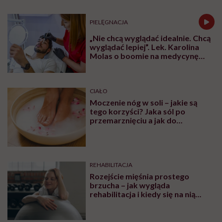
PIELĘGNACJA
„Nie chcą wyglądać idealnie. Chcą
wyglądać lepiej”. Lek. Karolina
Molas o boomie na medycynę
estetyczną dla mężczyzn
CIAŁO
Moczenie nóg w soli – jakie są
tego korzyści? Jaka sól po
przemarznięciu a jak do
oczyszczania?
REHABILITACJA
Rozejście mięśnia prostego
brzucha – jak wygląda
rehabilitacja i kiedy się na nią
udać? Tłumaczy Pani Fizjotrener