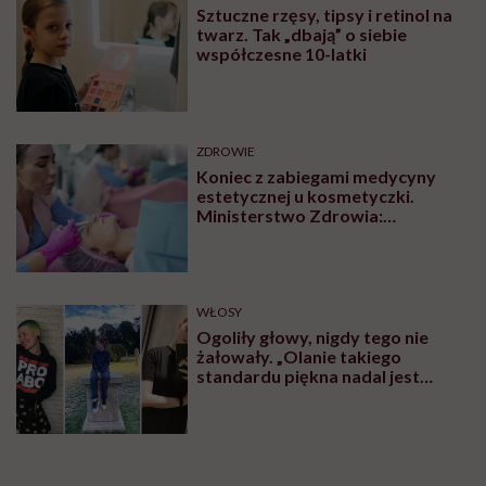
Sztuczne rzęsy, tipsy i retinol na
twarz. Tak „dbają” o siebie
współczesne 10-latki
ZDROWIE
Koniec z zabiegami medycyny
estetycznej u kosmetyczki.
Ministerstwo Zdrowia:
„Uprawnienia takie posiadają
wyłącznie lekarze”
WŁOSY
Ogoliły głowy, nigdy tego nie
żałowały. „Olanie takiego
standardu piękna nadal jest
czymś wyzwalającym”