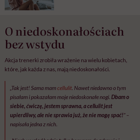
estetycznej z samoakceptacją,
mówią psycholog i chirurg
plastyczny
O niedoskonałościach
bez wstydu
Akcja trenerki zrobiła wrażenie na wielu kobietach,
które, jak każda z nas, mają niedoskonałości.
„Tak jest! Sama mam
cellulit
. Nawet niedawno o tym
pisałam i pokazałam moje niedoskonałe nogi.
Dbam o
siebie, ćwiczę, jestem sprawna, a cellulit jest
upierdliwy, ale nie sprawia już, że nie mogę spać!
” –
napisała jedna z nich.