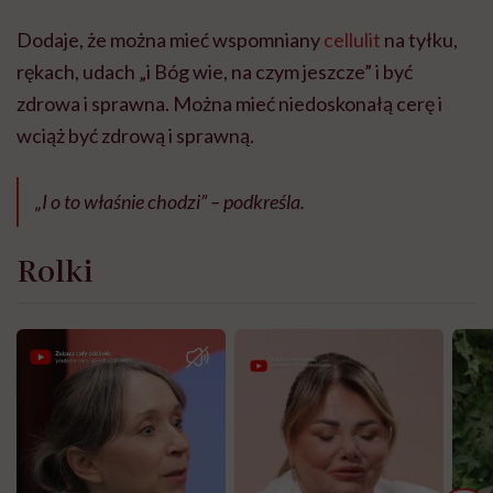
Dodaje, że można mieć wspomniany
cellulit
na tyłku,
rękach, udach „i Bóg wie, na czym jeszcze” i być
zdrowa i sprawna. Można mieć niedoskonałą cerę i
wciąż być zdrową i sprawną.
„I o to właśnie chodzi” – podkreśla.
Rolki