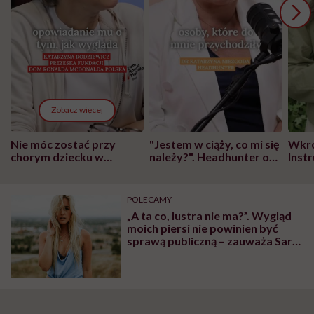
Zobacz więcej
Nie móc zostać przy
"Jestem w ciąży, co mi się
Wkró
chorym dziecku w
należy?". Headhunter o
Inst
szpitalu to tortura.
zmianie pokoleniowej u
atak
"Przeszkadzać w tym
kobiet w ciąży na rynku
wars
może chyba tylko
pracy
eksp
POLECAMY
głupota i brak
„A ta co, lustra nie ma?”. Wygląd
wyobraźni"
moich piersi nie powinien być
sprawą publiczną – zauważa Sara
Cicherska