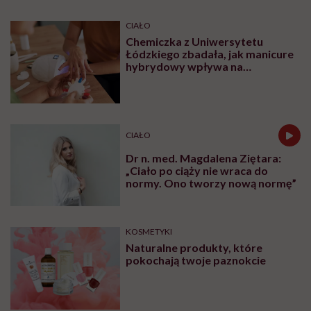
CIAŁO
Chemiczka z Uniwersytetu
Łódzkiego zbadała, jak manicure
hybrydowy wpływa na
paznokcie. „Pod tą piękną
warstwą zachodzą procesy
chemiczne”
CIAŁO
Dr n. med. Magdalena Ziętara:
„Ciało po ciąży nie wraca do
normy. Ono tworzy nową normę”
KOSMETYKI
Naturalne produkty, które
pokochają twoje paznokcie