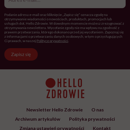
mail
*
Podanie adresu e-mail oraz kliknięcie „Zapisz się” oznacza zgodę na
otrzymywanie wiadomości o nowościach, produktach, promocjach lub
usługach dot. Hello Zdrowie. W dowolnym momencie możesz zrezygnować z
otrzymywania newslettera. Wycofanie zgody nie ma wpływu na zgodność z
prawem przetwarzania, którego dokonano przed jej wycofaniem. Zapoznaj się
z informacjami o przetwarzaniu danych osobowych, w tym o przysługujących
Ci prawach, w naszej
Polityce prywatności
.
Zapisz się
Newsletter Hello Zdrowie
O nas
Archiwum artykułów
Polityka prywatności
Zmiana ustawień prywatności
Kontakt