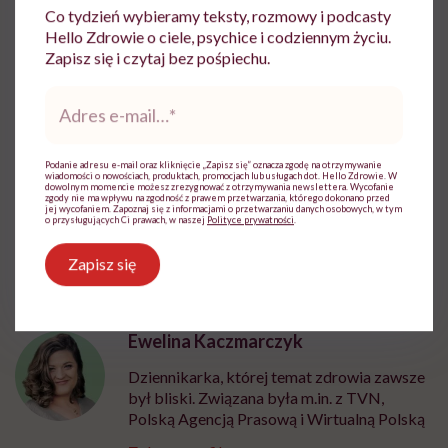
Co tydzień wybieramy teksty, rozmowy i podcasty
Do wyświetlenia tego materiału z zewnętrznego
Hello Zdrowie o ciele, psychice i codziennym życiu.
serwisu (Instagram, Facebook, YouTube, itp.)
Zapisz się i czytaj bez pośpiechu.
wymagana jest zgoda na pliki cookie.
Adres
Zmień ustawienia
e-
mail
*
Podanie adresu e-mail oraz kliknięcie „Zapisz się” oznacza zgodę na otrzymywanie
wiadomości o nowościach, produktach, promocjach lub usługach dot. Hello Zdrowie. W
dowolnym momencie możesz zrezygnować z otrzymywania newslettera. Wycofanie
zgody nie ma wpływu na zgodność z prawem przetwarzania, którego dokonano przed
jej wycofaniem. Zapoznaj się z informacjami o przetwarzaniu danych osobowych, w tym
o przysługujących Ci prawach, w naszej
Polityce prywatności
.
Zapisz się
Ewelina Kaczmarczyk
Dziennikarka, której temat zdrowia zawsze
był bliski. Związana była m.in. z TVN,
Polską Agencją Prasową i Wirtualną Polską